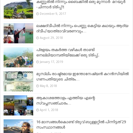
കണ്ണൂരിൽ നിന്നും ബൈക്കില്‍ ഒരു മൂന്നാർ- മറയൂർ
-ചിന്നാർ ട്രിപ്പ്‌ !!
December 9, 2017
ലക്ഷദ്വീപിൽ നിന്നും പെണ്ണു കെട്ടിയ കഥയും ആദ്യ
ദ്വീപ് യാത്രാവിവരണവും…
August 29, 2018
പ്രളയം തകർത്ത വഴികൾ താണ്ടി
നെല്ലിയാമ്പതിയിലേക്ക് ഒരു ട്രിപ്പ്..
January 17, 2019
മുസ്ലിം രാഷ്ട്രമായ ഇന്തോനേഷ്യന്‍ കറന്‍സിയില്‍
ഗണപതിയുടെ ചിത്രം…
May 8, 2018
ആകാശത്തോളം എത്തിയ എന്റെ
സ്വപ്നസഞ്ചാരം…
April 1, 2018
16 മാസങ്ങള്‍കൊണ്ട് ദ്രുവ് ബുള്ളറ്റില്‍ പിന്നിട്ടത് 29
സംസ്ഥാനങ്ങള്‍