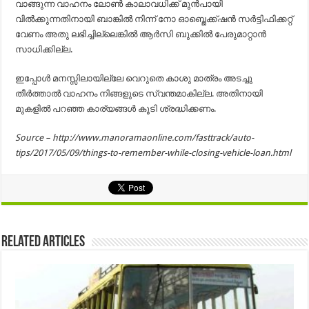
വാങ്ങുന്ന വാഹനം ലോൺ കാലാവധിക്ക് മുൻപായി
വിൽക്കുന്നതിനായി ബാങ്കിൽ നിന്ന് നോ ഓബ്ജെക്ക്ഷൻ സർട്ടിഫിക്കറ്റ്
വേണം അതു ലഭിച്ചില്ലെങ്കിൽ ആർസി ബുക്കിൽ പേരുമാറ്റാൻ
സാധിക്കില്ല.
ഇപ്പോൾ മനസ്സിലായില്ലേ വെറുതെ കാശു മാത്രം അടച്ചു
തീർത്താൽ വാഹനം നിങ്ങളുടെ സ്വന്തമാകില്ല. അതിനായി
മുകളിൽ പറഞ്ഞ കാര്യങ്ങൾ കൂടി ശ്രദ്ധിക്കണം.
Source – http://www.manoramaonline.com/fasttrack/auto-
tips/2017/05/09/things-to-remember-while-closing-vehicle-loan.html
Related Articles