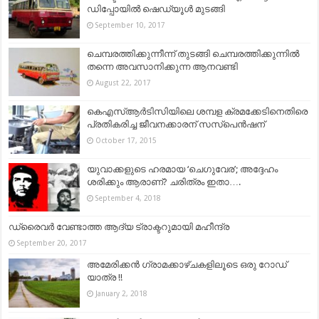
ഡിപ്പോയിൽ ഷെഡ്യൂൾ മുടങ്ങി
September 10, 2017
ചെമ്പരത്തിക്കുന്നീന്ന് തുടങ്ങി ചെമ്പരത്തിക്കുന്നില്‍
തന്നെ അവസാനിക്കുന്ന ആനവണ്ടി
August 22, 2017
കെഎസ്ആര്‍ടിസിയിലെ ശമ്പള ക്രമക്കേടിനെതിരെ
പ്രതികരിച്ച ജീവനക്കാരന് സസ്‌പെന്‍ഷന്
October 17, 2015
യുവാക്കളുടെ ഹരമായ ‘ചെഗുവേര’; അദ്ദേഹം
ശരിക്കും ആരാണ്? ചരിത്രം ഇതാ….
September 4, 2018
ഡ്രൈവര്‍ വേണ്ടാത്ത ആദ്യ ട്രാക്ടറുമായി മഹീന്ദ്ര
September 20, 2017
അമേരിക്കന്‍ ഗ്രാമക്കാഴ്ചകളിലൂടെ ഒരു റോഡ്‌
യാത്ര !!
January 2, 2018