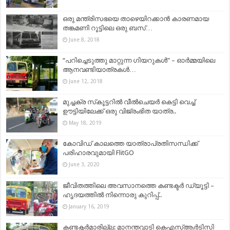
ഒരു മന്ത്രിസഭയെ താഴെയിറക്കാൻ കാരണമായ
തങ്കമണി റൂട്ടിലെ ഒരു ബസ്…
June 8, 2018
“പറിച്ചെടുത്തു മാറ്റുന്ന ഗിയറുകൾ” – ഓർമ്മയിലെ
ആനവണ്ടിയാത്രകൾ…
June 12, 2018
മുച്ചക്ര സ്‌കൂട്ടറിൽ വീൽചെയർ കെട്ടി വെച്ച്
ഊട്ടിയിലേക്ക് ഒരു വിജ്രംഭിത യാത്ര..
May 18, 2019
കോവിഡ് കാലത്തെ യാത്രാപ്രതിസന്ധിക്ക്‌
പരിഹാരവുമായി FlitGO
June 3, 2020
ജീവിതത്തിലെ അവസാനത്തെ കണ്ടക്ടർ ഡ്യൂട്ടി –
ഹൃദയത്തിൽ നിന്നൊരു കുറിപ്പ്..
January 16, 2019
കണ്ടക്ടർമാരില്ല: മാനന്തവാടി കെഎസ്ആർടിസി