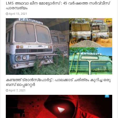
LMS അഥവാ ലീന മോട്ടോർസ് : 45 വർഷത്തെ സർവ്വീസ്
പാരമ്പര്യം
April 13, 2021
കണ്ടത്ത് ട്രാൻസ്‌പോർട്ട് : പാലക്കാട് ചരിത്രം കുറിച്ച ഒരു
ബസ് ഓപ്പറേറ്റർ
April 7, 2021