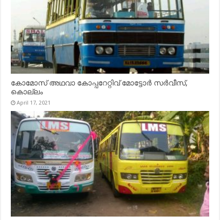
കോമോസ് അഥവാ കോപ്പറേറ്റിവ് മോട്ടോര്‍ സര്‍വീസ്,
കൊല്ലം
April 17, 2021