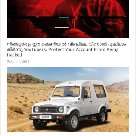
നിങ്ങളാരും ഈ കെണിയിൽ വീഴല്ലേ, വീണാൽ എല്ലാം
തീർന്നു YouTubers: Protect Your Account From Being
Hacked
April 4, 2021