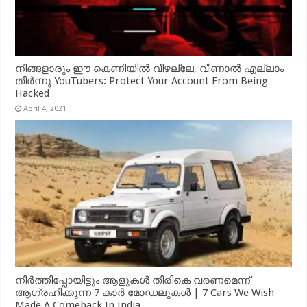
നിങ്ങളാരും ഈ കെണിയിൽ വീഴല്ലേ, വീണാൽ എല്ലാം
തീർന്നു YouTubers: Protect Your Account From Being
Hacked
April 4, 2021
നിർത്തിപ്പോയിട്ടും ആളുകൾ തിരികെ വരണമെന്ന്
ആഗ്രഹിക്കുന്ന 7 കാർ മോഡലുകൾ | 7 Cars We Wish
Made A Comeback In India