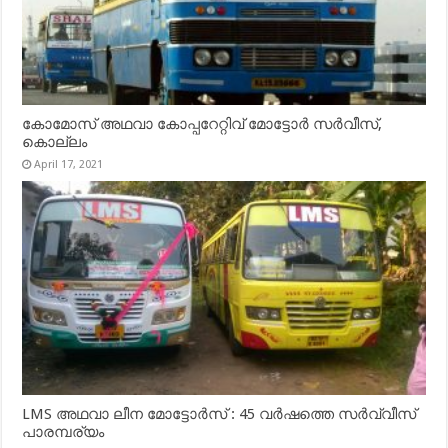
കോമോസ് അഥവാ കോപ്പറേറ്റിവ് മോട്ടോര്‍ സര്‍വീസ്,
കൊല്ലം
April 17, 2021
LMS അഥവാ ലീന മോട്ടോർസ് : 45 വർഷത്തെ സർവ്വീസ്
പാരമ്പര്യം