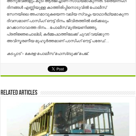
അനുഭവങ്ങളും കൂടി ആർജിച്ചാണ് സാധ്യമാകുന്നത്. ട്രെയിനിംഗ്
ദിനങ്ങൾ എണ്ണിയുള്ള കാത്തിരിപ്പിനൊടുവിൽ പോലീസ്
സേനയിലെ അംഗമാവുകയെന്ന വലിയ സ്വപ്നം യാഥാർഥ്യമാകുന്ന
ദിവസമാണ് പാസിംഗ് ഔട്ട് ദിനം. ജീവിതത്തിൽ ഒരിക്കലും
മറക്കാനാവാത്ത ദിനം…പോലീസ് മുദ്രയണിഞ്ഞു,
പ്രതിജ്ഞചൊല്ലി, കർമ്മപഥത്തിലേക്ക് ചുവട് വയ്ക്കുന്ന
അവിസ്മരണീയ മുഹൂർത്തമാണ് പാസിംഗ് ഔട്ട് പരേഡ്…
കടപ്പാട് – കേരള പോലീസ് ഫേസ്‌ബുക്ക് പേജ്.
Related Articles