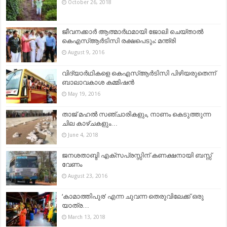
October 26, 2018
ജീവനക്കാർ ആത്മാർഥമായി ജോലി ചെയ്താൽ
കെഎസ്ആർടിസി രക്ഷപെടും: മന്ത്രി
August 9, 2016
വിദ്യാർഥികളെ കെഎസ്ആർടിസി പിഴിയരുതെന്ന്
ബാലാവകാശ കമ്മിഷൻ
May 19, 2016
താജ് മഹൽ സഞ്ചാരികളും, നാണം കെടുത്തുന്ന
ചില കാഴ്ചകളും…
June 4, 2018
ജനശതാബ്ദി എക്‌സപ്രസ്സിന് കണക്ഷനായി ബസ്സ്
വേണം
August 23, 2016
‘കാമാത്തിപുര’ എന്ന ചുവന്ന തെരുവിലേക്ക് ഒരു
യാത്ര…
March 13, 2018