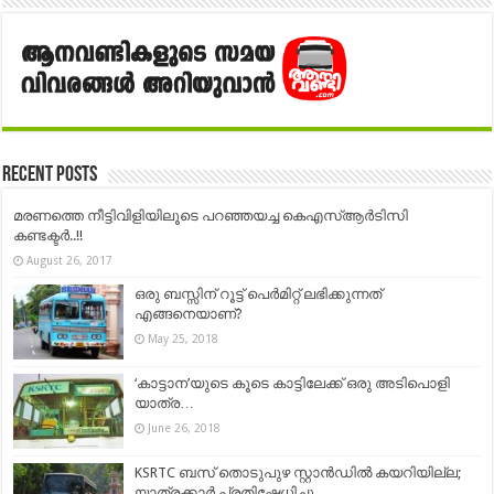
Recent Posts
മരണത്തെ നീട്ടിവിളിയിലൂടെ പറഞ്ഞയച്ച കെഎസ്ആര്‍ടിസി
കണ്ടക്ടര്‍..!!
August 26, 2017
ഒരു ബസ്സിന്‌ റൂട്ട് പെർമിറ്റ് ലഭിക്കുന്നത്
എങ്ങനെയാണ്?
May 25, 2018
‘കാട്ടാന’യുടെ കൂടെ കാട്ടിലേക്ക് ഒരു അടിപൊളി
യാത്ര…
June 26, 2018
KSRTC ബസ് തൊടുപുഴ സ്റ്റാന്‍ഡില്‍ കയറിയില്ല;
യാത്രക്കാര്‍ പ്രതിഷേധിച്ചു