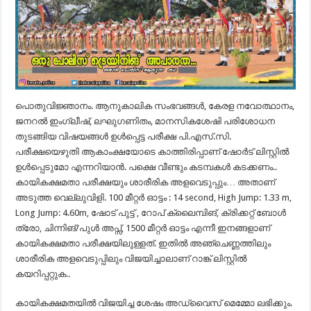
പൊതുവിജ്ഞാനം. ആനുകാലിക സംഭവങ്ങൾ, കേരള നവോത്ഥാനം,
ജനറൽ ഇംഗ്ലീഷ്, ലഘുഗണിതം, മാനസികശേഷി പരിശോധന
തുടങ്ങിയ വിഷയങ്ങൾ ഉൾപ്പെട്ട പരീക്ഷ പി.എസ്.സി.
പരീക്ഷയെഴുതി ആകാംക്ഷയോടെ കാത്തിരിപ്പാണ് ഷോർട് ലിസ്റ്റിൽ
ഉൾപ്പെടുമോ എന്നറിയാൻ. പക്ഷെ വീണ്ടും കടമ്പകൾ കടക്കണം..
കായികക്ഷമതാ പരീക്ഷയും ശാരീരിക അളവെടുപ്പും… അതാണ്
അടുത്ത വെല്ലുവിളി. 100 മീറ്റര്‍ ഓട്ടം : 14 second, High Jump: 1.33 m,
Long Jump: 4.60m, ഷോട് പുട്ട് , റോപ് ക്ലൈമ്പിങ്, ക്രിക്കറ്റ് ബോൾ
ത്രോ, ചിന്നിങ്/പുൾ അപ്സ്, 1500 മീറ്റർ ഓട്ടം എന്നീ ഇനങ്ങളാണ്
കായികക്ഷമതാ പരീക്ഷയിലുള്ളത്. ഇതിൽ അഞ്ചെണ്ണത്തിലും
ശാരീരിക അളവെടുപ്പിലും വിജയിച്ചാലാണ് റാങ്ക് ലിസ്റ്റിൽ
കയറിപ്പറ്റുക..
കായികക്ഷമതയിൽ വിജയിച്ച ശേഷം അഡ്വൈസ് മെമ്മോ ലഭിക്കും.