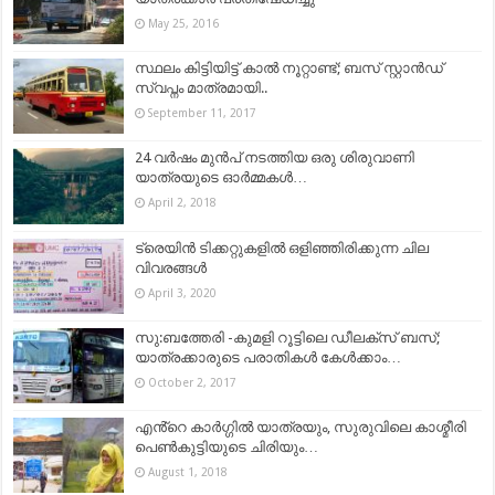
May 25, 2016
സ്ഥലം കിട്ടിയിട്ട് കാല്‍ നൂറ്റാണ്ട്; ബസ് സ്റ്റാന്‍ഡ്
സ്വപ്നം മാത്രമായി..
September 11, 2017
24 വര്‍ഷം മുന്‍പ് നടത്തിയ ഒരു ശിരുവാണി
യാത്രയുടെ ഓര്‍മ്മകള്‍…
April 2, 2018
ട്രെയിൻ ടിക്കറ്റുകളിൽ ഒളിഞ്ഞിരിക്കുന്ന ചില
വിവരങ്ങൾ
April 3, 2020
സു:ബത്തേരി -കുമളി റൂട്ടിലെ ഡീലക്സ് ബസ്;
യാത്രക്കാരുടെ പരാതികള്‍ കേള്‍ക്കാം…
October 2, 2017
എൻ്റെ കാർഗ്ഗിൽ യാത്രയും, സുരുവിലെ കാശ്മീരി
പെൺകുട്ടിയുടെ ചിരിയും…
August 1, 2018