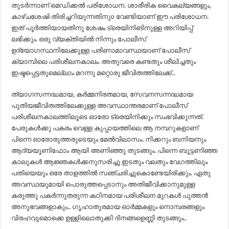
തുടർന്നാണ് മെഡിക്കൽ പരിശോധന. ശാരീരിക വൈകല്യങ്ങളും,
കാഴ്ചശേഷി തിരിച്ചറിയുന്നതിനുo വേണ്ടിയാണ് ഈ പരിശോധന.
ഇത് പൂർത്തിയായതിനു ശേഷം ട്രെയിനിങിനുള്ള അറിയിപ്പ്
ലഭിക്കും. ഒരു വ്യക്തിയിൽ നിന്നും പോലീസ്
ഉദ്യോഗസ്ഥനിലേക്കുള്ള പരിണാമാവസ്ഥയാണ് പോലീസ്
ക്യാമ്പിലെ പരിശീലനകാലം. അതുവരെ കണ്ടതും ശീലിച്ചതും
ഇഷ്ടപ്പെട്ടതുമെല്ലാം മറന്നു മറ്റൊരു ജീവിതത്തിലേക്ക്..
ത്യാഗസന്നദ്ധമായ, കർമ്മനിരതമായ, സേവനസന്നദ്ധമായ
പുതിയജീവിതത്തിലേക്കുള്ള അവസ്ഥാന്തരമാണ് പോലീസ്
പരിശീലനകാലത്തിലൂടെ ഓരോ ട്രെയിനിക്കും സംഭവിക്കുന്നത്.
പേരുകൾക്കു പകരം വെള്ള കുപ്പായത്തിലെ ആ നമ്പറുകളാണ്
പിന്നെ ഓരോരുത്തരുടെയും മേൽവിലാസം. നിക്കറും ബനിയനും
ആദ്യയൂണിഫോം ആയി അണിഞ്ഞു തുടങ്ങും. പിന്നെ ബൂട്ടണിഞ്ഞ
കാലുകൾ ആജ്ഞകൾക്കനുസരിച്ചു ഇടതും വലതും വേഗത്തിലും
പതിയെയും ഒരേ താളത്തിൽ സഞ്ചരിച്ചുകൊണ്ടേയിരിക്കും. ഏതു
അവസ്ഥയുമായി പൊരുത്തപ്പെടാനും അതിജീവിക്കാനുമുള്ള
കരുത്തു പകർന്നുതരുന്ന കഠിനമായ പരിശീലന മുറകൾ പുത്തൻ
അനുഭവങ്ങളാകും.. ഗൃഹാതുരമായ ഓർമ്മകളും നൊമ്പരങ്ങളും
വിരഹവുമൊക്കെ ഉള്ളിലൊതുക്കി ദിനങ്ങളെണ്ണി തുടങ്ങും..