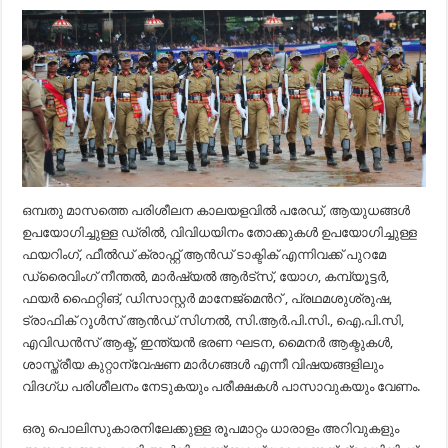
ഒമ്പതു മാസത്തെ പരിശീലന കാലയളവിൽ പരേഡ്, ആയുധങ്ങൾ
ഉപയോഗിച്ചുള്ള ഡ്രിൽ, വിവിധയിനം തോക്കുകൾ ഉപയോഗിച്ചുള്ള
ഫയറിംഗ്, ഫീൽഡ് ക്രാഫ്റ്റ് ആൻഡ് ടാക്ടിക് എന്നിവക്ക് പുറമേ
ഡ്രൈവിംഗ് നീന്തൽ, മാർഷ്യൽ ആർട്സ്, യോഗ, കമ്പ്യൂട്ടർ,
ഫയർ ഫൈറ്റിങ്, ഡിസാസ്റ്റർ മാനേജ്മെൻറ് , പ്രഥമശുശ്രുഷ,
ട്രാഫിക് റൂൾസ് ആൻഡ് സിഗ്നൽ, സി.ആർ.പി.സി., ഐ.പി.സി,
എവിഡൻസ് ആക്ട്, ഇന്ത്യൻ ഭരണ ഘടന, മൈനർ ആക്ടുകൾ,
ശാസ്ത്രീയ കുറ്റാന്വേഷണ മാർഗങ്ങൾ എന്നീ വിഷയങ്ങളിലും
വിദഗ്ധ പരിശീലനം നേടുകയും പരീക്ഷകൾ പാസാവുകയും വേണം.
ഒരു പൊലിസുകാരനിലേക്കുള്ള രൂപമാറ്റം ധാരാളം അറിവുകളും