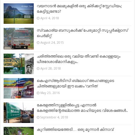
വയനാടന്‍ മലമുകളില്‍ ഒരു ക്രിക്കറ്റ് സ്റ്റേഡിയം;
കേട്ടിട്ടുണ്ടോ?
April 4, 2018
സ്വകാര്യ ബസുകൾക്ക് പേരുമാറ്റി സൂപ്പർക്ളാസ്
പെർമിറ്റ്
August 24, 2015
ചരിത്രത്തിലെ ഒരു വലിയ തീവണ്ടി കൊള്ളയും
ധീരദേശാഭിമാനികളും..
April 28, 2018
കെഎസ്ആര്‍ടിസി ബ്ലോഗ്‌ അംഗങ്ങളുടെ
ചിത്രങ്ങളുമായി ഈ ലക്കം ‘വനിത’
May 23, 2016
കേരളത്തിനുള്ളിൽപ്പെട്ട എന്നാൽ
കേരളത്തിന്റേതല്ലാത്ത മാഹിയുടെ വിശേഷങ്ങൾ..
September 4, 2018
കുറിഞ്ഞിയെത്തേടി… ഒരു മൂന്നാർ കിനാവ്