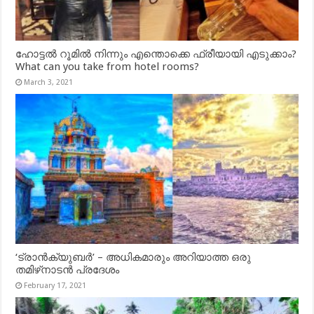
ഹോട്ടൽ റൂമിൽ നിന്നും എന്തൊക്കെ ഫ്രീയായി എടുക്കാം?
What can you take from hotel rooms?
March 3, 2021
‘ട്രാൻക്യുബർ’ – അധികമാരും അറിയാത്ത ഒരു
തമിഴ്‌നാടൻ പ്രദേശം
February 17, 2021