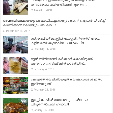
രണ്ടാമത്തെ വലിയ തീവണ്ടി ദുരന്തം…
August 5, 2018
അമ്മായിയമ്മയെയും അമ്മായിയച്ചനെയും കോണി ഐലന്‍ഡ് ബീച്ച്
കാണിക്കാൻ കൊണ്ടുപോയ കഥ…!!
December 18, 2017
ഡ്രൈവിംഗ് ടെസ്റ്റില്‍ തോറ്റതിന് ആര്‍ടിഎയെ
കളിയാക്കി; യുവാവിന് 87 ലക്ഷം പിഴ
February 11, 2018
മട്ടൻ ബിരിയാണി കഴിക്കാൻ കൊതിമൂത്ത്
അവസാനം ബീഫ് ബിരിയാണിയിൽ..
February 4, 2019
കേരളത്തിലെ മിനിയേച്ചർ കലാകാരൻമാർ ഇതാ
ഇവിടെയുണ്ട്
February 23, 2018
ഇരുട്ട് കടയില്‍ മധുരമേറും ഹല്‍വ….!!!
തിരുനെല്‍വേലി ഹല്‍വ..!!
January 30, 2018