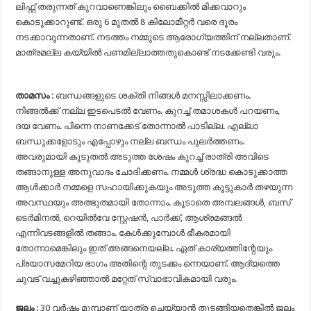
ലിഫ്റ്റ് തരുന്നത് കുറവാണെങ്കിലും ബൈക്കില്‍ മിക്കവാറും
കൊടുക്കാറുണ്ട്. ഒരു 6 മുതല്‍ 8 കിലോമീറ്റര്‍ വരെ ദൂരം
നടക്കാവുന്നതാണ്. നടത്തം നമ്മുടെ ആരോഗ്യത്തിന് നല്ലതാണ്.
മാത്രമല്ല കയ്യില്‍ പണമില്ലാത്തതുകൊണ്ട് നടക്കേണ്ടി വരും.
താമസം
: ബന്ധങ്ങളുടെ ശക്തി നിങ്ങള്‍ മനസ്സിലാക്കണം.
നിങ്ങല്‍ക്ക് നല്ല ഇടപെടല്‍ വേണം. കുറച്ച് തമാശകള്‍ പറയണം,
ദയ വേണം. പിന്നെ നാണക്കേട് തോന്നാല്‍ പാടില്ല. എല്ലാ
ബന്ധുക്കളോടും എപ്പോഴും നല്ല ബന്ധം പുലര്‍ത്തണം.
അവരുമായി കൂടുതല്‍ അടുത്ത ശേഷം കുറച്ച് രാത്രി അവിടെ
തങ്ങാനുള്ള അനുവാദം ചോദിക്കണം. നമ്മള്‍ ശ്രദ്ധ കൊടുക്കാത്ത
ആള്‍ക്കാര്‍ നമ്മളെ സഹായിക്കുകയും അടുത്ത കൂട്ടുകാര്‍ തഴയുന്ന
അവസ്ഥയും അത്ഭുതമായി തോന്നാം. കൂടാതെ അമ്പലങ്ങള്‍, ബസ്
ടെര്‍മിനല്‍, റെയില്‍വേ സ്റ്റേഷന്‍, പാര്‍ക്ക്, ആശ്രമങ്ങല്‍
എന്നിവടങ്ങളില്‍ തങ്ങാം. കേള്‍ക്കുമ്പോള്‍ ഭീകരമായി
തോന്നാമെങ്കിലും ഇത് അങ്ങനെയല്ല. ഏത് കാര്യത്തിന്റേയും
പ്രയാസമേറിയ ഭാഗം അതിന്റെ തുടക്കം ന്നെയാണ്. ആദ്യത്തെ
ചുവട് വച്ചുകഴിഞ്ഞാല്‍ മറ്റേത് സ്വാഭാവികമായി വരും.
ജലം
: 30 വര്‍ഷം മുമ്പാണ് യാത്ര ചെയ്യാന്‍ തുടങ്ങിയതെങ്കില്‍ ജലം