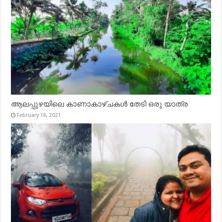
ആലപ്പുഴയിലെ കാണാകാഴ്ചകൾ തേടി ഒരു യാത്ര
February 16, 2021