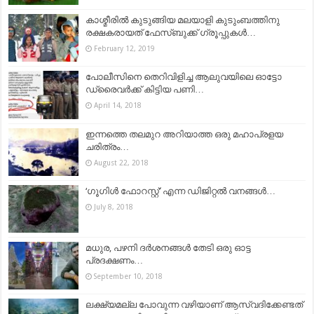
കാശ്മീരിൽ കുടുങ്ങിയ മലയാളി കുടുംബത്തിനു
രക്ഷകരായത് ഫേസ്‌ബുക്ക് ഗ്രൂപ്പുകൾ…
February 12, 2019
പോലീസിനെ തെറിവിളിച്ച ആലുവയിലെ ഓട്ടോ
ഡ്രൈവര്‍ക്ക് കിട്ടിയ പണി…
April 14, 2018
ഇന്നത്തെ തലമുറ അറിയാത്ത ഒരു മഹാപ്രളയ
ചരിത്രം…
August 22, 2018
‘ഗൂഗിൾ ഫോറസ്റ്റ്’ എന്ന ഡിജിറ്റൽ വനങ്ങൾ…
July 8, 2018
മധുര, പഴനി ദർശനങ്ങൾ തേടി ഒരു ഓട്ട
പ്രദക്ഷണം…
September 10, 2018
ലക്ഷ്യമല്ല പോവുന്ന വഴിയാണ് ആസ്വദിക്കേണ്ടത്