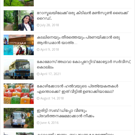
റോസ്മലയിലേക്ക് ഒരു കിടിലൻ മൺസൂൺ ബൈക്ക്
റൈഡ്..
July 28, 2018
കടലിനെയും തീരത്തെയും പ്രണയിക്കാൻ ഒരു
ആൻഡമാന്‍ യാത്ര…
April 9, 2018
കോമോസ് അഥവാ കോപ്പറേറ്റിവ് മോട്ടോര്‍ സര്‍വീസ്,
കൊല്ലം
April 17, 2021
കോഴിക്കോടൻ ഹൽവയുടെ പ്രത്യേകതകൾ
എന്തൊക്കെ? ഇത് വീട്ടിൽ ഉണ്ടാക്കിയാലോ?
August 14, 2018
ഇരിട്ടി സബ് ഡിപ്പോ വീണ്ടും
പ്രവര്‍ത്തനക്ഷമമാക്കാന്‍ നീക്കം
June 4, 2016
കടലുണ്ടി : ഇന്നും നടുക്കുന്ന കേരളത്തിലെ