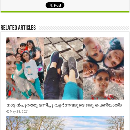
Related Articles
നാട്ടിൻപുറത്തു ജനിച്ചു വളർന്നവരുടെ ഒരു പെൺയാത്ര
May 28, 2021