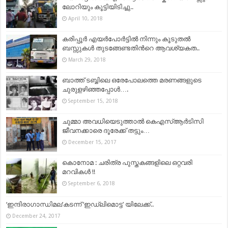
ലോറിയും കൂട്ടിയിടിച്ചു..
April 10, 2018
കരിപ്പൂര്‍ എയര്‍പോര്‍ട്ടില്‍ നിന്നും കൂടുതല്‍
ബസ്സുകള്‍ തുടങ്ങേണ്ടതിന്‍റെ ആവശ്യകത..
March 29, 2018
ബാത്ത് ടബ്ബിലെ ഒരേപോലത്തെ മരണങ്ങളുടെ
ചുരുളഴിഞ്ഞപ്പോൾ….
September 15, 2018
ചുമ്മാ അവധിയെടുത്താൽ കെഎസ്ആർടിസി
ജീവനക്കാരെ ദൂരേക്ക് തട്ടും…
December 15, 2017
കൊനോമ : ചരിത്ര പുസ്തകങ്ങളിലെ ഒറ്റവരി
മറവികൾ !!
September 6, 2018
‘ഇന്ദിരാഗാന്ധിമല’കടന്ന് ‘ഇഡ്‌ലിമൊട്ട’ യിലേക്ക്..
December 24, 2017