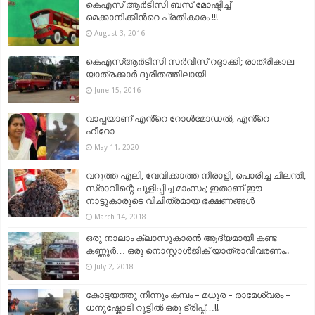
കെഎസ് ആര്‍ടിസി ബസ് മോഷ്ടിച്ച്
മെക്കാനിക്കിന്‍റെ പ്രതികാരം !!!
August 3, 2016
കെഎസ്ആര്‍ടിസി സര്‍വീസ് റദ്ദാക്കി; രാത്രികാല
യാത്രക്കാര്‍ ദുരിതത്തിലായി
June 15, 2016
വാപ്പയാണ് എൻ്റെ റോൾമോഡൽ, എൻ്റെ
ഹീറോ…
May 11, 2020
വറുത്ത എലി, വേവിക്കാത്ത നീരാളി, പൊരിച്ച ചിലന്തി,
സ്രാവിന്റെ പുളിപ്പിച്ച മാംസം; ഇതാണ് ഈ
നാട്ടുകാരുടെ വിചിത്രമായ ഭക്ഷണങ്ങള്‍
March 14, 2018
ഒരു നാലാം ക്ലാസുകാരൻ ആദ്യമായി കണ്ട
കണ്ണൂർ… ഒരു നൊസ്റ്റാൾജിക് യാത്രാവിവരണം..
July 2, 2018
കോട്ടയത്തു നിന്നും കമ്പം – മധുര – രാമേശ്വരം –
ധനുഷ്കോടി റൂട്ടില്‍ ഒരു ട്രിപ്പ്…!!