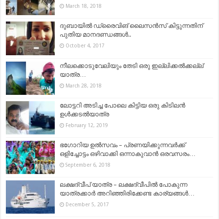
March 18, 2018
ദുബായില്‍ ഡ്രൈവിങ് ലൈസന്‍സ് കിട്ടുന്നതിന്
പുതിയ മാനദണ്ഡങ്ങള്‍..
October 4, 2017
നീലക്കൊടുവേലിയും തേടി ഒരു ഇല്ലിക്കല്‍ക്കല്ല്
യാത്ര…
March 28, 2018
ലോട്ടറി അടിച്ച പോലെ കിട്ടിയ ഒരു കിടിലൻ
ഉൾക്കടൽയാത്ര
February 12, 2019
ഭഗോറിയ ഉൽസവം – പ്രണയിക്കുന്നവർക്ക്
ഒളിച്ചോട്ടം ഒഴിവാക്കി ഒന്നാകുവാൻ ഒരവസരം…
September 6, 2018
ലക്ഷദ്വീപ് യാത്ര – ലക്ഷദ്വീപിൽ പോകുന്ന
യാത്രക്കാര്‍ അറിഞ്ഞിരിക്കേണ്ട കാര്യങ്ങള്‍…
December 5, 2017