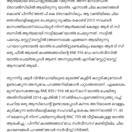
ആദ്യമായി ബാംഗ്ളൂരിലേക്ക് വരുന്നത്. അന്ന് ഗോൾഡൻ
ട്രാവൽസിലിൽ ആയിരുന്നു യാത്ര. എന്നാൽ ചില കാരണങ്ങൾ
കൊണ്ട് പിന്നീട് അത്‌ പി കെ ട്രാവല്സിലും. ആ വണ്ടിയിലെ ചില
തൊഴിലാളികളുടെ പെരുമാറ്റ ദൂഷ്യം കൊണ്ട് 2013 നവംബർ
മാസത്തിലാണ് ബാംഗ്ലൂർ നിന്ന് ആദ്യമായി കേരളാ ആർ ടി സി
ബസിൽ ആദ്യമായി നാട്ടിലേക്ക് യാത്ര ചെയുന്നത് . നാട്ടിൽ
പലവട്ടം സ്റ്റേറ്റ് ബസ്സിൽ (അന്നൊക്കെ എങ്ങനെ ആയിരുന്നു
പറയാറുണ്ടായത്) യാത്ര ചെയിതിട്ടുണ്ടെകിലും കേരളാ ആർ ടി സി
ഒരു ഫീൽ ആയത് കാഞ്ഞങ്ങാടിന്റെ RNE 916 ഡേ സെർവീസിൽ
യാത്ര ചെയ്തപ്പോൾ ആണ്. അന്നുമുതൽ എനിക്ക് സ്റ്റേറ്റ് ബസ്സ്
ആനവണ്ടി ആയി .
തുറന്നിട്ട ഷട്ടർ വിൻഡോയിലൂടെ മുഖത്ത് കുളിർ കാറ്റടിക്കുമ്പോൾ
ഉണ്ടാക്കുന്ന അനുഭവം പറഞ്ഞറിയിക്കാൻ പറ്റാത്തതാണ് . ഏകദേശം
മൂന്ന് മാസത്തോളം RNE 895 / 916 ൽ മാറി മാറി യാത്ര ചെയിതു
അതിനിടയിൽ 2014 ഏപ്രിൽ 7 ന് ശ്രീരംഗപട്ടണത്തിനടുത്തു വച്ച്
ചെറിയ ഒരു ആസിഡെന്റ് ഉണ്ടായപ്പോൾ കന്നട അറിയാതെ വെള്ളം
കുടിക്കുന്ന തൊഴിലാളികളെ സഹായിച്ച ശേഷം അന്ന് രാത്രി 11 .45
ന് മൈസൂർ നിന്ന് പയ്യന്നൂരിന്റെ RNC 759 ൽ വീട്ടിലേക്കുള്ള യാത്ര
ആരംഭിച്ചു . പിന്നീട് കാഞ്ഞങ്ങാട് ഡേ സർവീസസ് കണ്ടിട്ടില്ല. ചില
കാരണങ്ങൾ പറഞ്ഞ് അവർ സർവീസ്സ് നിർത്തി.