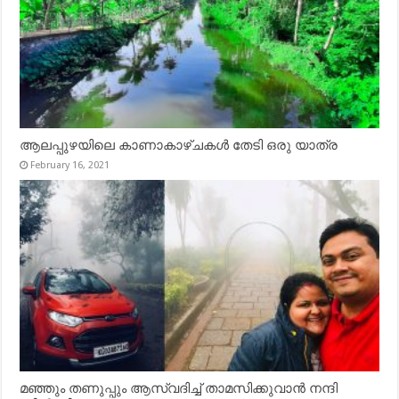
ആലപ്പുഴയിലെ കാണാകാഴ്ചകൾ തേടി ഒരു യാത്ര
February 16, 2021
മഞ്ഞും തണുപ്പും ആസ്വദിച്ച് താമസിക്കുവാൻ നന്ദി