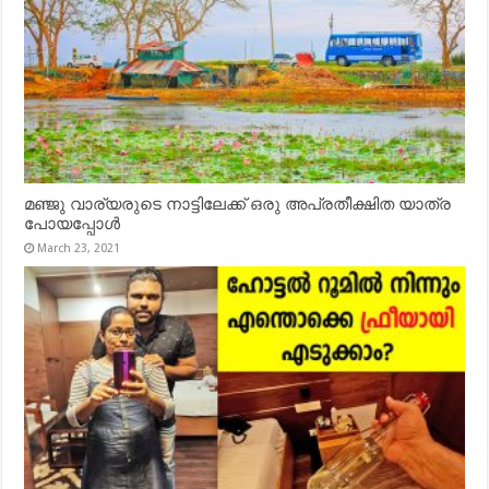
മഞ്ജു വാര്യരുടെ നാട്ടിലേക്ക് ഒരു അപ്രതീക്ഷിത യാത്ര
പോയപ്പോൾ
March 23, 2021