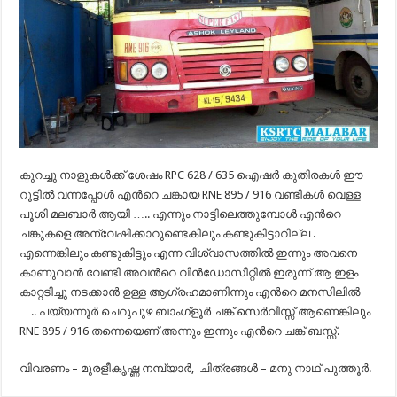
കുറച്ചു നാളുകൾക്ക് ശേഷം RPC 628 / 635 ഐഷർ കുതിരകൾ ഈ
റൂട്ടിൽ വന്നപ്പോൾ എൻറെ ചങ്കായ RNE 895 / 916 വണ്ടികൾ വെള്ള
പൂശി മലബാർ ആയി ….. എന്നും നാട്ടിലെത്തുമ്പോൾ എൻറെ
ചങ്കുകളെ അന്വേഷിക്കാറുണ്ടെകിലും കണ്ടുകിട്ടാറില്ല .
എന്നെങ്കിലും കണ്ടുകിട്ടും എന്ന വിശ്വാസത്തിൽ ഇന്നും അവനെ
കാണുവാൻ വേണ്ടി അവൻറെ വിൻഡോസീറ്റിൽ ഇരുന്ന് ആ ഇളം
കാറ്റടിച്ചു നടക്കാൻ ഉള്ള ആഗ്രഹമാണിന്നും എൻറെ മനസിലിൽ
….. പയ്യന്നൂർ ചെറുപുഴ ബാംഗ്ളൂർ ചങ്ക് സെർവീസ്സ് ആണെങ്കിലും
RNE 895 / 916 തന്നെയെണ് അന്നും ഇന്നും എൻറെ ചങ്ക് ബസ്സ്.
വിവരണം – മുരളീകൃഷ്ണ നമ്പ്യാര്‍, ചിത്രങ്ങള്‍ – മനു നാഥ് പുത്തൂര്‍.