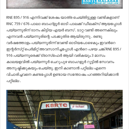
RNE 895 / 916 എന്നിവക്ക് ശേഷം യാത്ര ചെയ്തിട്ടുള്ള വണ്ടികളാണ്
RNC 759 / 676 പാലാ ബാംഗ്ളൂർ ഓടി പാലക്ക് ഡീലക്സ് ആയപ്പോൾ
പയ്യന്നൂരിന് ദാനം കിട്ടിയ എയർ ബസ് . ടാറ്റ വണ്ടി അന്നെകിലും
എന്നവൻ പയ്യന്നൂരിന്റെ പടക്കുതിര ആയിരുന്നു . രണ്ടു
വർഷത്തോളം പയ്യന്നൂരിന്ന് വേണ്ടി ഓടിയപോഴെകും ഇവൻറെ
ഇന്റർസ്‌റ്റ് പെർമിറ്റ് അവസാനിച്ചപ്പോൾ എൻറെ പഴയ ചങ്ക് RNE 895 /
916 പയ്യന്നൂരെക്ക് ട്രാസ്‌ഫെർ ആയി വരികയും 3 മാസം
കാലയളവിൽ പയ്യന്നൂർ ചെറുപുഴ ബാംഗളൂർ റൂട്ടിൽ സേവനം
അനുഷ്ഠിക്കുകയും ചെയ്തു. ഇനി കാണാൻ പറ്റില്ല എന്നെ
വിചാരിച്ചവനെ കണ്ടപ്പോൾ ഉണ്ടായ സന്തോഷം പറഞ്ഞറിയിക്കാൻ
പറ്റില്ല .