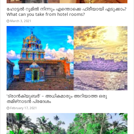
ഹോട്ടൽ റൂമിൽ നിന്നും എന്തൊക്കെ ഫ്രീയായി എടുക്കാം?
What can you take from hotel rooms?
March 3, 2021
‘ട്രാൻക്യുബർ’ – അധികമാരും അറിയാത്ത ഒരു
തമിഴ്‌നാടൻ പ്രദേശം
February 17, 2021