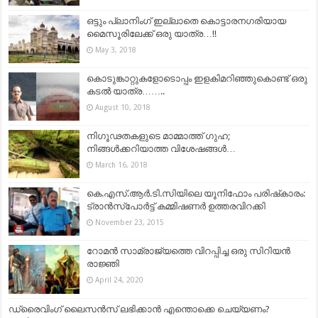
ഒട്ടും പ്ലാനിംഗ് ഇല്ലാതെ കൊട്ടാരനഗരിയായ
മൈസൂരിലേക്ക് ഒരു യാത്ര…!!
May 3, 2018
കൊടുങ്കാറ്റുകളോടൊപ്പം ഇളകിമറിഞ്ഞുകൊണ്ട് ഒരു
കടല്‍ യാത്ര……..
August 10, 2018
നിഗൂഢതകളുടെ മാമ്മാത്ത് ഗുഹ;
നിങ്ങള്‍ക്കറിയാത്ത വിശേഷങ്ങള്‍…
March 16, 2018
കെ.എസ്.ആര്‍.ടി.സിയിലെ യൂനിഫോം പരിഷ്‌കാരം:
ട്രാന്‍സ്‌പോര്‍ട്ട് കമ്മിഷണര്‍ ഉത്തരവിറക്കി
November 23, 2015
റോമൻ സാമ്രാജ്യത്തെ വിറപ്പിച്ച ഒരു സിറിയൻ
രാജ്ഞി
April 24, 2020
ഡ്രൈവിംഗ് ലൈസന്‍സ് ലഭിക്കാന്‍ എന്തൊക്കെ ചെയ്യണം?