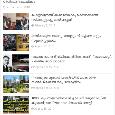
അറിയേണ്ടതെല്ലാം..
September 5, 2018
പോറ്റിവളർത്തിയ ഒരേയൊരു മകനെക്കാത്ത്
വഴിക്കണ്ണുകളുമായ് ഒരച്ഛൻ
February 5, 2019
ഭായിമാരുടെ വയറും മനസ്സും നിറച്ച് ഒരു കൂട്ടം
സുമനസ്സുകൾ..
August 22, 2018
വാഹന രംഗത്ത് വിപ്ലവം തീർത്ത പേര് – “ടൊയോട്ട”,
ചരിത്രം അറിയാമോ?
September 15, 2018
നിങ്ങളുടെ മൂന്നാർ യാത്രയിൽ മറക്കാതെ
സന്ദർശിക്കേണ്ട ഒരു ശവകുടീരം…
September 13, 2018
10000 രൂപയ്ക്ക് ഡീസലടിച്ച ലോറി നടുറോഡിൽ
കുടുങ്ങി; ടാങ്ക് തുറന്ന ഡ്രൈവർ ഞെട്ടി
August 15, 2017