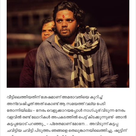
വീട്ടിലെത്തിയതിന് ശേഷമാണ് അമരാവതിയെ കുറിച്ച്
അന്വേഷിച്ചത് അത് കൊണ്ട് ആ സമയത്ത് വല്യ പേടി
തോന്നിയില്ല – നേരം വെളുക്കാറയപ്പോൾ നാഗ്പൂര് വിടുന്ന നേരം
വളവിൽ രണ്ട് ലോറികൾ അപകടത്തിൽ പെട്ട് കിടക്കുന്നുണ്ട്- ഞാൻ
കട്ടപ്പയോട് പറഞ്ഞു._ – പ്രേതമാണ് മോനേ… അവിടുന്ന് കട്ടപ്പ
ചവിട്ടിയ ചവിട്ടി പിടുത്തം ഞങ്ങളെ തെലുങ്കാനയിലെത്തിച്ചു. ഷൂട്ടിന്