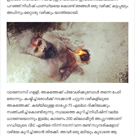
പറഞ്ഞ് നിധീഷ് പാണ്ഡ്യയെ കൊണ്ട് ഞങ്ങൾ ഒരു വഴിക്ക്, കട്ടപ്പയും
അധിനും മറ്റൊരു വഴിക്കും യാത്രയായി.
വാരണാസി ഗളളി. അകത്തേക്ക് പ്രവേശിക്കുമ്പോൾ തന്നെ പേടി
തോന്നും .കഷ്ടിച്ച് ഒരാൾക്ക് നടക്കാൻ പറ്റുന്ന വഴികളിലൂടെ
അകത്തേക്ക് . കയ്യിലുള്ള ഓപ്പോ f5 എല്ലാ ദിക്കിലേക്കും
സഞ്ചരിച്ച് കൊണ്ടിരുന്നു. സ്ഥലത്തെ കുറിച്ച് നിധീഷിന് വല്യ
ധാരണയൊന്നും ഇല്ല, കാരണം 200 കിലോമീറ്റർ അപ്പുറത്താണ്
ഗഡിയുടെ വീട്. എതിരേ നിന്ന് നടന്ന് വന്ന രണ്ട് സുന്ദരികളോട്
വഴിയേ കുറിച്ച് ഞാൻ തിരക്കി. അവർ ഒരു മടിയും കൂടാതെ ആ