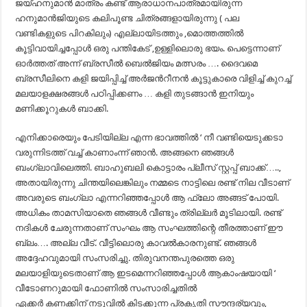
ജയ്ഹനുമാൻ മാത്രം കണ്ട് ആരാധാനപാത്രമായിരുന്ന
ഹനുമാൻജിയുടെ കലിപൂണ്ട ചിത്രങ്ങളായിരുന്നു ( പല
വണ്ടികളുടെ പിറകിലും) എല്ലായിടത്തും ,മൊത്തത്തിൽ
കൂട്ടിവായിച്ചപ്പോൾ ഒരു പന്തികേട് ,ഉള്ളിലൊരു ഭയം. പെട്ടെന്നാണ്
ഓർത്തത് അന്ന് ബ്രസീൽ ബെൽജിയം മത്സരം …. ദൈവമെ
ബ്രസീലിനെ കളി ജയിപ്പിച്ച് അർജൻറീനൻ കൂട്ടുകാരെ വിളിച്ച് കുറച്ച്
മലയാളക്ഷരങ്ങൾ പഠിപ്പിക്കണം … കളി തുടങ്ങാൻ ഇനിയും
മണിക്കൂറുകൾ ബാക്കി.
എനിക്കാരെയും പേടിയില്ല എന്ന ഭാവത്തിൽ ‘ നീ വണ്ടിയെടുക്കടാ
വരുന്നിടത്ത് വച്ച് കാണാംന്ന് ഞാൻ. അങ്ങനെ ഞങ്ങൾ
ബംഗ്ലാവിലെത്തി. ബാഹുബലി കൊട്ടാരം പ്ലീസ് സ്റ്റപ്പ് ബാക്ക്…..,
അതായിരുന്നു ചിന്തയിലെങ്കിലും നമ്മടെ നാട്ടിലെ രണ്ട് നില വീടാണ്
അവരുടെ ബംഗ്ലാ എന്നറിഞ്ഞപ്പോൾ ആ ഫ്ലോ അങ്ങട് പോയി.
അധികം താമസിയാതെ ഞങ്ങൾ വീണ്ടും ത്രില്ലർ മൂടിലായി. രണ്ട്
നദികൾ ചേരുന്നതാണ് സംഘം ആ സംഘത്തിന്റെ തീരത്താണ് ഈ
ബ്ലം…. അല്ല വീട്. വീട്ടിലൊരു കാവൽകാരനുണ്ട്. ഞങ്ങൾ
അദ്ദേഹവുമായി സംസരിച്ചു. തിരുവനന്തപുരത്തെ ഒരു
മലയാളിയുടെതാണ് ആ ഇടമെന്നറിഞ്ഞപ്പോൾ ആകാംഷയായി ‘
വീടോണറുമായി ഫോണിൽ സംസാരിച്ചതിൽ
ഏക്കർ കണക്കിന് നടുവിൽ കിടക്കുന്ന പ്രകൃതി സൗന്ദര്യവും,