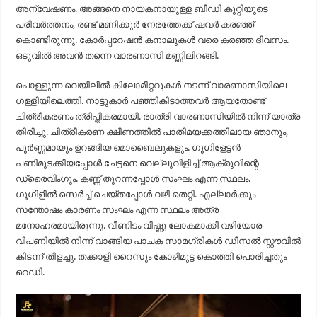
അന്വേഷണം. അങ്ങനെ നായകനായുള്ള ബീഡി കുറ്റിയുടെ
പരിവർത്തനം, രണ്ട് മണിക്കുർ നേരത്തേക്ക് ഷവർ കരഞ്ഞ്
കൊണ്ടിരുന്നു. കോർപ്പറേഷൻ കനാലുകൾ വരെ കരഞ്ഞ ദിവസം.
ഒടുവിൽ അവൻ തന്നെ വാരണാസി മണ്ണിലിറങ്ങി.
പൊള്ളുന്ന വെയിലിൽ കിലോമീറ്ററുകൾ നടന്ന് വാരണാസിയിലെ
ഗള്ളിയിലെത്തി. നാട്ടുകാർ പഞ്ഞികിടാത്തവർ ആയതോണ്ട്
ചിത്രീകരണം ത്രിപ്തികരമായി. രാത്രി വാരണാസിയിൽ നിന്ന് യാത്ര
തിരിച്ചു. ചിത്രീകരണ ക്ഷീണത്തിൽ പാതിമയക്കത്തിലായ ഞാനും,
പൂർണ്ണമായും ഉറങ്ങിയ മൊബൈലുകളും. ഗൂഗിളേട്ടൻ
പണിമുടക്കിയപ്പോൾ ചേട്ടനെ വെല്ലുവിളിച്ച് ആക്രുവിന്റെ
ഡ്രൈവിംഗും. കണ്ണ് തുറന്നപ്പോൾ സംഘം എന്ന സ്ഥലം.
ഗൂഗിളിൽ സെർച്ച് ചെയ്തപ്പോൾ വഴി തെറ്റി. എല്ലാർക്കും
സന്തോഷം കാരണം സംഘം എന്ന സ്ഥലം അത്ര
മനോഹരമായിരുന്നു. വീണിടം വിഷ്ണു ലോകമാക്കി വഴിയോര
വിപണിയിൽ നിന്ന് വാങ്ങിയ പാചക സാമഗ്രികൾ ഡീസൽ സ്റ്റൗവിൽ
കിടന്ന് തിളച്ചു. തക്കാളി റൈസും കോഴിമുട്ട കൊത്തി പൊരിച്ചതും
റെഡി.