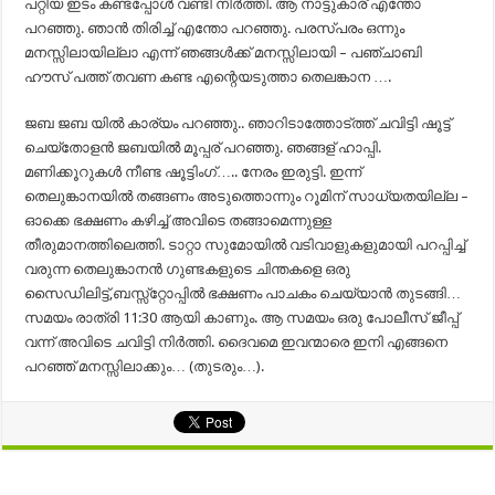
പറ്റിയ ഇടം കണ്ടപ്പോൾ വണ്ടി നിർത്തി. ആ നാട്ടുകാര് എന്തോ
പറഞ്ഞു. ഞാൻ തിരിച്ച് എന്തോ പറഞ്ഞു. പരസ്പരം ഒന്നും
മനസ്സിലായില്ലാ എന്ന് ഞങ്ങൾക്ക് മനസ്സിലായി – പഞ്ചാബി
ഹൗസ് പത്ത് തവണ കണ്ട എന്റെയടുത്താ തെലങ്കാന ….
ജബ ജബ യിൽ കാര്യം പറഞ്ഞു.. ഞാറിടാത്തോട്ത്ത് ചവിട്ടി ഷൂട്ട്
ചെയ്തോളൻ ജബയിൽ മൂപ്പര് പറഞ്ഞു. ഞങ്ങള് ഹാപ്പി.
മണിക്കൂറുകൾ നീണ്ട ഷൂട്ടിംഗ്….. നേരം ഇരുട്ടി. ഇന്ന്
തെലുങ്കാനയിൽ തങ്ങണം അടുത്തൊന്നും റൂമിന് സാധ്യതയില്ല –
ഓക്കെ ഭക്ഷണം കഴിച്ച് അവിടെ തങ്ങാമെന്നുള്ള
തീരുമാനത്തിലെത്തി. ടാറ്റാ സുമോയിൽ വടിവാളുകളുമായി പറപ്പിച്ച്
വരുന്ന തെലുങ്കാനൻ ഗുണ്ടകളുടെ ചിന്തകളെ ഒരു
സൈഡിലിട്ട്,ബസ്സ്റ്റോപ്പിൽ ഭക്ഷണം പാചകം ചെയ്യാൻ തുടങ്ങി…
സമയം രാത്രി 11:30 ആയി കാണും. ആ സമയം ഒരു പോലീസ് ജീപ്പ്
വന്ന് അവിടെ ചവിട്ടി നിർത്തി. ദൈവമെ ഇവന്മാരെ ഇനി എങ്ങനെ
പറഞ്ഞ് മനസ്സിലാക്കും… (തുടരും…).