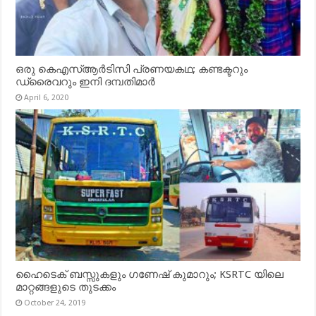
ഒരു കെഎസ്ആർടിസി പ്രണയകഥ; കണ്ടക്ടറും
ഡ്രൈവറും ഇനി ദമ്പതിമാർ
April 6, 2020
ഹൈടെക് ബസ്സുകളും ഗണേഷ് കുമാറും; KSRTC യിലെ
മാറ്റങ്ങളുടെ തുടക്കം
October 24, 2019