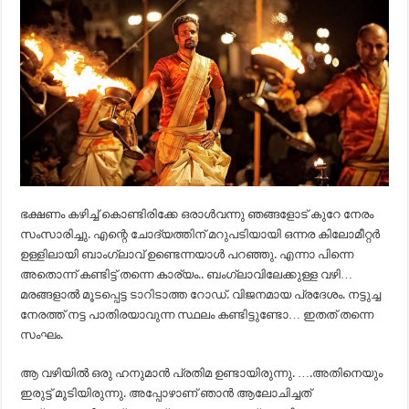
ഭക്ഷണം കഴിച്ച് കൊണ്ടിരിക്കേ ഒരാൾവന്നു ഞങ്ങളോട് കുറേ നേരം
സംസാരിച്ചു. എന്റെ ചോദ്യത്തിന് മറുപടിയായി ഒന്നര കിലോമീറ്റർ
ഉള്ളിലായി ബാംഗ്ലാവ് ഉണ്ടെന്നയാൾ പറഞ്ഞു. എന്നാ പിന്നെ
അതൊന്ന് കണ്ടിട്ട് തന്നെ കാര്യം.. ബംഗ്ലാവിലേക്കുള്ള വഴി…
മരങ്ങളാൽ മൂടപ്പെട്ട ടാറിടാത്ത റോഡ്. വിജനമായ പ്രദേശം. നട്ടുച്ച
നേരത്ത് നട്ട പാതിരയാവുന്ന സ്ഥലം കണ്ടിട്ടുണ്ടോ… ഇതത് തന്നെ
സംഘം.
ആ വഴിയിൽ ഒരു ഹനുമാൻ പ്രതിമ ഉണ്ടായിരുന്നു. ….അതിനെയും
ഇരുട്ട് മൂടിയിരുന്നു. അപ്പോഴാണ് ഞാൻ ആലോചിച്ചത്