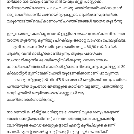
നർമ്മദാ നദിയിലും വേണാ നദി യിലും കുളി പാസ്സാക്കി.
നദിയോരത്ത് ഭക്ഷണം പാകം ചെയ്തു. രാത്രിയാത്ര ഒഴിവാക്കാൻ
ഒരു ലോറിക്കാരൻ.! മാവോയിസ്റ്റുകളുടെ ആക്രമണമുണ്ടത്രെ.
വരുന്നോട്ത്ത് വെച്ച് കാണാംന്ന് പറഞ്ഞ് ഞങ്ങൾ യാത്ര തുടർന്നു.
ഇരുവശത്തും കാട് ഒറ്റ റോഡ്. ഉള്ളിലെ ഭയം പുറത്ത് കാണിക്കാതെ
യാത്ര തുടർന്നു. മുന്നിലും പിറകിലും ഒരൊറ്റ വാഹനം പോലുമില്ല.
… എനിക്കാണെങ്കിൽ നല്ല ഉറക്കക്ഷീണവും.. 80,90 സ്പീഡിൽ
ആക്രു വണ്ടി ഓടിച്ച് കൊണ്ടിരുന്നു. ആരും പരസ്പരം
സംസാരിക്കുന്നില്ല, വഴിതെറ്റിയിരിക്കുന്നു. വളരെ മോശം
റോഡിലേക്ക് ഞങ്ങൾ സഞ്ചരിച്ച് കൊണ്ടിരിക്കുന്നു. ഗൂഗിളേട്ടൻ 20
കിലോമീറ്റർ മുന്നിലേക്ക് പോയി യൂട്ടേണടിക്കാനാണ് പറയുന്നത്.
…… പെട്ടെന്ന് ഇരുട്ടിൽ നിന്ന് 5,6 പന്തങ്ങൾ തെളിഞ്ഞ് വന്നു. പതിയെ
പന്തമേന്തിയ രൂപങ്ങൾ ഞങ്ങളുടെ കാറിനെ വളഞ്ഞു. പന്തത്തിന്റെ
വെളിച്ചത്തിൽ തെളിഞ്ഞ രണ്ട് കണ്ണുകൾ ആ
ലോറികാരന്റെതായിരുന്നു.
നാഷണൽ പെർമിറ്റ് ലോറിയുടെ ഹോണടിയുടെ ശബ്ദം കേട്ടാണ്
ഞാൻ ഞെട്ടിയുണർന്നത്, പന്തത്തിൽ തെളിഞ്ഞ കണ്ണുകൾ Np
ലോറിയുടെ ഹെഡ് ലൈറ്റുകളായി എന്റെ മുൻപിലൂടെ കടന്ന്
പോയി. എന്റെ അലർച്ച കേട്ട് ഞെട്ടി കട്ടപ്പ കൂർക്കം വലിക്ക്