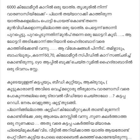
6000 കിലോമീറ്റർ കാറിൽ ഒരു യാത്ര. തൃശൂരിൽ നിന്ന്
വാരണാസിയിലേക്ക് – പ്ലാൻ തയ്യാറാക്കി കാത്തിരുന്ന
യാത്രകളെല്ലാം പൊട്ടി പോയത് കൊണ്ട് തന്നെ
മുൻവിധികളൊന്നുമില്ലാത്ത ഒരു യാത്ര. പെട്ടെന്ന് തോന്നി
പുറപ്പെട്ടു. പുറപ്പെടുന്നതിന് മുൻപ് തന്നെ ഒരു ലോട്ടറി കൂടി. ….. ആ
ലോട്ടറി അടിക്കോന്ന് അറിയാൻ ഹൈദ്രാബാദ് വരെ
കാത്തിരിക്കേണ്ടി വന്നു…… ആ വിശേഷങ്ങൾ പിന്നീട്.. തമിഴ്നാടും,
ബാംഗ്ലൂരും ,കടന്ന് 60,70, കിലോമീറ്റർ സ്പീഡിൽ കാറ് സഞ്ചരിച്ച്
കൊണ്ടിരുന്നു. oyo ആപ്പിൽ ബുക്ക് ചെയ്ത റൂമിൽ ഹൈദ്രാബാദിൽ
ഒരു ദിവസം സ്റ്റേ.
കൂടെയുള്ളത് കട്ടപ്പയും, ബീഡി കുറ്റിയും, ആക്രുവും, (
കൂട്ടുകാരാണ്) അവിടെ വെച്ച് മറ്റൊരു തീരുമാനം വാരണാസി വരെ
പോകുന്നതല്ലെ ഒരു ട്രാവൽ വീഡിയോ ചെയ്താലോ …? കട്ടപ്പ
റെഡി. നേരം വെളുത്തു ഷൂട്ട് തുടങ്ങി.
പ്ലാനിങ്ങില്ലാത്ത ഷൂട്ടിംഗ് കിലോമീറ്ററുകൾ താണ്ടി മുന്നേറി
കൊണ്ടിരിക്കേ ,ഒരു ആശയം മനസ്സിൽ വന്നു .നുണ കലർത്താത്ത
ഒരു നുണക്കഥ … അതു വരെ കട്ടപ്പ പകർത്തിയ മ്യാരക
ഫ്രെയിമുകൾക്ക് വിട. വീട്ടിൽ അറിയിക്കാത്ത യാത്ര ആയതോണ്ട്
പെറ്റ് വീണ കുട്ടിയ പോലെ മൊബൈൽ കരഞ്ഞ് കൊണ്ടേയിരുന്നു…