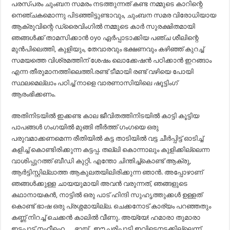
പരസ്പരം ചുംബന സമരം നടത്തുന്നത് കണ്ട നമ്മുടെ കാറിന്റെ
നെഞ്ചകമൊന്നു പിടഞ്ഞിട്ടുണ്ടാവും, ചുംബന സമര വിരോധിയായ
ആക്രുവിന്റെ ഡ്രൈവിംഗിൽ നമ്മുടെ കാർ സുരക്ഷിതമായി
ഞങ്ങൾക്ക് താമസിക്കാൻ oyo ഏർപ്പാടാക്കിയ പഞ്ച ശീലിന്റെ
മുൻപിലെത്തി, കുളിയും, തേവാരവും ഭക്ഷണവും കഴിഞ്ഞ് കുറച്ച്
സമയത്തെ വിശ്രമത്തിന് ശേഷം ലൊക്കേഷൻ പഠിക്കാൻ ഇറങ്ങാം
എന്ന തീരുമാനത്തിലെത്തി.രണ്ട് ടീമായി രണ്ട് വഴിയെ പോയി
സ്ഥലമെല്ലാം പഠിച്ച് നാളെ വാരണാസിയിലെ ഷൂട്ടിംഗ്
ആരംഭിക്കണം.
അതിനിടയിൽ ഇക്കണ്ട കാല ജീവിതത്തിനിടയിൽ കാട്ടി കൂട്ടിയ
പാപങ്ങൾ ഗംഗയിൽ മുങ്ങി തീർത്ത് ഗംഗയെ ഒരു
പരുവമാക്കണമെന്ന രീതിയിൽ കട്ട താടിയിൽ വട്ട ചീർപ്പിട്ട് ഓടിച്ച്
കളിച്ച് കൊണ്ടിരിക്കുന്ന കട്ടപ്പ. തല്ലി കൊന്നാലും കുളിക്കില്ലെന്ന
വാശിപ്പുറത്ത് ബീഡി കുറ്റി. എന്തോ ചിന്തിച്ച്കൊണ്ട് ആക്രു,
ആർട്ടിസ്റ്റില്ലാത്ത ആകുലതയിലിരിക്കുന്ന ഞാൻ. അപ്പോഴാണ്
ഞങ്ങൾക്കുള്ള ചായയുമായി അവൻ വരുന്നത്, ഞങ്ങളുടെ
കഥാനായകൻ, നാട്ടിൽ ഒരു പാട് ഹിന്ദി സുഹൃത്തുക്കൾ ഉള്ളത്
കൊണ്ട് ഭാഷ ഒരു പ്രശ്നമായില്ല. ചെക്കനോട് കാര്യം പറഞ്ഞതും
കണ്ണ് നിറച്ച് ചെക്കൻ കാലിൽ വീണു. അയ്യേ! ഹമാരാ തുമാരാ
ഇടപാട് നഹീഹെ…. ഭായ് ,,ഈ പരിപാടി ഇവിടെനടക്കില്ലെന്ന്