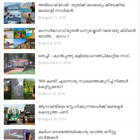
അഭിലാഷ് ടോമി : ഒറ്റയ്ക്ക് കടലേഴും കീഴടക്കിയ
മലയാളി നാവികൻ…
August 11, 2018
കാസര്‍ഗോഡ്‌ മുതല്‍ ധനുഷ്കോടി വരെ ഒരു കിടിലന്‍
യാത്ര… ഭാഗം 1
April 4, 2018
തെച്ചി – കാൽപ്പന്തു കളിയെ നെഞ്ചിലേറ്റിയ നാട്..
September 7, 2018
‘900 കണ്ടി’ എന്നൊരു സ്ഥലത്തെക്കുറിച്ച് നിങ്ങള്‍
കേട്ടിട്ടുണ്ടോ?
March 14, 2018
ആനവണ്ടിയെ സ്നേഹിക്കുന്നയാൾക്ക് കണ്ടക്ടർ
കൊടുത്ത പണി…
August 19, 2016
കലിംഗ ദേശത്തേയ്ക്കൊരു യാത്ര; ഒറീസ്സ
ഓർമ്മകൾ