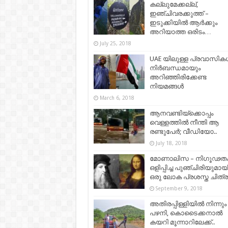
കല്ലുമേക്കല്ല്,
ഇഞ്ചിവരക്കുത്ത് –
ഇടുക്കിയില്‍ ആര്‍ക്കും
അറിയാത്ത ഒരിടം…
July 25, 2018
UAE യിലുള്ള പ്രവാസിക
നിർബന്ധമായും
അറിഞ്ഞിരിക്കേണ്ട
നിയമങ്ങള്‍
March 6, 2018
ആനവണ്ടിയ്ക്കൊപ്പം
വെള്ളത്തില്‍ നീന്തി ആ
രണ്ടുപേര്‍; വീഡിയോ..
July 18, 2018
മോണാലിസ – നിഗൂഢ
ഒളിപ്പിച്ച പുഞ്ചിരിയുമായ
ഒരു ലോക പ്രശസ്ത ചിത്
September 9, 2018
അതിരപ്പിള്ളിയിൽ നിന്നും
പഴനി, കൊടൈക്കനാൽ
കയറി മൂന്നാറിലേക്ക്..