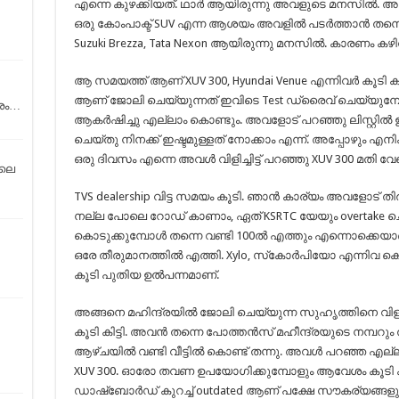
എന്നെ കുഴക്കിയത്. ഥാർ ആയിരുന്നു അവളുടെ മനസിൽ. അ
ഒരു കോംപാക്ട് SUV എന്ന ആശയം അവളിൽ പടർത്താൻ തന്നെ ഞാ
Suzuki Brezza, Tata Nexon ആയിരുന്നു മനസിൽ. കാരണം കഴിവ്
ആ സമയത്ത് ആണ് XUV 300, Hyundai Venue എന്നിവർ കൂട
ആണ് ജോലി ചെയ്യുന്നത് ഇവിടെ Test ഡ്രൈവ് ചെയ്യുമ്പ
്രം…
ആകർഷിച്ചു എല്ലാം കൊണ്ടും. അവളോട് പറഞ്ഞു ലിസ്റ്റിൽ ഉ
ചെയ്തു നിനക്ക് ഇഷ്ടമുള്ളത് നോക്കാം എന്ന്. അപ്പോഴും എനി
ഒരു ദിവസം എന്നെ അവൾ വിളിച്ചിട്ട് പറഞ്ഞു XUV 300 മതി വേറെ
ിലെ
TVS dealership വിട്ട സമയം കൂടി. ഞാൻ കാര്യം അവളോട് തിരക്
നല്ല പോലെ റോഡ് കാണാം, ഏത് KSRTC യേയും overtake ചെയ
കൊടുക്കുമ്പോൾ തന്നെ വണ്ടി 100ൽ എത്തും എന്നൊക്കെയ
ഒരേ തീരുമാനത്തിൽ എത്തി. Xylo, സ്‌കോർപിയോ എന്നിവ കൊണ്ട
കൂടി പുതിയ ഉൽപന്നമാണ്.
അങ്ങനെ മഹിന്ദ്രയിൽ ജോലി ചെയ്യുന്ന സുഹൃത്തിനെ വിളിച്ച്
കൂടി കിട്ടി. അവൻ തന്നെ പോത്തൻസ് മഹീന്ദ്രയുടെ നമ്പറും ത
ആഴ്ചയിൽ വണ്ടി വീട്ടിൽ കൊണ്ട് തന്നു. അവൾ പറഞ്ഞ എല്ലാ
XUV 300. ഓരോ തവണ ഉപയോഗിക്കുമ്പോളും ആവേശം കൂടി ക
ഡാഷ്ബോർഡ് കുറച്ച് outdated ആണ് പക്ഷേ സൗകര്യങ്ങ