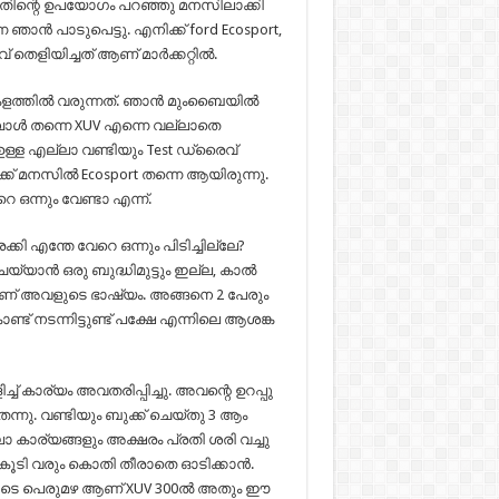
തിന്റെ ഉപയോഗം പറഞ്ഞു മനസിലാക്കി
ൻ പാടുപെട്ടു. എനിക്ക് ford Ecosport,
 തെളിയിച്ചത് ആണ് മാർക്കറ്റിൽ.
ി കളത്തിൽ വരുന്നത്. ഞാൻ മുംബൈയിൽ
ോൾ തന്നെ XUV എന്നെ വല്ലാതെ
ള്ള എല്ലാ വണ്ടിയും Test ഡ്രൈവ്
ക്ക് മനസിൽ Ecosport തന്നെ ആയിരുന്നു.
 ഒന്നും വേണ്ടാ എന്ന്.
കി എന്തേ വേറെ ഒന്നും പിടിച്ചില്ലേ?
്യാൻ ഒരു ബുദ്ധിമുട്ടും ഇല്ല, കാൽ
ാണ് അവളുടെ ഭാഷ്യം. അങ്ങനെ 2 പേരും
് നടന്നിട്ടുണ്ട്‌ പക്ഷേ എന്നിലെ ആശങ്ക
 കാര്യം അവതരിപ്പിച്ചു. അവന്റെ ഉറപ്പു
ന്നു. വണ്ടിയും ബുക്ക് ചെയ്തു 3 ആം
 കാര്യങ്ങളും അക്ഷരം പ്രതി ശരി വച്ചു
ൂടി വരും കൊതി തീരാതെ ഓടിക്കാൻ.
ളുടെ പെരുമഴ ആണ് XUV 300ൽ അതും ഈ