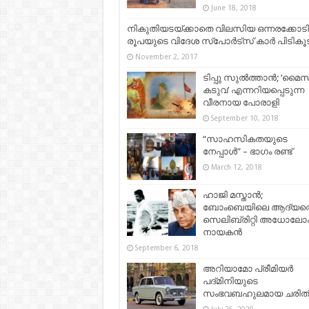
June 18, 2018
നികുതിയടയ്ക്കാതെ വിലസിയ ഒന്നരക്കോടി
രൂപയുടെ വിദേശ സ്‌പോര്‍ട്‌സ് കാര്‍ പിടികൂ
November 2, 2017
ടിപ്പു സുല്‍ത്താന്‍; ‘മൈ
കടുവ’ എന്നറിയപ്പെടുന്ന
വീരനായ പോരാളി
September 10, 2018
“സാഹസികതയുടെ
നേപ്പാൾ” – ഭാഗം രണ്ട്
March 12, 2018
ഹാജി മസ്താന്‍;
ബോംബെയിലെ ആദ്യത്
സെലിബ്രിറ്റി അധോലോ
നായകന്‍
September 6, 2018
അറിയാമോ പ്രീമിയർ
പദ്‌മിനിയുടെ
സംഭവബഹുലമായ ചരിത്