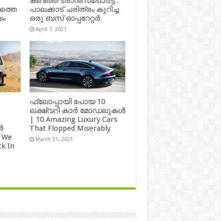
കണ്ടത്ത് ട്രാൻസ്‌പോർട്ട് :
ഷത്തെ
പാലക്കാട് ചരിത്രം കുറിച്ച
യം
ഒരു ബസ് ഓപ്പറേറ്റർ
April 7, 2021
ഫ്ലോപ്പായി പോയ 10
ലക്ഷ്വറി കാർ മോഡലുകൾ
| 10 Amazing Luxury Cars
ർ
That Flopped Miserably
 We
March 31, 2021
k In