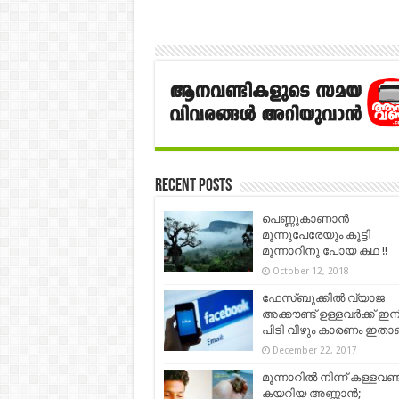
Recent Posts
പെണ്ണുകാണാൻ
മൂന്നുപേരേയും കൂട്ടി
മൂന്നാറിനു പോയ കഥ !!
October 12, 2018
ഫേസ്ബുക്കില്‍ വ്യാജ
അക്കൗണ്ട് ഉള്ളവര്‍ക്ക് ഇന
പിടി വീഴും കാരണം ഇതാ
December 22, 2017
മൂന്നാറിൽ നിന്ന് കള്ളവണ്
കയറിയ അണ്ണാൻ;