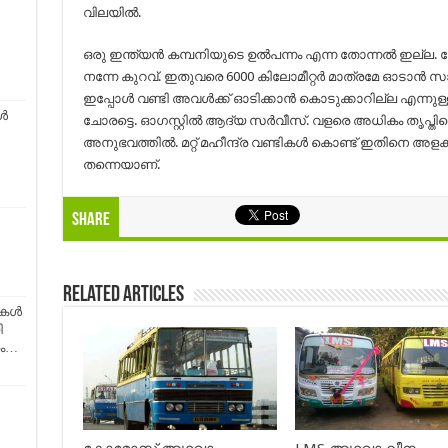
വിലയിൽ.
ഒരു ഇന്ത്യൻ കമ്പനിയുടെ ഉൽപന്നം എന്ന തോന്നൽ ഇല്ല.
നന്നേ കുറവ്‌. ഇതുവരെ 6000 കിലോമീറ്റർ മാത്രമേ ഓടാൻ സാധി
ഇപ്പോൾ വണ്ടി അവൾക്ക് ഓടിക്കാൻ കൊടുക്കാറില്ല എന്ന
ൾ
ചോരട്ടെ. ഓഗസ്റ്റിൽ ആദ്യ സർവീസ്. വളരെ അധികം തൃപ്തിപ്പ
അനുഭവത്തിൽ. മറ്റ് മഹീന്ദ്ര വണ്ടികൾ കൊണ്ട് ഇതിനെ അളക
തന്നെയാണ്.
Share
Related Articles
തകൾ
ി
രം…