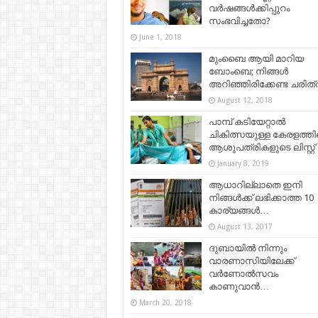
വർഷങ്ങൾക്കിപ്പുറം
സംഭവിച്ചതോ?
June 1, 2018
മുംബൈ ആയി മാറിയ
ബോംബെ; നിങ്ങൾ
അറിഞ്ഞിരിക്കേണ്ട ചരിത
August 12, 2018
പാമ്പ് കടിയേറ്റാൽ
ചികിത്സയുള്ള കേരളത്ത
ആശുപത്രികളുടെ ലിസ്റ്റ്
January 8, 2019
ആധാറില്ലാതെ ഇനി
നിങ്ങള്‍ക്ക് ലഭിക്കാത്ത 10
കാര്യങ്ങള്‍…
August 13, 2017
ദുബായില്‍ നിന്നും
വാരണാസിയിലേക്ക്
വര്‍ണോല്‍സവം
കാണുവാന്‍…
March 20, 2018