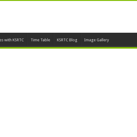
ies with KSRTC
Time Table
KSRTC Blog
Image Gallery