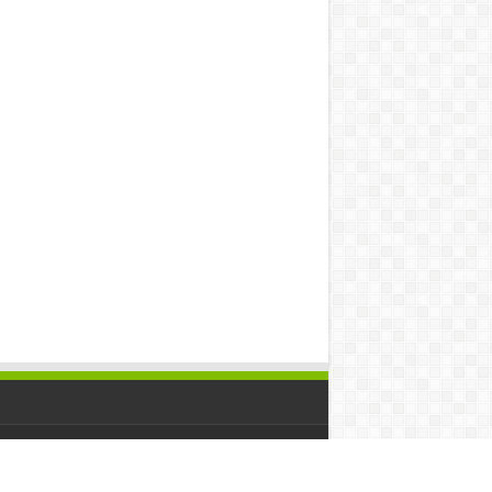
ered by
Team Aanavandi
| Designed by
Tielabs