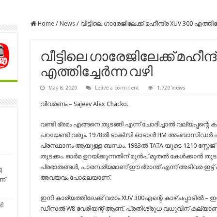
Home
/
News
/
വീട്ടിലെ ഗാരേജിലേക്ക് മഹീന്ദ്ര XUV 300 എത്തിച്
വീട്ടിലെ ഗാരേജിലേക്ക് മഹീന്ദ്ര
എത്തിച്ചേർന്ന വഴി
May 8, 2020
Leave a comment
1,720 Views
വിവരണം – ‎Sajeev Alex Chacko.
വണ്ടി ഭ്രമം എങ്ങനെ തുടങ്ങി എന്ന് ചോദിച്ചാൽ വല്യപ്പന്റെ കാ
പറയേണ്ടി വരും. 1978ൽ ടാക്സി ഓടാൻ HM അംബാസിഡർ എ
പ്രസ്ഥാനം ആയുള്ള ബന്ധം. 1983ൽ TATA യുടെ 1210 സ്റ്റേജ്
തുടക്കം. ഓർമ ഉറയ്ക്കുന്നതിന്‌ മുൻപ് മുതൽ കേൾക്കാൻ തുട
പ്രഭാതങ്ങൾ, പാരമ്പര്യമാണ് ഈ ഭ്രാന്ത് എന്ന് അടിവര ഇട്ട്
ി
അവയവം പോലെയാണ്.
ണ്
ഇനി കാര്യത്തിലേക്ക് വരാം XUV 300എന്റെ കാഴ്ചപ്പാടിൽ –
ടി
ഡീസൽ W8 വേരിയന്റ് ആണ്. പ്രതിശ്രുധ വധുവിന് കല്യാണ