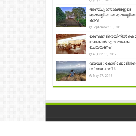
July 25, 2020
അഞ്ചു ഗ്രാമങ്ങളുടെ
മുത്തശ്ശിയായ മുത്തശ്ശിയ
കാവ്
September 10, 2018
ബൈക്ക് ട്രെയിനില്‍ കൊ
പോകാന്‍ എന്തൊക്കെ
ചെയ്യണം?
August 13, 2017
വയലട : കോഴിക്കോടിന്‍റ
സ്വന്തം ഗവി !!
May 27, 2016
© Copyright 2026, All Rights Reserved