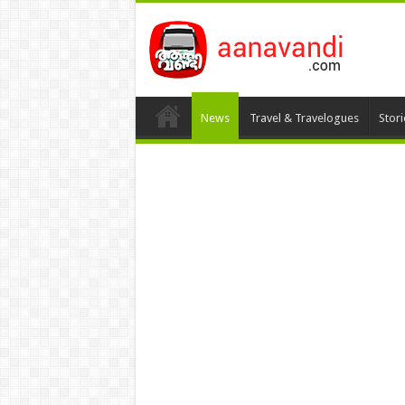
News
Travel & Travelogues
Stor