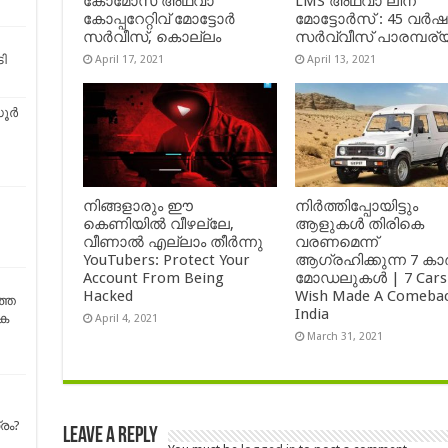
കോമോസ് അഥവാ
LMS അഥവാ ലീന
കോപ്പറേറ്റിവ് മോട്ടോര്‍
മോട്ടോർസ് : 45 വർ
സര്‍വീസ്, കൊല്ലം
സർവ്വീസ് പാരമ്പര്
ടി
April 17, 2021
April 13, 2021
സൂർ
നിങ്ങളാരും ഈ
നിർത്തിപ്പോയിട്ടും
കെണിയിൽ വീഴല്ലേ,
ആളുകൾ തിരികെ
വീണാൽ എല്ലാം തീർന്നു
വരണമെന്ന്
YouTubers: Protect Your
ആഗ്രഹിക്കുന്ന 7 കാ
Account From Being
മോഡലുകൾ | 7 Cars
Hacked
Wish Made A Comebac
തെ
India
ക
April 4, 2021
March 31, 2021
രം?
Leave a Reply