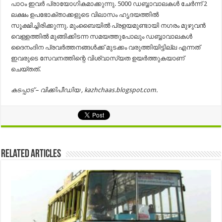
പാഠം ഇവർ പ്രായോഗികമാക്കുന്നു. 5000 ഡബ്ബാവാലകൾ ചേർന്ന് 2
ലക്ഷം ഉപഭോക്താക്കളുടെ വിലാസം ഹൃദയത്തിൽ
സൂക്ഷിച്ചിരിക്കുന്നു. മുംബൈയിൽ പ്രളയമുണ്ടായി നഗരം മുഴുവൻ
വെള്ളത്തിൽ മുങ്ങിക്കിടന്ന സമയത്തുപോലും ഡബ്ബാവാലകൾ
ദൈനംദിന പ്രവർത്തനങ്ങൾക്ക് മുടക്കം വരുത്തിയിട്ടില്ല എന്നത്
ഇവരുടെ സേവനത്തിന്റെ വിശ്വാസ്യത ഉയർത്തുകയാണ്
ചെയ്തത്.
കടപ്പാട് – വിക്കിപീഡിയ , kazhchaas.blogspot.com.
Related Articles