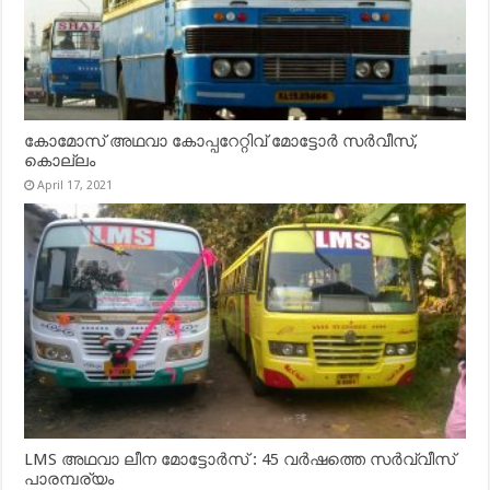
കോമോസ് അഥവാ കോപ്പറേറ്റിവ് മോട്ടോര്‍ സര്‍വീസ്,
കൊല്ലം
April 17, 2021
LMS അഥവാ ലീന മോട്ടോർസ് : 45 വർഷത്തെ സർവ്വീസ്
പാരമ്പര്യം