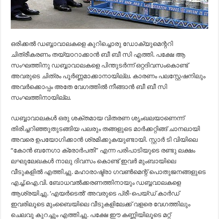
ഒരിക്കൽ ഡബ്ബാവാലകളെ കുറിച്ചൊരു ഡോക്യുമെന്ററി
ചിത്രീകരണം തയ്യാറാക്കാൻ ബീ ബീ സി എത്തി. പക്ഷേ ആ
സംഘത്തിനു ഡബ്ബാവാലകളെ പിന്തുടർന്ന് ഒറ്റദിവസംകൊണ്ട്
അവരുടെ ചിത്രം പൂർണ്ണമാക്കാനായില്ല. കാരണം പലസ്റ്റേഷനിലും
അവർക്കൊപ്പം അതേ വേഗത്തിൽ നീങ്ങാൻ ബീ ബീ സി
സംഘത്തിനായില്ല.
ഡബ്ബാവാലകൾ ഒരു ശക്തമായ വിതരണ ശൃംഖലയാണെന്ന്
തിരിച്ചറിഞ്ഞുതുടങ്ങിയ പലരും തങ്ങളുടെ മാർക്കറ്റിങ്ങ് ചാനലായി
അവരെ ഉപയോഗിക്കാൻ ശ്രമിക്കുകയുണ്ടായി. സ്റ്റാർ ടി വിയിലെ
“കോൻ ബനേഗാ ക്രോർപതി” എന്ന പരിപാടിയുടെ രണ്ടു ലക്ഷം
ലഘുലേഖകൾ നാലു ദിവസം കൊണ്ട് ഇവർ മുംബായിലെ
വീടുകളിൽ എത്തിച്ചു. മഹാരാഷ്ട്രാ ഗവൺമെന്റ് പൊതുജനങ്ങളുടെ
എച്ച്.ഐ.വി. ബോധവൽക്കരണത്തിനായും ഡബ്ബവാലകളെ
ആശ്രയിച്ചു. ‘എയർടെൽ’ അവരുടെ പ്രീ-പെയ്ഡ് കാർഡ്
ഇവരിലൂടെ മുംബൈയിലെ വീടുകളിലേക്ക് വളരെ വേഗത്തിലും
ചെലവു കുറച്ചും എത്തിച്ചു. പക്ഷേ ഈ കണ്ണിയിലൂടെ മറ്റ്