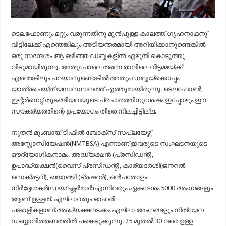
ടെലഫോണും മറ്റും വരുന്നതിനു മുൻപുള്ള കാലത്ത് ഗൃഹനാഥനു്
വീട്ടിലേക്ക് എന്തെങ്കിലും അടിയന്തരമായി അറിയിക്കാനുണ്ടെങ്കിൽ
ഒരു സന്ദേശം ആ ഒഴിഞ്ഞ ഡബ്ബകളിൽ എഴുതി കൊടുത്തു
വിടുമായിരുന്നു. അതുപോലെ തന്നെ രാവിലെ വീട്ടമ്മയ്ക്ക്
എന്തെങ്കിലും പറയാനുണ്ടെങ്കിൽ അതും ഡബ്ബയ്ക്കൊപ്പം
യാത്രചെയ്ത് യഥാസ്ഥാനത്ത് എത്തുമായിരുന്നു. ടെലഫോൺ,
ഇന്റർനെറ്റ് തുടങ്ങിയവയുടെ പ്രചാരത്തിനുശേഷം ഇപ്പോഴും ഈ
സൗകര്യത്തിന്റെ ഉപയോഗം തീരെ നിലച്ചിട്ടില്ല.
നൂതൻ മുംബായ് ടിഫിൽ ബോക്സ് സപ്ലയേഴ്സ്
അസ്സോസിയേഷൻ(NMTBSA) എന്നാണ് ഇവരുടെ സംഘടനയുടെ
ഔദ്യോഗികനാമം. അദ്ധ്യക്ഷൻ (പ്രസിഡന്റ്),
ഉപാദ്ധ്യക്ഷൻ(വൈസ് പ്രസിഡന്റ്), കാര്യദർശി(ജനറൽ
സെക്രട്ടറി), ഖജാഞ്ജി (ട്രഷറർ), ഒൻപതോളം
നിർദ്ദേശകർ(ഡയറക്റ്റർമാർ)എന്നിവരും ഏകദേശം 5000 അംഗങ്ങളും
ആണ് ഉള്ളത്. എല്ലാവരും ഓഹരി
പങ്കാളികളാണ്.അദ്ധ്യക്ഷനടക്കം എല്ലാ അംഗങ്ങളും നിത്യേന
ഡബ്ബാവിതരണത്തിൽ പങ്കെടുക്കുന്നു. 25 മുതൽ 30 വരെ ഉള്ള