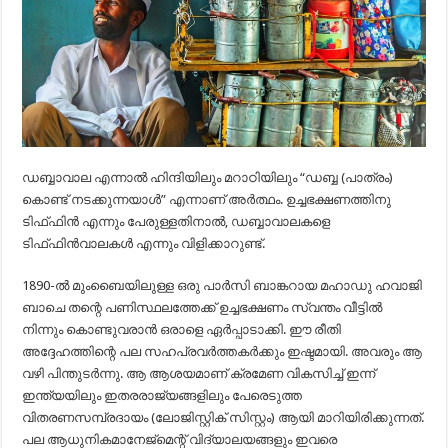
ഡബ്ബാവാല എന്നാൽ ഹിന്ദിയിലും മറാഠിയിലും “ഡബ്ബ (പാത്രം)
കൊണ്ട് നടക്കുന്നയാൾ” എന്നാണ് അർത്ഥം. ഉച്ചഭക്ഷണത്തിനു
ടിഫ്ഫിൻ എന്നും പേരുള്ളതിനാൽ, ഡബ്ബാവാലകളെ
ടിഫ്ഫിൻവാലകൾ എന്നും വിളിക്കാറുണ്ട്.
1890-ൽ മുംബൈയിലുള്ള ഒരു പാർസി ബാങ്കറായ മഹാഡു ഹവാജി
ബാചെ തന്റെ പണിസ്ഥലത്തേക്ക് ഉച്ചഭക്ഷണം സ്വന്തം വീട്ടിൽ
നിന്നും കൊണ്ടുവരാൻ ഒരാളെ ഏർപ്പാടാക്കി. ഈ രീതി
അദ്ദേഹത്തിന്റെ പല സഹപ്രവർത്തകർക്കും ഇഷ്ടമായി. അവരും ആ
വഴി പിന്തുടർന്നു. ആ ആശയമാണ് ക്രമേണ വികസിച്ച് ഇന്ന്
ഇന്ത്യയിലും ഇതരരാജ്യങ്ങളിലും പേരെടുത്ത
വിതരണസമ്പ്രദായം (ലോജിസ്റ്റിക് സിസ്റ്റം) ആയി മാറിയിരിക്കുന്നത്.
പല ആധുനികമാനേജ്‌മെന്റ് വിദ്യാലയങ്ങളും ഇവരെ