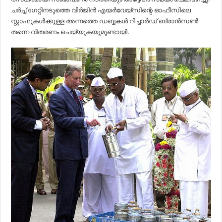
ചർച്ച് ഗേറ്റിനടുത്തെ വിർജിൻ എയർവേയ്സിന്റെ ഓഫീസിലെ
സ്റ്റാഫുകൾക്കുള്ള അന്നത്തെ ഡബ്ബകൾ റിച്ചാർഡ് ബ്രാൻ‌സൺ
തന്നെ വിതരണം ചെയ്യുകയുമുണ്ടായി.