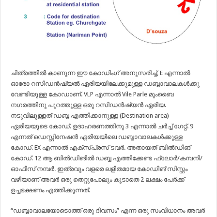
ചിത്രത്തിൽ കാണുന്ന ഈ കോഡിംഗ് അനുസരിച്ച്, E എന്നാൽ
ഓരോ റസിഡൻഷ്യൽ ഏരിയയിലേക്കുമുള്ള ഡബ്ബാവാലകൾക്കു
വേണ്ടിയുള്ള കോഡാണ്. VLP എന്നാൽ Vile Parle മുംബൈ
നഗരത്തിനു പുറത്തുള്ള ഒരു റസിഡൻഷ്യൻ ഏരിയ.
നടുവിലുള്ളത് ഡബ്ബ എത്തിക്കാനുള്ള (Destination area)
ഏരിയയുടെ കോഡ്. ഉദാഹരണത്തിനു 3 എന്നാൽ ചർച്ച് ഗേറ്റ്. 9
എന്നത് ഡെസ്റ്റിനേഷൻ ഏരിയയിലെ ഡബ്ബാവാലകൾക്കുള്ള
കോഡ്. EX എന്നാൽ എക്സ്പ്രസ് ടവർ. അതായത് ബിൽഡിങ്
കോഡ്. 12 ആ ബിൽഡിങിൽ ഡബ്ബ എത്തിക്കേണ്ട ഫ്ലോർ/കമ്പനി/
ഓഫീസ് നമ്പർ. ഇത്രവും വളരെ ലളിതമായ കോഡിങ് സിസ്റ്റം
വഴിയാണ് അവർ ഒരു തെറ്റുപോലും കൂടാതെ 2 ലക്ഷം പേർക്ക്
ഉച്ചഭക്ഷണം എത്തിക്കുന്നത്.
“ഡബ്ബാവാലയോടൊത്ത് ഒരു ദിവസം” എന്ന ഒരു സംവിധാനം അവർ