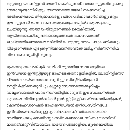
കൂട്ടങ്ങളായാണ് ഇവർ ജോലി ചെയ്യുന്നത്. ഓരോ കൂട്ടത്തിനും ഒരു
നേതാവുണ്ടായിരിക്കും. അന്നന്നത്തെ ജോലി സംബന്ധിച്ച
അടിയന്തരമായ തീരുമാനങ്ങളും പ്രശ്നപരിഹാരമാർഗ്ഗങ്ങളും മറ്റും
ഈ കൂട്ടങ്ങൾ തന്നെ കണ്ടെത്തുകയും നടപ്പിൽ വരുത്തുകയും
ചെയ്യുന്നു. അത്തരം തീരുമാനങ്ങൾ വൈകിയാൽ,
ആയിരക്കണക്കിനു ഭക്ഷണപ്പൊതികൾ തക്കസമയത്ത്
ലക്ഷ്യത്തിലെത്താതെ വഴിയിൽ പെട്ടെന്നു വരാം. പക്ഷേ ഒരിക്കലും
തീരുമാനങ്ങൾ എടുക്കുന്നില്ലെന്ന് അവർക്ക് ലഭിച്ച സിക്സ് സിഗ്മ
നിലവാരം സൂചിപ്പിക്കുന്നു.
മുംബൈ, ഖൊരക്പൂർ, ഡൽഹി തുടങ്ങിയ സ്ഥലങ്ങളിലെ
ഇൻഡ്യൻ ഇൻസ്റ്റിട്ട്യൂട്ട് ഓഫ് ടെക്കനോളജികളിൽ, ലോജിസ്റ്റിക്സ്
പ്ലാൻ ചെയ്യുന്നതിനെക്കുറിച്ചും ഡിസ്ട്രിബ്യൂഷൻ
നെറ്റ്വർക്കിനെക്കുറിച്ചും കുറ്റമറ്റ സേവനത്തെക്കുറിച്ചും
ഡബ്ബാവാലകൾ പഠനം സംഘടിപ്പിക്കാറുണ്ട്. ഈ സ്ഥാപനങ്ങൾ
കൂടാതെ, വിവിധ ഇൻഡ്യൻ ഇൻസ്റ്റിട്ട്യൂട്ട് ഓഫ് മാനേജ്‌മെന്റുകൾ,
കോൺഫെഡറേഷൻ ഓഫ് ഇൻഡ്യൻ ഇൻഡസ്ട്രീസ്(CII),
ഇൻഡ്യയിലേയ്ക്കുള്ള സ്റ്റാൻഫോർഡ് സർ‌വകലാശാലാ
ദൗത്യസംഘം, നെബ്രസ്കാ സർ‌വകലാശാല, സിംബയോസിസ്
മാനേജ്‌മെന്റ് വിദ്യാലയം, ഭാരത് പെട്രോളിയം, മുംബൈയിലേ