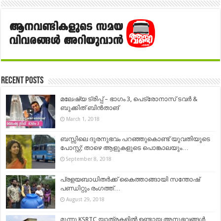
Recent Posts
മലേഷ്യ ട്രിപ്പ് – ഭാഗം 3, പെട്രോനാസ് ടവർ &
ബുക്കിത് ബിൻതാങ്
March 1, 2018
ബസ്സിലെ ദുരനുഭവം പറഞ്ഞുകൊണ്ട് യുവതിയുടെ
പോസ്റ്റ്; താഴെ ആളുകളുടെ പൊങ്കാലയും…
September 8, 2018
പ്രളയബാധിതര്‍ക്ക് കൈത്താങ്ങായി സന്തോഷ്‌
പണ്ഡിറ്റും രംഗത്ത്…
August 29, 2018
മൂന്നു KSRTC യാത്രകളില്‍ ഉണ്ടായ അനുഭവങ്ങള്‍