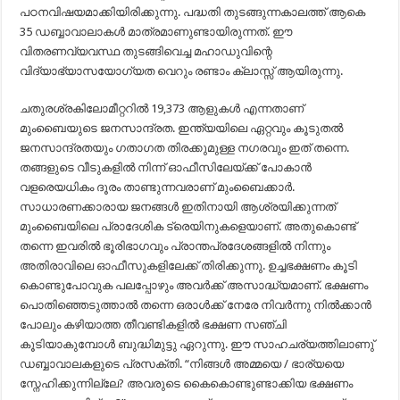
പഠനവിഷയമാക്കിയിരിക്കുന്നു. പദ്ധതി തുടങ്ങുന്നകാലത്ത് ആകെ
35 ഡബ്ബാവാലാകൾ മാത്രമാണുണ്ടായിരുന്നത്. ഈ
വിതരണവ്യവസ്ഥ തുടങ്ങിവെച്ച മഹാഡുവിന്റെ
വിദ്യാഭ്യാസയോഗ്യത വെറും രണ്ടാം ക്ലാസ്സ് ആയിരുന്നു.
ചതുരശ്രകിലോമീറ്ററിൽ 19,373 ആളുകൾ എന്നതാണ്
മുംബൈയുടെ ജനസാന്ദ്രത. ഇന്ത്യയിലെ ഏറ്റവും കൂടുതൽ
ജനസാന്ദ്രതയും ഗതാഗത തിരക്കുമുള്ള നഗരവും ഇത് തന്നെ.
തങ്ങളുടെ വീടുകളിൽ നിന്ന് ഓഫീസിലേയ്ക്ക് പോകാൻ
വളരെയധികം ദൂരം താണ്ടുന്നവരാണ് മുംബൈക്കാർ.
സാ‍ധാരണക്കാരായ ജനങ്ങൾ ഇതിനായി ആശ്രയിക്കുന്നത്
മുംബൈയിലെ പ്രാദേശിക‍ ട്രെയിനുകളെയാണ്. അതുകൊണ്ട്
തന്നെ ഇവരിൽ ഭൂരിഭാഗവും പ്രാന്തപ്രദേശങ്ങളിൽ നിന്നും
അതിരാവിലെ ഓഫീസുകളിലേക്ക് തിരിക്കുന്നു. ഉച്ചഭക്ഷണം കൂടി
കൊണ്ടുപോവുക പലപ്പോഴും അവർക്ക് അസാദ്ധ്യമാണ്‌. ഭക്ഷണം
പൊതിഞ്ഞെടുത്താൽ തന്നെ ഒരാൾക്ക് നേരേ നിവർന്നു നിൽക്കാൻ
പോലും കഴിയാത്ത തീവണ്ടികളിൽ ഭക്ഷണ സഞ്ചി
കൂടിയാകുമ്പോൾ ബുദ്ധിമുട്ടു ഏറുന്നു. ഈ സാഹചര്യത്തിലാണു്
ഡബ്ബാവാലകളുടെ പ്രസക്തി. “നിങ്ങൾ അമ്മയെ / ഭാര്യയെ
സ്നേഹിക്കുന്നില്ലേ? അവരുടെ കൈകൊണ്ടുണ്ടാക്കിയ ഭക്ഷണം