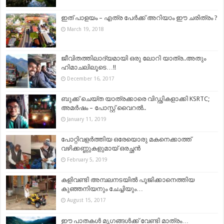
ഇത് പാളയം – എത്ര പേര്‍ക്ക് അറിയാം ഈ ചരിത്രം ?
March 19, 2018
ജീവിതത്തിലാദ്യമായി ഒരു ലോറി യാത്ര..അതും
ഹിമാചലിലൂടെ…!!
December 16, 2017
ബുക്ക് ചെയ്ത യാത്രക്കാരെ വിഡ്ഢികളാക്കി KSRTC;
അമർഷം – പോസ്റ്റ് വൈറൽ..
January 11, 2019
പോറ്റിവളർത്തിയ ഒരേയൊരു മകനെക്കാത്ത്
വഴിക്കണ്ണുകളുമായ് ഒരച്ഛൻ
February 5, 2019
കളിവണ്ടി അമ്പലനടയില്‍ പൂജിക്കാനെത്തിയ
കുഞ്ഞനിയനും ചേച്ചിയും…
August 15, 2017
ഈ പാതകള്‍ മൃഗങ്ങള്‍ക്ക് വേണ്ടി മാത്രം…