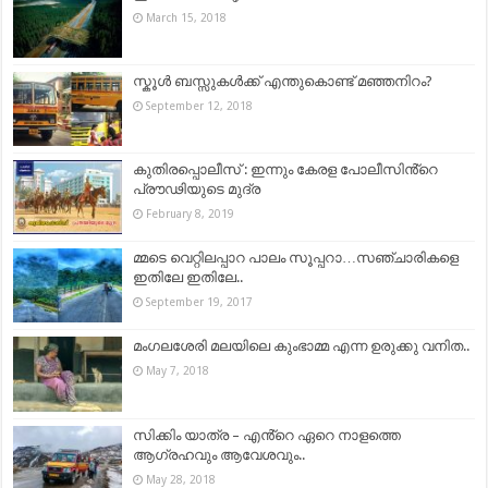
March 15, 2018
സ്കൂൾ ബസ്സുകൾക്ക് എന്തുകൊണ്ട് മഞ്ഞനിറം?
September 12, 2018
കുതിരപ്പൊലീസ് : ഇന്നും കേരള പോലീസിൻ്റെ
പ്രൗഢിയുടെ മുദ്ര
February 8, 2019
മ്മടെ വെറ്റിലപ്പാറ പാലം സൂപ്പറാ…സഞ്ചാരികളെ
ഇതിലേ ഇതിലേ..
September 19, 2017
മംഗലശേരി മലയിലെ കുംഭാമ്മ എന്ന ഉരുക്കു വനിത..
May 7, 2018
സിക്കിം യാത്ര – എൻ്റെ ഏറെ നാളത്തെ
ആഗ്രഹവും ആവേശവും..
May 28, 2018