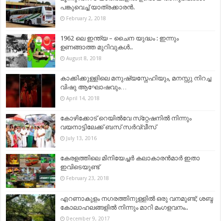
പങ്കുവെച്ച് യാത്രക്കാരന്‍.
February 2, 2018
1962 ലെ ഇന്ത്യ – ചൈന യുദ്ധം : ഇന്നും
ഉണങ്ങാത്ത മുറിവുകൾ..
August 8, 2018
കാക്കിക്കുള്ളിലെ മനുഷ്യസ്നേഹിയും, മനസ്സു നിറച്ച
വിഷു ആഘോഷവും…
April 14, 2018
കോഴിക്കോട് റെയിൽവേ സ്‌റ്റേഷനിൽ നിന്നും
വയനാട്ടിലേക്ക് ബസ് സര്‍വ്വീസ്
July 13, 2016
കേരളത്തിലെ മിനിയേച്ചർ കലാകാരൻമാർ ഇതാ
ഇവിടെയുണ്ട്
February 23, 2018
എറണാകുളം നഗരത്തിനുള്ളില്‍ ഒരു വനമുണ്ട്; ശബ്ദ
കോലാഹലങ്ങളിൽ നിന്നും മാറി മംഗളവനം..
December 9, 2017