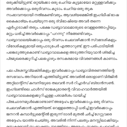
ഒരുക്കിയിട്ടുണ്ട്. ഒറ്റയ്ക്കോ ഒരു ചെറിയ കൂട്ടമായോ മറ്റുള്ളവർക്കും
അവർക്കൊപ്പം ഒരുദിവസം കൂടാം. ചെറിയ ഒരു തുക
സംഭാവനയായി നൽകേണ്ടിവരും. ആവശ്യമെങ്കിൽ ഇംഗ്ലീഷ് ഭാഷ
കൈകാര്യം ചെയ്യുന്ന ഒരു ദ്വിഭാഷിയെ അവർ തന്നെ
ഏർപ്പാടാക്കി തരും. പക്ഷേ ഡബ്ബാവാലമാരുടെ വെള്ളത്തൊപ്പിയും
മറ്റും ധരിച്ച് അവർക്കൊപ്പം “പറന്നു” നീങ്ങേണ്ടിവരും.
ഡബ്ബാവാലയ്ക്കൊപ്പം ഒരു ദിവസം ചെലവഴിക്കാൻ സ്വദേശികളും
വിദേശികളുമായി ഒരുപാടുപേർ എത്താറുണ്ട്. ഈ പരിപാടിയിൽ
പങ്കെടുത്തുകൊണ്ട് ഡബ്ബാവാലകളെ അടുത്തറിയുവാൻ ശ്രമിച്ച
പ്രമുഖരെക്കുറിച്ച് പലപ്പോഴും രസകരമായ വിവരണങ്ങൾ കാണാം.
പല പ്രശസ്തവ്യക്തികളും ഇവർക്കൊപ്പം ഡബ്ബാവിതരണത്തിന്റെ
രസവേഗം അറിയാൻ എത്തിയിട്ടുണ്ട്. അവരിൽ ഒരാളാണ് വിർജിൻ
അറ്റ്ലാന്റിസ് കമ്പനിയുടെ തലവൻ സർ റിച്ചാർഡ് ബ്രാൻ‌സൺ.
ഇംഗ്ലണ്ടിലെ ചാൾസ് രാജകുമാരന്റെ വിവാഹവാർത്തയിൽ
ഡബ്ബാവാലകളെക്കുറിച്ചുള്ള പരാമർശം വായിച്ച്
പ്രചോദനമുൾക്കൊണ്ടാണ് അദ്ദേഹം ഇവർക്കൊപ്പം ഒരു ദിവസം
ചെലവഴിക്കാൻ എത്തിയത്. വെള്ളത്തൊപ്പി ധരിച്ച് ഇവർക്കൊപ്പം
ജനറൻ കമ്പാർട്ടുമെന്റിൽ ഇരുന്ന് ദാദർ മുതൽ ചർച്ച് ഗേറ്റുവരെ
അദ്ദേഹം യാത്ര ചെയ്തു. അവരിൽ നിന്ന് പലതും മനസ്സിലാക്കിയും
രസകരമായി സംഭാഷണം നടത്തിയും അദ്ദേഹം സമയം ചെലവഴിച്ചു.