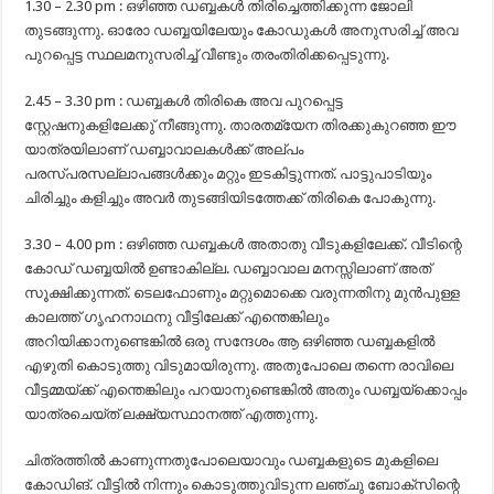
1.30 – 2.30 pm : ഒഴിഞ്ഞ ഡബ്ബകൾ തിരിച്ചെത്തിക്കുന്ന ജോലി
തുടങ്ങുന്നു. ഓരോ ഡബ്ബയിലേയും കോഡുകൾ അനുസരിച്ച് അവ
പുറപ്പെട്ട സ്ഥലമനുസരിച്ച് വീണ്ടും തരംതിരിക്കപ്പെടുന്നു.
2.45 – 3.30 pm : ഡബ്ബകൾ തിരികെ അവ പുറപ്പെട്ട
സ്റ്റേഷനുകളിലേക്കു് നീങ്ങുന്നു. താരതമ്യേന തിരക്കുകുറഞ്ഞ ഈ
യാത്രയിലാണ് ഡബ്ബാവാലകൾക്ക് അല്പം
പരസ്പരസല്ലാപങ്ങൾക്കും മറ്റും ഇടകിട്ടുന്നത്. പാട്ടുപാടിയും
ചിരിച്ചും കളിച്ചും അവർ തുടങ്ങിയിടത്തേക്ക് തിരികെ പോകുന്നു.
3.30 – 4.00 pm : ഒഴിഞ്ഞ ഡബ്ബകൾ അതാതു വീടുകളിലേക്ക്. വീടിന്റെ
കോഡ് ഡബ്ബയിൽ ഉണ്ടാകില്ല. ഡബ്ബാവാല മനസ്സിലാണ് അത്
സൂക്ഷിക്കുന്നത്. ടെലഫോണും മറ്റുമൊക്കെ വരുന്നതിനു മുൻപുള്ള
കാലത്ത് ഗൃഹനാഥനു വീട്ടിലേക്ക് എന്തെങ്കിലും
അറിയിക്കാനുണ്ടെങ്കിൽ ഒരു സന്ദേശം ആ ഒഴിഞ്ഞ ഡബ്ബകളിൽ
എഴുതി കൊടുത്തു വിടുമായിരുന്നു. അതുപോലെ തന്നെ രാവിലെ
വീട്ടമ്മയ്ക്ക് എന്തെങ്കിലും പറയാനുണ്ടെങ്കിൽ അതും ഡബ്ബയ്ക്കൊപ്പം
യാത്രചെയ്ത് ലക്ഷ്യസ്ഥാനത്ത് എത്തുന്നു.
ചിത്രത്തിൽ കാണുന്നതുപോലെയാവും ഡബ്ബകളുടെ മുകളിലെ
കോഡിങ്. വീട്ടിൽ നിന്നും കൊടുത്തുവിടുന്ന ലഞ്ചു ബോക്സിന്റെ