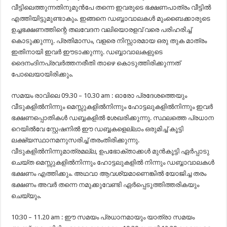
വീട്ടിലെത്തുന്നതിനുമുൻപേ തന്നെ ഇവരുടെ ഭക്ഷണപാത്രം വീട്ടിൽ
എത്തിയിട്ടുമുണ്ടാകും. ഇങ്ങനെ ഡബ്ബാവാലകൾ മുംബൈക്കാരുടെ
ഉച്ചഭക്ഷണത്തിന്റെ തലവേദന വലിയൊരളവ് വരെ പരിഹരിച്ച്
കൊടുക്കുന്നു. പ്രതിമാസം, വളരെ നിസ്സാരമായ ഒരു തുക മാത്രം
ഇതിനായി ഇവർ ഈടാക്കുന്നു. ഡബ്ബാവാലകളുടെ
ദൈനംദിനപ്രവർത്തനരീതി താഴെ കൊടുത്തിരിക്കുന്നത്
പോലെയായിരിക്കും.
സമയം രാവിലെ 09.30 – 10.30 am : ഓരോ പ്രദേശത്തെയും
വീടുകളിൽനിന്നും മെസ്സുകളിൽനിന്നും ഹോട്ടലുകളിൽനിന്നും ഇവർ
ഭക്ഷണപ്പൊതികൾ ഡബ്ബകളിൽ ശേഖരിക്കുന്നു. സ്ഥലത്തെ പ്രധാന
റെയിൽ‌വേ സ്റ്റേഷനിൽ ഈ ഡബ്ബകളെല്ലാം ഒരുമിച്ച് കൂട്ടി
ലക്ഷ്യസ്ഥാനമനുസരിച്ച് തരംതിരിക്കുന്നു.
വീടുകളിൽനിന്നുമാത്രമല്ല, ഉപഭോക്താക്കൾ മുൻ‌കൂട്ടി ഏർപ്പാടു
ചെയ്ത മെസ്സുകളിൽനിന്നും ഹോട്ടലുകളിൽ നിന്നും ഡബ്ബാവാലകൾ
ഭക്ഷണം എത്തിക്കും. അഥവാ ആവശ്യമാണെങ്കിൽ യോജിച്ച തരം
ഭക്ഷണം അവർ തന്നെ നമുക്കുവേണ്ടി ഏർപ്പെടുത്തിത്തരികയും
ചെയ്യും.
10:30 – 11.20 am : ഈ സമയം പ്രധാനമായും യാത്രാ സമയം