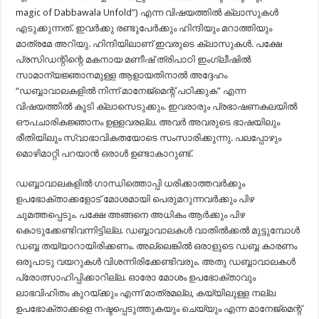
magic of Dabbawala Unfold”) എന്ന വിഷയത്തിൽ ക്ലാസുകൾ
എടുക്കുന്നത്. ഇവർക്കു രണ്ടുപേർക്കും ഹിന്ദിയും മറാത്തിയും
മാത്രമേ അറിയു. ഹിന്ദിയിലാണ്‌ ഇവരുടെ ക്ലാസുകൾ. പക്ഷേ
പ്രസിഡന്റിന്റെ മകനായ മണീഷ് ത്രിപാഠി ഇംഗ്ലീഷിൽ
സാമാന്യജ്ഞാനമുള്ള ആളായതിനാൽ അദ്ദേഹം
“ഡബ്ബാവാലകളിൽ നിന്ന് മാനേജ്‌മെന്റ് പഠിക്കുക” എന്ന
വിഷയത്തിൽ കൂടി ക്ലാസെടുക്കും. ഇവരാരും പ്രഭാഷണകലയിൽ
ഔപചാരികജ്ഞാനം ഉള്ളവരല്ല. അവർ അവരുടെ ഭാഷയിലും
രീതിയിലും സ്വാഭാവികതയോടെ സംസാരിക്കുന്നു. പലപ്പോഴും
മൊഴിമാറ്റി പറയാൻ ഒരാൾ ഉണ്ടാകാറുണ്ട്.
ഡബ്ബാവാലകളിൽ ഗാന്ധിത്തൊപ്പി ധരിക്കാത്തവർക്കും
ഉപഭോക്താക്കളോട് മോശമായി പെരുമറുന്നവർക്കും പിഴ
ചുമത്തപ്പെടും. പക്ഷേ അങ്ങനെ അധികം ആർക്കും പിഴ
കൊടുക്കേണ്ടിവന്നിട്ടില്ല. ഡബ്ബാവാലകൾ വാതിൽക്കൽ മുട്ടുമ്പോൾ
ഡബ്ബ തയ്യാറായിരിക്കണം. അല്ലെങ്കിൽ ഒരാളുടെ ഡബ്ബ കാരണം
ഒരുപാടു വയറുകൾ വിശന്നിരിക്കേണ്ടിവരും. അതു ഡബ്ബാവാലകൾ
പ്രോത്സാഹിപ്പിക്കാറില്ല. ഓരോ മോശം ഉപഭോക്താവും
ലാഭവിഹിതം കുറയ്ക്കും എന്ന് മാത്രമല്ല, കയ്യിലുള്ള നല്ല
ഉപഭോക്താക്കളെ നഷ്ടപ്പെടുത്തുകയും ചെയ്യും എന്ന മാനേജ്മെന്റ്