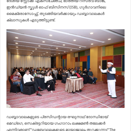
ദേശീയ സ്റ്റോക്ക് എക്സ്ചേഞ്ച്, ഭാരതീയ റിസർ‌വ് ബാങ്ക്,
ഇൻഡ്യൻ സ്കൂൾ ഓഫ് ബിസിനസ് (ISB), ഗുർ‌ഗാവനിലെ
മൈക്രോസോഫ്റ്റ്, തുടങ്ങിയവർക്കായും ഡബ്ബാവാലകൾ
ക്ലാസുകൾ എടുത്തിട്ടുണ്ട്.
ഡബ്ബാവാലകളുടെ പ്രസിഡന്റായ രഘുനാഥ് ദോന്ധിഭായ്
മെഡ്‌ഗെ, സെക്രട്ടറിയായ ഗംഗാറാം ലക്ഷമൺ തലേക്കർ
എന്നിവരാണ് “ഡബ്ബേവാലകളുടെ മായാജാലം തുറക്കുന്നു(“The