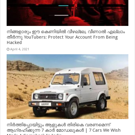
നിങ്ങളാരും ഈ കെണിയിൽ വീഴല്ലേ, വീണാൽ എല്ലാം
തീർന്നു YouTubers: Protect Your Account From Being
Hacked
April 4, 2021
നിർത്തിപ്പോയിട്ടും ആളുകൾ തിരികെ വരണമെന്ന്
ആഗ്രഹിക്കുന്ന 7 കാർ മോഡലുകൾ | 7 Cars We Wish