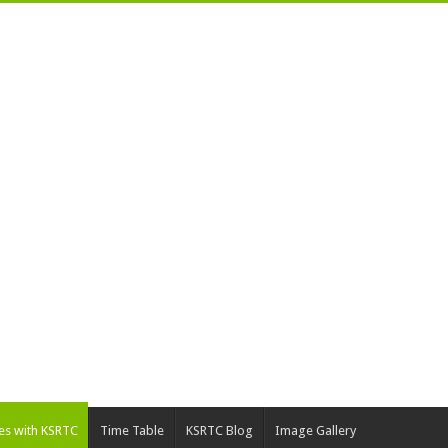
ies with KSRTC
Time Table
KSRTC Blog
Image Gallery