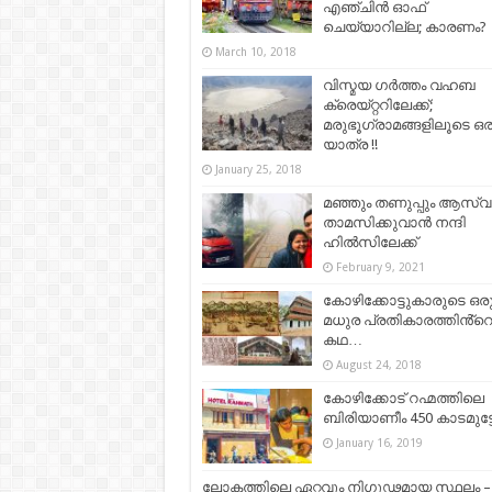
എഞ്ചിന്‍ ഓഫ്
ചെയ്യാറില്ല; കാരണം?
March 10, 2018
വിസ്മയ ഗര്‍ത്തം വഹബ
ക്രെയ്റ്ററിലേക്ക്;
മരുഭൂഗ്രാമങ്ങളിലൂടെ ഒര
യാത്ര !!
January 25, 2018
മഞ്ഞും തണുപ്പും ആസ്വദി
താമസിക്കുവാൻ നന്ദി
ഹിൽസിലേക്ക്
February 9, 2021
കോഴിക്കോട്ടുകാരുടെ ഒര
മധുര പ്രതികാരത്തിൻ്റ
കഥ…
August 24, 2018
കോഴിക്കോട് റഹ്മത്തിലെ
ബിരിയാണീം 450 കാടമുട്
January 16, 2019
ലോകത്തിലെ ഏറ്റവും നിഗൂഢമായ സ്ഥലം –