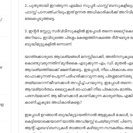
2. പുതുതായി ഇറങ്ങുന്ന എല്ലാ സൂപ്പർ ഫാസ്റ്റ് ബസുകളിലും 
ഫാസ്റ്റ് പാസഞ്ചറിലും.ഇത് ഉന്നത അധികാരികൾക്ക് അറിവി
രേഖപ്പെടുത്തട്ടെ.
്
3. ഇന്റർ സ്റ്റേറ്റു സർവ്വീസുകളിൽ ഇപ്പോൾ തന്നെ ലൈറ്റ് കെട
അറിയാം. ഇവിടുത്തെ പ്രശ്നം കേരളത്തിനകത്തെ ദീർഘദൂര യ
ബുദ്ധിമുട്ടുകളിൽ ഒന്നാണ്.
യാത്രക്കാരുടെ ആവശ്യങ്ങൾ മനസ്സിലാക്കി, അതിനനുകൂലമ
കൊണ്ടുവരുന്നതിന് മുൻകൈ എടുക്കുന്ന എം. ഡി. മുതൽ എ
ിഴ
ആവശ്യത്തിലേക്ക് ക്ഷണിക്കട്ടെ.. ഇപ്പോൾ, നീല പ്രകാശം
ഓഫാക്കുന്നത് പെട്ടന്ന് പരിഹരിക്കാവുന്ന ഒരു പ്രശ്നമാണ്
തയ്യാറെന്ന് ജീവനക്കാർ തറപ്പിച്ച് പറയുന്നു. ഇപ്പോൾ തന്ന
ആവശ്യാർത്ഥം ലൈറ്റുകൾ ഓഫാക്കി നീല പ്രകാശം മാത്രം 
പരസ്യമാണ്. ആ ജീവനക്കാർ കാണിക്കുന്ന കാരുണ്യം എങ്കിലു
കാണിച്ചുകൂടേ അധികാരികളെ.?
ളെ
ഇപ്പോൾ ഉറങ്ങാൻ ബുദ്ധിമുട്ടായതിനാൽ ആളുകൾ ഷോൾ, ടർക്
കെട്ടിയൊക്കെയാണ് യാത്ര അഡ്ജസ്റ്റ് ചെയ്യുന്നത്. പിന്നെ, 
ആന്റ് എബവ് ബസുകൾ താങ്ങാൻ കഴിയുന്ന സൗകര്യം അല്ല എന