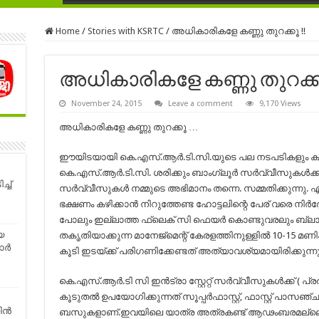
Home
/
Stories with KSRTC
/
അധികാരികളേ കണ്ണു തുറക്കൂ !!
അധികാരികളേ കണ്ണു തുറക്കൂ 
November 24, 2015
Leave a comment
9,170 Views
അധികാരികളേ കണ്ണു തുറക്കൂ …
ഈയിടയായി കെ.എസ്.ആർ.ടി.സി.യുടെ പല നടപടികളും കാ
കെ.എസ്.ആർ.ടി.സി. ശരിക്കും ബാംഗ്ലൂർ സർവ്വീസുകൾക്കാ
്ച്
സർവ്വീസുകൾ നമ്മുടെ അഭിമാനം തന്നെ. സമ്മതിക്കുന്നു. എന
ഭക്ഷണം കഴിക്കാൻ നിറുത്തേണ്ട ഹോട്ടലിന്റെ പേര് വരെ നിർദ്ദേ
പോലും ഇല്ലാത്ത ഫ്ലെക് സി ഫെയർ കൊണ്ടുവരലും ബ്ലാങ്കറ്
െ
തകൃതിയാക്കുന്ന മാനേജ്മെന്റ് കേരളത്തിനുള്ളിൽ 10-15 മണി
്‍
കൂടി ഇടയ്ക്ക് പരിഗണിക്കേണ്ടത് അത്യാവശ്യമായിരിക്കുന്നു
കെ.എസ്.ആർ.ടി സി ഇൻട്രാ സ്റ്റേറ്റ് സർവ്വീസുകൾക്ക് ( പ്രത
കൂടുതൽ ഉപയോഗിക്കുന്നത് സൂപ്പർഫാസ്റ്റ്, ഫാസ്റ്റ് പാസഞ്ചർ / 
ന്‍
ബസുകളാണ്.ഇവയിലെ യാത്ര അത്രകണ്ട് ആഢംബരമല്ലെങ്കി