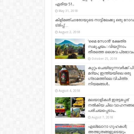
ഏരിയ 51..
May 31, 2018
കിളിമഞ്ചാരോയുടെ നാട്ടിലേക്കു ഒരു റോഡ
ട്രിപ്പ്…
August 2, 2018
‘മൈ സോന്‍’ ക്ഷേത്ര
സമുച്ചയം : വിയറ്റ്നാം
തീരത്തെ ശൈവ പ്രഭാവം
October 25, 2018
കുറ്റം ചെയ്യുന്നവർക്ക് പ
മദ്യം; ഇന്ത്യയിലെ ഒരു
ഗ്രാമത്തിലെ വിചിത്ര
നിയമങ്ങൾ..
August 4, 2018
മലയാളികൾ ഇരട്ടപ്പേര്
നൽകിയ ചില വാഹനങ്ങ
പരിചയപ്പെടാം..
August 7, 2018
എല്ലോറാ ഗുഹകൾ;
അത്ഭുതങ്ങളുടെയും