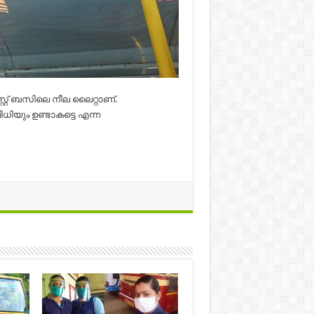
സ്റ്റ് ബസിലെ നീല ലൈറ്റാണ്.
ിയും ഉണ്ടാകട്ടെ എന്ന