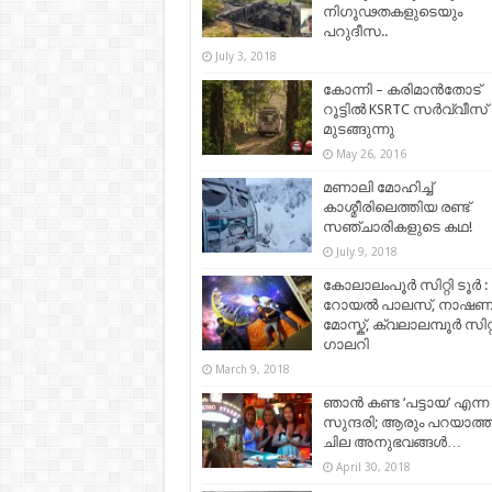
നിഗൂഢതകളുടെയും
പറുദീസ..
July 3, 2018
കോന്നി – കരിമാൻതോട്
റൂട്ടിൽ KSRTC സർവ്വീസ്
മുടങ്ങുന്നു
May 26, 2016
മണാലി മോഹിച്ച്
കാശ്മീരിലെത്തിയ രണ്ട്
സഞ്ചാരികളുടെ കഥ!
July 9, 2018
കോലാലംപൂര്‍ സിറ്റി ടൂർ :
റോയല്‍ പാലസ്, നാഷണല
മോസ്ക്, ക്വലാലമ്പൂര്‍ സിറ്റ
ഗാലറി
March 9, 2018
ഞാന്‍ കണ്ട ‘പട്ടായ’ എന്ന
സുന്ദരി; ആരും പറയാത്
ചില അനുഭവങ്ങള്‍…
April 30, 2018