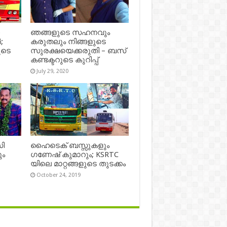
െ
ഞങ്ങളുടെ സഹനവും
;
കരുതലും നിങ്ങളുടെ
ുടെ
സുരക്ഷയെക്കരുതി – ബസ്
കണ്ടക്ടറുടെ കുറിപ്പ്
July 29, 2020
ി
ഹൈടെക് ബസ്സുകളും
ും
ഗണേഷ് കുമാറും; KSRTC
യിലെ മാറ്റങ്ങളുടെ തുടക്കം
October 24, 2019