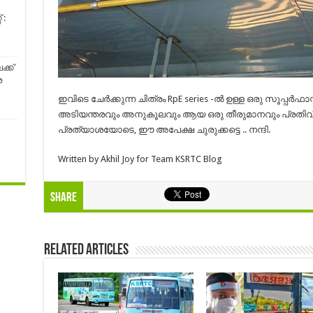
 :
ക്ക്
ര
ഇവിടെ ചേർക്കുന്ന ചിത്രം RpE series -ൽ ഉള്ള ഒരു സൂപ്പർഫാ
അടിയന്തരവും അനുകൂലവും ആയ ഒരു തീരുമാനവും പ്രതിവിധ
പ്രത്യാശയോടെ, ഈ അപേക്ഷ ചുരുക്കട്ടെ .. നന്ദി.
Written by Akhil Joy for Team KSRTC Blog
Share
Related Articles