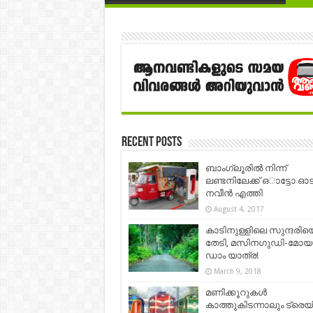
Recent Posts
ബാംഗ്ലൂരില്‍ നിന്ന്
ലണ്ടനിലേക്ക് ഒാട്ടോ ഓടിച
നവീന്‍ എത്തി
August 4, 2017
കാടിനുള്ളിലെ സുന്ദരിയ
തേടി, മസിനഗുഡി-മോയാര
ഡാം യാത്ര!
March 9, 2018
മണിക്കൂറുകള്‍
കാത്തുകിടന്നാലും ട്രെയി