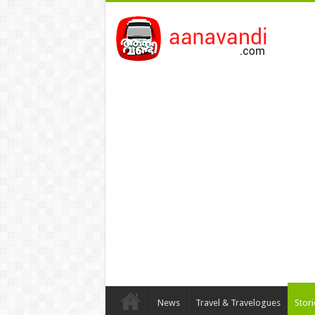
News
Travel & Travelogues
Stor