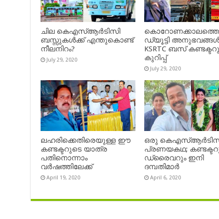
ചില കെഎസ്ആർടിസി
കൊറോണക്കാലത്ത
ബസ്സുകൾക്ക് എന്തുകൊണ്ട്
ഡ്യൂട്ടി അനുഭവങ്ങൾ
നീലനിറം?
KSRTC ബസ് കണ്ടക്ടറ
കുറിപ്പ്
July 29, 2020
July 29, 2020
ലഹരിക്കെതിരെയുള്ള ഈ
ഒരു കെഎസ്ആർടിസ
കണ്ടക്ടറുടെ യാത്ര
പ്രണയകഥ; കണ്ടക്ടറ
പതിനൊന്നാം
ഡ്രൈവറും ഇനി
വർഷത്തിലേക്ക്
ദമ്പതിമാർ
April 19, 2020
April 6, 2020