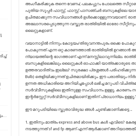
അംഗീകരിക്കുക തന്നെ വേണം( പലകപ്പുറം പോലത്തെ സീറ്റാണ് 
പുതിയ സൂപ്പർ ഫാസ്റ്റ്, ഫാസ്റ്റ് പാസഞ്ചർ ബസുകളിലെ യാത
ഉചിതമാക്കുന്ന സംവിധാനങ്ങൾ ഉൾക്കൊള്ളുന്നവയാണ്. രാത
അലോസരപ്പെടുത്തുന്ന വസ്തുത രാത്രിയിൽ ഓരോ സീറ്റിനും മു
ലൈറ്റുകളാണ്.
ു
വയാനാട്ടിൽ നിന്നും കോട്ടയം/തിരുവനന്തപുരം ഒക്കെ പോകു
പോകുന്നത് എന്ന ഒറ്റ കാരണത്താൽ രാത്രിയിൽ ഉറങ്ങാൻ അർഹ
ച്ച്
ന്യായത്തിന്റെ ഭാഗത്താണ് എന്ന് മനസ്സിലാവുന്നില്ല. രാത്രിയി
ബസുകളിലെങ്കിലും ലൈറ്റുകൾ ഓഫാക്കി യാത്രക്കാരുടെ ത
ഉത്തരവാദിത്വം ഇല്ലേ? സുരക്ഷാ പ്രശ്നങ്ങൾ പരിഹരിക്കുന്
Bulb) തെളിയിക്കുന്നത് ഉചിതമായിരിക്കും. ഈ പരാതിയും നി
ു
ഉന്നത അധികാരിയെ അറിയിച്ചപ്പോൾ ലഭിച്ച മറുപടി വിചിത്രമാ
െ
സർവ്വീസുകളിലെ ഇതിനുള്ള സംവിധാനം ഉള്ളൂ. കാരണം സൂപ്പ
ഇന്റർസ്റ്റേറ്റ് സർവ്വീസുകളിലാണ് ഇതിന് പ്രാധാന്യം ഉള്ളൂ.”
ഈ മറുപടിയിലെ സ്തുതാവിരുദ്ധ ങ്ങൾ ചൂണ്ടിക്കാണിക്കട്ടെ ..
ടേം…
1. ഇതിനും മാത്രം express and above bus കൾ എവിടെ? കേ
നടത്തുന്നത് sf and fp ആണ് എന്ന് ആർക്കാണ് അറിയാത്തത്