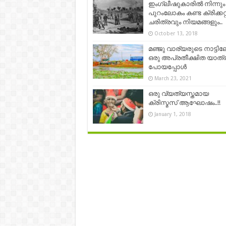
ഇംഗ്ലീഷുകാരിൽ നിന്നും
പുറംലോകം കണ്ട ക്രിക്കറ്റ്
ചരിത്രവും നിയമങ്ങളും..
October 13, 2018
മഞ്ജു വാര്യരുടെ നാട്ടിലേ
ഒരു അപ്രതീക്ഷിത യാത്
പോയപ്പോൾ
March 23, 2021
ഒരു വ്യത്യസ്തമായ
ക്രിസ്മസ് ആഘോഷം..!!
January 1, 2018