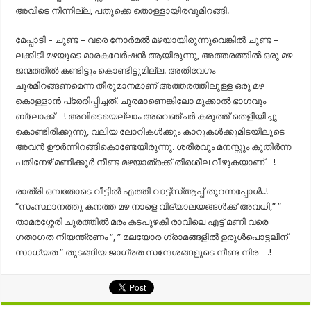
അവിടെ നിന്നില്ല, പതുക്കെ തൊള്ളായിരവുമിറങ്ങി.
മേപ്പാടി – ചുണ്ട – വരെ നോർമൽ മഴയായിരുന്നുവെങ്കിൽ ചുണ്ട –
ലക്കിടി മഴയുടെ മാരകവേർഷൻ ആയിരുന്നു, അത്തരത്തിൽ ഒരു മഴ
ജന്മത്തിൽ കണ്ടിട്ടും കൊണ്ടിട്ടുമില്ല. അതിവേഗം
ചുരമിറങ്ങണമെന്ന തീരുമാനമാണ് അത്തരത്തിലുള്ള ഒരു മഴ
കൊള്ളാൻ പ്രേരിപ്പിച്ചത്. ചുരമാണെങ്കിലോ മുക്കാൽ ഭാഗവും
ബ്ലോക്ക്…! അവിടെയെല്ലാം അവെഞ്ചർ കരുത്ത് തെളിയിച്ചു
കൊണ്ടിരിക്കുന്നു, വലിയ ലോറികൾക്കും കാറുകൾക്കുമിടയിലൂടെ
അവൻ ഊർന്നിറങ്ങികൊണ്ടേയിരുന്നു. ശരീരവും മനസ്സും കുതിർന്ന
പതിനേഴ്‌ മണിക്കൂർ നീണ്ട മഴയാത്രക്ക് തിരശീല വീഴുകയാണ്…!
രാത്രി ഒമ്പതോടെ വീട്ടിൽ എത്തി വാട്ട്സ്ആപ്പ് തുറന്നപ്പോൾ..!
“സംസ്ഥാനത്തു കനത്ത മഴ നാളെ വിദ്യാലയങ്ങൾക്ക് അവധി,” ”
താമരശ്ശേരി ചുരത്തിൽ മരം കടപുഴകി രാവിലെ എട്ട് മണി വരെ
ഗതാഗത നിയന്ത്രണം “, ” മലയോര ഗ്രാമങ്ങളിൽ ഉരുൾപൊട്ടലിന്
സാധ്യത ” തുടങ്ങിയ ജാഗ്രത സന്ദേശങ്ങളുടെ നീണ്ട നിര….!