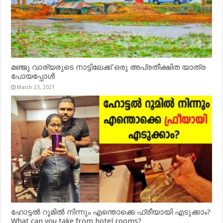
മഞ്ജു വാര്യരുടെ നാട്ടിലേക്ക് ഒരു അപ്രതീക്ഷിത യാത്ര
പോയപ്പോൾ
March 23, 2021
ഹോട്ടൽ റൂമിൽ നിന്നും എന്തൊക്കെ ഫ്രീയായി എടുക്കാം?
What can you take from hotel rooms?