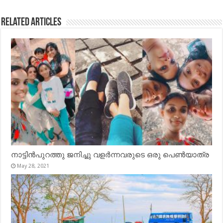
Related Articles
നാട്ടിൻപുറത്തു ജനിച്ചു വളർന്നവരുടെ ഒരു പെൺയാത്ര
May 28, 2021