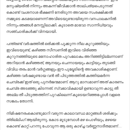
മനുഷ്യരിൽ നിന്നും അകന്ന് ജീവിക്കാൻ താല്പര്യപെടുന്നത്
കൊണ്ട് വംശനാശ ഭീക്ഷണി നേരിടുന്ന അവയെ സംരക്ഷിക്കൽ
നമ്മുടെ കടമയാണെന്ന് അവിടെയുണ്ടായിരുന്ന വനപാലകനിൽ
നിന്നും ഞങ്ങൾ മനസ്സിലാക്കി. കൂടാതെ മാവോ സാന്നിധ്യവും
സഞ്ചാരികൾക്ക് വിനയായി.
പന്ത്രണ്ട് വർഷത്തിൽ ഒരിക്കൽ പൂക്കുന്ന നീല കുറുഞ്ഞിയും
ഇവിടെയുണ്ട്, കഴിഞ്ഞ സീസണിൽ ഇവിടെ വിരിഞ്ഞ
കുറുനഞ്ഞിയുടെ മനോഹാരിത പുറംലോകം അറിഞ്ഞിട്ടില്ലന്നാണ്
അറിയാൻ കഴിഞ്ഞത്, ആനയും ചെന്നായയും കാട്ടിയും തുടങ്ങി
വിവിധ തരം മാൻ വർഗ്ഗങ്ങളും ഈ പുല്മേടിന്റെ അവകാശികളാണ്.
കഴിഞ്ഞ വർഷമുണ്ടായ വൻ തീ പിടുത്തത്തിൽ കത്തിയമർന്ന
ചെമ്പ്രക്ക് ഇത് ഒരു പുനർജന്മമാണ്. ആറു മാസമാണ് അത് കാരണം
ചെമ്പ്ര അടഞ്ഞു കിടന്നത്. സ്വഭാവികമായി ഉണ്ടാവുന്ന കാട്ടു തീ
അല്ല തീ പിടുത്തത്തിന് പുറകിലെന്ന് കൂടെയറിഞ്ഞപ്പോൾ വളരെ
സങ്കടം തോന്നി.
നിമിഷനേരംകൊണ്ടുമാറി വരുന്ന കാലാവസ്ഥ മാറ്റങ്ങൾ ശരിക്കും
ത്രില്ലിംഗ് ആയിരുന്നു. കോട മൂടുമ്പോൾ മഴ പൊഴിയും, മഴയെ
കൊണ്ട് കാറ്റ് പറന്നു പോവുന്ന ആ ഒരു കാഴ്ച്ച വർണ്ണനാദീതമാണ്…