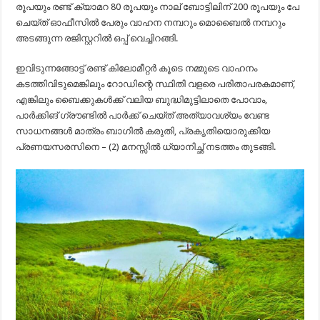
രൂപയും രണ്ട് ക്യാമറ 80 രൂപയും നാല് ബോട്ടിലിന് 200 രൂപയും പേ
ചെയ്ത് ഓഫീസിൽ പേരും വാഹന നമ്പറും മൊബൈൽ നമ്പറും
അടങ്ങുന്ന രജിസ്റ്ററിൽ ഒപ്പ് വെച്ചിറങ്ങി.
ഇവിടുന്നങ്ങോട്ട് രണ്ട് കിലോമീറ്റർ കൂടെ നമ്മുടെ വാഹനം
കടത്തിവിടുമെങ്കിലും റോഡിന്റെ സ്ഥിതി വളരെ പരിതാപരകമാണ്,
എങ്കിലും ബൈക്കുകൾക്ക് വലിയ ബുദ്ധിമുട്ടിലാതെ പോവാം,
പാർക്കിങ് ഗ്രൗണ്ടിൽ പാർക്ക് ചെയ്ത് അത്യാവശ്യം വേണ്ട
സാധനങ്ങൾ മാത്രം ബാഗിൽ കരുതി, പ്രകൃതിയൊരുക്കിയ
പ്രണയസരസിനെ – (2) മനസ്സിൽ ധ്യാനിച്ഛ് നടത്തം തുടങ്ങി.