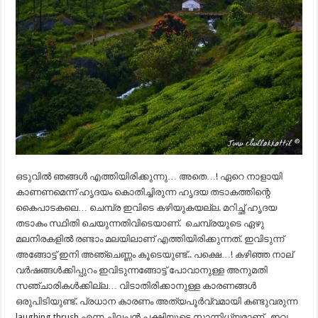
ഒടുവിൽ ഞങ്ങൾ എത്തിയിരിക്കുന്നു… അതെ…! ഏറെ നാളായി
കാണണമെന്ന് ഹൃദയം കൊതിച്ചിരുന്ന ഹൃദയ തടാകത്തിന്റെ
കൈപാടകലെ… ചെമ്പ്ര ഇവിടെ കഴിയുകയല്ല. മറിച്ഛ് ഹൃദയ
തടാകം സ്ഥിതി ചെയുന്നതിവിടെയാണ്. ചെമ്പ്രയുടെ ഏഴു
മലനിരകളിൽ രണ്ടാം മലയിലാണ് എത്തിയിരിക്കുന്നത്. ഇവിടുന്ന്
അങ്ങോട്ട് ഇനി അഞ്ചെണ്ണം കൂടെയുണ്ട്.. പക്ഷെ…! കഴിഞ്ഞ നാല്
വർഷങ്ങൾക്കിപ്പുറം ഇവിടുന്നങ്ങോട്ട് പോവാനുള്ള അനുമതി
സഞ്ചാരികൾക്കില്ല… വിടാതിരിക്കാനുള്ള കാരണങ്ങൾ
ഒരുപിടിയുണ്ട്. പ്രധാന കാരണം അത്യപൂർവ്വമായി കണ്ടുവരുന്ന
laughing thrush എന്ന ചിലപ്പൻ പക്ഷിയുടെ സാന്നിധ്യമാണ്. ഇവ