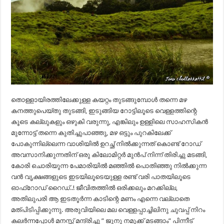
തൊള്ളായിരത്തിലേക്കുള്ള കയറ്റം തുടങ്ങുമ്പോൾ തന്നെ മഴ
കനത്തുപെയ്തു തുടങ്ങി, ഇടുങ്ങിയ റോട്ടിലൂടെ വെള്ളത്തിന്റെ
കൂടെ കല്ലുകളും ഒഴുകി വരുന്നു, എങ്കിലും ഉള്ളിലെ സാഹസികൻ
മുന്നോട്ട് തന്നെ കുതിച്ചുപാഞ്ഞു, മഴ ഒട്ടും പുറകിലേക്ക്
പോകുന്നില്ലെന്ന വാശിയിൽ ഉറച്ഛ് നിൽക്കുന്നത് കൊണ്ട് റോഡ്
അവസാനിക്കുന്നതിന് ഒരു കിലോമിറ്റർ മുൻപ് നിന്ന് തിരിച്ചു മടങ്ങി,
കോരി ചൊരിയുന്ന പേമാരിയിൽ മഞ്ഞിൽ പൊതിഞ്ഞു നിൽക്കുന്ന
വൻ വൃക്ഷങ്ങളുടെ ഇടയിലൂടെയുള്ള രണ്ട് വരി പാതയിലൂടെ
ഓഫ്‌റോഡ് റൈഡ്..! ജീവിതത്തിൽ ഒരിക്കലും മറക്കില്ല,
അതിലുപരി ആ ഇടതൂർന്ന കാടിന്റെ മണം എന്നെ വല്ലാതെ
മത്പിടിപ്പിക്കുന്നു. അരുവിയിലെ മല വെള്ളപ്പാച്ചിലിനു ചുവപ്പ് നിറം
കലർന്നപ്പോൾ മനസ്സ് മന്ദ്രിച്ചു ” ജുനു നമുക്ക് മടങ്ങാം” പിന്നീട്