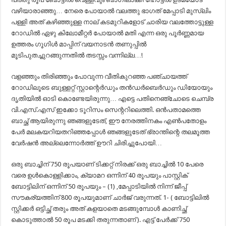
വഴിയാരാഞ്ഞു… നേരെ പോയാൽ വലത്തു ഭാഗത് മേപ്പാടി മുസ്ലിം
പള്ളി അത് കഴിഞ്ഞുള്ള നാല് കടമുറികളോട് ചാരിയ വലത്തോട്ടുള്ള
റോഡിൽ ഏഴു കിലോമീറ്റർ പോയാൽ മതി എന്ന ഒരു പൂർണ്ണമായ
ഉത്തരം ഗൂഗിൾ മാപ്പിന് വയനാടൻ തണുപ്പിൽ
മൂടിപുതച്ചുറങ്ങുന്നതിൽ തടസ്സം വന്നില്ല…!
വളഞ്ഞും തിരിഞ്ഞും പോവുന്ന വീതികുറഞ്ഞ പഞ്ചായത്ത്
റോഡിലൂടെ ബുള്ളറ്റ് സ്റ്റാന്റെർഡും തൻഡർബെർഡും ഡിയോയും
ദൃതിയിൽ ഓടി കൊണ്ടേയിരുന്നു… എട്ടെ പതിനെഞ്ചോടെ ചെമ്പ്ര
വി.എസ്.എസ് ഇക്കോ ടൂറിസം സെന്ററിലെത്തി. ഒൻപതാമത്തെ
ബാച്ഛ് ആയിരുന്നു ഞങ്ങളുടേത്, ഈ നേരത്തിനകം എൺപതോളം
പേർ മലകയറിയതറിഞ്ഞപ്പോൾ ഞങ്ങളുടേത് ഭ്രാന്തിന്റെ തലമൂത്ത
വേർഷൻ അല്ലെന്നോർത്ത് ഊറി ചിരിച്ചുപോയി…
ഒരു ബാച്ചിന് 750 രൂപയാണ് ടിക്കറ്റ് നിരക്ക് ഒരു ബാച്ചിൽ 10 പേരെ
വരെ ഉൾകൊള്ളിക്കാം, ക്യാമറ ഒന്നിന് 40 രൂപയും പാസ്റ്റിക്
ബോട്ടിലിന് ഒന്നിന് 50 രൂപയും – (1) ,മേപ്പാടിയിൽ നിന്ന് ജീപ്പ്
സൗകര്യത്തിന് 800 രൂപയുമാണ് ചാർജ് വരുന്നത്. 1- ( ബോട്ടിലിൽ
സ്റ്റിക്കർ ഒട്ടിച്ഛ് തരും അത് കളയാതെ മടങ്ങുമ്പോൾ കാണിച്ഛ്
കൊടുത്താൽ 50 രൂപ മടക്കി തരുന്നതാണ് ). എട്ട് പേർക്ക് 750