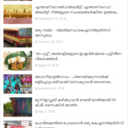
എന്താണ് ഓറഞ്ച് അലർട്ട്? എന്താണ് റെഡ്
അലർട്ട്? നിങ്ങളുടെ സംശയങ്ങൾക്കിതാ ഉത്തരം..
September 10, 2018
ഒരു നല്ല – വ്യത്യസ്ഥ കെഎസ്ആർടിസി
അനുഭവം
October 19, 2015
“ദേ പുട്ട്”; മലയാളികളുടെ ഇഷ്ടവിഭവമായ പുട്ടിൻ്റെ
വിശേഷങ്ങൾ…
August 8, 2018
ഭഗോറിയ ഉൽസവം – പ്രണയിക്കുന്നവർക്ക്
ഒളിച്ചോട്ടം ഒഴിവാക്കി ഒന്നാകുവാൻ ഒരവസരം…
September 6, 2018
മൂന്ന് ഇഡ്ഡലി കഴിക്കുവാന്‍ വേണ്ടി മാത്രമായി 30
കി.മീ. സൈക്കിള്‍ യാത്ര..
May 3, 2018
ലഹരിക്കെതിരെ പോരാടാന്‍ ഒരു കെഎസ്ആര്‍ടിസി