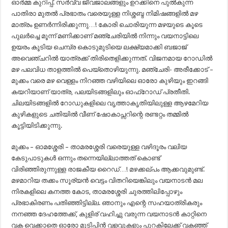
ഓർമ്മ കുറിപ്പ്. സർവ്വ ജീവജാലങ്ങളും ഉറക്കിനെ പുൽകുന്ന
പാതിരാ മുതൽ പ്രഭാതം വരെയുള്ള നിശ്ശബ്ദ നിമിഷങ്ങളിൽ മഴ
മാത്രം ഉണർന്നിരിക്കുന്നു…! കോരി ചൊരിയുന്ന മഴയുടെ കൂടെ
പുലർച്ചെ മൂന്ന് മണിക്കാണ് മഞ്ചേരിയിൽ നിന്നും വയനാട്ടിലെ
ഉയരം കൂടിയ ചെമ്പ്ര കൊടുമുടിയെ ലക്ഷ്യമാക്കി ബജാജ്
അവെഞ്ചറിൽ യാത്രക്ക് തിരിതെളിക്കുന്നത്. വിജനമായ റോഡിൽ
മഴ പലവിധ താളത്തിൽ പെയ്തൊഴിയുന്നു. മഞ്ചേരി- അരീക്കോട് –
മുക്കം വരെ മഴ വെള്ളം നിറഞ്ഞ വഴിയിലെ ഓരോ കുഴിയും ഇറങ്ങി
കയറിയാണ് യാത്ര, പലയിടങ്ങളിലും ഓഫ്റോഡ് പ്രതീതി.
ചിലയിടങ്ങളിൽ റോഡുകളിലെ വൃത്താകൃതിയിലുള്ള ആഴമേറിയ
കുഴികളുടെ ചതിയിൽ വീണ് ഷോകാപ്സറിന്റെ രണ്ടറ്റം തമ്മിൽ
കൂട്ടിയിടിക്കുന്നു.
മുക്കം – ഓമശ്ശേരി – താമരശ്ശേരി വരെയുള്ള വഴിദൂരം വലിയ
കേടുപാടുകൾ ഒന്നും തന്നെയില്ലാത്തത് കൊണ്ട്
വിരിഞ്ഞിരുന്നുള്ള രാജകീയ റൈഡ്…! മഴക്കല്പം ആക്കവുമുണ്ട്.
മഴമാറിയ തക്കം സൂര്യൻ വെട്ടം വിതറിയെങ്കിലും വയനാടൻ മല
നിരകളിലെ കനത്ത കോട, താമരശ്ശേരി ചുരത്തിലിപ്പോഴും
പ്രഭാകിരണം പതിഞ്ഞിട്ടില്ല. ഞാനും എന്റെ സഹയാത്രികരും
നനഞ്ഞ ദേഹത്തേക്ക്, കുളിര് വഹിച്ചു വരുന്ന വയനാടൻ കാറ്റിനെ
വക വെക്കാതെ ഓരോ മുടിപിൻ വളവുകളും പുറകിലേക്ക് വകഞ്ഞ്