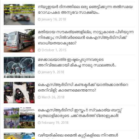
ന്യൂഇയര്‍ ദിനത്തിലെ ഒരു ഞെട്ടിക്കുന്ന തല്‍സമയ
റോഡപകട അനുഭവ സാക്ഷ്യം..
January 16, 2018
മതിയായ സൗകര്യങ്ങളില്ല, നാട്ടുകാരെ പിഴിയുന്ന
നിരക്കും; സില്‍വര്‍ലൈന്‍ കെഎസ്ആര്‍ടിസിക്ക്
ബാധ്യതയാകുമോ?
October 1, 2015
മഴക്കാലയാത്ര ഇഷ്ടപ്പെടുന്നവരുടെ
അറിവിലേക്കായി മികച്ച നാലു സ്ഥലങ്ങൾ..
January 9, 2018
കെഎസ്ആര്‍ടിസി കണ്ടക്ടര്‍ക്ക് യാത്രക്കാരന്‍റെ
തെറിവിളി; കാരണമെന്തെന്നോ?
March 26, 2018
കെഎസ്ആർടിസി ഇസ്തം !! സ്വകാര്യ ബസ്സ്
മുതലാളിമാരുടെ ചങ്ക് തകർത്ത് ട്രോളുകൾ!
February 19, 2018
വഴിയരികിലെ മൈല്‍ കുറ്റികളിലെ നിറങ്ങള്‍