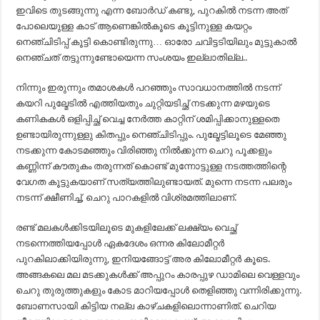
ഇവിടെ തുടങ്ങുന്നു എന്ന ബോർഡ് കണ്ടു, പുറകിൽ നടന്ന അത്
പോലെയുള്ള കാട് ആണെങ്കിൽകൂടെ കൂട്ടിനുള്ള കയറ്റം
നെഞ്ചിടിപ്പ് കൂട്ടി കൊണ്ടിരുന്നു… ഓരോ ചവിട്ടടിയിലും മുട്ടുകാൽ
നെഞ്ചത് തട്ടുന്നുണ്ടോയെന്ന സംശയം ഇല്ലാതില്ല..
നിന്നും ഇരുന്നും തമാശകൾ പറഞ്ഞും സാവധാനത്തിൽ നടന്ന്
കയറി പുല്മേടിൽ എത്തിയതും ചുറ്റിയടിച്ഛ് നടക്കുന്ന മഴയുടെ
കണികകൾ ഒളിപ്പിച്ഛ് വെച്ച നേർത്ത കാറ്റിന് ശമിപ്പിക്കാനുള്ളതെ
ഉണ്ടായിരുന്നുള്ളു കിതപ്പും നെഞ്ചിടിപ്പും. പുല്മേട്ടിലൂടെ മേഞ്ഞു
നടക്കുന്ന കോടമഞ്ഞും വിരിഞ്ഞു നിൽക്കുന്ന ചെറു പൂക്കളും
കണ്ണിന്ന് കൗതുകം തരുന്നത് കൊണ്ട് മുന്നോട്ടുള്ള നടത്തത്തിന്റെ
വേഗത കൂട്ടുകയാണ് സത്യത്തിലുണ്ടായത്. മുന്നെ നടന്ന പലരും
നടന്ന് ക്ഷീണിച്ച്, ചെറു പാറകളിൽ വിശ്രമത്തിലാണ്.
രണ്ട് മലകൾക്കിടയിലൂടെ മുകളിലേക്ക് ലക്ഷ്യം വെച്ഛ്
നടന്നെത്തിയപ്പോൾ ഏകദേശം ഒന്നര കിലോമീറ്റർ
പുറകിലാക്കിയിരുന്നു, ഇനിയങ്ങോട്ട് അര കിലോമീറ്റർ കൂടെ.
അങ്ങകലെ മല മടക്കുകൾക്ക് അപ്പുറം കാരപ്പുഴ ഡാമിലെ വെള്ളവും
ചെറു തുരുത്തുകളും കോട മാറിയപ്പോൾ തെളിഞ്ഞു വന്നിരിക്കുന്നു.
ബോണസായി കിട്ടിയ നല്ല കാഴ്ചകളിലൊന്നാണിത്. ചെറിയ