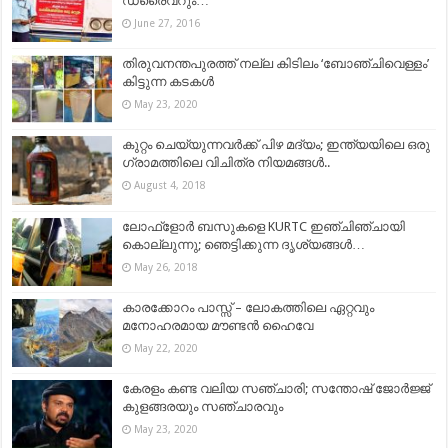
ഡ്രൈവറും…
June 27, 2016
തിരുവനന്തപുരത്ത് നല്ല കിടിലം ‘ബോഞ്ചിവെള്ളം’
കിട്ടുന്ന കടകൾ
May 23, 2020
കുറ്റം ചെയ്യുന്നവർക്ക് പിഴ മദ്യം; ഇന്ത്യയിലെ ഒരു
ഗ്രാമത്തിലെ വിചിത്ര നിയമങ്ങൾ..
August 4, 2018
ലോഫ്‌ളോര്‍ ബസുകളെ KURTC ഇഞ്ചിഞ്ചായി
കൊല്ലുന്നു; ഞെട്ടിക്കുന്ന ദൃശ്യങ്ങൾ…
May 26, 2018
കാരക്കോറം പാസ്സ് – ലോകത്തിലെ ഏറ്റവും
മനോഹരമായ മൗണ്ടൻ ഹൈവേ
May 22, 2020
കേരളം കണ്ട വലിയ സഞ്ചാരി; സന്തോഷ് ജോർജ്ജ്
കുളങ്ങരയും സഞ്ചാരവും
May 23, 2020