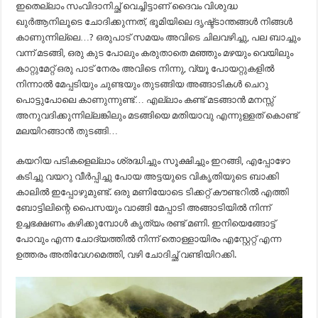
ഇതെല്ലാം സംവിദാനിച്ഛ് വെച്ചിട്ടാണ് ദൈവം വിശുദ്ധ
ഖുർആനിലൂടെ ചോദിക്കുന്നത്, ഭൂമിയിലെ ദൃഷ്ട്ടാന്തങ്ങൾ നിങ്ങൾ
കാണുന്നില്ലെ…? ഒരുപാട് സമയം അവിടെ ചിലവഴിച്ചു, പല ബാച്ചും
വന്ന് മടങ്ങി, ഒരു കുട പോലും കരുതാതെ മഞ്ഞും മഴയും വെയിലും
കാറ്റുമേറ്റ് ഒരു പാട് നേരം അവിടെ നിന്നു, വ്യൂ പോയറ്റുകളിൽ
നിന്നാൽ മേപ്പടിയും ചുണ്ടയും തുടങ്ങിയ അങ്ങാടികൾ ചെറു
പൊട്ടുപോലെ കാണുന്നുണ്ട്… എല്ലാം കണ്ട് മടങ്ങാൻ മനസ്സ്
അനുവദിക്കുന്നില്ലങ്കിലും മടങ്ങിയെ മതിയാവു എന്നുള്ളത് കൊണ്ട്
മലയിറങ്ങാൻ തുടങ്ങി…
കയറിയ പടികളെല്ലാം ശ്രദ്ധിച്ചും സൂക്ഷിച്ചും ഇറങ്ങി, എപ്പോഴോ
കടിച്ചു വയറു വീർപ്പിച്ചു പോയ അട്ടയുടെ വികൃതിയുടെ ബാക്കി
കാലിൽ ഇപ്പോഴുമുണ്ട്. ഒരു മണിയോടെ ടിക്കറ്റ് കൗണ്ടറിൽ എത്തി
ബോട്ടിലിന്റെ പൈസയും വാങ്ങി മേപ്പാടി അങ്ങാടിയിൽ നിന്ന്
ഉച്ചഭക്ഷണം കഴിക്കുമ്പോൾ കൃത്യം രണ്ട് മണി. ഇനിയെങ്ങോട്ട്
പോവും എന്ന ചോദ്യത്തിൽ നിന്ന് തൊള്ളായിരം എസ്റ്റേറ്റ് എന്ന
ഉത്തരം അതിവേഗമെത്തി, വഴി ചോദിച്ഛ് വണ്ടിയിറക്കി.