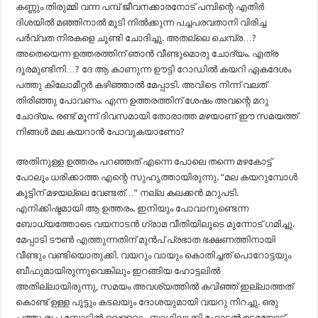
കണ്ണും തിരുമ്മി വന്ന പമ്പ് ജീവനക്കാരനോട് പമ്പിന്റെ എതിർ
ദിശയിൽ മഞ്ഞിനാൽ മൂടി നിൽക്കുന്ന പച്ചപരവതാനി വിരിച്ച
പർവ്വത നിരകളെ ചൂണ്ടി ചോദിച്ചു. അതല്ലെ ചെമ്പ്ര…?
അതെയെന്ന ഉത്തരത്തിന് ഞാൻ വീണ്ടുമൊരു ചോദ്യം. എത്ര
ദൂരമുണ്ടിനി…? ദേ ആ കാണുന്ന ഊട്ടി റോഡിൽ കയറി ഏകദേശം
പത്തു കിലോമീറ്റർ കഴിഞ്ഞാൽ മേപ്പാടി. അവിടെ നിന്ന് വലത്
തിരിഞ്ഞു പോവണം. എന്ന ഉത്തരത്തിന് ശേഷം അവന്റെ മറു
ചോദ്യം. രണ്ട് മൂന്ന് ദിവസമായി തോരാത്ത മഴയാണ് ഈ സമയത്ത്
നിങ്ങൾ മല കയറാൻ പോവുകയാണോ?
അതിനുള്ള ഉത്തരം പറഞ്ഞത് എന്നെ പോലെ തന്നെ മഴകോട്ട്
പോലും ധരിക്കാത്ത എന്റെ സുഹൃത്തായിരുന്നു. “മല കയറുമ്പോൾ
കൂട്ടിന് മഴയല്ലെ വേണ്ടത്…” നല്ല കലക്കൻ മറുപടി.
എനിക്കിഷ്ടമായി ആ ഉത്തരം. ഇനിയും പോവാനുണ്ടെന്ന
ബോധ്യത്തോടെ വയനാടൻ ഗ്രാമ വീതിയിലൂടെ മുന്നോട് ഗമിച്ചു.
മേപ്പാടി ടൗൺ എത്തുന്നതിന് മുൻപ് പ്രഭാത ഭക്ഷണത്തിനായി
വീണ്ടും വണ്ടിയൊതുക്കി. വയറും വായും കൊതിച്ചത് പൊറോട്ടയും
ബീഫുമായിരുന്നുവെങ്കിലും ഇറങ്ങിയ ഹോട്ടലിൽ
അതില്ലായിരുന്നു, സമയം അവശ്യത്തിൽ കവിഞ്ഞ് ഇല്ലാത്തത്
കൊണ്ട് ഉള്ള പുട്ടും കടലയും ദോശയുമായി വയറു നിറച്ചു. ഒരു
പത്തു രൂപ ബോട്ടിൽ വെള്ളവും ബാഗിലാക്കി ഹോട്ടൽ ഉടമയോട്