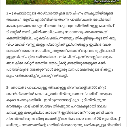
2 – ( ചെമ്പ്രയുടെ താഴ്വാരത്തുള്ള ലൗ ചിഹ്നം ആകൃതിയിലുള്ള
തടാകം. ) ആദ്യ എൻട്രിയിൽ തന്നെ പാകിസ്ഥാൻ അതിർത്തി
കടക്കുകയാണോ എന്ന് തോന്നിപ്പോവുന്ന രീതിയിലുള്ള ചെക്കിങ്‌,
ടിക്കറ്റിൽ അടിച്ചതിൽ അധികം ഒരു സാധനവും അക്കത്തേക്ക്
കടത്തിവിട്ടില്ല. പുകയില ഉല്പന്നങ്ങളും തീപ്പെട്ടിയും തുടങ്ങി ഒരു
വിധ ലഹരി വസ്തുക്കളും പ്ലാസ്റ്റിക്ക് ഉല്പനങ്ങളും ഇവിടെ വരെ
കൊണ്ട് വരാനെ സാധിക്കൂ. ആയത് കൊണ്ട് ആ വക ദുശ്ശീലങ്ങൾ
ഉള്ളവർക്ക് പറ്റിയ ഒരിടമല്ല ചെമ്പ്ര പീക്ക് എന്ന് മനസ്സിലാക്കുക.
അര കിലോമിറ്റർ തേയില തോപ്പിന്റെ ഇടയിലൂടെയുള്ള മൺ
പാതയിലൂടെ നടക്കുമ്പോൾ മറ്റൊരു വനപാലകൻകൂടെ ടിക്കറ്റും
മറ്റും പരിശോധിച്ഛ് മുന്നോട്ട് വഴികാട്ടി.
3- ഞായർ പോലെയുള്ള തിരക്കുള്ള ദിവസങ്ങളിൽ 500 മീറ്റർ
ദൈർഗ്യത്തിൽ ഗൈഡുമാർ നിൽക്കുകയാണ് പതിവ്, നമ്മുടെ
കൂടെ പോരുകയില്ല. ഇവിടുന്നങ്ങോട്ട് കുടചൂടി നിൽക്കുന്ന
മരങ്ങളും പാട്ട് പാടി സമയം തീർക്കുന്ന പറവകളുമായി നല്ല
ചന്തമുള്ള കയറ്റമില്ലാ കാടാണ്. ഇവിടെയാണ് നാലു മണി വരെ
പ്രവർത്തിക്കുന്ന വ്യൂ പോയിന്റ് അവിടെ വരെ വരാൻ 20 രൂപ ടിക്കറ്റ്
ലഭിക്കും. നടത്തത്തിന്റെ ഗതിയിവിടെമാറുന്നു, ശരിക്കുമുള്ള ട്രക്കിങ്