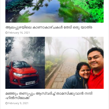
ആലപ്പുഴയിലെ കാണാകാഴ്ചകൾ തേടി ഒരു യാത്ര
February 16, 2021
മഞ്ഞും തണുപ്പും ആസ്വദിച്ച് താമസിക്കുവാൻ നന്ദി
ഹിൽസിലേക്ക്
February 9, 2021