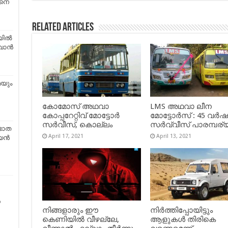
ങനെ
Related Articles
യിൽ
ുവാൻ
മയും
കോമോസ് അഥവാ
LMS അഥവാ ലീന
കോപ്പറേറ്റിവ് മോട്ടോര്‍
മോട്ടോർസ് : 45 വർ
സര്‍വീസ്, കൊല്ലം
സർവ്വീസ് പാരമ്പര്
രഭാത
April 17, 2021
April 13, 2021
ന്‍
െ
നിങ്ങളാരും ഈ
നിർത്തിപ്പോയിട്ടും
കെണിയിൽ വീഴല്ലേ,
ആളുകൾ തിരികെ