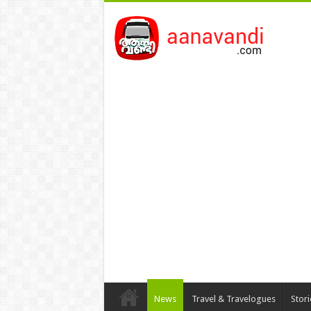
News
Travel & Travelogues
Stor