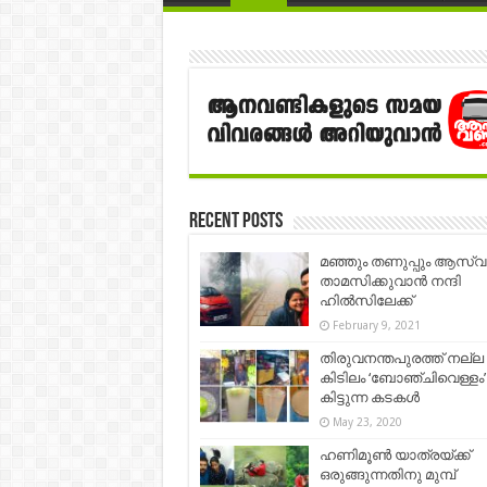
Recent Posts
മഞ്ഞും തണുപ്പും ആസ്വദി
താമസിക്കുവാൻ നന്ദി
ഹിൽസിലേക്ക്
February 9, 2021
തിരുവനന്തപുരത്ത് നല്ല
കിടിലം ‘ബോഞ്ചിവെള്ളം’
കിട്ടുന്ന കടകൾ
May 23, 2020
ഹണിമൂണ്‍ യാത്രയ്ക്ക്
ഒരുങ്ങുന്നതിനു മുമ്പ്