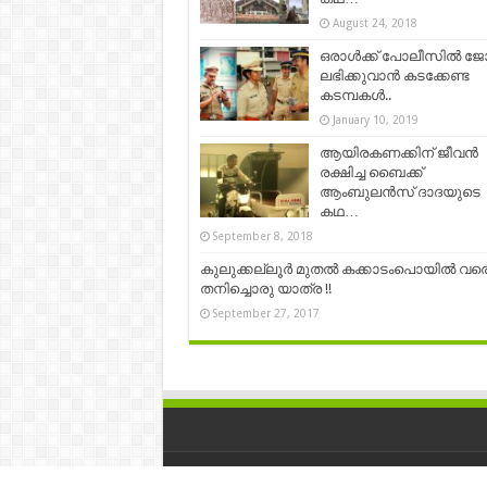
August 24, 2018
ഒരാൾക്ക് പോലീസിൽ ജ
ലഭിക്കുവാൻ കടക്കേണ്ട
കടമ്പകൾ..
January 10, 2019
ആയിരകണക്കിന് ജീവന്‍
രക്ഷിച്ച ബൈക്ക്
ആംബുലൻസ് ദാദയുടെ
കഥ…
September 8, 2018
കുലുക്കല്ലൂർ മുതൽ കക്കാടംപൊയിൽ വര
തനിച്ചൊരു യാത്ര !!
September 27, 2017