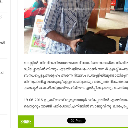
..
്
ായി
ബസ്സില്‍ നിന്നിറങ്ങിയശേഷമാണ് ബാഗ്‌ മറന്നകാര്യം നിബില്‍ മന
ഡിപ്പോയില്‍ നിന്നും എടത്വയിലെ ഫോണ്‍ നമ്പര്‍ കളക്ട് ചെയ്ത് 
ഷ്
ബന്ധപ്പെട്ടു.അദ്ദേഹം അന്നേ ദിവസം ഡ്യൂട്ടിയിലുണ്ടായിരുന്ന ക
നിന്നും ലഭിച്ച ലാപ്ടോപ്പ് ഏറ്റുവാങ്ങുകയും അടുത്ത ദിനം അമ്
കണ്ടക്ടര്‍ ഷെഫീക്ക് ഇബ്രാഹിമിനെ ഏല്‍പ്പിക്കുകയും ചെയ്തു
19-06-2016 ഉച്ചക്ക് ബസ് ഗുരുവായൂര്‍ ഡിപ്പോയില്‍ എത്തിയപ്പോ
ലെററ്ററും വാങ്ങി പരിശോധിച്ച് നിബില്‍ ബാബുവിനു ലാപ്ടോപ്പ് ത
Share