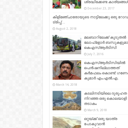
ശ്രദ്ധിക്കേണ്ട കാര്യങ്ങള്‍
December 23, 2017
കിളിമഞ്ചാരോയുടെ നാട്ടിലേക്കു ഒരു റോഡ
ട്രിപ്പ്…
August 2, 2018
മലബാറിലേക്ക് കൂടുതല്‍
ലോഫ്ളോര്‍ ബസുകളുമ
കെഎസ്ആര്‍ടിസി
July 7, 2016
കെഎസ്ആർടിസിയില്‍
പെൻഷനില്ലാത്തത്
കർമഫലം കൊണ്ട്: ഗണേ
കുമാര്‍ എം.എല്‍.എ.
March 14, 2018
കടലിനടിയിലെ ദുരൂഹത
നിറഞ്ഞ ഒരു കൊലയാളി
തടാകം
March 9, 2018
ഒറ്റയ്ക്ക് ഒരു യാത്ര
പോകുവാന്‍