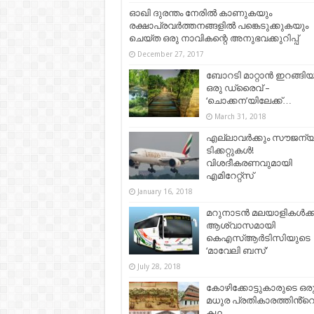
ഓഖി ദുരന്തം നേരില്‍ കാണുകയും
രക്ഷാപ്രവര്‍ത്തനങ്ങളില്‍ പങ്കെടുക്കുകയും
ചെയ്ത ഒരു നാവികന്റെ അനുഭവക്കുറിപ്പ്​
December 27, 2017
ബോറടി മാറ്റാൻ ഇറങ്ങി
ഒരു ഡ്രൈവ് –
‘ചൊക്കന’യിലേക്ക്…
March 31, 2018
എല്ലാവര്‍ക്കും സൗജന്
ടിക്കറ്റുകള്‍!
വിശദീകരണവുമായി
എമിറേറ്റ്‌സ്
January 16, 2018
മറുനാടൻ മലയാളികൾക്ക
ആശ്വാസമായി
കെഎസ്ആർടിസിയുടെ
‘മാവേലി ബസ്’
July 28, 2018
കോഴിക്കോട്ടുകാരുടെ ഒര
മധുര പ്രതികാരത്തിൻ്റ
കഥ…