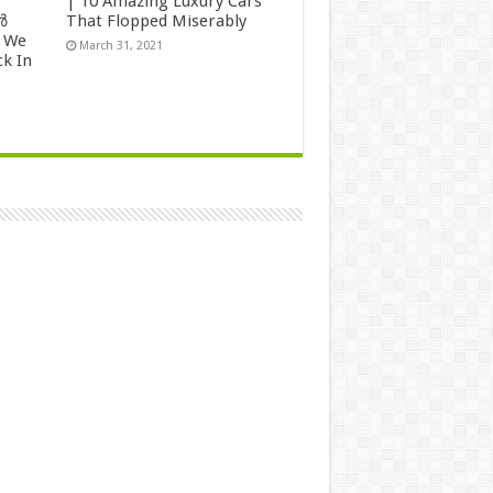
| 10 Amazing Luxury Cars
ർ
That Flopped Miserably
 We
March 31, 2021
k In