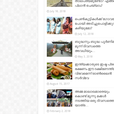
താല്പര്യമുണ്ടോ? എങ്
പ്ലാന്‍ ചെയ്യാം?
July 18, 2018
പെൺകുട്ടികൾക്ക് ഗോവ
പോയി അടിച്ചുപൊളിക്ക
കഴിയുമോ?
July 12, 2018
ബുദ്ധനും ബുദ്ധ പൂർണി
മൂന്ന് ദിവസത്തെ
അവധിയും…
May 3, 2018
ഇന്ത്യക്കാരുടെ ഇഷ്ട പ്
ഭക്ഷണം ഈ ദക്ഷിണേന്ത്യ
വിഭവമെന്ന് ഓണ്‍ലൈന്‍
സര്‍വ്വേ
August 15, 2017
അമ്മ മാലാഖമാരെയും
കൊണ്ട് മൂന്നു മക്കള്‍
നടത്തിയ ഒരു ദിവസത്ത
യാത്ര…
February 2, 2018