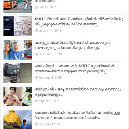
വേര്‍തിരിവ്?
July 13, 2016
KSRTC മിന്നല്‍ ബസ്‌ പയ്യോളിയില്‍ നിര്‍ത്തിയില്ല;
ജീപ്പ് കുറുകെയിട്ട് പോലീസ് തടഞ്ഞു..
January 14, 2018
കരിപ്പൂർ എയർപോർട്ട് ബസ് ജീവനക്കാരുടെ
സൗഹൃദവും പ്രവാസിയുടെ വിശപ്പും…
February 3, 2019
ബാംഗ്ലൂര്‍ – പത്തനംതിട്ട KSRTC സ്കാനിയയില്‍
യാത്രചെയ്ത ഒരാളുടെ അനുഭവക്കുറിപ്പ്.
February 1, 2018
ബ്രൂസ് ലീ – ഒരു താരത്തിൻ്റെ ഉദയവും മരണവും
ദുരൂഹതകളും…
August 4, 2018
ബാങ്കോക്കിൽ നിന്നും മ്യാന്മറിൻ്റെ മണ്ടയ്ക്കുള്ള
‘മണ്ടാലെ’ വരെയൊരു റോഡ് യാത്ര..
February 12, 2018