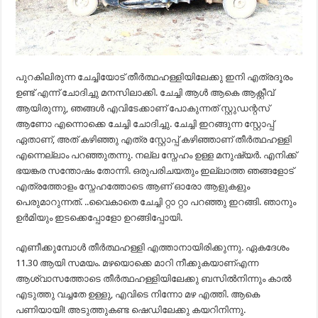
പുറകിലിരുന്ന ചേച്ചിയോട് തീർത്ഥഹള്ളിയിലേക്കു ഇനി എത്രദൂരം
ഉണ്ട് എന്ന് ചോദിച്ചു മനസിലാക്കി. ചേച്ചി ആൾ ആകെ ആക്റ്റീവ്
ആയിരുന്നു, ഞങ്ങൾ എവിടേക്കാണ് പോകുന്നത് സ്റ്റുഡന്റസ്
ആണോ എന്നൊക്കെ ചേച്ചി ചോദിച്ചു. ചേച്ചി ഇറങ്ങുന്ന സ്റ്റോപ്പ്
ഏതാണ്, അത് കഴിഞ്ഞു എത്ര സ്റ്റോപ്പ് കഴിഞ്ഞാണ് തീർത്ഥഹള്ളി
എന്നെല്ലാം പറഞ്ഞുതന്നു. നല്ല സ്നേഹം ഉള്ള മനുഷ്യർ. എനിക്ക്
ഭയങ്കര സന്തോഷം തോന്നി. ഒരുപരിചയതും ഇല്ലാത്ത ഞങ്ങളോട്
എത്രത്തോളം സ്നേഹത്തോടെ ആണ് ഓരോ ആളുകളും
പെരുമാറുന്നത്. ..വൈകാതെ ചേച്ചി റ്റാ റ്റാ പറഞ്ഞു ഇറങ്ങി. ഞാനും
ഉർമിയും ഇടക്കെപ്പോളോ ഉറങ്ങിപ്പോയി.
എണീക്കുമ്പോൾ തീർത്ഥഹള്ളി എത്താനായിരിക്കുന്നു. ഏകദേശം
11.30 ആയി സമയം. മഴയൊക്കെ മാറി നീക്കുകയാണ്എന്ന
ആശ്വാസത്തോടെ തീർത്ഥഹള്ളിയിലേക്കു ബസിൽനിന്നും കാൽ
എടുത്തു വച്ചതേ ഉള്ളു, എവിടെ നിന്നോ മഴ എത്തി. ആകെ
പണിയായി! അടുത്തുകണ്ട ഷെഡിലേക്കു കയറിനിന്നു.