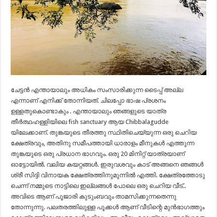
ചേട്ടൻ എന്തായാലും അധികം സംസാരിക്കുന്ന ടൈപ്പ് അല്ല
എന്നാണ് എനിക്ക് തോന്നിയത്. ചിലപ്പോ ഭാഷ പ്രശനം
ഉള്ളതുകൊണ്ടാകും . എന്തായാലും ഞങ്ങളുടെ യാത്ര
തീർത്ഥഹള്ളിയിലെ fish sanctuary ആയ Chibbalagudde
യിലേക്കാണ്. തുങ്കയുടെ തീരത്തു സ്ഥിതിചെയ്യുന്ന ഒരു ചെറിയ
ക്ഷേത്രവും, അതിനു സമീപത്തായി ധാരാളം മീനുകൾ എത്തുന്ന
തുങ്കയുടെ ഒരു പ്രധാന ഭാഗവും. ഒരു 20 മിനിറ്റ് യാത്രയാണ്
ഓട്ടോയിൽ. വലിയ കയറ്റങ്ങൾ. ഇരുവശവും കാട് അങ്ങനെ ഞങ്ങൾ
ശ്രീ സിദ്ദി വിനായക ക്ഷേത്രത്തിനുമുന്നിൽ എത്തി. ക്ഷേത്രത്തോടു
ചെന്ന് നമ്മുടെ നാട്ടിലെ ഇല്ലങ്ങൾ പോലെ ഒരു ചെറിയ വീട്..
അവിടെ ആണ് പൂജാരി കുടുംബവും താമസിക്കുന്നതെന്നു
തോന്നുന്നു. പലതരത്തിലുള്ള പൂക്കൾ ആണ് വീടിന്റെ മുൻഭാഗത്തും