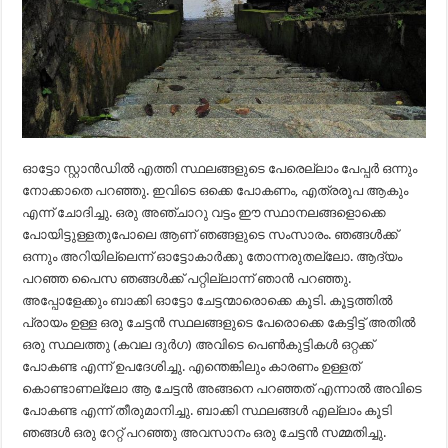
ഓട്ടോ സ്റ്റാൻഡിൽ എത്തി സ്ഥലങ്ങളുടെ പേരെല്ലാം പേപ്പർ ഒന്നും
നോക്കാതെ പറഞ്ഞു. ഇവിടെ ഒക്കെ പോകണം, എത്രരൂപ ആകും
എന്ന് ചോദിച്ചു. ഒരു അഞ്ചാറു വട്ടം ഈ സ്ഥാനലങ്ങളൊക്കെ
പോയിട്ടുള്ളതുപോലെ ആണ് ഞങ്ങളുടെ സംസാരം. ഞങ്ങൾക്ക്
ഒന്നും അറിയില്ലെന്ന് ഓട്ടോകാർക്കു തോന്നരുതല്ലോ. ആദ്യം
പറഞ്ഞ പൈസ ഞങ്ങൾക്ക് പറ്റില്ലാന്ന് ഞാൻ പറഞ്ഞു.
അപ്പോളേക്കും ബാക്കി ഓട്ടോ ചേട്ടന്മാരൊക്കെ കൂടി. കൂട്ടത്തിൽ
പ്രായം ഉള്ള ഒരു ചേട്ടൻ സ്ഥലങ്ങളുടെ പേരൊക്കെ കേട്ടിട്ട് അതിൽ
ഒരു സ്ഥലത്തു (കവല ദുർഗ) അവിടെ പെൺകുട്ടികൾ ഒറ്റക്ക്
പോകണ്ട എന്ന് ഉപദേശിച്ചു. എന്തെങ്കിലും കാരണം ഉള്ളത്
കൊണ്ടാണല്ലോ ആ ചേട്ടൻ അങ്ങനെ പറഞ്ഞത് എന്നാൽ അവിടെ
പോകണ്ട എന്ന് തീരുമാനിച്ചു. ബാക്കി സ്ഥലങ്ങൾ എല്ലാം കൂടി
ഞങ്ങൾ ഒരു റേറ്റ് പറഞ്ഞു അവസാനം ഒരു ചേട്ടൻ സമ്മതിച്ചു.