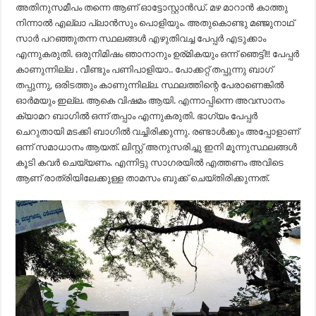
അതിനുസമീപം തന്നെ ആണ് ഓട്ടോസ്റ്റാൻഡ്. മഴ മാറാൻ കാത്തു
നിന്നാൽ എല്ലാ പ്ലാൻസും പൊളിയും. അതുകൊണ്ടു മഞ്ജുനാഥ്
സാർ പറഞ്ഞുതന്ന സ്ഥലങ്ങൾ എഴുതിവച്ച പേപ്പർ എടുക്കാം
എന്നുകരുതി. ഒരുനിമിഷം ഞാനാനും ഉര്മികയും ഒന്ന് ഞെട്ടി!! പേപ്പർ
കാണുന്നില്ല . വീണ്ടും പണിപാളിയാ.. പോക്കറ്റ് തപ്പുന്നു ബാഗ്
തപ്പുന്നു, ഒരിടത്തും കാണുന്നില്ല. സ്ഥലത്തിന്റെ പേരാണെങ്കിൽ
ഓർമയും ഇല്ല. ആകെ വിഷമം ആയി. എന്നാപ്പിന്നെ അവസാനം
ക്യാമറ ബാഗിൽ ഒന്ന് തപ്പാം എന്നുകരുതി. ഭാഗ്യം പേപ്പർ
ചെറുതായി മടക്കി ബാഗിൽ വച്ചിരിക്കുന്നു. രണ്ടാൾക്കും അപ്പോളാണ്
ഒന്ന് സമാധാനം ആയത്. ലിസ്റ്റ് അനുസരിച്ചു ഇനി മൂന്നുസ്ഥലങ്ങൾ
കൂടി കവർ ചെയ്യണം. എന്നിട്ടു സാഗരയിൽ എത്തണം അവിടെ
ആണ് രാത്രിയിലേക്കുള്ള താമസം ബുക്ക് ചെയ്തിരിക്കുന്നത്.