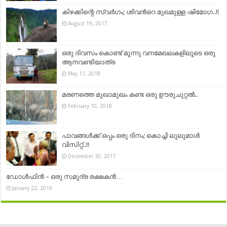
കിഴക്കിന്റെ സ്വര്‍ഗം; ശിവന്‍റെ മുഖമുള്ള ഷിമോഗ..!!
August 19, 2017
ഒരു ദിവസം കൊണ്ട് മൂന്നു വനമേഖലകളിലൂടെ ഒരു
ആനവണ്ടിയാത്ര
May 11, 2018
മരണത്തെ മുഖാമുഖം കണ്ട ഒരു ഊരുചുറ്റൽ..
February 10, 2018
പാവങ്ങൾക്ക് ഒപ്പം ഒരു ദിനം; കൊച്ചി ലുലുമാൾ
വിസിറ്റ്..!!
December 30, 2017
ഡോള്‍ഫിന്‍ – ഒരു സമുദ്ര രക്ഷകന്‍…
January 22, 2019