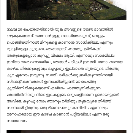
നല്ല മഴ പെയ്തെതിനാൽ തുങ്ക അവളുടെ രൗദ്ര ഭാവത്തിൽ
ഒഴുകുകയാണ്. തെന്നാൻ ഉള്ള സാധ്യതയുണ്ട്, വെള്ളം
പൊങ്ങിയതിനാൽ മീനുകളെ കാണാൻ സാധിക്കില്ല എന്നും
മുകളിലുള്ള കുടുംബം ഞങ്ങളോട് പറഞ്ഞു. ഉർമികക്ക്
അതുകേട്ടപ്പോൾ കുറച്ചു വിഷമം ആയി. എന്നാലും സാരമില്ല
ഇവിടെ വരെ വന്നതല്ലേ , ഞങ്ങൾ പടികൾ ഇറങ്ങി. മനോഹരമായ
കാഴ്ച. തിരക്കുകൂട്ടലും ഒച്ചപ്പാടും ഇല്ലാതെ തുങ്കയുടെ തീരത്തു
കുറച്ചുനേരം ഇരുന്നു. സഞ്ചാരികൾക്കു ഇരിക്കുന്നതിനായി
സിമെന്റ് കസേരകൾ ഉണ്ടാക്കിയിട്ടുണ്ട്. മഴ പെയ്തു
കുതിർന്നിരിക്കുകയാണ് എല്ലാം. ചാഞ്ഞുനിൽക്കുന്ന
മരത്തിൽനിന്നും വീണ ഇലകളുടെ ഒരുപാളിതന്നെ ഉണ്ടായിട്ടുണ്ട്
അവിടെ. കുറച്ചു നേരം ഞാനും ഉർമിയും തുങ്കയുടെ തീർത്ത്
സംസാരിച്ചിരുന്നു. ഒരു മീനെപോലും കണ്ടില്ല. എന്നാലും
മനോഹരമായ ഈ കാഴ്ച കാണാൻ പറ്റിയല്ലോ എന്ന ഒരു
സന്തോഷം.