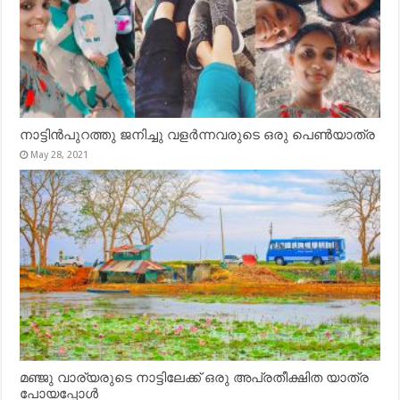
നാട്ടിൻപുറത്തു ജനിച്ചു വളർന്നവരുടെ ഒരു പെൺയാത്ര
May 28, 2021
മഞ്ജു വാര്യരുടെ നാട്ടിലേക്ക് ഒരു അപ്രതീക്ഷിത യാത്ര
പോയപ്പോൾ