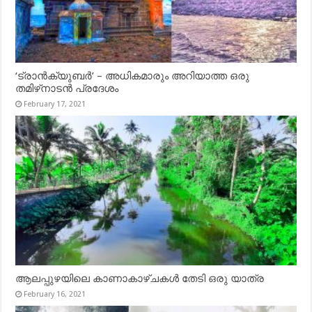
‘ട്രാൻക്യുബർ’ – അധികമാരും അറിയാത്ത ഒരു
തമിഴ്‌നാടൻ പ്രദേശം
February 17, 2021
ആലപ്പുഴയിലെ കാണാകാഴ്ചകൾ തേടി ഒരു യാത്ര
February 16, 2021