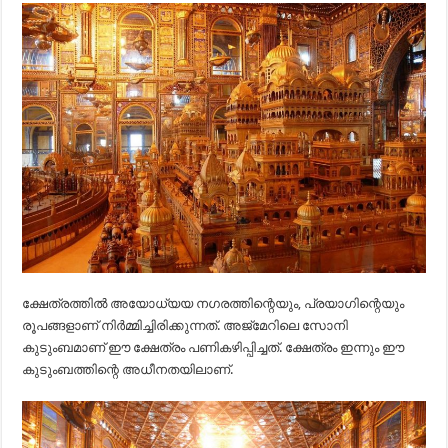
ക്ഷേത്രത്തിൽ അയോധ്യയ നഗരത്തിന്റെയും, പ്രയാഗിന്റെയും
രൂപങ്ങളാണ് നിർമ്മിച്ചിരിക്കുന്നത്. അജ്‌മേറിലെ സോനി
കുടുംബമാണ് ഈ ക്ഷേത്രം പണികഴിപ്പിച്ചത്. ക്ഷേത്രം ഇന്നും ഈ
കുടുംബത്തിന്റെ അധീനതയിലാണ്.