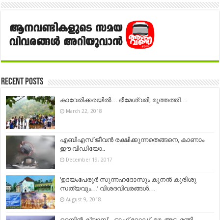
Recent Posts
കാവേരിക്കരയിൽ… ഭീമേശ്വരി, മുത്തത്തി…
March 22, 2018
എബിഎസ് ജീവൻ രക്ഷിക്കുന്നതെങ്ങനെ, കാണാം
ഈ വിഡിയോ..
December 19, 2017
‘ഉദയംപേരൂർ സുന്നഹദോസും കൂനൻ കുരിശു
സത്യവും…’ വിശദവിവരങ്ങൾ…
August 9, 2018
റെയിൻ ക്യാമ്പ് – ഓഫ് റോഡ്, മഴ, അട്ട, മന്തി,