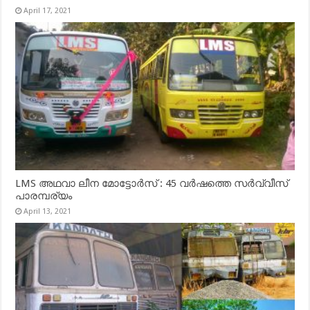
April 17, 2021
LMS അഥവാ ലീന മോട്ടോർസ് : 45 വർഷത്തെ സർവ്വീസ്
പാരമ്പര്യം
April 13, 2021