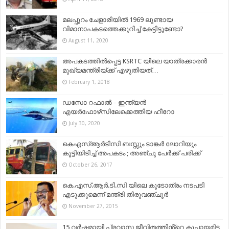
മലപ്പുറം ചേളാരിയിൽ 1969 ലുണ്ടായ
വിമാനാപകടത്തെക്കുറിച്ച് കേട്ടിട്ടുണ്ടോ?
August 11, 2020
അപകടത്തില്‍പ്പെട്ട KSRTC യിലെ യാത്രക്കാരന്‍
മുഖ്യമന്ത്രിയ്ക്ക് എഴുതിയത്…
February 1, 2018
ഡസോ റഫാൽ – ഇന്ത്യൻ
എയർഫോഴ്‌സിലേക്കെത്തിയ ഹീറോ
July 30, 2020
കെഎസ്ആര്‍ടിസി ബസ്സും ടാങ്കര്‍ ലോറിയും
കൂട്ടിയിടിച്ച് അപകടം ; അഞ്ചു പേര്‍ക്ക് പരിക്ക്
October 26, 2017
കെ.എസ്.ആര്‍.ടി.സി യിലെ കൂടോത്രം നടപടി
എടുക്കുമെന്ന് മന്ത്രി തിരുവഞ്ചൂര്‍
November 27, 2015
15 വർഷമായി പ്രവാസ ജീവിതത്തിൻ്റെ കുപ്പായമിട്ട