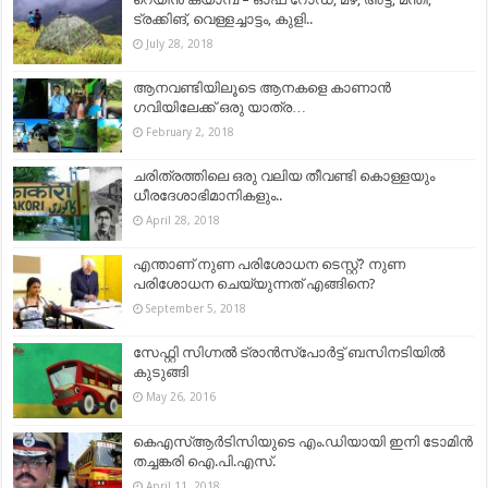
ട്രക്കിങ്, വെള്ളച്ചാട്ടം, കുളി..
July 28, 2018
ആനവണ്ടിയിലൂടെ ആനകളെ കാണാൻ
ഗവിയിലേക്ക്​ ഒരു യാത്ര…
February 2, 2018
ചരിത്രത്തിലെ ഒരു വലിയ തീവണ്ടി കൊള്ളയും
ധീരദേശാഭിമാനികളും..
April 28, 2018
എന്താണ് നുണ പരിശോധന ടെസ്റ്റ്? നുണ
പരിശോധന ചെയ്യുന്നത് എങ്ങിനെ?
September 5, 2018
സേഫ്റ്റി സിഗ്നൽ ട്രാൻസ്പോർട്ട് ബസിനടിയിൽ
കുടുങ്ങി
May 26, 2016
കെഎസ്ആര്‍ടിസിയുടെ എം.ഡിയായി ഇനി ടോമിന്‍
തച്ചങ്കരി ഐ.പി.എസ്.
April 11, 2018