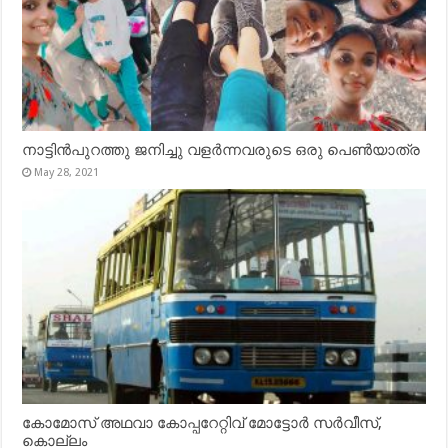
നാട്ടിൻപുറത്തു ജനിച്ചു വളർന്നവരുടെ ഒരു പെൺയാത്ര
May 28, 2021
കോമോസ് അഥവാ കോപ്പറേറ്റിവ് മോട്ടോര്‍ സര്‍വീസ്,
കൊല്ലം