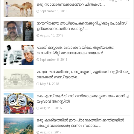
ഒരു സാധാരണക്കാരൻ്റെ ചിന്തകൾ…
September 5, 2018
നന്മനിറഞ്ഞ അധ്യാപകനെക്കുറിച്ച് ഒരു പോലീസ്
ഉദ്യോഗസ്ഥൻ്റെ പോസ്റ്റ്….
August 10, 2018
ഹാജി മസ്താന്‍; ബോംബെയിലെ ആദ്യത്തെ
സെലിബ്രിറ്റി അധോലോക നായകന്‍
September 6, 2018
മധുര, രാമേശ്വരം, ധനുഷ്കോടി, ഏർവാടി റൂട്ടിൽ ഒരു
ലോക്കൽ ബസ് യാത്ര..
May 31, 2018
കെ.എസ്.ആർ.ടി.സി വനിതാകണ്ടക്ടറെ അപമാനിച്ച
യുവാവ് അറസ്റ്റിൽ
August 9, 2016
ഒരു കാര്യത്തില്‍ ഈ പ്രദേശത്തിന്‌ ഇന്ത്യയില്‍
അപൂര്‍വമായൊരു ഒന്നാം സ്ഥാനം…
August 9, 2017