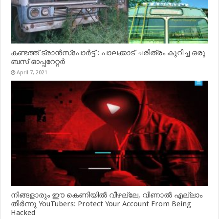
കണ്ടത്ത് ട്രാൻസ്‌പോർട്ട് : പാലക്കാട് ചരിത്രം കുറിച്ച ഒരു
ബസ് ഓപ്പറേറ്റർ
April 7, 2021
നിങ്ങളാരും ഈ കെണിയിൽ വീഴല്ലേ, വീണാൽ എല്ലാം
തീർന്നു YouTubers: Protect Your Account From Being
Hacked