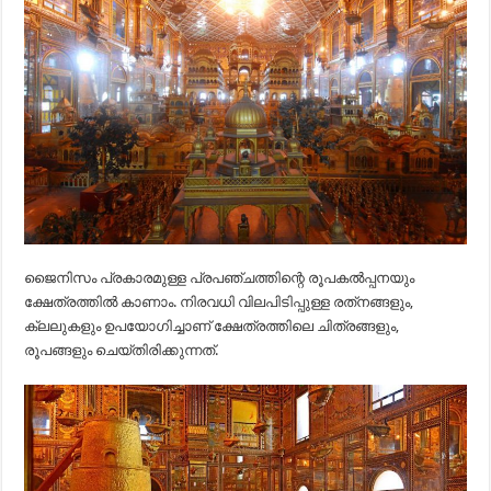
ജൈനിസം പ്രകാരമുള്ള പ്രപഞ്ചത്തിന്റെ രൂപകൽപ്പനയും
ക്ഷേത്രത്തിൽ കാണാം. നിരവധി വിലപിടിപ്പുള്ള രത്‌നങ്ങളും,
ക്ലലുകളും ഉപയോഗിച്ചാണ് ക്ഷേത്രത്തിലെ ചിത്രങ്ങളും,
രൂപങ്ങളും ചെയ്തിരിക്കുന്നത്.