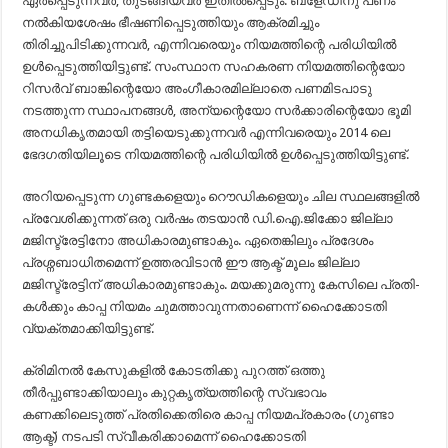
ഏർപ്പെടുന്നവർ, തുടങ്ങിയവർ ഇതിൽപ്പെടും. ബ്ളേഡിനു പണം
നൽകിയശേഷം ഭീഷണിപ്പെടുത്തിയും ആക്രമിച്ചും
തിരിച്ചുപിടിക്കുന്നവർ, എന്നിവരെയും നിയമത്തിന്റെ പരിധിയിൽ
ഉൾപ്പെടുത്തിയിട്ടുണ്ട്. സംസ്ഥാന സഹകരണ നിയമത്തിന്റെയോ
റിസർവ് ബാങ്കിന്റെയോ അംഗീകാരമില്ലാതെ പണമിടപാടു
നടത്തുന്ന സ്ഥാപനങ്ങൾ, അന്യന്റെയോ സർക്കാരിന്റെയോ ഭൂമി
അനധികൃതമായി തട്ടിയെടുക്കുന്നവർ എന്നിവരെയും 2014 ലെ
ഭേദഗതിയിലൂടെ നിയമത്തിന്റെ പരിധിയിൽ ഉൾപ്പെടുത്തിയിട്ടുണ്ട്.
അറിയപ്പെടുന്ന ഗുണ്ടകളെയും റൌഡികളെയും ചില സ്ഥലങ്ങളിൽ
പ്രവേശിക്കുന്നത് ഒരു വർഷം തടയാൻ ഡി.ഐ.ജിക്കോ ജില്ലാ
മജിസ്ട്രേട്ടിനോ അധികാരമുണ്ടാകും. ഏതെങ്കിലും പ്രദേശം
പ്രശ്നബാധിതമെന്ന് ഉത്തരവിടാൻ ഈ ആക്ട് മൂലം ജില്ലാ
മജിസ്ട്രേട്ടിന് അധികാരമുണ്ടാകും. മ­യ­ക്കു­മ­രു­ന്നു ­കേ­സി­ലെ­ പ്ര­തി­
കൾ­ക്കും­ കാ­പ്പ­ നി­യ­മം ചുമത്താവുന്നതാണെന്ന് ഹൈക്കോടതി
വ്യക്തമാക്കിയിട്ടുണ്ട്.
ക്രിമിനൽ കേസുകളിൽ കോടതിക്കു പുറത്ത് ഒത്തു
തീർപ്പുണ്ടാക്കിയാലും കുറ്റകൃത്യത്തിന്റെ സ്വഭാവം
കണക്കിലെടുത്ത് പ്രതിക്കെതിരെ കാപ്പ നിയമപ്രകാരം (ഗുണ്ടാ
ആക്ട്) നടപടി സ്വീക‌രിക്കാമെന്ന് ഹൈക്കോടതി