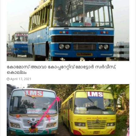
കോമോസ് അഥവാ കോപ്പറേറ്റിവ് മോട്ടോര്‍ സര്‍വീസ്,
കൊല്ലം
April 17, 2021