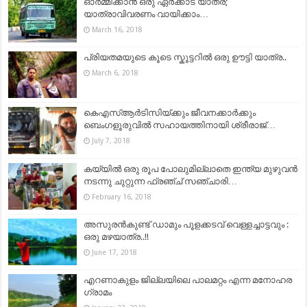
ഓര്‍മ്മിക്കാന്‍ ഒരു ഏര്‍ക്കാട് യാത്ര;
യാത്രാവിവരണം വായിക്കാം…
March 16, 2018
പ്രിയതമയുടെ കൂടെ സ്കൂട്ടറിൽ ഒരു ഊട്ടി യാത്ര..
March 6, 2018
കെഎസ്ആർടിസിയ്ക്കും ജീവനക്കാർക്കും
ബെംഗളൂരുവിൽ സഹായത്തിനായി ശ്രീരാജ്…
July 7, 2018
കയ്യില്‍ ഒരു രൂപ പോലുമില്ലാതെ ഇന്ത്യ മുഴുവന്‍
നടന്നു ചുറ്റുന്ന ഫ്രഞ്ച് സഞ്ചാരി…
February 16, 2018
അസുരൻകുണ്ട് ഡാമും പൂളക്കടവ് വെള്ളച്ചാട്ടവും :
ഒരു മഴയാത്ര..!!
June 17, 2018
എറണാകുളം ജില്ലയിലെ പാലമറ്റം എന്ന മനോഹര
ഗ്രാമം