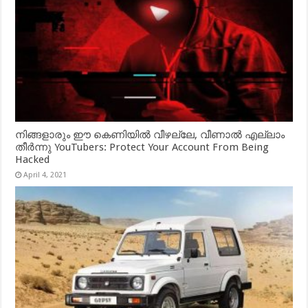
നിങ്ങളാരും ഈ കെണിയിൽ വീഴല്ലേ, വീണാൽ എല്ലാം
തീർന്നു YouTubers: Protect Your Account From Being
Hacked
April 4, 2021