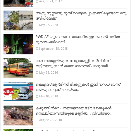
August 21, 2017
ആറു നൂറ്റാണ്ടു മുമ്പ് വെള്ളപ്പൊക്കത്തിലുണ്ടായ ഒരു
ദ്വീപിലേക്ക്
May 27, 2020
PWD AE യുടെ അവസരോചിത ഇടപെടല്‍ വലിയ
ദുരന്തം ഒഴിവായി
September 15, 2018
ചങ്ങനാശ്ശേരിയുടെ വേളാങ്കണ്ണി സർവ്വീസ്
തട്ടിയെടുക്കാൻ തലസ്ഥാനത്ത് ചരടുവലി
May 26, 2016
കെഎസ്ആർടിസി ടിക്കറ്റുകൾ ഇനി ‘റെഡ് ബസ്’
വഴിയും ബുക്ക് ചെയ്യാം…
May 10, 2018
കരുത്തിൻ്റെ പര്യായമായ ടട്ര ട്രക്കുകൾ
നെല്ലിയാമ്പതിയുടെ മണ്ണിൽ… വീഡിയോ..
August 26, 2018