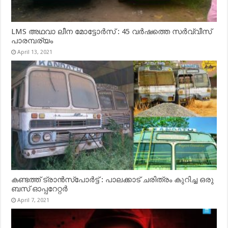
LMS അഥവാ ലീന മോട്ടോർസ് : 45 വർഷത്തെ സർവ്വീസ്
പാരമ്പര്യം
April 13, 2021
കണ്ടത്ത് ട്രാൻസ്‌പോർട്ട് : പാലക്കാട് ചരിത്രം കുറിച്ച ഒരു
ബസ് ഓപ്പറേറ്റർ
April 7, 2021