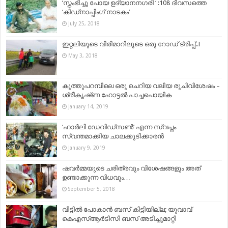
‘സ്തംഭിച്ചു പോയ ഉദ്യാനനഗരി ‘ :108 ദിവസത്തെ
‘കിഡ്നാപ്പിംഗ് നാടകം’
July 25, 2018
ഇറ്റലിയുടെ വിരിമാറിലൂടെ ഒരു റോഡ് ട്രിപ്പ്‌..!
May 3, 2018
കൂത്തുപറമ്പിലെ ഒരു ചെറിയ വലിയ രുചിവിശേഷം –
ശ്രീകൃഷ്‌ണ ഹോട്ടൽ പാച്ചപൊയിക
January 14, 2019
‘ഹാർലി ഡേവിഡ്‌സൺ’ എന്ന സ്വപ്നം
സ്വന്തമാക്കിയ ചാലക്കുടിക്കാരൻ
January 9, 2019
ഷവർമ്മയുടെ ചരിത്രവും വിശേഷങ്ങളും അത്
ഉണ്ടാക്കുന്ന വിധവും…
September 5, 2018
വീട്ടില്‍ പോകാന്‍ ബസ് കിട്ടിയില്ല; യുവാവ്
കെഎസ്ആര്‍ടിസി ബസ് അടിച്ചുമാറ്റി