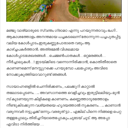
മഞ്ജു വാര്യാരുടെ സ്വന്തം ഗ്രാമഠ എന്നു പറയുന്നതാവും ഭംഗി .
ആകാശത്തോളം അനന്തമായ പച്ചകടലെന്ന് തോന്നുന്ന പച്ചപുതപ്പിട്ട
വലിയ കോൾപ്പാടം.ഇരുകണ്ണുപോരാതെ വരും ആ
കാഴ്ച്ചപകർത്താൻ. അത്രമേൽ വിശലമായ
കോൾപ്പാടശേഖരങ്ങൾ…ചെമ്മൺപാതകൾ…ഒറ്റമരങ്ങൾ…
നീർച്ചാലുകൾ…! ഇടയ്ക്കിടെ വന്നൊന്നിരിക്കാൻ, കൊതിതീരാതെ
കാണണമെന്ന് മനസ്സുറക്കെ പറയുമ്പോ പലപ്പോഴും അവിടെ
നോക്കുകുത്തിയാവാറുണ്ട് ഞങ്ങൾ.
സായാഹ്നങളിൽ ചെന്നിരിക്കണം , പലക്കുറി കാറ്റാൽ
തലോടപ്പെടണം….. അവസാനത്തെ വെളിച്ചവും ഇരുട്ടിലലിയും മുൻ
മ്പ് കൂടണയുന്ന കിളികളെ കാണണം. കണ്ണെത്താദൂരത്തോളം
നീണ്ടുകിടക്കുന്ന വശ്യതയെ ഹൃദയത്താൽ നുകരണം….. കാണാൻ
വരുന്നവർ നട്ടുച്ചക്ക് ഒന്നും വരരുത് ട്ടാ .. എങ്കില് പിന്നെ നിങ്ങളെ പെറ്റ
തള്ളപ്പോലും തിരിച്ചറിയാതെപ്പോകും.ചൂടേയ്‌ ചൂട്‌. ആ അപ്പോ
എവിടാ നിർത്തിയേ …