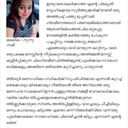
ഇതുവരെ കേൾക്കാത്ത എന്റെ പ്രകൃതി
സ്നേഹികളായ സൂർത്തുക്കൾക്ക് വേണ്ടി ഒരു
അഞ്ചെട്ട് പത്തു മുപ്പത് വരി.
ഗ്രാമീണതയോട്‌ പ്രണയമില്ലാത്തവരായി
ആരാണില്ലാത്തത്‌.ചില ഒറ്റപ്പെട്ട
നേരങ്ങളിൽ കൺമറഞ്ഞു പോകുന്ന
ലേഖിക – നുന്നു
പച്ചപ്പിനും നമ്മെ തൊട്ടു തലോടി
സമി
.
ഏങ്ങൊട്ടൊ ഓടി മറയുന്ന കാറ്റിനും വരെ
ഒരുപക്ഷെ മനസ്സിന്റെ നീറ്റലകറ്റാനായേക്കും.അത്രമേൽ മനസ്സ്‌
കുളിർപ്പിക്കുന്ന ചിലഗ്രാമീണചിത്രങ്ങളുണ്ട്‌,പുലർക്കാല സായഹ്ന
ഓർമ്മകളും.അങ്ങിനെ ഒരിടത്തെ കുറിച്ചാണു പറയുന്നത്‌.
ത്രിശൂർ സൈഡിലെ ഗഡികൾക്ക് സുപരിചിതമായ എന്നാൽ കുറച്ച്
തെക്കോട്ടൊ കിഴക്കോട്ടോ നീങ്ങിയാൽ തീരെ അറിയാത്ത ഒരു
മനോഹര സ്ഥലമാണ് ഈ #പുള്ളുഗ്രാമം നമ്മളീ വേനലവധിക്കാലം
വലിയ വലിയ ട്രിപ്പുകളൊക്കെവെച്ച് തിമിർക്കുമ്പോ
ത്രിശ്ശൂർക്കാരുടെ സ്വന്തം അതിരപ്പിള്ളിയും വാഴച്ചാലും പീച്ചിയിലും
ഒന്നും പോയാലും കിട്ടാത്ത എന്തോ ഒന്ന് നിങ്ങൾക്കിവിടെ വന്ന് ഒരു
പുലർക്കാലമൊ സായാഹ്നമൊ ചിലവഴിച്ചാൽ കിട്ടും എന്നാണ് എന്റെ
ഒരിത്.