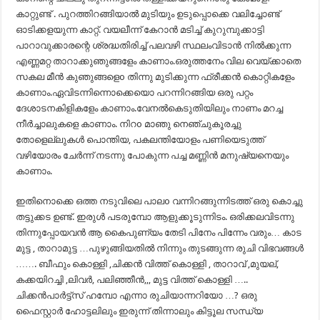
കാറ്റുണ്ട് . പുറത്തിറങ്ങിയാൽ മുടിയും ഉടുപ്പൊക്കെ വലിച്ചോണ്ട്
ഓടിക്കളയുന്ന കാറ്റ്. വയലീന്ന് കേറാൻ മടിച്ച് കുറുമ്പുക്കാട്ടി
പാറാവുക്കാരന്റെ ശ്രദ്ധതിരിച്ച് പലവഴി സ്ഥലംവിടാൻ നിൽക്കുന്ന
എണ്ണമറ്റ താറാക്കുഞുങ്ങളേം കാണാം.ഒരുത്തനേം വില വെയ്ക്കാതെ
സകല മീൻ കുഞുങ്ങളെo തിന്നു മുടിക്കുന്ന ഫ്രീക്കൻ കൊറ്റികളേം
കാണാം.ഏവിടന്നിന്നൊക്കെയൊ പറന്നിറങ്ങിയ ഒരു പറ്റം
ദേശാടനകിളികളേം കാണാം.വേനൽകെടുതിയിലും നാണം മറച്ച
നീർച്ചാലുകളെ കാണാം. നിറo മാഞു നെഞ്ചുകൂരച്ചു
തോളെല്ലുകൾ പൊന്തിയ, പകലന്തിയോളം പണിയെടുത്ത്
വഴിയോരം ചേർന്ന് നടന്നു പോകുന്ന പച്ച മണ്ണിൻ മനുഷ്യനെയും
കാണാം.
ഇതിനൊക്കെ ഒത്ത നടുവിലെ പാലo വന്നിറങ്ങുന്നിടത്ത് ഒരു കൊച്ചു
തട്ടുക്കട ഉണ്ട്. ഇരുൾ പടരുമ്പോ ആളുക്കൂടുന്നിടം. ഒരിക്കലവിടന്നു
തിന്നുപ്പോയവൻ ആ കൈപുണ്യം തേടി പിനേം പിന്നേം വരും… കാട
മുട്ട , താറാമുട്ട …പുഴുങ്ങിയതിൽ നിന്നും തുടങ്ങുന്ന രുചി വിഭവങ്ങൾ
……. ബീഫും കൊള്ളി ,ചിക്കൻ വിത്ത് കൊള്ളി , താറാവ് ,മുയല്,
കക്കയിറച്ചി ,ലിവർ, പലിഞ്ഞീൻ,,, മുട്ട വിത്ത് കൊള്ളി …..
ചിക്കൻപാർട്ട്സ്‌ ഹമ്പോ എന്നാ രുചിയാന്നറിയോ …? ഒരു
ഫൈസ്റ്റാർ ഹോട്ടലിലും ഇരുന്ന് തിന്നാലും കിട്ടൂല സന്ധ്യ