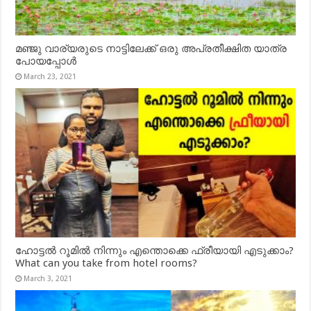
മഞ്ജു വാര്യരുടെ നാട്ടിലേക്ക് ഒരു അപ്രതീക്ഷിത യാത്ര
പോയപ്പോൾ
March 23, 2021
ഹോട്ടൽ റൂമിൽ നിന്നും എന്തൊക്കെ ഫ്രീയായി എടുക്കാം?
What can you take from hotel rooms?
March 3, 2021