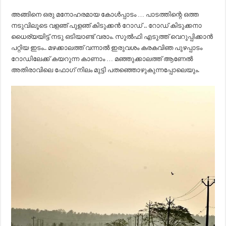
അങ്ങിനെ ഒരു മനോഹരമായ കോൾപ്പാടം … പാടത്തിന്റെ ഒത്ത
നടുവിലൂടെ വളഞ് പുളഞ് കിടുക്കൻ റോഡ് .. റോഡ് കിടുക്കനാ
ധൈര്യയിട്ട് നടു ഒടിയാണ്ട് വരാം. സുൽഫി എടുത്ത് വെറുപ്പിക്കാൻ
പറ്റിയ ഇടം.. മഴക്കാലത്ത് വന്നാൽ ഇരുവശം കരകവിഞ പുഴപ്പാടം
റോഡിലേക്ക് കയറുന്ന കാണാം … മഞ്ഞുക്കാലത്ത് ആണേൽ
അതിരാവിലെ ഫോഗ് നിലം മുട്ടി പതഞ്ഞൊഴുകുന്നപ്പോലെയും.