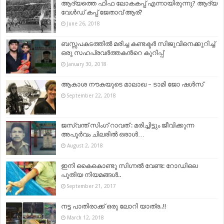
ആദ്യത്തെ ഫിഫ ലോകകപ്പ് എന്നായിരുന്നു? ആദ്യ
വേൾഡ് കപ്പ് ജേതാവ് ആര്?
June 26, 2018
ബസ്സപകടത്തില്‍ മരിച്ച കണ്ടക്ടർ സിജുവിനെക്കുറിച്ച്
ഒരു സഹപ്രവർത്തകന്‍റെ കുറിപ്പ്
January 30, 2018
ആകാശ നൗകയുടെ മാലാഖ – ടാമി ജോ ഷൾസ്
September 22, 2018
ജസ്വന്ത് സിംഗ് റാവത് : മരിച്ചിട്ടും ജീവിക്കുന്ന
അപൂർവം ചിലരിൽ ഒരാൾ…
August 2, 2018
ഇനി കൈകൊണ്ടു സിഗ്നൽ വേണ്ട: റോഡിലെ
പുതിയ നിയമങ്ങൾ..
September 21, 2017
നട്ട പാതിരാക്ക് ഒരു ലോറി യാത്ര..!!
March 12, 2018