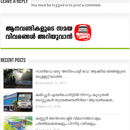
Leave a Reply
You must be
logged in
to post a comment.
Recent Posts
സൺ‌ഡേ ഒരു ‘അടിപൊളി ഡേ’ ആക്കിയ ഞങ്ങളുടെ
ബുള്ളറ്റ് യാത്ര….
December 12, 2017
കരിപ്പൂര്‍ എയര്‍പോര്‍ട്ടില്‍ നിന്നും കൂടുതല്‍
ബസ്സുകള്‍ തുടങ്ങേണ്ടതിന്‍റെ ആവശ്യകത..
March 29, 2018
കണ്ണൂർ അന്താരാഷ്ട്ര വിമാനത്താവളം;
പ്രത്യേകതകളും പിന്നിട്ട വഴികളും…