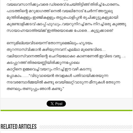
വയലവസാനിക്കുംവരെ ഡ്രൈവ് ചെയ്തിട്ടിങ്ങ് തിരിച്ച് പോരണം.
പാടത്തിന്റെ മറുഭാഗത്ത്‌ നെൽ വയലിനോട്‌ ചേർന്ന് അസ്സലു
മുന്തിരികളളും ഇഞ്ജികളളും തട്ടുപൊളിപ്പൻ രുചിക്കൂട്ടുകളുമായി
കുണ്ടോളിക്കടവ്‌ ഷാപ്പ്‌ ഫുഡും .വയറുനിറച്ച്‌ മനം നിറച്ച്‌ ഒരു കുഞ്ഞു
സായാഹ്നയാത്രയ്ക്ക്‌ ഇത്രയൊക്കെ പോരെ…കൂട്ടുക്കാരെ?
ഒന്നുമില്ലയവിടയെന്ന് തോന്നുമെങ്കിലും ഹൃദയം
തുറന്നാസ്വിക്കാൻ കഴിയുന്നവന് എല്ലാ മുണ്ടെവിടെ…
വലിയാസ്വദനത്തിന്റെ ചെറിയലോകo കാണണേൽ ഇവിടെ വരൂ….
കടപ്പുറത്ത് തിരയെണ്ണിയിരിക്കുന്നപ്പോലെ
കാറ്റിനെ ഉമ്മവെച്ച് വയറും നിറച്ച് ഈ വഴി കടന്നു
പ്പോകാം……”വിടുവായെൻ തവളകൾ പതിവായിക്കരയുന്ന
നടവരമ്പോർമ്മയിൽ കണ്ടൂ വെയിലേറ്റ്‌ വാടുന്ന മീനുകൾ തേടുന്ന
തണലും തണുപ്പും ഞാൻ കണ്ടൂ.”
Related Articles