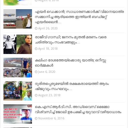
August 6, 2018
എയർ ഡെക്കാൻ; സാധാരണക്കാർക്ക് വിമാനയാത്ര
സമ്മാനിച്ച ആദ്യത്തെ ഇന്ത്യൻ ബഡ്‌ജറ്റ്‌
എയർലൈൻ…
April 26, 2020
രാജീവ്‌ ഗാന്ധി; ജനനം മുതല്‍ മരണം വരെ
ചരിത്രവും സംഭവങ്ങളും…
April 18, 2018
കലിംഗ ദേശത്തേയ്ക്കൊരു യാത്ര; ഒറീസ്സ
ഓർമ്മകൾ
June 6, 2020
ദുരിതപ്പെരുമഴയില്‍ രക്ഷകരായെത്തി ആദം
ഷിജുവും സംഘവും…
August 23, 2018
കെ.എസ്‌.ആര്‍.ടി.സി. അഡ്വൈസ് മെമ്മോ
വിശ്വസിച്ച്‌ ജോലി ഉപേക്ഷിച്ച യുവാവ്‌ വഴിയാധാരം
November 6, 2016