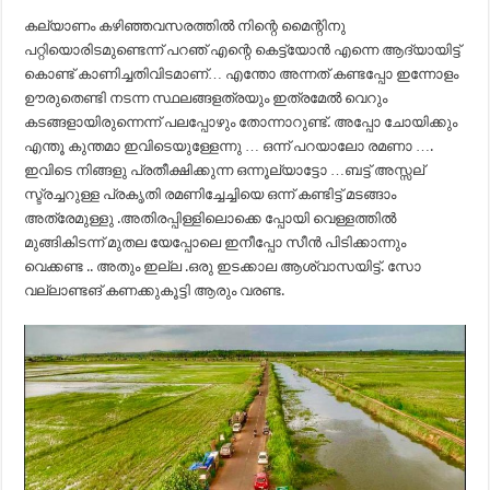
കല്യാണം കഴിഞ്ഞവസരത്തിൽ നിന്റെ മൈന്റിനു
പറ്റിയൊരിടമുണ്ടെന്ന് പറഞ് എന്റെ കെട്ട്യോൻ എന്നെ ആദ്യായിട്ട്
കൊണ്ട് കാണിച്ചതിവിടമാണ്… എന്തോ അന്നത് കണ്ടപ്പോ ഇന്നോളം
ഊരുതെണ്ടി നടന്ന സ്ഥലങ്ങളത്രയും ഇത്രമേൽ വെറും
കടങ്ങളായിരുന്നെന്ന് പലപ്പോഴും തോന്നാറുണ്ട്. അപ്പോ ചോയിക്കും
എന്തൂ കുന്തമാ ഇവിടെയുള്ളേന്നു … ഒന്ന് പറയാലോ രമണാ ….
ഇവിടെ നിങ്ങളു പ്രതീക്ഷിക്കുന്ന ഒന്നൂല്യാട്ടോ …ബട്ട് അസ്സല്
സ്ട്രച്ചറുള്ള പ്രകൃതി രമണിച്ചേച്ചിയെ ഒന്ന് കണ്ടിട്ട് മടങ്ങാം
അത്രേമുള്ളു .അതിരപ്പിള്ളിലൊക്കെ പ്പോയി വെള്ളത്തിൽ
മുങ്ങികിടന്ന് മുതല യേപ്പോലെ ഇനീപ്പോ സീൻ പിടിക്കാന്നും
വെക്കണ്ട .. അതും ഇല്ല .ഒരു ഇടക്കാല ആശ്വാസയിട്ട്. സോ
വല്ലാണ്ടങ് കണക്കുകൂട്ടി ആരും വരണ്ട.