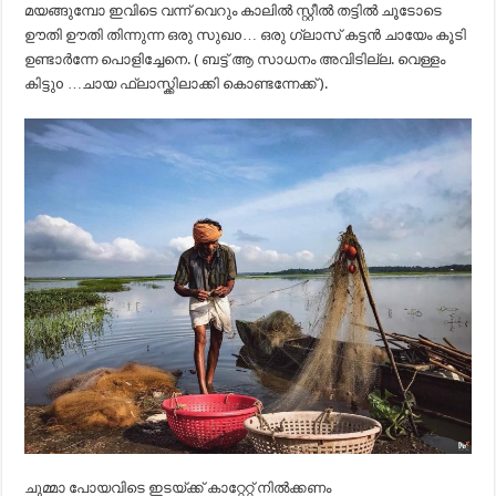
മയങ്ങുമ്പോ ഇവിടെ വന്ന് വെറും കാലിൽ സ്റ്റീൽ തട്ടിൽ ചൂടോടെ
ഊതി ഊതി തിന്നുന്ന ഒരു സുഖo… ഒരു ഗ്ലാസ് കട്ടൻ ചായേം കൂടി
ഉണ്ടാർന്നേ പൊളിച്ചേനെ. ( ബട്ട് ആ സാധനം അവിടില്ല. വെള്ളം
കിട്ടുo …ചായ ഫ്ലാസ്ക്കിലാക്കി കൊണ്ടന്നേക്ക് ).
ചുമ്മാ പോയവിടെ ഇടയ്ക്ക് കാറ്റേറ്റ് നിൽക്കണം