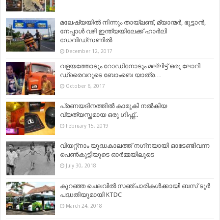
മലേഷ്യയിൽ നിന്നും തായ്‌ലണ്ട്, മ്യാന്മർ, ഭൂട്ടാൻ,
നേപ്പാൾ വഴി ഇന്ത്യയിലേക്ക് ഹാർലി
ഡേവിഡ്‌സണില്‍…
December 12, 2017
വളയത്തോടും റോഡിനോടും മല്ലിട്ട് ഒരു ലോറി
ഡ്രൈവറുടെ ബോംബെ യാത്ര…
October 6, 2017
പ്രണയദിനത്തിൽ കാമുകി നൽകിയ
വ്യത്യസ്തമായ ഒരു ഗിഫ്റ്റ്..
February 15, 2019
വിയറ്റ്‌നാം യുദ്ധകാലത്ത് നഗ്‌നയായി ഓടേണ്ടിവന്ന
പെണ്‍കുട്ടിയുടെ ഓര്‍മ്മയിലൂടെ
July 30, 2018
കുറഞ്ഞ ചെലവില്‍ സഞ്ചാരികള്‍ക്കായി ബസ് ടൂര്‍
പദ്ധതിയുമായി KTDC
March 24, 2018