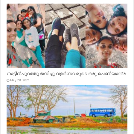
നാട്ടിൻപുറത്തു ജനിച്ചു വളർന്നവരുടെ ഒരു പെൺയാത്ര
May 28, 2021