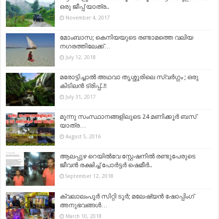
ഒരു ജീപ്പ് യാത്ര..
November 4, 2017
മോംബാസ; കെനിയയുടെ രണ്ടാമത്തെ വലിയ
നഗരത്തിലേക്ക്…
July 12, 2018
മരോട്ടിച്ചാൽ അഥവാ തൃശ്ശൂരിലെ സ്വർഗ്ഗം ; ഒരു
കിടിലൻ ട്രിപ്പ്..!!
July 31, 2017
മൂന്നു സംസ്ഥാനങ്ങളിലൂടെ 24 മണിക്കൂർ ബസ്
യാത്ര…
August 5, 2016
ആലപ്പുഴ റെയില്‍വേ സ്റ്റേഷനില്‍ രണ്ടുപേരുടെ
ജീവന്‍ രക്ഷിച്ച് പോര്‍ട്ടര്‍ ഷെമീർ..
September 12, 2018
ക്വലാലംപൂര്‍ സിറ്റി ടൂര്‍; മലേഷ്യന്‍ ഷോപ്പിംഗ്
അനുഭവങ്ങള്‍…
March 10, 2018