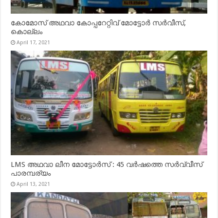
കോമോസ് അഥവാ കോപ്പറേറ്റിവ് മോട്ടോര്‍ സര്‍വീസ്,
കൊല്ലം
April 17, 2021
LMS അഥവാ ലീന മോട്ടോർസ് : 45 വർഷത്തെ സർവ്വീസ്
പാരമ്പര്യം
April 13, 2021