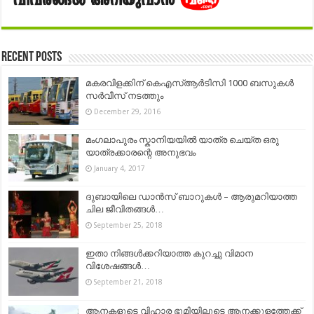
Recent Posts
മകരവിളക്കിന് കെഎസ്ആർടിസി 1000 ബസുകൾ
സർവീസ് നടത്തും
December 29, 2016
മംഗലാപുരം സ്കാനിയയിൽ യാത്ര ചെയ്ത ഒരു
യാത്രക്കാരന്റെ അനുഭവം
January 4, 2017
ദുബായിലെ ഡാന്‍സ് ബാറുകള്‍ – ആരുമറിയാത്ത
ചില ജീവിതങ്ങൾ…
September 25, 2018
ഇതാ നിങ്ങൾക്കറിയാത്ത കുറച്ചു വിമാന
വിശേഷങ്ങൾ…
September 21, 2018
ആനകളുടെ വിഹാര ഭൂമിയിലൂടെ ആനക്കുളത്തേക്ക്