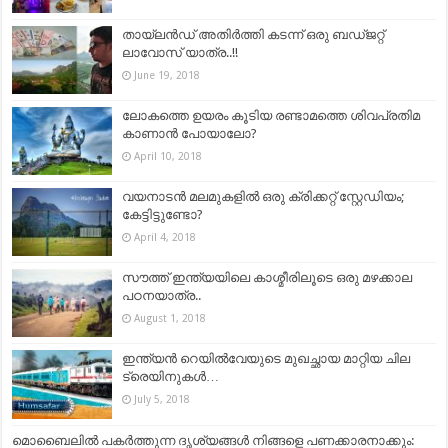
തായ്‌ലൻഡ് അതിർത്തി കടന്ന് ഒരു ബഡ്ജറ്റ്
ലാവോസ് യാത്ര..!!
June 19, 2018
ലോകത്തെ ഉയരം കൂടിയ രണ്ടാമത്തെ ശിവപ്രതിമ
കാണാൻ പോയാലോ?
April 10, 2018
വയനാടന്‍ മലമുകളില്‍ ഒരു ക്രിക്കറ്റ് സ്റ്റേഡിയം;
കേട്ടിട്ടുണ്ടോ?
April 4, 2018
സൗത്ത് ഇന്ത്യയിലെ കാശ്മീരിലൂടെ ഒരു മഴക്കാല
പഠനയാത്ര..
August 1, 2018
ഇന്ത്യൻ റെയിൽവേയുടെ മുഖച്ഛായ മാറ്റിയ ചില
ട്രെയിനുകൾ…
July 5, 2018
മൊബൈലില്‍ പകര്‍ത്തുന്ന ദൃശ്യങ്ങള്‍ നിങ്ങളെ പണക്കാരനാക്കും: