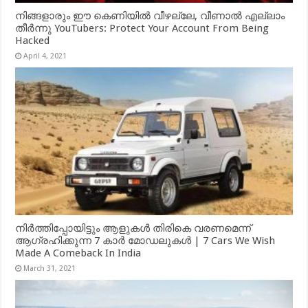
നിങ്ങളാരും ഈ കെണിയിൽ വീഴല്ലേ, വീണാൽ എല്ലാം
തീർന്നു YouTubers: Protect Your Account From Being
Hacked
April 4, 2021
നിർത്തിപ്പോയിട്ടും ആളുകൾ തിരികെ വരണമെന്ന്
ആഗ്രഹിക്കുന്ന 7 കാർ മോഡലുകൾ | 7 Cars We Wish
Made A Comeback In India
March 31, 2021