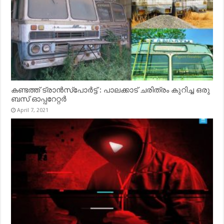
കണ്ടത്ത് ട്രാൻസ്‌പോർട്ട് : പാലക്കാട് ചരിത്രം കുറിച്ച ഒരു
ബസ് ഓപ്പറേറ്റർ
April 7, 2021