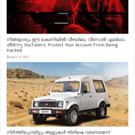
നിങ്ങളാരും ഈ കെണിയിൽ വീഴല്ലേ, വീണാൽ എല്ലാം
തീർന്നു YouTubers: Protect Your Account From Being
Hacked
April 4, 2021
നിർത്തിപ്പോയിട്ടും ആളുകൾ തിരികെ വരണമെന്ന്