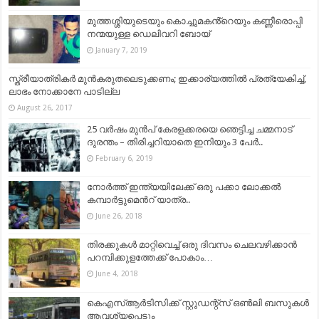
മുത്തശ്ശിയുടെയും കൊച്ചുമകൻ്റെയും കണ്ണീരൊപ്പി
നന്മയുള്ള ഡെലിവറി ബോയ്
January 7, 2019
സ്ത്രീയാത്രികര്‍ മുന്‍കരുതലെടുക്കണം; ഇക്കാര്യത്തില്‍ പ്രത്യേകിച്ച്,
ലാഭം നോക്കാനേ പാടില്ല
August 26, 2017
25 വർഷം മുൻപ് കേരളക്കരയെ ഞെട്ടിച്ച ചമ്മനാട്
ദുരന്തം – തിരിച്ചറിയാതെ ഇനിയും 3 പേർ..
February 6, 2019
നോർത്ത് ഇന്ത്യയിലേക്ക് ഒരു പക്കാ ലോക്കൽ
കമ്പാർട്ടുമെൻറ് യാത്ര..
June 26, 2018
തിരക്കുകള്‍ മാറ്റിവെച്ച് ഒരു ദിവസം ചെലവഴിക്കാൻ
പറമ്പിക്കുളത്തേക്ക് പോകാം…
June 4, 2018
കെഎസ്ആര്‍ടിസിക്ക് സ്റ്റുഡന്റ്‌സ് ഒണ്‍ലി ബസുകള്‍
ആവശ്യപ്പെടും