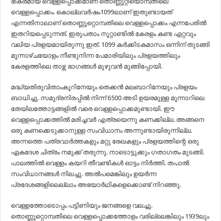
ഭീകരമായ വെള്ളപ്പൊക്കമാണ് തൊണ്ണൂറ്റിയൊമ്പതിലെ
വെള്ളപ്പൊക്കം. കൊല്ലവർഷം1099ലാണ് ഇതുണ്ടായത്
എന്നതിനാലാണ് തൊണ്ണൂറ്റൊമ്പതിലെ വെള്ളപ്പൊക്കം എന്നപേരിൽ
ഇതറിയപ്പെടുന്നത്. ഇരുപതാം നൂറ്റാണ്ടിൽ കേരളം കണ്ട ഏറ്റവും
വലിയ പ്രളയമായിരുന്നു ഇത്. 1099 കർക്കിടകമാസം ഒന്നിന് തുടങ്ങി
മൂന്നാഴ്ചയോളം നീണ്ടുനിന്ന പേമാരിയിലും പ്രളയത്തിലും
കേരളത്തിലെ താഴ്ന്ന ഭാഗങ്ങൾ മുഴുവൻ മുങ്ങിപ്പോയി.
മദ്ധ്യതിരുവിതാംകൂറിനേയും തെക്കൻ മലബാറിനേയും പ്രളയം
ബാധിച്ചു. സമുദ്രനിരപ്പിൽ നിന്ന് 6500 അടി ഉയരമുള്ള മൂന്നാറിലെ
തേയിലത്തോട്ടങ്ങളിൽ വരെ വെള്ളപ്പൊക്കമുണ്ടായി. ഈ
വെള്ളപ്പൊക്കത്തിൽ മരിച്ചവർ എത്രയെന്നു കണക്കില്ല. അങ്ങനെ
ഒരു കണക്കെടുക്കാനുള്ള സംവിധാനം അന്നുണ്ടായിരുന്നില്ല.
അന്നത്തെ പത്രവാർത്തകളും മറ്റു രേഖകളും പ്രളയത്തിന്റെ ഒരു
ഏകദേശ ചിത്രം നമുക്ക് തരുന്നു. നാടൊട്ടുക്കും ഗതാഗതം മുടങ്ങി.
പാലത്തിൽ വെള്ളം കയറി തീവണ്ടികൾ ഓട്ടം നിർത്തി. തപാൽ
സംവിധാനങ്ങൾ നിലച്ചു. അൽപമെങ്കിലും ഉയർന്ന
പ്രദേശങ്ങളിലെല്ലാം അഭയാർഥികളെക്കൊണ്ട് നിറഞ്ഞു.
വെള്ളത്തോടൊപ്പം പട്ടിണിയും ജനങ്ങളെ വലച്ചു.
തൊണ്ണൂറ്റൊമ്പതിലെ വെള്ളപ്പൊക്കത്തോളം വരില്ലെങ്കിലും 1939ലും