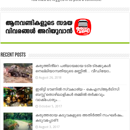
Recent Posts
കരുത്തിൻ്റെ പര്യായമായ ടട്ര ട്രക്കുകൾ
നെല്ലിയാമ്പതിയുടെ മണ്ണിൽ… വീഡിയോ..
August 26, 2018
ഇരിട്ടി ടൗണിൽ സ്വകാര്യ – കെഎസ്ആർടിസി
ബസ്സ് തൊഴിലാളികൾ തമ്മിൽ തർക്കവും
വാക്പോരും…
October 5, 2017
കരുത്തരായ കടുവകളുടെ അതിർത്തി സംഘർഷം..
കടുവപ്പോര് !!
August 3, 2017