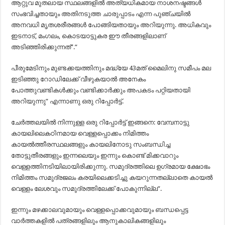
ആറ്റുവ മുതലായ സ്ഥലങ്ങളിൽ അത്യധികമായ നാശനഷ്ടങ്ങൾ
സംഭവിച്ചതായും അതിനടുത്ത ചാരുപ്പാടം എന്ന പുഞ്ചയിൽ
അനവധി മൃതശരീരങ്ങൾ പോങ്ങിയതായും അറിയുന്നു. അധികവും
ഇടനാട്, മംഗലം, കൊടയാട്ടുകര ഈ തീരങ്ങളിലാണ്
അടിഞ്ഞിരിക്കുന്നത്”.”
പീരുമേടിനും മുണ്ടക്കയത്തിനും മദ്ധ്യേ 43മത് മൈലിനു സമീപം മല
ഇടിഞ്ഞു റോഡിലേക്ക് വീഴുകയാൽ അനേകം
പോത്തുവണ്ടികൾക്കും വണ്ടിക്കാർക്കും അപകടം പറ്റിയതായി
അറിയുന്നു” എന്നാണു ഒരു റിപ്പോർട്ട്.
ചേർത്തലയിൽ നിന്നുള്ള ഒരു റിപ്പോർട്ട് ഇങ്ങനെ: വേമ്പനാട്ടു
കായലിലെകഠിനമായ വെള്ളപ്പൊക്കം നിമിത്തം
കായൽത്തീരസ്ഥലങ്ങളും കായലിനോടു സംബന്ധിച്ച
തോട്ടുതീരങ്ങളും ഇന്നലെയും ഇന്നും കൊണ്ട് മിക്കവാറും
വെള്ളത്തിനടിയിലായിരിക്കുന്നു. സമുദ്രത്തിലെ ഉഗ്രമായ ക്ഷോഭം
നിമിത്തം സമുദ്രജലം കരയിലെക്കടിച്ചു കയറുന്നതല്ലാതെ കായൽ
വെള്ളം ലേശവും സമുദ്രത്തിലേക്ക് പോകുന്നില്ല”.
ഇന്നും മഴക്കാലവുമായും വെള്ളപ്പൊക്കവുമായും ബന്ധപ്പെട്ട
വാർത്തകളിൽ പത്രങ്ങളിലും ആനുകാലികങ്ങളിലും