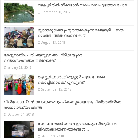
മഴകുളിരിൽ നീരാടാൻ മാലപറമ്പ് എടത്തറ ചോല !!
December 30, 2017
ദുരന്തമുഖത്തും ദുരന്തമാകുന്ന മലയാളി… ഇത്
മൊത്തത്തിൽ നാണക്കേട്…
August 13, 2018
കേട്ടുമാത്രം പരിചയമുള്ള ആഫ്രിക്കയുടെ
വന്യസൗന്ദര്യത്തിലേയ്ക്ക് ….
January 29, 2018
തൃശ്ശൂർക്കാർക്ക് തൃശ്ശൂർ പൂരം പോലെ
കൊച്ചീക്കാർക്ക് എന്തുണ്ട്?
September 15, 2018
വിൻഡോസ് വഴി ലോകമെങ്ങും പ്രശസ്തമായ ആ ചിത്രത്തിൻറെ
യാഥാർത്ഥ്യം എന്ത്?
October 31, 2018
സു: ബത്തേരിയിലെ ഈ കെഎസ്ആര്‍ടിസി
ജീവനക്കാരാണ് താരങ്ങള്‍…
March 19, 2018