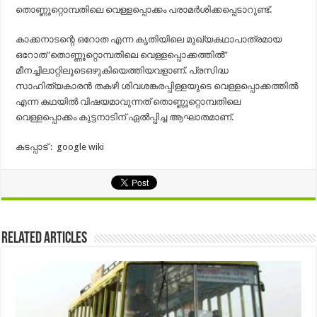
തൊണ്ണൂറ്റൊമ്പതിലെ വെള്ളപ്പൊക്കം പരാമർശിക്കപ്പെടാറുണ്ട്.
കാക്കനാടന്റെ ഒറോത എന്ന കൃതിയിലെ മുഖ്യകഥാപാത്രമായ
ഒറോത”തൊണ്ണൂറ്റൊമ്പതിലെ വെള്ളപ്പൊക്കത്തിൽ”
മീനച്ചിലാറ്റിലൂടെഒഴുകിയെത്തിയവളാണ്. പ്രസിദ്ധ
സാഹിത്യകാരൻ തകഴി ശിവശങ്കരപ്പിള്ളയുടെ വെള്ളപ്പൊക്കത്തിൽ
എന്ന കഥയിൽ വിഷയമാവുന്നത് തൊണ്ണൂറ്റൊമ്പതിലെ
വെള്ളപ്പൊക്കം കുട്ടനാടിന് ഏൽപ്പിച്ച ആഘാതമാണ്.
കടപ്പാട് : google wiki
Related Articles