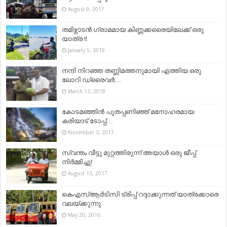
August 9, 2017
തമിഴ്നാടൻ ഗ്രാമമായ കിണ്ണക്കരൈയിലേക്ക് ഒരു
യാത്ര !!
January 5, 2019
നന്ദി നിറഞ്ഞ തണ്ണിമത്തനുമായി എത്തിയ ഒരു
ലോറി ഡ്രൈവര്‍…
March 13, 2018
കോടമഞ്ഞിൻ പുതപ്പണിഞ്ഞ് മനോഹരമായ
കരിയാട് ടോപ്പ്…
November 3, 2017
സ്വന്തം വീട്ടു മുറ്റത്തിരുന്ന് അയാള്‍ ഒരു ജീപ്പ്
നിര്‍മ്മിച്ചു!
August 13, 2017
കെഎസ്ആര്‍ടിസി ട്രിപ്പ് റദ്ദാക്കുന്നത് യാത്രക്കാരെ
വലയ്ക്കുന്നു
May 20, 2016