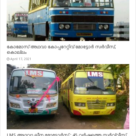
കോമോസ് അഥവാ കോപ്പറേറ്റിവ് മോട്ടോര്‍ സര്‍വീസ്,
കൊല്ലം
April 17, 2021
LMS അഥവാ ലീന മോട്ടോർസ് : 45 വർഷത്തെ സർവ്വീസ്