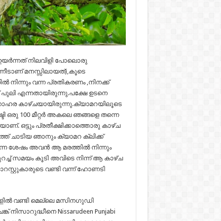
 ഉയർന്നത് നിലവിളി പോലൊരു
്നീടാണ് മനസ്സിലായത്),കൂടെ
 നിന്നും വന്ന പ്രതികരണം ,നിനക്ക്
ലി എന്നതായിരുന്നു.പക്ഷേ ഉടനെ
നോഹര കാഴ്ചയായിരുന്നു.ക്യാമറയിലൂടെ
ി ഒരു 100 മീറ്റർ അകലെ ഞങ്ങളെ തന്നെ
്. ഒട്ടും പ്രതീക്ഷിക്കാത്തൊരു കാഴ്ച
ുറത്ത് ചാടിയ ഞാനും ക്യാമറ ക്ലിക്ക്
്ന ശേഷം അവൻ ആ മരത്തിൽ നിന്നും
.കുറച്ച് സമയം കൂടി അവിടെ നിന്ന് ആ കാഴ്ച
റസ്റ്റുകാരുടെ വണ്ടി വന്ന് ഹോണടി
ളിൽ വണ്ടി മെല്ലെ മസിനഗുഡി
ക് നിസാറുദ്ധീനെ Nissarudeen Punjabi