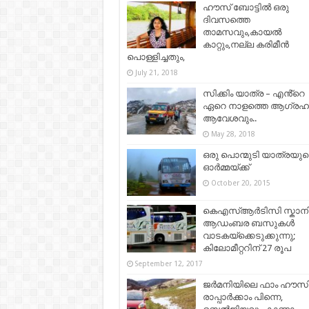
ഹൗസ് ബോട്ടിൽ ഒരു
ദിവസത്തെ
താമസവും,കായൽ
കാറ്റും,നല്ല കരിമീൻ
പൊള്ളിച്ചതും,
July 21, 2018
സിക്കിം യാത്ര – എൻ്റെ
ഏറെ നാളത്തെ ആഗ്രഹ
ആവേശവും..
May 28, 2018
ഒരു പൊന്മുടി യാത്രയുട
ഓർമ്മയ്ക്ക്
October 20, 2015
കെഎസ്ആർടിസി സ്കാന
ആഡംബര ബസുകൾ
വാടകയ്ക്കെടുക്കുന്നു;
കിലോമീറ്ററിന് 27 രൂപ
September 12, 2017
ജർമനിയിലെ ഫാം ഹൗസ
രാപ്പാർക്കാം പിന്നെ,