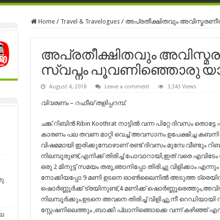
Home
/
Travel & Travelogues
/
അപ്രതീക്ഷിതവും അവിസ്മരണീ
അപ്രതീക്ഷിതവും അവിസ്
സ്വപ്നം പൂവണിഞ്ഞൊരു യ
August 4, 2018
Leave a comment
3,343 Views
വിവരണം – റഫീഖ് തളിപ്പറമ്പ്.
ചങ്ക് റിബിൻ Ribin Koothrat നാട്ടിൽ വന്ന പിറ്റേ ദിവസം ത
കാരണം പല തവണ മാറ്റി വെച്ച് അവസാനം ഉപേക്ഷിച്ച കബന
വിഷമമായി ഇരിക്കുമ്പോഴാണ് രണ്ട് ദിവസം മുമ്പേ വീണ്ടും റ
നിലമ്പൂരുണ്ട്,എനിക്ക് തിരിച്ച് പോവാറായി,ഇത് വരെ എവിടേ
ഒരു 2 മിനുട്ട് സമയം തരൂ,ഞാനിപ്പോ തിരിച്ചു വിളിക്കാം എന
നോക്കിയപ്പോ 9 മണി ഉടനെ ഓൺലൈനിൽ അടുത്ത ട്രെയിൻ സ
ു
ഷൊർണ്ണൂർക്ക് ട്രയിനുണ്ട്,4 മണിക്ക് ഷൊർണ്ണൂരെത്തും,അവിടുന
നിലമ്പൂർക്കും.ഉടനെ അവനെ തിരിച്ച് വിളിച്ചു,നീ റെഡിയായി 
സ്റ്റേഷനിലെത്തും ,ബാക്കി പ്ലാനിങ്ങൊക്കെ വന്ന് കഴിഞ്ഞ് 
െ