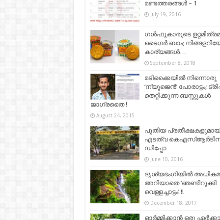
മണ്ടത്തരങ്ങൾ – 1
July 19, 2016
ഗൾഫുകാരുടെ ഉറ്റമിത്ര
ടൈഗർ ബാം; നിങ്ങളറിയേ
കാര്യങ്ങൾ…
September 8, 2018
മടിക്കൈയിൽ നിന്നൊരു
‘ന്യൂജെൻ’ പോരാട്ടം; ട്രിപ്
തെറ്റിക്കുന്ന ബസ്സുകൾ
ജാഗ്രതൈ !
August 24, 2015
പുതിയ പ്രതീക്ഷകളുമായ
എടത്വ കെഎസ്ആര്‍ടി
ഡിപ്പോ
June 10, 2016
ദൃശ്യഭംഗിയില്‍ അധികമ
അറിയാതെ ‘ഞണ്ടിറുക്കി
വെള്ളച്ചാട്ടം’ !!
December 18, 2017
ഓര്‍മ്മിക്കാന്‍ ഒരു ഏര്‍ക്കാ