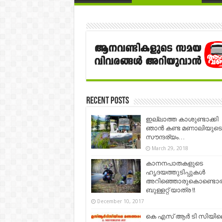
Recent Posts
ഇല്ലാത്ത കാശുണ്ടാക്കി
ഞാന്‍ കണ്ട മണാലിയുടെ
സൗന്ദര്യം…
March 29, 2018
കാനനപാതകളുടെ
ഹൃദയത്തുടിപ്പുകൾ
അറിഞ്ഞൊരുകൊണ്ടൊര
ബുള്ളറ്റ് യാത്ര !!
December 10, 2017
കെ എസ് ആർ ടി സിയില