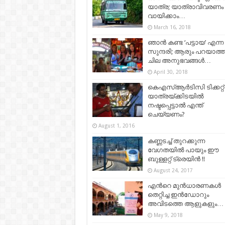
യാത്ര; യാത്രാവിവരണം
വായിക്കാം…
March 16, 2018
ഞാന്‍ കണ്ട ‘പട്ടായ’ എന്ന
സുന്ദരി; ആരും പറയാത്
ചില അനുഭവങ്ങള്‍…
April 30, 2018
കെഎസ്ആര്‍ടിസി ടിക്കറ്റ്
യാത്രയ്ക്കിടയിൽ
നഷ്ടപ്പെട്ടാൽ എന്ത്
ചെയ്യണം?
August 1, 2016
കണ്ണടച്ച് തുറക്കുന്ന
വേഗതയില്‍ പായും ഈ
ബുള്ളറ്റ് ട്രെയിന്‍ !!
August 24, 2017
എന്‍റെ മുൻധാരണകൾ
തെറ്റിച്ച ഇൻഡോറും
അവിടത്തെ ആളുകളും…
May 9, 2018