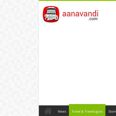
News
Travel & Travelogues
Stor