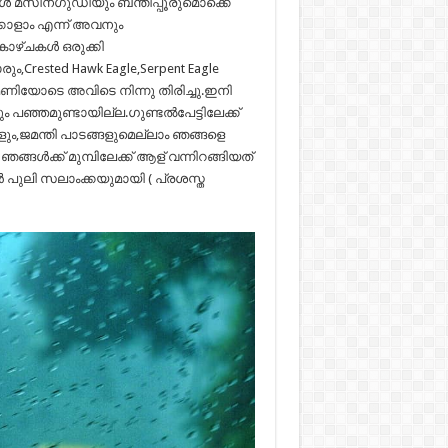
ിങ്ങൾ മസിനഗുഡിയും ബന്തിപ്പൂരുമൊക്കെ
്കോളാം എന്ന് അവനും
കാഴ്ചകൾ ഒരുക്കി
,Crested Hawk Eagle,Serpent Eagle
മണിയോടെ അവിടെ നിന്നു തിരിച്ചു.ഇനി
്ടും പഞ്ഞമുണ്ടായില്ല.ഗുണ്ടൽപേട്ടിലേക്ക്
ളും,ജമന്തി പാടങ്ങളുമെല്ലാം ഞങ്ങളെ
ങ്ങൾക്ക് മുമ്പിലേക്ക് ആള് വന്നിറങ്ങിയത്
പുലി സലാംക്കയുമായി ( പ്രശസ്ത