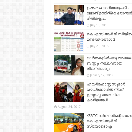
ഉത്തര കൊറിയയും കിം
ജോങ് ഉന്നിൻ്റെ ഭ്രാന്ത
രീതികളും…
July 10, 2018
കെ എസ് ആർ ടി സിയില
മണ്ടത്തരങ്ങൾ 2
July 21, 2016
ഓര്‍മ്മകളില്‍ ഒരു അഞ്ജല
ബസ്സും നല്ലവരായ
ജീവനക്കാരും
January 17, 2019
എയര്‍ഹോസ്റ്റസുമാര്‍
യാത്രക്കാരില്‍ നിന്ന്
ഇഷ്ടപ്പെടാത്ത ചില
കാര്യങ്ങള്‍
August 24, 2017
KSRTC ബ്ലോഗിന്റെ ഓണ
കെ എസ് ആര്‍ ടി
സിയോടൊപ്പം