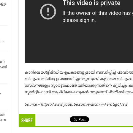
കളും
‍…
ാന
ക്കി
കാറിലെ മള്‍ട്ടിമീഡിയ ഉപകരങ്ങളുമായി ബന്ധിപ്പിച്ച് പ്രവര്‍ത
ബിഎംഡബ്ല്യു ഉപയോഗിച്ചുനരുന്നുണ്ട്. കൂടാതെ ബിഎംഡബ്ല്
സേവനങ്ങളും സ്മാര്‍ട്ട്‌ഫോണ്‍ വഴിയാക്കുന്നതിനെ കുറിച്ചും ക
സ്മാര്‍ട്ട്‌ഫോണ്‍ ആപ്ലിക്കേഷനുകള്‍ വരുമെന്ന് പ്രതീക്ഷിക്കാം
ത
Source – https://www.youtube.com/watch?v=AeroGgCJ7sw
്ത
ൽവേ
Share