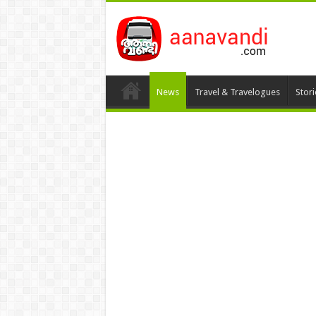
News
Travel & Travelogues
Stor