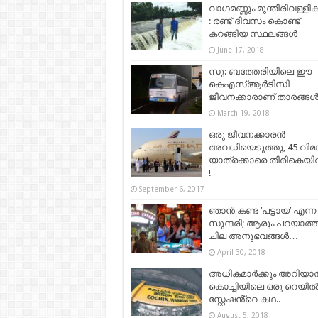
വാഗമണ്ണും മുന്തിരിവള്ളി
: രണ്ട് ദിവസം കൊണ്ട്
കറങ്ങിയ സ്ഥലങ്ങൾ
June 17, 2018
സു: ബത്തേരിയിലെ ഈ
കെഎസ്ആര്‍ടിസി
ജീവനക്കാരാണ് താരങ്ങള്
March 19, 2018
ഒരു ജീവനക്കാരൻ
അവധിയെടുത്തു, 45 വിമ
യാത്രക്കാരെ തിരികെയിറ
!
September 6, 2017
ഞാന്‍ കണ്ട ‘പട്ടായ’ എന്ന
സുന്ദരി; ആരും പറയാത്
ചില അനുഭവങ്ങള്‍…
April 30, 2018
അധികമാർക്കും അറിയാത
കൊച്ചിയിലെ ഒരു റെയി
സ്റ്റേഷൻ്റെ കഥ..
August 5, 2018