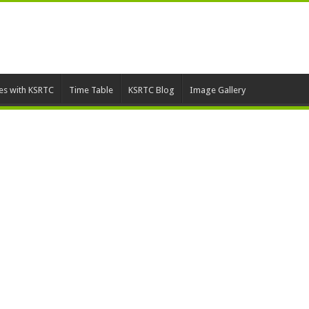
ies with KSRTC
Time Table
KSRTC Blog
Image Gallery