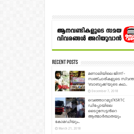
Recent Posts
മണാലിയിലെ ജിന്ന് –
സഞ്ചാരികളുടെ സ്വന്ത
‘ബാബുക്ക’യുടെ കഥ..
December 7, 2018
വെഞ്ഞാറമൂട് KSRTC
ഡിപ്പോയിലെ
ടൈറ്റസേട്ടന്‍റെ
ആത്മാര്‍ത്ഥതയും
കോമഡിയും..
March 21, 2018