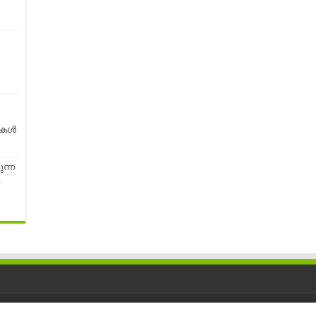
കള്‍
ന്ന
…