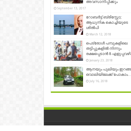
അവസാനിപ്പിക്കും
September 13, 2017
റോബര്‍ട്ട് ബ്രിസ്റ്റോ;
ആധുനിക കൊച്ചിയുടെ
ശില്‍പി
March 12, 2018
പെട്രോള്‍ പമ്പുകളിലെ
തട്ടിപ്പുകളില്‍ നിന്നും
രക്ഷപ്പെടാന്‍ 8 എളുപ്പവഴി
January 23, 2018
ആനയും പുലിയും ഇറങ്ങു
ഒവാലിയിലേക്ക് പോകാം
July 16, 2018