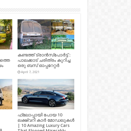
കണ്ടത്ത് ട്രാൻസ്‌പോർട്ട് :
ഷത്തെ
പാലക്കാട് ചരിത്രം കുറിച്ച
യം
ഒരു ബസ് ഓപ്പറേറ്റർ
April 7, 2021
ഫ്ലോപ്പായി പോയ 10
ലക്ഷ്വറി കാർ മോഡലുകൾ
| 10 Amazing Luxury Cars
ർ
That Flopped Miserably