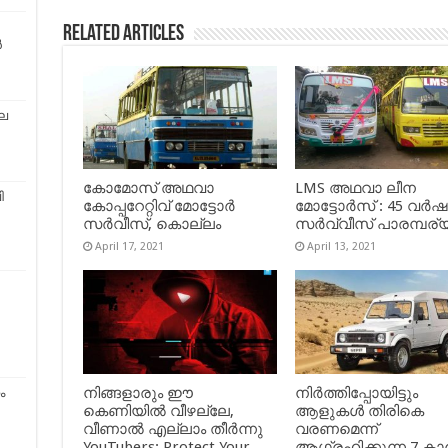
Related Articles
ൻ
െ
കോമോസ് അഥവാ
LMS അഥവാ ലീന
ി
കോപ്പറേറ്റിവ് മോട്ടോര്‍
മോട്ടോർസ് : 45 വർ
സര്‍വീസ്, കൊല്ലം
സർവ്വീസ് പാരമ്പര്
April 17, 2021
April 13, 2021
നിങ്ങളാരും ഈ
നിർത്തിപ്പോയിട്ടും
ം
കെണിയിൽ വീഴല്ലേ,
ആളുകൾ തിരികെ
വീണാൽ എല്ലാം തീർന്നു
വരണമെന്ന്
YouTubers: Protect Your
ആഗ്രഹിക്കുന്ന 7 കാ