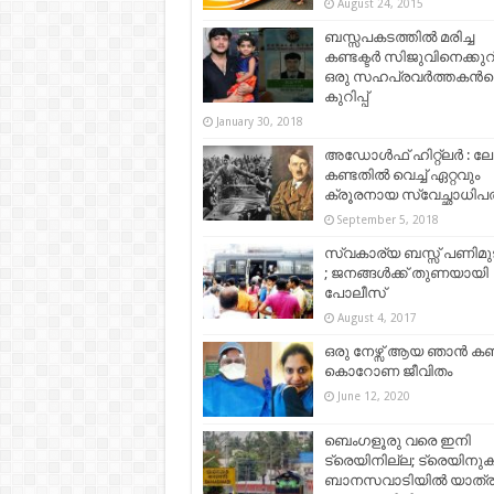
August 24, 2015
ബസ്സപകടത്തില്‍ മരിച്ച
കണ്ടക്ടർ സിജുവിനെക്കുറിച
ഒരു സഹപ്രവർത്തകന്‍റ
കുറിപ്പ്
January 30, 2018
അഡോൾഫ് ഹിറ്റ്ലർ : ല
കണ്ടതിൽ വെച്ച് ഏറ്റവും
ക്രൂരനായ സ്വേച്ഛാധിപ
September 5, 2018
സ്വകാര്യ ബസ്സ് പണിമുട
; ജനങ്ങള്‍ക്ക് തുണയായി
പോലീസ്
August 4, 2017
ഒരു നേഴ്സ് ആയ ഞാൻ കണ
കൊറോണ ജീവിതം
June 12, 2020
ബെംഗളൂരു വരെ ഇനി
ട്രെയിനില്ല; ട്രെയിനുക
ബാനസവാടിയില്‍ യാത്