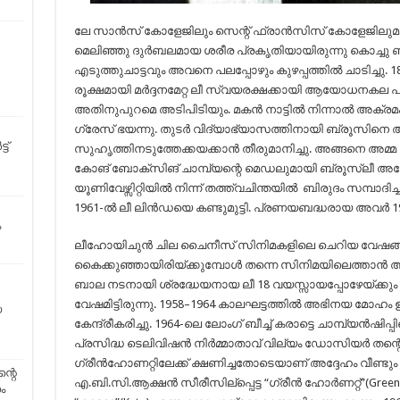
ലേ സാൻസ് കോളേജിലും സെന്റ് ഫ്രാൻസിസ് കോളേജിലുമായ
മെലിഞ്ഞു ദുർബലമായ ശരീര പ്രകൃതിയായിരുന്നു കൊച്ചു 
എടുത്തുചാട്ടവും അവനെ പലപ്പോഴും കുഴപ്പത്തിൽ ചാടിച്ചു
രൂക്ഷമായി മർദ്ദനമേറ്റ ലീ സ്വയരക്ഷക്കായി ആയോധനകല പഠി
അതിനുപുറമെ അടിപിടിയും. മകൻ നാട്ടിൽ നിന്നാൽ അക്രമം
ഗ്രേസ് ഭയന്നു. തുടർ വിദ്യാഭ്യാസത്തിനായി ബ്രൂസിനെ 
ട്
സുഹൃത്തിനടുത്തേക്കയക്കാൻ തീരുമാനിച്ചു. അങ്ങനെ അമ
കോങ് ബോക്സിങ് ചാമ്പ്യന്റെ മെഡലുമായി ബ്രൂസ്‌ലീ അമ
യൂണിവേഴ്സിറ്റിയിൽ നിന്ന് തത്ത്വചിന്തയിൽ ‍ ബിരുദം സമ്പാദിച്
1961-ൽ ലീ ലിൻഡയെ കണ്ടുമുട്ടി. പ്രണയബദ്ധരായ അവർ 1
ം
ലീഹോയിചുൻ ചില ചൈനീസ് സിനിമകളിലെ ചെറിയ വേഷങ്ങൾ
കൈക്കുഞ്ഞായിരിയ്ക്കുമ്പോൾ തന്നെ സിനിമയിലെത്താൻ അത
ബാല നടനായി ശ്രദ്ധേയനായ ലീ 18 വയസ്സായപ്പോഴേയ്ക്കും
വേഷമിട്ടിരുന്നു. 1958–1964 കാലഘട്ടത്തിൽ അഭിനയ മോഹം
യ
കേന്ദ്രീകരിച്ചു. 1964-ലെ ലോംഗ് ബീച്ച് കരാട്ടെ ചാമ്പ്യൻഷി
പ്രസിദ്ധ ടെലിവിഷൻ നിർമ്മാതാവ് വില്യം ഡോസിയർ തന്
ഗ്രീൻഹോണറ്റിലേക്ക് ക്ഷണിച്ചതോടെയാണ്‌ അദ്ദേഹം വീണ്ടും 
്റെ
എ.ബി.സി.ആക്ഷൻ സീരീസില്പ്പെട്ട “ഗ്രീൻ ഹോർണറ്റ്”(Green H
ം