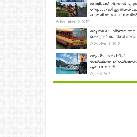
തായ്‌ലണ്ട്, മ്യാന്മർ, ഭൂട്ട
നേപ്പാൾ വഴി ഇന്ത്യയിലേക
ഹാർലി ഡേവിഡ്‌സണില്
December 12, 2017
ഒരു നല്ല – വ്യത്യസ്ഥ
കെഎസ്ആർടിസി അനു
October 19, 2015
ആഫ്രിക്കന്‍ ദ്വീപ്
രാജ്യമായ ‘സെയ്‌ഷെൽസ
എന്ന സുന്ദരി…
July 6, 2018