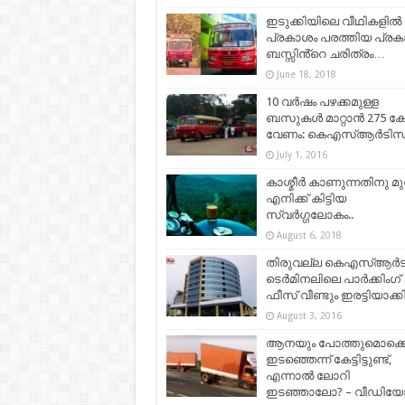
ഇടുക്കിയിലെ വീഥികളിൽ
പ്രകാശം പരത്തിയ പ്രക
ബസ്സിൻ്റെ ചരിത്രം…
June 18, 2018
10 വർഷം പഴക്കമുള്ള
ബസുകൾ മാറ്റാൻ 275 ക
വേണം: കെഎസ്ആർടിസ
July 1, 2016
കാശ്മീർ കാണുന്നതിനു മ
എനിക്ക് കിട്ടിയ
സ്വർഗ്ഗലോകം..
August 6, 2018
തിരുവല്ല കെഎസ്ആര്‍
ടെര്‍മിനലിലെ പാര്‍ക്കിംഗ്
ഫീസ് വീണ്ടും ഇരട്ടിയാക്ക
August 3, 2016
ആനയും പോത്തുമൊക്ക
ഇടഞ്ഞെന്ന് കേട്ടിട്ടുണ്ട്,
എന്നാല്‍ ലോറി
ഇടഞ്ഞാലോ? – വീഡിയോ