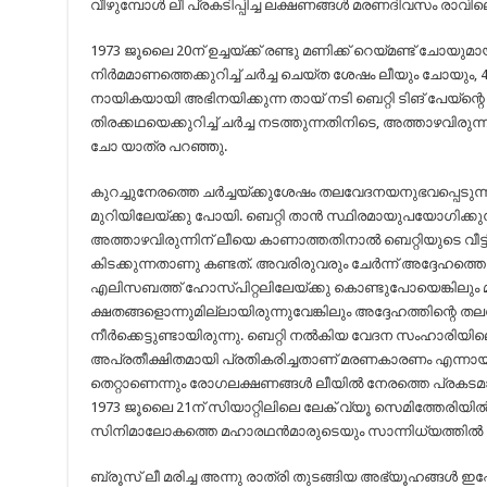
വീഴുമ്പോൾ ലീ പ്രകടിപ്പിച്ച ലക്ഷണങ്ങൾ മരണദിവസം രാവിലെ
1973 ജൂലൈ 20ന്‌ ഉച്ചയ്ക്ക് രണ്ടു മണിക്ക് റെയ്മണ്ട് ചോയു
നിർമമാണത്തെക്കുറിച്ച് ചർച്ച ചെയ്ത ശേഷം ലീയും ചോയും, 4 
നായികയായി അഭിനയിക്കുന്ന തായ് നടി ബെറ്റി ടിങ് പേയ്ന്റെ വീ
തിരക്കഥയെക്കുറിച്ച് ചർച്ച നടത്തുന്നതിനിടെ, അത്താഴവിരുന്ന
ചോ യാത്ര പറഞ്ഞു.
കുറച്ചുനേരത്തെ ചർച്ചയ്ക്കുശേഷം തലവേദനയനുഭവപ്പെടുന്ന
മുറിയിലേയ്ക്കു പോയി. ബെറ്റി താൻ സ്ഥിരമായുപയോഗിക്ക
അത്താഴവിരുന്നിന്‌ ലീയെ കാണാത്തതിനാൽ ബെറ്റിയുടെ വീട
കിടക്കുന്നതാണു കണ്ടത്. അവരിരുവരും ചേർന്ന് അദ്ദേഹത
എലിസബത്ത് ഹോസ്പിറ്റലിലേയ്ക്കു കൊണ്ടുപോയെങ്കിലും മാർ
ക്ഷതങ്ങളൊന്നുമില്ലായിരുന്നുവേങ്കിലും അദ്ദേഹത്തിന്
നീർക്കെട്ടുണ്ടായിരുന്നു. ബെറ്റി നൽകിയ വേദന സംഹാരിയി
അപ്രതീക്ഷിതമായി പ്രതികരിച്ചതാണ്‌ മരണകാരണം എന്നായി
തെറ്റാണെന്നും രോഗലക്ഷണങ്ങൾ ലീയിൽ നേരത്തെ പ്രകടമായിര
1973 ജൂലൈ 21ന്‌ സിയാറ്റിലിലെ ലേക് വ്യൂ സെമിത്തേരി
സിനിമാലോകത്തെ മഹാരഥൻമാരുടെയും സാന്നിധ്യത്തിൽ ബ്
ബ്രൂസ് ലീ മരിച്ച അന്നു രാത്രി തുടങ്ങിയ അഭ്യൂഹങ്ങൾ ഇപ്പ