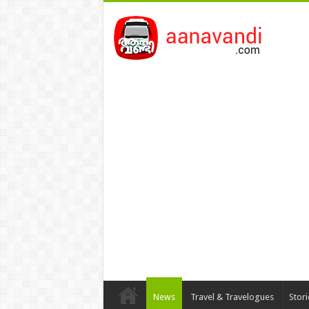
News
Travel & Travelogues
Stor