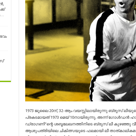
ാൻ,
്ക്
‍…
ഭവം
്’
1973 ജൂലൈ 20ന്‌, 32-ആം വയസ്സിലായിരുന്നു ബ്രൂസ് ലീയ
പ്രകടമായത് 1973 മെയ് 10നായിരുന്നു. അന്ന് ഗോൾഡൻ ഹാർ
ഡ്രാഗണി”ന്റെ ശബ്ദലേഖനത്തിനിടെ ബ്രൂസ് ലീ കുഴഞ്ഞു വീണ
ആശുപത്രിയിലെ ചികിത്സയുടെ ഫലമായി ലീ താത്കാലികമായി