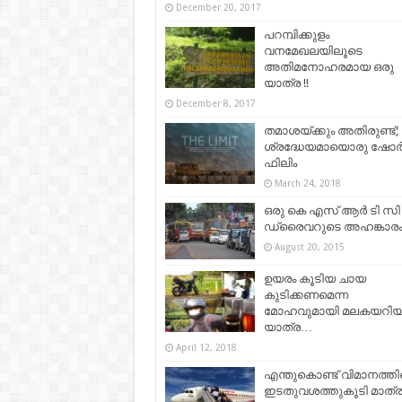
December 20, 2017
പറമ്പിക്കുളം
വനമേഖലയിലൂടെ
അതിമനോഹരമായ ഒരു
യാത്ര !!
December 8, 2017
തമാശയ്ക്കും അതിരുണ്ട്;
ശ്രദ്ധേയമായൊരു ഷോര്‍ട്
ഫിലിം
March 24, 2018
ഒരു കെ എസ് ആര്‍ ടി സി
ഡ്രൈവറുടെ അഹങ്കാര
August 20, 2015
ഉയരം കൂടിയ ചായ
കുടിക്കണമെന്ന
മോഹവുമായി മലകയറി
യാത്ര…
April 12, 2018
എന്തുകൊണ്ട് വിമാനത്തിന
ഇടതുവശത്തുകൂടി മാത്ര