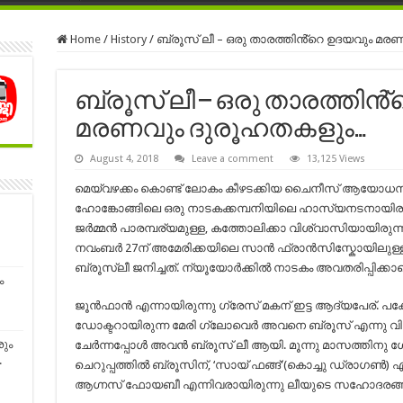
Home
/
History
/
ബ്രൂസ് ലീ – ഒരു താരത്തിൻ്റെ ഉദയവും മ
ബ്രൂസ് ലീ – ഒരു താരത്തിൻ
മരണവും ദുരൂഹതകളും…
August 4, 2018
Leave a comment
13,125 Views
മെയ്‌വഴക്കം കൊണ്ട് ലോകം കീഴടക്കിയ ചൈനീസ് ആയോധനകലാ 
ഹോങ്കോങ്ങിലെ ഒരു നാടകക്കമ്പനിയിലെ ഹാസ്യനടനായിര
ജർമ്മൻ പാരമ്പര്യമുള്ള, കത്തോലിക്കാ വിശ്വാസിയായിരുന്ന
നവം‌ബർ‍ 27ന്‌ അമേരിക്കയിലെ സാൻ ഫ്രാൻസിസ്കോയിലുള്ള 
ബ്രൂസ്‌ലീ ജനിച്ചത്. ന്യൂയോർക്കിൽ നാടകം അവതരിപ്പിക്കാ
ം
ജൂൻഫാൻ എന്നായിരുന്നു ഗ്രേസ് മകന് ഇട്ട ആദ്യപേര്. 
ഡോക്ടറായിരുന്ന മേരി ഗ്ലോവെർ അവനെ ബ്രൂസ് എന്നു വിളിച്ച
ും
ചേർന്നപ്പോൾ അവൻ ബ്രൂസ് ലീ ആയി. മൂന്നു മാസത്തിനു ശേഷം 
.
ചെറുപ്പത്തിൽ ബ്രൂസിന്‌, ‘സായ് ഫങ്ങ്'(കൊച്ചു ഡ്രാഗൺ) എന്ന
ആഗ്നസ് ഫോയബീ എന്നിവരായിരുന്നു ലീയുടെ സഹോദരങ്