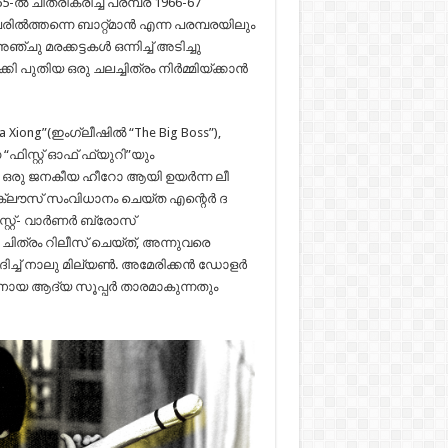
-ൽ ചിത്രീകരിച്ച പരമ്പര 1966-67
രിൽത്തന്നെ ബാറ്റ്മാൻ എന്ന പരമ്പരയിലും
്ചു മരക്കട്ടകൾ ഒന്നിച്ച് അടിച്ചു
 പുതിയ ഒരു ചലച്ചിത്രം നിർമ്മിയ്ക്കാൻ
a Xiong”(ഇംഗ്ലീഷിൽ “The Big Boss”),
ഫിസ്റ്റ് ഓഫ് ഫ്യുറി”യും
. ഒരു ജനകീയ ഹീറോ ആയി ഉയർന്ന ലീ
് ക്ലൗസ് സം‌വിധാനം ചെയ്ത എന്റെർ ദ
റ്റ്- വാർണർ ബ്രോസ്
ചിത്രം റിലീസ് ചെയ്ത്, അന്നുവരെ
ച്ച് നാലു മില്യൺ. അമേരിക്കൻ ഡോളർ
നായ ആദ്യ സൂപ്പർ താരമാകുന്നതും