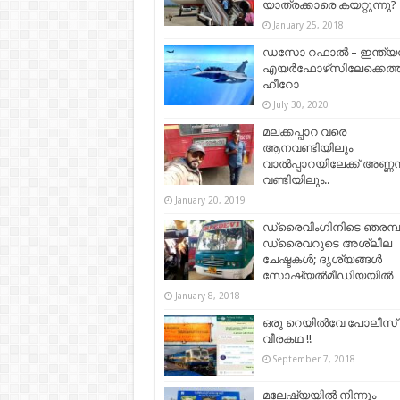
യാത്രക്കാരെ കയറ്റുന്നു?
January 25, 2018
ഡസോ റഫാൽ – ഇന്ത്
എയർഫോഴ്‌സിലേക്കെത്
ഹീറോ
July 30, 2020
മലക്കപ്പാറ വരെ
ആനവണ്ടിയിലും
വാൽപ്പാറയിലേക്ക് അണ്ണ
വണ്ടിയിലും..
January 20, 2019
ഡ്രൈവിംഗിനിടെ ഞരമ്പന
ഡ്രൈവറുടെ അശ്ലീല
ചേഷ്ടകള്‍; ദൃശ്യങ്ങള്‍
സോഷ്യല്‍മീഡിയയില്‍
January 8, 2018
ഒരു റെയിൽവേ പോലീസ്
വീരകഥ !!
September 7, 2018
മലേഷ്യയിൽ നിന്നും