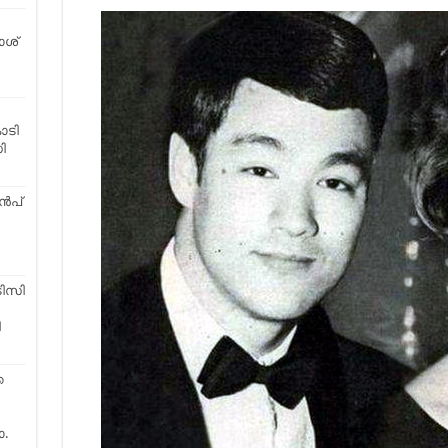
ാശ്
ോടി
ി
ുൻപ്
ടിസി
ി
െ
.