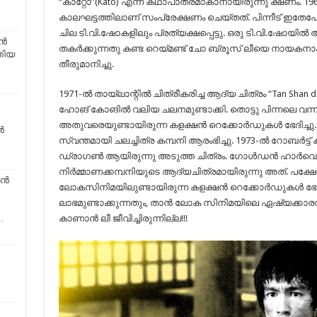
“കാറ്റോ”(Kato) എന്ന കഥാപാത്രമാകാനായിരുന്നു ക്ഷണം. 1965
കാലഘട്ടത്തിലാണ്‌ സംപ്രേക്ഷണം ചെയ്തത്. പിന്നീട് ഇതേപേ
ചില ടി.വി.ഷോകളിലും പ്രത്യക്ഷപ്പെട്ടു. ഒരു ടി.വി.ഷോയിൽ അഞ
യൻ
തകർക്കുന്നതു കണ്ട റെയ്മണ്ട് ചോ ബ്രൂസ് ലീയെ നായകനാക്കി
തിയ
തീരുമാനിച്ചു.
1971-ൽ തായ്‌ലാന്റിൽ ചിത്രീകരിച്ച ആദ്യ ചിത്രം “Tan Shan d
ഹോങ് കോങിൽ വലിയ ചലനമുണ്ടാക്കി. തൊട്ടു പിന്നലെ വന്ന “
അതുവരെയുണ്ടായിരുന്ന കളക്ഷൻ റെക്കോർഡുകൾ ഭേദിച്ചു
ൻ
സ്വന്തമായി ചലച്ചിത്ര കമ്പനി ആരംഭിച്ചു. 1973-ൽ റോബർട്ട
ഡ്രാഗൺ ആയിരുന്നു അടുത്ത ചിത്രം. ഗോൾഡൻ ഹാർവെസ്
നിർമ്മാണക്കമ്പനിയുടെ ആദ്യചിത്രമായിരുന്നു അത്. പക്ഷേ 
്‍
ലോകസിനിമയിലുണ്ടായിരുന്ന കളക്ഷൻ റെക്കോർഡുകൾ ഭേദി
ലാഭമുണ്ടാക്കുന്നതും, താൻ ലോക സിനിമയിലെ ഏഷ്യക്കാര
…
കാണാൻ ലീ ജീവിച്ചിരുന്നില്ല!!!