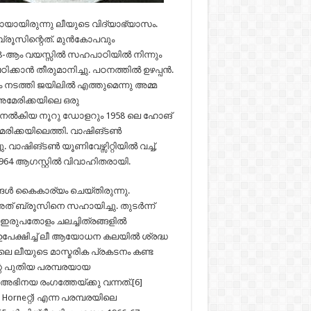
ായിരുന്നു ലീയുടെ വിദ്യാഭ്യാസം.
ബ്രൂസിന്റെത്. മുൻകോപവും
. 18-ആം വയസ്സിൽ സഹപാഠിയിൽ നിന്നും
ക്കാൻ തീരുമാനിച്ചു. പഠനത്തിൽ ഉഴപ്പൻ.
 നടത്തി ജയിലിൽ എത്തുമെന്നു അമ്മ
അമേരിക്കയിലെ ഒരു
്മ നൽകിയ നൂറു ഡോളറും 1958 ലെ ഹോങ്
േരിക്കയിലെത്തി. വാഷിങ്ടൺ
ചു. വാഷിങ്ടൺ യൂണിവേഴ്സിറ്റിയിൽ വച്ച്,
964 ആഗസ്റ്റിൽ വിവാഹിതരായി.
 കൈകാര്യം ചെയ്തിരുന്നു.
് ബ്രൂസിനെ സഹായിച്ചു. തുടർന്ന്
 ഇരുപതോളം ചലച്ചിത്രങ്ങളിൽ
 ഉപേക്ഷിച്ച് ലീ ആയോധന കലയിൽ ശ്രദ്ധ
പ്പിലെ ലീയുടെ മാസ്മരിക പ്രകടനം കണ്ട
റെ പുതിയ പരമ്പരയായ
അഭിനയ രംഗത്തേയ്ക്കു വന്നത്.[6]
orneറ്റ്) എന്ന പരമ്പരയിലെ