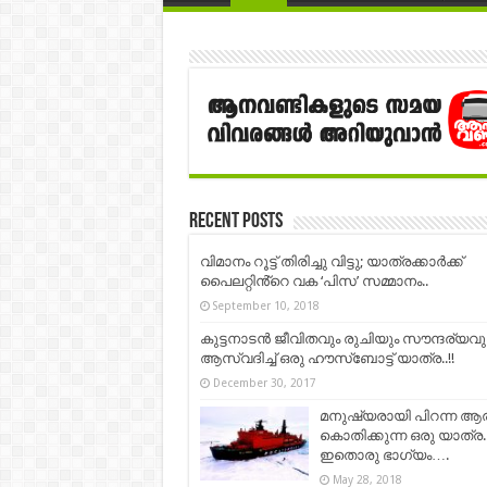
Recent Posts
വിമാനം റൂട്ട് തിരിച്ചു വിട്ടു; യാത്രക്കാർക്ക്
പൈലറ്റിൻ്റെ വക ‘പിസ’ സമ്മാനം..
September 10, 2018
കുട്ടനാടന്‍ ജീവിതവും രുചിയും സൗന്ദര്യവു
ആസ്വദിച്ച് ഒരു ഹൗസ്ബോട്ട് യാത്ര..!!
December 30, 2017
മനുഷ്യരായി പിറന്ന ആര
കൊതിക്കുന്ന ഒരു യാത്ര.
ഇതൊരു ഭാഗ്യം….
May 28, 2018