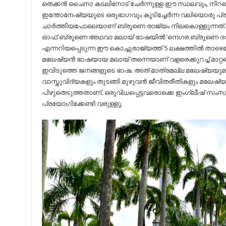
തെക്കൻ ചൈനാ കടലിനോട് ചേർന്നുള്ള ഈ സ്ഥലവും, നിറയെ
ഇന്തോനേഷ്യയുടെ ഒരുഭാഗവും കൂടിച്ചേർന്ന വലിയൊരു പ്രദ
ചാർത്തിയപോലെയാണ് ബ്രൂണെ രാജ്യം നിലകൊള്ളുന്നത്. 
ഓഫ് ബ്രൂണെ അഥവാ മലായ്‌ ഭാഷയിൽ ‘നെഗര ബ്രൂണെ ദറുസല
എന്നറിയപ്പെടുന്ന ഈ കൊച്ചുരാജ്യത്ത് 5 ലക്ഷത്തിൽ താഴെമ
മലേഷ്യൻ ഭാഷയായ മലായ് തന്നെയാണ് വളരെക്കുറച്ച് മാറ്
ഇവിടുത്തെ ജനങ്ങളുടെ ഭാഷ. അത് മാത്രമല്ല മലേഷ്യയുമായ
വാസ്തുവിദ്യകളും തുടങ്ങി മുഴുവൻ ജീവിതരീതികളും മലേഷ്
പിഴുതെടുത്തതാണ്. ഒരുവിധപ്പെട്ടവരൊക്കെ ഇംഗ്ലീഷ് സം
പ്രയോഗിക്കേണ്ടി വരുള്ളൂ.