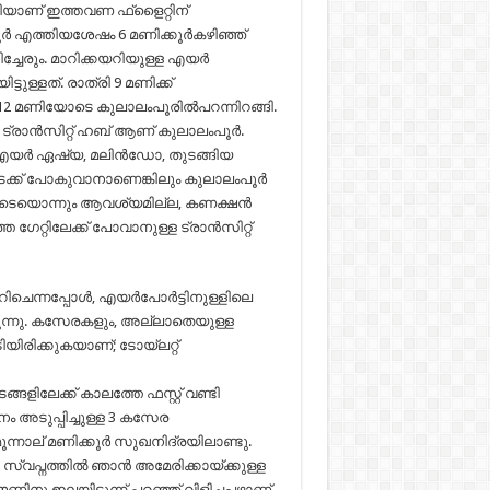
യാണ് ഇത്തവണ ഫ്‌ളൈറ്റിന്
പൂർ എത്തിയശേഷം 6 മണിക്കൂർകഴിഞ്ഞ്
േരും. മാറിക്കയറിയുള്ള എയർ
ള്ളത്. രാത്രി 9 മണിക്ക്
ം 12 മണിയോടെ കുലാലംപൂരിൽപറന്നിറങ്ങി.
ട്രാൻസിറ്റ് ഹബ് ആണ് കുലാലംപൂർ.
എയർ ഏഷ്യ, മലിൻഡോ, തുടങ്ങിയ
്ക് പോകുവാനാണെങ്കിലും കുലാലംപൂർ
ിസയുടെയൊന്നും ആവശ്യമില്ല, കണക്ഷൻ
ഗേറ്റിലേക്ക് പോവാനുള്ള ട്രാൻസിറ്റ്
 കയറിചെന്നപ്പോൾ, എയർപോർട്ടിനുള്ളിലെ
്കുന്നു. കസേരകളും, അല്ലാതെയുള്ള
യിരിക്കുകയാണ്; ടോയ്ലറ്റ്
ങളിലേക്ക് കാലത്തേ ഫസ്റ്റ് വണ്ടി
അടുപ്പിച്ചുള്ള 3 കസേര
ൂന്നാല് മണിക്കൂർ സുഖനിദ്രയിലാണ്ടു.
 സ്വപ്നത്തിൽ ഞാൻ അമേരിക്കായ്ക്കുള്ള
ു ഇലയിട്ടുന്ന് പറഞ്ഞ് വിളിച്ചപ്പഴാണ്