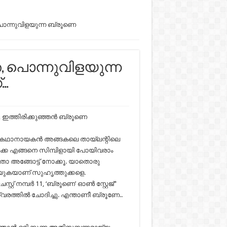
 പൊന്നുവിളയുന്ന ബ്രൂണെ
്ത, പൊന്നുവിളയുന്ന
്…
 ഇത്തിരിക്കുഞ്ഞൻ ബ്രൂണെ
ുടെ കഥാനായകൻ അങ്ങകലെ തായ്‌ലന്റിലെ
ൊക്കെ എങ്ങനെ സിമ്പിളായി പോയിവരാം
. അതാ അങ്ങോട്ട് നോക്കൂ. യാതൊരു
ുകയാണ് സുഹൃത്തുക്കളെ.
്റ് നമ്പർ 11, ‘ബ്രൂണെ’ ഓൺ സ്റ്റേജ്”
്വരത്തിൽ ചോദിച്ചു. എന്താണീ ബ്രൂണേ..