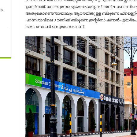
ഉണർന്നത്. നോക്കുമ്പോ എയർഹോസ്റ്റസ് അല്ല, ഫോണിലെ അല
െ
അതുകൊണ്ടെന്തായാലും ആറരയ്ക്കുള്ള ബ്രൂണെ ഫ്‌ളൈറ്റിൽ ക
പറന്ന് രാവിലെ 9 മണിക്ക് ബ്രൂണെ ഇന്റർനാഷണൽ എയർപോർട
ടൈം സോൺ ഒന്നുതന്നെയാണ്.