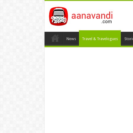
News
Travel & Travelogues
Stor