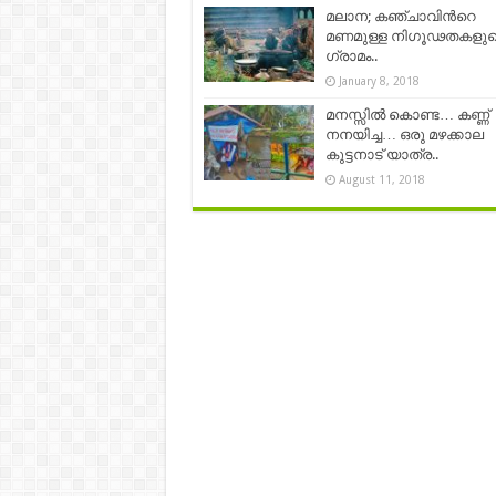
മലാന; കഞ്ചാവിന്‍റെ
മണമുള്ള നിഗൂഢതകളുട
ഗ്രാമം..
January 8, 2018
മനസ്സിൽ കൊണ്ട… കണ്ണ്
നനയിച്ച… ഒരു മഴക്കാല
കുട്ടനാട് യാത്ര..
August 11, 2018