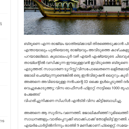
ു
ബ്രൂണെ എന്ന രാജ്യം യാത്രയ്ക്കായി തിരഞ്ഞെടുക്കാൻ പ്ര
എന്തായാലും പുതിയൊരു രാജ്യവും അവിടുത്തെ കാഴ്ചകളും
പറയാമല്ലോ. കുലാലംപൂർ വഴി എയർ ഏഷ്യയുടെ ചിലവുകു
തായ്‌ലന്റിൽ വസിക്കുന്ന ഈയുള്ളവൻ ഇവിടുത്തെ ബ്രൂ
എടുത്തത്. സാധാരണ ടൂറിസ്റ്റ് വിസപോലെതന്നെ ലളിതമായി 
ജോലി ചെയ്യുന്നുണ്ടെങ്കിൽ ഒരു ഇൻവിറ്റേഷൻ ലെറ്ററും കൂടി
അങ്ങനെ അവിടെയുള്ള നൻപന്റെ ID ഒക്കെ ഉൾപ്പെടുത്തി ദർ
വെച്ചുകൊടുത്തു; വിസ ഓഫീസർ ഫ്‌ളാറ്റ്. നാട്ടിലെ 1000 രൂഫാ
പേജങ്ങട്
വിഹരിച്ചുനിക്കണ സിംഗിൾ എൻട്രി വിസ കിട്ടിബോധിച്ചു.
അങ്ങനെ ആ സുദിനം വന്നെത്തി. ജോലികഴിഞ്ഞ് റൂമിലെത്തി 
സാധനങ്ങളും വാരിപ്പെറുക്കി ബാക്ക്പാക്ക് തോളിലിട്ട് ഇറങ്
റട
എയർപോർട്ടിൽനിന്നും രാത്രി 9 മണിക്കാണ് ഫ്‌ളൈറ്റ്. സ