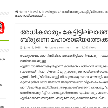
Home
/
Travel & Travelogues
/
അധികമാരും കേട്ടിട്ടില്ലാത്ത,
മഹാരാജ്യത്തേക്ക്…
അധികമാരും കേട്ടിട്ടില്ലാത
ബ്രൂണെ മഹാരാജ്യത്തേക്ക
June 19, 2018
Leave a comment
13,047 Views
സഹൃദയരേ, ഞാനിന്നിവിടെ അവതരിപ്പിക്കാൻ പോകുന്ന കഥ,
കള്‍
രാജ്യത്തേക്കുള്ള
എളിയ യാത്രയെക്കുറിച്ചാണ്. കാഥികൻ :- ശ്രീഹരി. നമ്മ
ബാങ്കോക്ക് നിവാസിയാണ്. ചുറ്റുവട്ടത്തുള്ള രാജ്യങ്ങളില
എന്ന് ചിന്തിച്ച് ജീവിതം തള്ളി നീക്കുന്ന ഒരു സാദാ മലയാളി
കൂസലുമില്ലാതെ അയാൾ അടുത്തയാത്ര വിളംബരം ചെയ്യ
െ
പാസ്‌പോർട്ടും കയ്യിലെടുത്തുകൊണ്ട് ഇങ്ങനെ പറഞ്ഞു, “ചെസ്റ
യാത്രയെക്കുറിച്ച് പറഞ്ഞപ്പോൾത്തന്നെ എല്ലാവരും ഒരേ സ
എവിടെയാണ് ബ്രൂണേ.. ബ്രൂണേ ഒരു രാജ്യമാണോ..ഠിങ്..
ലും