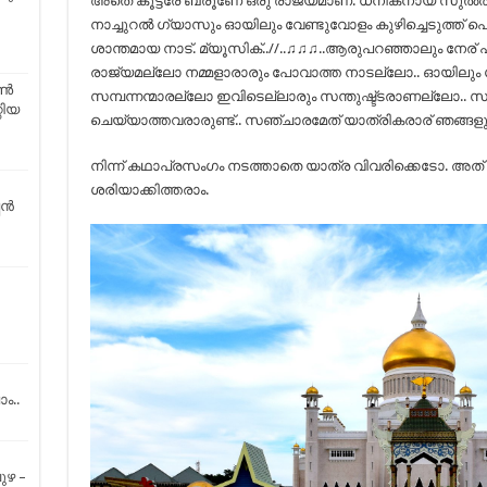
അതെ കൂട്ടരേ ബ്രൂണേ ഒരു രാജ്യമാണ്. ധനികനായ സുൽത്ത
നാച്ചുറൽ ഗ്യാസും ഓയിലും വേണ്ടുവോളം കുഴിച്ചെടുത്ത് പ
…
ശാന്തമായ നാട്. മ്യൂസിക്..//..♫♫♫..ആരുപറഞ്ഞാലും ന
രാജ്യമല്ലോ നമ്മളാരാരും പോവാത്ത നാടല്ലോ.. ഓയിലും ഗ
്‍
സമ്പന്നന്മാരല്ലോ ഇവിടെല്ലാരും സന്തുഷ്ട്ടരാണല്ലോ.. സ
റിയ
ചെയ്യാത്തവരാരുണ്ട്.. സഞ്ചാരമേത് യാത്രികരാര് ഞങ്ങളും 
നിന്ന് കഥാപ്രസംഗം നടത്താതെ യാത്ര വിവരിക്കെടോ. അത് പി
ശരിയാക്കിത്തരാം.
പൻ
ം..
ുഴ –