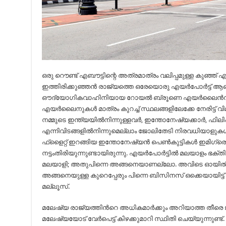
ഒരു റൌണ്ട് എബൗട്ടിന്റെ അത്രമാത്രം വലിപ്പമുള്ള കുഞ്ഞ
ഇത്തിരിക്കുഞ്ഞൻ രാജ്യത്തെ ഒരേയൊരു എയർപോർട്ട് ആ
ഔദ്യോഗികവാഹിനിയായ റോയൽ ബ്രൂണെ എയർലൈൻസ് ഉൾ
എയർലൈനുകൾ മാത്രം കുറച്ച് സ്ഥലങ്ങളിലേക്കേ നേരിട്ട് വിമ
നമ്മുടെ ഇന്ത്യയിൽനിന്നുള്ളവർ, ഇന്തോനേഷ്യക്കാർ, ഫിലി
എന്നിവിടങ്ങളിൽനിന്നുമെല്ലാം ജോലിതേടി നിരവധിയാളുകൾ 
ഫ്‌ളൈറ്റ് ഇറങ്ങിയ ഇന്തോനേഷ്യൻ പെൺകുട്ടികൾ ഇമിഗ്
നട്ടംതിരിയുന്നുണ്ടായിരുന്നു. എയർപോർട്ടിൽ മലയാളം ഭക്തി
മലയാളി; അതുപിന്നെ അങ്ങനെയാണല്ലോ. അവിടെ ഓയിൽ
അങ്ങനെയുള്ള കുറെപ്പേരും പിന്നെ ബിസിനസ് ഒക്കെയായിട്ട
മല്ലൂസ്.
മലേഷ്യ രാജ്യത്തിൻറെ അധികമാർക്കും അറിയാത്ത തീരെ
മലേഷ്യയോട് വേർപെട്ട് കിഴക്കുമാറി സ്ഥിതി ചെയ്യുന്നുണ്ട്