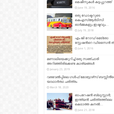
മെഷീനുകള്‍ കട്ടപ്പുറത്ത്
June 19, 2016
ഒരു ഡോക്ടറുടെ
കെഎസ്ആര്‍ടിസി
ഓര്‍മ്മകളും ഇഷ്ടവും…
July 19, 2018
എം ജി റോഡ്‌ മെട്രോ
സ്റ്റേഷന്‍റെ ഡിസൈന്‍ ത
June 1, 2016
മണാലിയെക്കുറിച്ച്‌ ഒരു സഞ്ചാരി
അറിഞ്ഞിരിക്കേണ്ട കാര്യങ്ങള്‍
January 23, 2019
വരവേൽപ്പിലെ ഗൾഫ് മോട്ടോഴ്‌സ് ബസ്സിൻ്റ
യാഥാർത്ഥ ചരിത്രം
March 18, 2020
ഓപറേഷൻ ബ്ലൂസ്റ്റാർ;
ഇന്ത്യൻ ചരിത്രത്തിലെ
കെടാത്ത കനൽ…
June 21, 2018