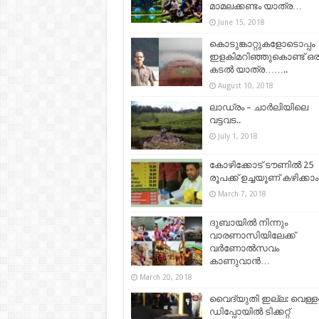
മാമലക്കണ്ടം യാത്ര…
June 15, 2018
കൊടുങ്കാറ്റുകളോടൊപ്പം
ഇളകിമറിഞ്ഞുകൊണ്ട് ഒര
കടല്‍ യാത്ര……..
August 10, 2018
ലാഡ്രം – ചാർലിയിലെ
വട്ടവട..
July 1, 2018
കോഴിക്കോട് ടൗണിൽ 25
രൂപക്ക് ഉച്ചയൂണ് കഴിക്കാം
March 7, 2018
ദുബായില്‍ നിന്നും
വാരണാസിയിലേക്ക്
വര്‍ണോല്‍സവം
കാണുവാന്‍…
March 20, 2018
വൈദ്യുതി ഇല്ല: വെള്ള
ഡിപ്പോയില്‍ ടിക്കറ്റ്