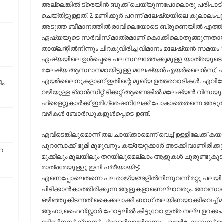
അല്ലെങ്കിൽ ട്രെയിൻ ബുക്ക് ചെയ്യുന്നപോലൊരു പരിപാടി
ചെയ്തിട്ടുള്ളത്. 2 മണിക്കൂർ പറന്ന് മലേഷ്യയിലെ കുലാലം
അടുത്ത ബീമാനത്തിൽ രാവിലെയോടെ ബ്രൂണെയിൽ എത്തിച്ച
ഏഷ്യയുടെ സർവീസ് മാത്രമാണ് കൊക്കിലൊതുങ്ങുന്നതായിട്ടു
തായ്‌ലന്റിൽനിന്നും ചിറകുവിരിച്ച വിമാനം മലേഷ്യൻ സമയ
ഏഷ്യയിലെ ഉൾപ്പെടെ പല സ്ഥലത്തേക്കുമുള്ള യാത്രയുടെ 
മലേഷ്യ ആസ്ഥാനമായിട്ടുള്ള മലേഷ്യൻ എയർലൈൻസ്, 
എയർലൈനുകളാണ് ഇതിന്റെ മുഖ്യ ഉത്തരവാദികൾ. എവിടേക
ീം
വഴിയുള്ള ട്രാൻസിറ്റ് ടിക്കറ്റ് ആണെങ്കിൽ മലേഷ്യൻ വ
ഫ്ളൈറ്റുകാർക്ക് ഇമിഗ്രെഷനിലേക്ക് പോകാതെതന്നെ അടുത്ത 
വഴികൾ ബോർഡുകളുൾപ്പെടെ ഉണ്ട്.
എവിടെങ്കിലുമൊന്ന് തല ചായ്‌ക്കാമെന്ന് വെച്ച് ഉള്ളിലേക്ക്
പുറമ്പോക്ക് ഭൂമി മുഴുവനും കയ്യേറ്റക്കാർ അടക്കിവാണിരിക
െ
മുക്കിലും മൂലയിലും തറയിലുമെല്ലാം ആളുകൾ ചുരുണ്ടുകൂടി
മാത്രമേയുള്ളൂ ഇനി ഫ്രീയായിട്ട്.
എന്നെപ്പോലെതന്നെ പല രാജ്യങ്ങളിൽനിന്നുവന്ന് മറ്റു പലയിടങ്
പിടിക്കാൻകാത്തിരിക്കുന്ന ആളുകളാണെല്ലാവരും. അവസാനം 
ഒഴിഞ്ഞുകിടന്നത് കൈക്കലാക്കി ബാഗ് തലയിണയാക്കിവെച്ച് മ
ആഹാ,ഫൈവ്സ്റ്റാർ ഹോട്ടലിൽ കിട്ടുവോ ഇത്ര നല്ല ഉറക്കം.
ബിസിനസ് ക്ലാസ് ഫ്ളൈറ്റിലായിരുന്നു. എയർഹോസ്റ്റസ് ഊണിന