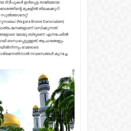
 ദ്വീപുകൾ ഉൾപ്പെട്ട രാജ്യമായ
േശത്തിന്റെ മുകളിൽ തിലകക്കുറി
സുൽത്താനേറ്റ്
െം’ (Negara Brunei Darussalam)
ാത്രം ജനങ്ങളാണ് വസിക്കുന്നത്.
റങ്ങളോടെ ‘മലയു ബ്രൂണെ’ എന്നപേരിൽ
ി ബന്ധപ്പെട്ടുള്ളത്; ആചാരങ്ങളും
യയിൽനിന്നും വേരോടെ
സാരിമെന്നതിനാൽ നവരസങ്ങൾ കുറച്ചേ