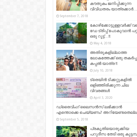
കൗതുകം ജനിപ്പിക്കുന്ന
വിവിധതരം യാത്രക്കാർ
September 7, 2018
കോഴിക്കോട്ടുള്ളവര്‍ക്ക് വണ
ഡേ ട്രിപ്പ് പോകുവാന്‍ പറ്
ഒരു റൂട്ട്…!!
May 4, 2018
അതിരുകളില്ലാത്ത
ലോകത്തേക്ക് ഒരു തകർപ്
കപ്പൽ യാത്ര !!
July 10, 2018
ട്രെയിൻ ടിക്കറ്റുകളിൽ
ഒളിഞ്ഞിരിക്കുന്ന ചില
വിവരങ്ങൾ
April 3, 2020
ഡ്രൈവിംഗ് ലൈസന്‍സ് ലഭിക്കാന്‍
എന്തൊക്കെ ചെയ്യണം? അറിയേണ്ടതെല്ലാ
September 5, 2018
പ്രകൃതിയൊരുക്കിയ
പറുദീസ തേടി ഒരു കുട്ടമ്പ