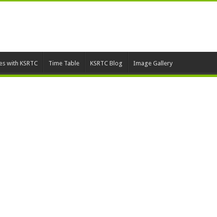
ies with KSRTC
Time Table
KSRTC Blog
Image Gallery