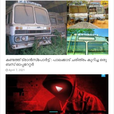
കണ്ടത്ത് ട്രാൻസ്‌പോർട്ട് : പാലക്കാട് ചരിത്രം കുറിച്ച ഒരു
ബസ് ഓപ്പറേറ്റർ
April 7, 2021