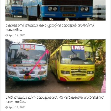
കോമോസ് അഥവാ കോപ്പറേറ്റിവ് മോട്ടോര്‍ സര്‍വീസ്,
കൊല്ലം
April 17, 2021
LMS അഥവാ ലീന മോട്ടോർസ് : 45 വർഷത്തെ സർവ്വീസ്
പാരമ്പര്യം
April 13, 2021