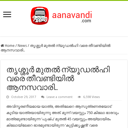
Home
/
News
/
തൃശ്ശൂർ മുതൽ ന്യൂഡൽഹി വരെ തീവണ്ടിയില്‍
ആനസവാരി..
തൃശ്ശൂർ മുതൽ ന്യൂഡൽഹി
വരെ തീവണ്ടിയില്‍
ആനസവാരി..
October 29, 2017
Leave a comment
6,598 Views
അവിസ്മരണീയമായ യാത്ര, അതിലേറെ ആസൂത്രണതയോട്‌‌
കൂടിയ യാത്രയായിരുന്നു അത്‌. മൂന്ന് വയസ്സും 750 കിലോ ഭാരവും
മാത്രമുണ്ടായിരുന്ന ‘പുഷ്പ’ മുതൽ 45 വയസ്സും അയ്യായിരം
കിലോയിലേറെ ഭാരമുണ്ടായിരുന്ന ‘കുട്ടിക്കൃഷ്ണൻ’ വരെ