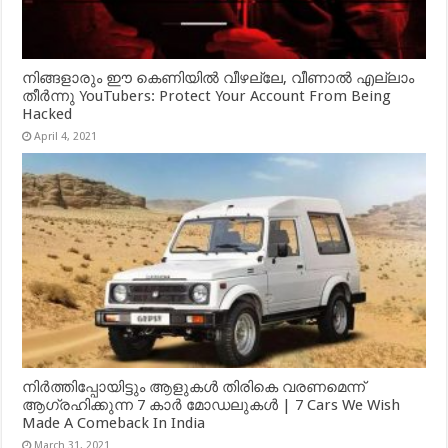
നിങ്ങളാരും ഈ കെണിയിൽ വീഴല്ലേ, വീണാൽ എല്ലാം
തീർന്നു YouTubers: Protect Your Account From Being
Hacked
April 4, 2021
നിർത്തിപ്പോയിട്ടും ആളുകൾ തിരികെ വരണമെന്ന്
ആഗ്രഹിക്കുന്ന 7 കാർ മോഡലുകൾ | 7 Cars We Wish
Made A Comeback In India
March 31, 2021