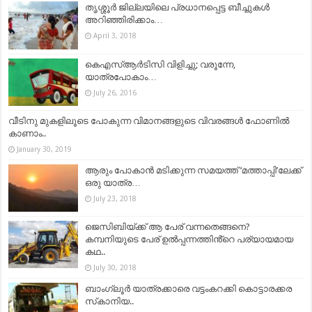
തൃശ്ശൂര്‍ ജില്ലയിലെ പ്രധാനപ്പെട്ട ബീച്ചുകള്‍
അറിഞ്ഞിരിക്കാം…
April 3, 2018
കെഎസ്ആർടിസി വിളിച്ചു; വരൂന്നേ,
യാത്രപോകാം…
July 26, 2016
വീടിനു മുകളിലൂടെ പോകുന്ന വിമാനങ്ങളുടെ വിവരങ്ങൾ ഫോണിൽ
കാണാം..
January 30, 2019
ആരും പോകാന്‍ മടിക്കുന്ന സമയത്ത് ‘മത്താപ്പി’ലേക്ക്
ഒരു യാത്ര…
July 23, 2018
ജെസിബിയ്ക്ക് ആ പേര് വന്നതെങ്ങനെ?
കമ്പനിയുടെ പേര് ഉൽപ്പന്നത്തിൻ്റെ പര്യായമായ
കഥ..
July 30, 2018
ബാംഗ്ലൂർ യാത്രക്കാരെ വട്ടംകറക്കി കൊട്ടാരക്കര
സ്‌കാനിയ..