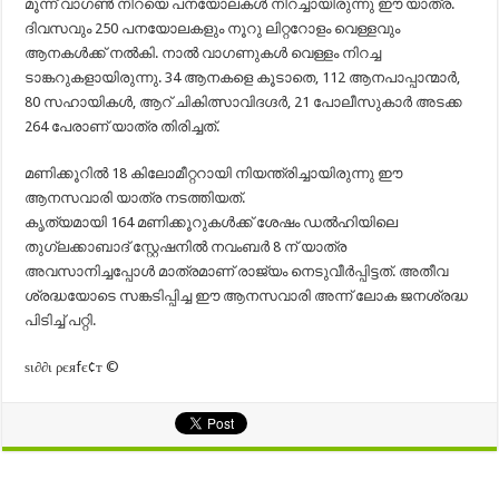
മൂന്ന് വാഗൺ നിറയെ പനയോലകൾ നിറച്ചായിരുന്നു ഈ യാത്ര.
ദിവസവും 250 പനയോലകളും നൂറു ലിറ്ററോളം വെള്ളവും
ആനകൾക്ക്‌ നൽകി. നാൽ വാഗണുകൾ വെള്ളം നിറച്ച
ടാങ്കറുകളായിരുന്നു. 34 ആനകളെ കൂടാതെ, 112 ആനപാപ്പാന്മാർ,
80 സഹായികൾ, ആറ് ചികിത്സാവിദഗ്ദർ, 21 പോലീസുകാർ അടക്ക
264 പേരാണ് യാത്ര തിരിച്ചത്‌.
മണിക്കൂറിൽ 18 കിലോമീറ്ററായി നിയന്ത്രിച്ചായിരുന്നു ഈ
ആനസവാരി യാത്ര നടത്തിയത്‌.
കൃത്യമായി 164 മണിക്കൂറുകൾക്ക് ശേഷം ഡൽഹിയിലെ
തുഗ്ലക്കാബാദ് സ്റ്റേഷനിൽ നവംബർ 8 ന് യാത്ര
അവസാനിച്ചപ്പോൾ മാത്രമാണ്‌ രാജ്യം നെടുവീർപ്പിട്ടത്‌. അതീവ
ശ്രദ്ധയോടെ സങ്കടിപ്പിച്ച ഈ ആനസവാരി അന്ന് ലോക ജനശ്രദ്ധ
പിടിച്ച്‌ പറ്റി.
ѕι∂∂ι ρєяfє¢т ©