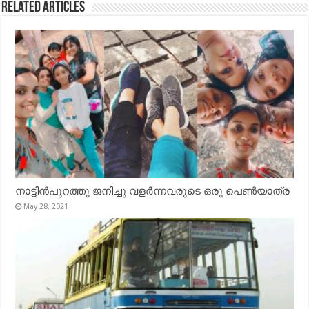
Related Articles
നാട്ടിൻപുറത്തു ജനിച്ചു വളർന്നവരുടെ ഒരു പെൺയാത്ര
May 28, 2021