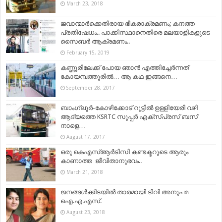
March 23, 2018
ജവാന്മാർക്കെതിരായ ഭീകരാക്രമണം; കനത്ത
പ്രതിഷേധം.. പാക്കിസ്ഥാനെതിരെ മലയാളികളുടെ
സൈബർ ആക്രമണം..
February 15, 2019
കണ്ണൂരിലേക്ക് പോയ ഞാന്‍ എത്തിച്ചേര്‍ന്നത്
കോയമ്പത്തൂരില്‍… ആ കഥ ഇങ്ങനെ…
September 28, 2017
ബാംഗ്ലൂർ-കോഴിക്കോട് റൂട്ടിൽ ഉള്ളിയേരി വഴി
ആദ്യത്തെ KSRTC സൂപ്പർ എക്സ്‌പ്രസ് ബസ്
നാളെ…
August 17, 2017
ഒരു കെഎസ്ആര്‍ടിസി കണ്ടക്ടറുടെ ആരും
കാണാത്ത ജീവിതാനുഭവം..
March 21, 2018
ജനങ്ങൾക്കിടയിൽ താരമായി ടിവി അനുപമ
ഐ.എ.എസ്.
August 23, 2018