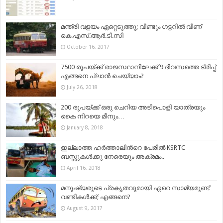
മന്ത്രി വളയം ഏറ്റെടുത്തു; വീണ്ടും ഗട്ടറിൽ വീണ്
കെ.എസ്.ആർ.ടി.സി
October 16, 2017
7500 രൂപയ്ക്ക് രാജസ്ഥാനിലേക്ക് 9 ദിവസത്തെ ട്രിപ്പ്
എങ്ങനെ പ്ലാന്‍ ചെയ്യാം?
July 26, 2018
200 രൂപയ്ക്ക് ഒരു ചെറിയ അടിപൊളി യാത്രയും
കൈ നിറയെ മീനും…
January 8, 2018
ഇല്ലാത്ത ഹര്‍ത്താലിന്‍റെ പേരില്‍ KSRTC
ബസ്സുകള്‍ക്കു നേരെയും അക്രമം..
April 16, 2018
മനുഷ്യരുടെ പ്രകൃതവുമായി ഏറെ സാമ്യമുണ്ട്‌
വണ്ടികള്‍ക്ക്; എങ്ങനെ?
August 9, 2017