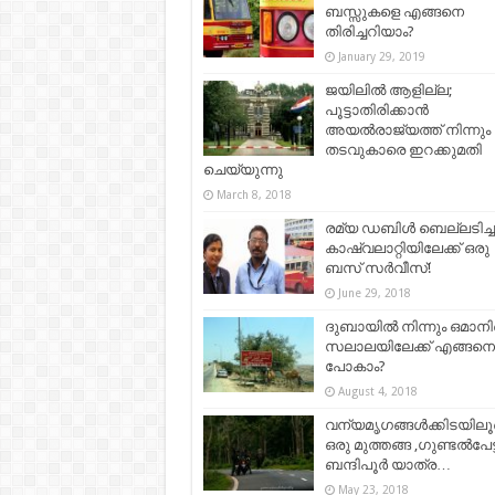
ബസ്സുകളെ എങ്ങനെ
തിരിച്ചറിയാം?
January 29, 2019
ജയിലില്‍ ആളില്ല;
പൂട്ടാതിരിക്കാന്‍
അയല്‍രാജ്യത്ത് നിന്നും
തടവുകാരെ ഇറക്കുമതി
ചെയ്യുന്നു
March 8, 2018
രമ്യ ഡബിള്‍ ബെല്ലടിച്ച
കാഷ്വലാറ്റിയിലേക്ക് ഒരു
ബസ് സര്‍വീസ്!
June 29, 2018
ദുബായിൽ നിന്നും ഒമാന
സലാലയിലേക്ക് എങ്ങനെ
പോകാം?
August 4, 2018
വന്യമൃഗങ്ങള്‍ക്കിടയില
ഒരു മുത്തങ്ങ ,ഗുണ്ടൽപേട്ട
ബന്ദിപൂർ യാത്ര…
May 23, 2018