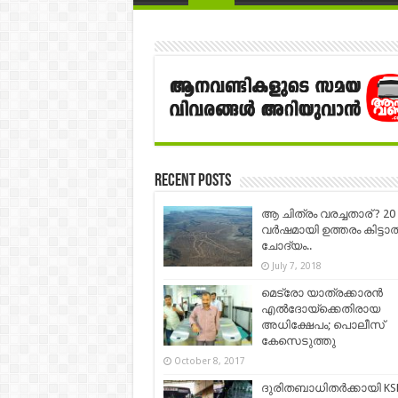
Recent Posts
ആ ചിത്രം വരച്ചതാര് ? 20
വർഷമായി ഉത്തരം കിട്ടാത
ചോദ്യം..
July 7, 2018
മെട്രോ യാത്രക്കാരൻ
എൽദോയ്ക്കെതിരായ
അധിക്ഷേപം; പൊലീസ്
കേസെടുത്തു
October 8, 2017
ദുരിതബാധിതർക്കായി KS