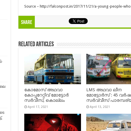
Source – http://falconpost.in/2017/11/21/a-young-people-who-
Share
Related Articles
ു,
ിലെ
കോമോസ് അഥവാ
LMS അഥവാ ലീന
കോപ്പറേറ്റിവ് മോട്ടോര്‍
മോട്ടോർസ് : 45 വർ
സര്‍വീസ്, കൊല്ലം
സർവ്വീസ് പാരമ്പര്
April 17, 2021
April 13, 2021
ൂടെ
്,