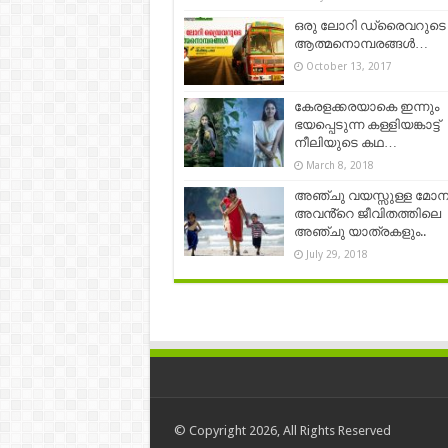
ഒരു ലോറി ഡ്രൈവറുടെ
ആത്മനൊമ്പരങ്ങള്‍…
October 13, 2017
കേരളക്കരയാകെ ഇന്നും
ഭയപ്പെടുന്ന കള്ളിയങ്കാട്ട്
നീലിയുടെ കഥ…
March 8, 2018
അഞ്ചു വയസ്സുള്ള മോന
അവൻ്റെ ജീവിതത്തിലെ
അഞ്ചു യാത്രകളും..
July 29, 2018
© Copyright 2026, All Rights Reserved