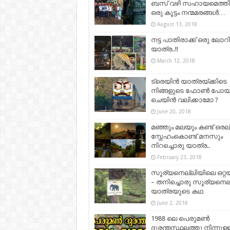
ബസ് വഴി സഹായമെത്തിച്
ഒരു കൂട്ടം നന്മമരങ്ങൾ…
August 13, 2018
നട്ട പാതിരാക്ക് ഒരു ലോറി
യാത്ര..!!
March 12, 2018
ട്രെയിൻ യാത്രയ്ക്കിടെ
നിങ്ങളുടെ ഫോൺ പോ
ചെയിൻ വലിക്കാമോ ?
June 20, 2018
മഞ്ഞും മലയും കണ്ട് ഒരല
സ്നേഹംകൊണ്ട് മനസും
നിറച്ചൊരു യാത്ര..
February 23, 2018
സൂര്യനെല്ലിയിലെ ഒറ്
– തനിച്ചൊരു സൂര്യനെല
യാത്രയുടെ കഥ
June 2, 2018
1988 ലെ പെരുമൺ
ദുരന്തസ്ഥലത്തു നിന്നുള്