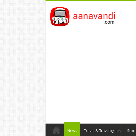
News
Travel & Travelogues
Stor