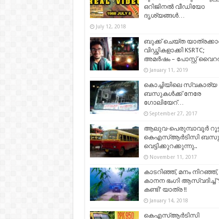
ഒറിജിനൽ വീഡിയോ
ദൃശ്യങ്ങൾ…
July 12, 2018
ബുക്ക് ചെയ്ത യാത്രക്ക
വിഡ്ഢികളാക്കി KSRTC;
അമർഷം – പോസ്റ്റ് വൈറ
January 11, 2019
കൊച്ചിയിലെ സ്വകാര്യ
ബസുകള്‍ക്ക് നേരേ
ഗോലിയേറ്‌…
September 27, 2017
ആലുവ-പെരുമ്പാവൂര്‍ റൂട്ട
കെഎസ്ആര്‍ടിസി ബസുക
വെട്ടിക്കുറക്കുന്നു..
November 11, 2017
കാടറിഞ്ഞ്, മനം നിറഞ്ഞ്,
കാനന ഭംഗി ആസ്വദിച്ച് ‘
കണ്ടി’ യാത്ര !!
January 14, 2018
കെഎസ്ആർടിസി