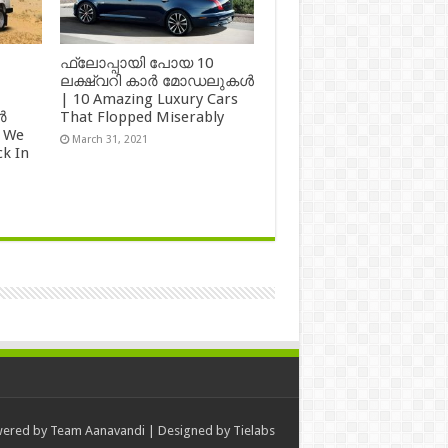
ഫ്ലോപ്പായി പോയ 10
ലക്ഷ്വറി കാർ മോഡലുകൾ
| 10 Amazing Luxury Cars
ർ
That Flopped Miserably
 We
March 31, 2021
k In
ered by
Team Aanavandi
| Designed by
Tielabs