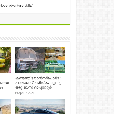
love-adventure-skills/
കണ്ടത്ത് ട്രാൻസ്‌പോർട്ട് :
ഷത്തെ
പാലക്കാട് ചരിത്രം കുറിച്ച
യം
ഒരു ബസ് ഓപ്പറേറ്റർ
April 7, 2021