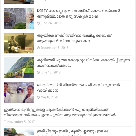
KSRTC കണ്ടക്ടറുടെ നന്മയ്ക്ക് പകരം വയ്ക്കാൻ
ഒന്നുമില്ലാതെ ഒരു സ്‌കൂൾ മാഷ്..
June 24, 2018
ആയിരകണക്കിന് ജീവന്‍ രക്ഷിച്ച ബൈക്ക്
ആംബുലൻസ് ദാദയുടെ കഥ…
September 8, 2018
കുറിഞ്ഞി പൂത്ത കോട്ടഗുഡിയിലെ കൊതിപ്പിക്കുന്ന
കാനനകാഴ്ചകൾ..
June 13, 2018
ലാബ് ടെക്‌നീഷ്യൻമാരെ പരിഹസിക്കുന്നവർ
വായിക്കാൻ
May 8, 2020
ഇന്ത്യന്‍ ടൂറിസ്റ്റുകളെ ആകര്‍ഷിക്കാന്‍ യുദ്ധഭൂമിയിലേക്ക്
വിനോദസഞ്ചാരം എന്ന പുതിയ ആശയവുമായി ഇസ്രയേല്‍
November 5, 2017
ഇരിപ്പിടവും ഇല്ല, മൂത്രപ്പുരയും ഇല്ല;