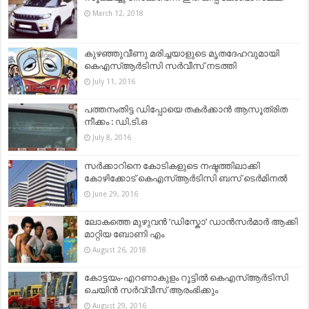
March 12, 2018
കുഴഞ്ഞുവീണു മരിച്ചയാളുടെ മൃതദേഹവുമായി
കെഎസ്ആർടിസി സർവീസ് നടത്തി
July 11, 2016
പത്തനംതിട്ട ഡിപ്പോയെ തകർക്കാൻ ആസൂത്രിത
നീക്കം : ഡി.ടി.ഒ
July 8, 2016
സർക്കാറിനെ കോടികളുടെ നഷ്ടത്തിലാക്കി
കോഴിക്കോട് കെഎസ്ആർടിസി ബസ് ടെർമിനൽ
June 29, 2016
ലോകത്തെ മുഴുവന്‍ ‘ഡിസ്കോ’ ഡാന്‍സര്‍മാര്‍ ആക്കി
മാറ്റിയ ബോണി എം
August 26, 2018
കോട്ടയം-എറണാകുളം റൂട്ടില്‍ കെഎസ്ആര്‍ടിസി
ചെയിന്‍ സര്‍വ്വീസ് ആരംഭിക്കും
August 29, 2016