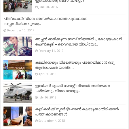
ഇതെന്തൊരു ബസ് ഡിപ്പോ !
June 28, 2016
പിങ്ക് പോലീസിനെ അസഭ്യം പറഞ്ഞ പൂവാലനെ
കസ്റ്റഡിയിലെടുത്തു..
December 15, 2017
അച്ഛൻ ഓടിക്കുന്ന ബസ് നിയന്ത്രിച്ച കോട്ടയംകാരി
പെൺകുട്ടി – വൈറലായ വീഡിയോ..
February 11, 2019
കടലിനെയും തീരത്തെയും പ്രണയിക്കാൻ ഒരു
ആൻഡമാന്‍ യാത്ര…
April 9, 2018
ഇന്ത്യൻ എയർ ഫോഴ്സ്; നിങ്ങൾ അറിയേണ്ട
ചരിത്രവും വിശേഷങ്ങളും…
July 16, 2018
കുട്ടികള്‍ക്ക് സ്മാര്‍ട്ട്‌ഫോണ്‍ കൊടുക്കാതിരിക്കാന്‍
പത്ത് കാരണങ്ങള്‍
September 4, 2018