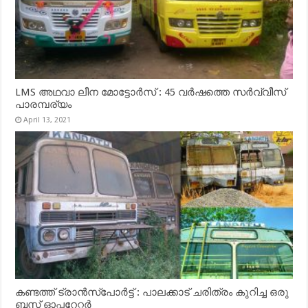
LMS അഥവാ ലീന മോട്ടോർസ് : 45 വർഷത്തെ സർവ്വീസ്
പാരമ്പര്യം
April 13, 2021
കണ്ടത്ത് ട്രാൻസ്‌പോർട്ട് : പാലക്കാട് ചരിത്രം കുറിച്ച ഒരു
ബസ് ഓപ്പറേറ്റർ