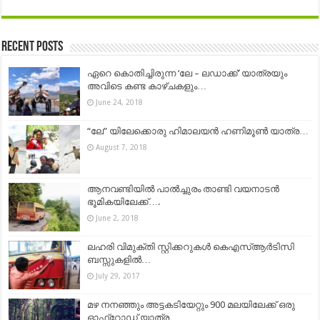
Recent Posts
ഏറെ കൊതിച്ചിരുന്ന ‘ലേ – ലഡാക്ക്’ യാത്രയും
അവിടെ കണ്ട കാഴ്ചകളും…
June 24, 2018
“ലേ” യിലേക്കൊരു ഹിമാലയൻ ഹണിമൂൺ യാത്ര…
August 7, 2018
ആനവണ്ടിയിൽ പാൽച്ചുരം താണ്ടി വയനാടൻ
ഭൂമികയിലേക്ക്….
June 2, 2018
ലഹരി വിമുക്തി സ്റ്റിക്കറുകള്‍ കെഎസ്ആര്‍ടിസി
ബസ്സുകളില്‍…
July 29, 2017
മഴ നനഞ്ഞും അട്ടകടിയേറ്റും 900 മലയിലേക്ക് ഒരു
ഓഫ്‌റോഡ് യാത്ര