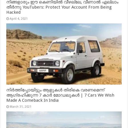
നിങ്ങളാരും ഈ കെണിയിൽ വീഴല്ലേ, വീണാൽ എല്ലാം
തീർന്നു YouTubers: Protect Your Account From Being
Hacked
April 4, 2021
നിർത്തിപ്പോയിട്ടും ആളുകൾ തിരികെ വരണമെന്ന്
ആഗ്രഹിക്കുന്ന 7 കാർ മോഡലുകൾ | 7 Cars We Wish
Made A Comeback In India
March 31, 2021