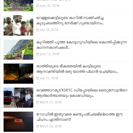
June 30, 2018
വെള്ളക്കെട്ടിലൂടെ കാറില്‍ സഞ്ചരിച്ച
കുടുംബത്തിനു നേര്‍ക്ക് ഗുണ്ടായിസം..
July 18, 2018
കുറിഞ്ഞി പൂത്ത കോട്ടഗുഡിയിലെ കൊതിപ്പിക്കുന്ന
കാനനകാഴ്ചകൾ..
June 13, 2018
രാത്രിയുടെ ഭീകരതയിൽ കാട്ടിലൂടെ
ആനവണ്ടിയിൽ ഒരു യാത്ര പ്ലാൻ ചെയ്യാം..
July 15, 2018
വെഞ്ഞാറമൂട് KSRTC ഡിപ്പോയിലെ ടൈറ്റസേട്ടന്‍റെ
ആത്മാര്‍ത്ഥതയും കോമഡിയും..
March 21, 2018
റോഡില്‍ ഇതുവരെ കണ്ടുപരിചയമില്ലാത്ത ഈ
ചിഹ്നം എന്തിനാണ്?
March 26, 2018