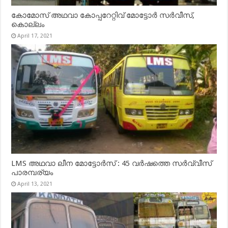
കോമോസ് അഥവാ കോപ്പറേറ്റിവ് മോട്ടോര്‍ സര്‍വീസ്,
കൊല്ലം
April 17, 2021
LMS അഥവാ ലീന മോട്ടോർസ് : 45 വർഷത്തെ സർവ്വീസ്
പാരമ്പര്യം
April 13, 2021