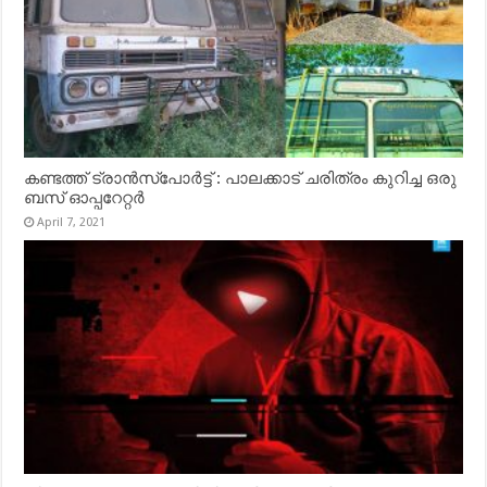
കണ്ടത്ത് ട്രാൻസ്‌പോർട്ട് : പാലക്കാട് ചരിത്രം കുറിച്ച ഒരു
ബസ് ഓപ്പറേറ്റർ
April 7, 2021