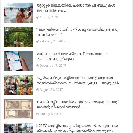
തൃശ്ശൂര്‍ ജില്ലയിലെ പ്രധാനപ്പെട്ട ബീച്ചുകള്‍
അറിഞ്ഞിരിക്കാം…
April 3, 2018
” ജാനകിയെ തേടി… നിശബ്ദ വനത്തിലൂടെ ഒരു
സഞ്ചാരം… “
February 23, 2018
രക്തദാതാവ് അരികിലുണ്ട്, കണ്ടെത്താം
ഫെയ്‌സ്ബുക്കിലൂടെ…
December 7, 2017
യൂട്യൂബ് മുത്തശ്ശിയുടെ ചാനൽ ഇതുവരെ
സബ്‌സ്‌ക്രൈബ് ചെയ്തത് 2,48,000 ആളുകൾ..
August 25, 2017
ചോക്ലേറ്റ് നിറത്തില്‍ പുതിയ പത്തുരൂപ നോട്ട്
ഇറങ്ങി; വിശദവിവരങ്ങള്‍…
January 6, 2018
KSRTC ബസ്സിനൊപ്പം പ്രളയത്തിൽ പെട്ടുപോയ
കിഷോർ എന്ന ചെറുപ്പക്കാരൻ്റെ അനുഭവം…