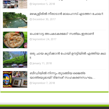
September 5, 2018
മഴകുളിരിൽ നീരാടാൻ മാലപറമ്പ് എടത്തറ ചോല !!
December 30, 2017
പൊറോട്ട അപകടകരമോ? സത്യം ഇതാണ്!
September 24, 2017
ഒരു ചായ കുടിക്കാൻ പോയി ഊട്ടിയിൽ എത്തിയ കഥ
!!
January 11, 2018
ബീഡിയിൽ നിന്നും തുടങ്ങിയ ജൈത്ര
യാത്രയുമായി ‘ദിനേശ്’ സഹകരണസംഘം…
September 7, 2018