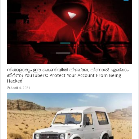
നിങ്ങളാരും ഈ കെണിയിൽ വീഴല്ലേ, വീണാൽ എല്ലാം
തീർന്നു YouTubers: Protect Your Account From Being
Hacked
April 4, 2021