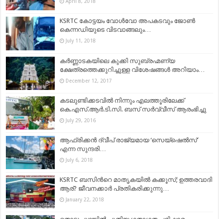
April 8, 2018
KSRTC കോട്ടയം വോൾവോ അപകടവും ജോൺ
കെന്നഡിയുടെ വിടവാങ്ങലും…
July 11, 2018
കര്‍ണ്ണാടകയിലെ കുക്കി സുബ്രഹ്മണ്യ
ക്ഷേത്രത്തെക്കുറിച്ചുള്ള വിശേഷങ്ങള്‍ അറിയാം…
December 12, 2017
കടലുണ്ടിക്കടവിൽ നിന്നും എലത്തൂരിലേക്ക്
കെ.എസ്.ആർ.ടി.സി. ബസ് സർവ്വീസ് ആരംഭിച്ചു
July 29, 2016
ആഫ്രിക്കന്‍ ദ്വീപ് രാജ്യമായ ‘സെയ്‌ഷെൽസ്’
എന്ന സുന്ദരി…
July 6, 2018
KSRTC ബസിന്‍റെ മാതൃകയില്‍ കക്കൂസ്; ഉത്തരവാദി
ആര്? ജീവനക്കാർ പ്രതികരിക്കുന്നു…
January 22, 2018