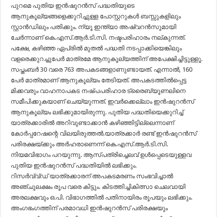
പുറമെ പുതിയ ഇന്‍ഷുറന്‍സ് പദ്ധതിയുടെ
ആനുകൂല്യങ്ങളെക്കുറിച്ചുള്ള പോസ്റ്ററുകള്‍ ബസ്സുകളിലും
സ്റ്റാന്‍ഡിലും പതിക്കും. ന്യൂ ഇന്ത്യാ അഷ്വറന്‍സുമായി
ചേര്‍ന്നാണ് കെ.എസ്.ആര്‍.ടി.സി. നഷ്ടപരിഹാരം നല്കുന്നത്.
പക്ഷേ, കഴിഞ്ഞ ഏപ്രില്‍ മുതല്‍ പദ്ധതി നടപ്പാക്കിയെങ്കിലും
വളരെക്കുറച്ചുപേര്‍ മാത്രമേ ആനുകൂല്യത്തിന് അപേക്ഷിച്ചിട്ടുള്ളൂ.
സപ്തംബര്‍ 30 വരെ 763 അപകടങ്ങളാണുണ്ടായത്. എന്നാല്‍, 160
പേര്‍ മാത്രമാണ് ആനുകൂല്യം തേടിയത്. അപകടത്തില്‍പ്പെട്ട
മിക്കവരും വാഹനാപകട നഷ്പപരിഹാര ട്രൈബ്യൂണലിനെ
സമീപിക്കുകയാണ് ചെയ്യുന്നത്. ഇവര്‍ക്കെല്ലാം ഇന്‍ഷുറന്‍സ്
ആനുകൂല്യം ലഭിക്കുമായിരുന്നു. പുതിയ പദ്ധതിയെക്കുറിച്ച്
യാത്രക്കാരില്‍ അറിവുണ്ടാക്കാന്‍ കഴിഞ്ഞിട്ടില്ലെന്നാണ്
കോര്‍പ്പറേഷന്റെ വിലയിരുത്തല്‍.യാത്രക്കാര്‍ രണ്ട് ഇന്‍ഷുറന്‍സ്
പരിരക്ഷയ്ക്കും അര്‍ഹരാണെന്ന് കെ.എസ്.ആര്‍.ടി.സി.
നിയമവിഭാഗം പറയുന്നു. ആസ്​പത്രിച്ചെലവ് ഉള്‍പ്പെടെയുള്ളവ
പുതിയ ഇന്‍ഷുറന്‍സ് പദ്ധതിയില്‍ ലഭിക്കും.
റിസര്‍വ്വ്ഡ് യാത്രക്കാരന് അപകടമരണം സംഭവിച്ചാല്‍
അഞ്ചുലക്ഷം രൂപ വരെ കിട്ടും. കിടത്തിച്ചികിത്സാ ചെലവായി
അരലക്ഷവും ഒ.പി. വിഭാഗത്തില്‍ പതിനായിരം രൂപയും ലഭിക്കും.
അംഗഭംഗത്തിന് പരമാവധി ഇന്‍ഷുറന്‍സ് പരിരക്ഷയും