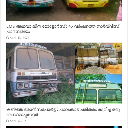
LMS അഥവാ ലീന മോട്ടോർസ് : 45 വർഷത്തെ സർവ്വീസ്
പാരമ്പര്യം
April 13, 2021
കണ്ടത്ത് ട്രാൻസ്‌പോർട്ട് : പാലക്കാട് ചരിത്രം കുറിച്ച ഒരു
ബസ് ഓപ്പറേറ്റർ
April 7, 2021