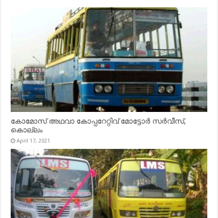
കോമോസ് അഥവാ കോപ്പറേറ്റിവ് മോട്ടോര്‍ സര്‍വീസ്,
കൊല്ലം
April 17, 2021