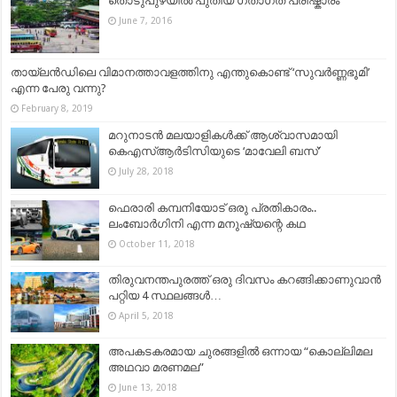
തൊടുപുഴയിൽ പുതിയ ഗതാഗത പരിഷ്കാരം
June 7, 2016
തായ്‌ലൻഡിലെ വിമാനത്താവളത്തിനു എന്തുകൊണ്ട് ‘സുവർണ്ണഭൂമി’
എന്ന പേരു വന്നു?
February 8, 2019
മറുനാടൻ മലയാളികൾക്ക് ആശ്വാസമായി
കെഎസ്ആർടിസിയുടെ ‘മാവേലി ബസ്’
July 28, 2018
ഫെരാരി കമ്പനിയോട് ഒരു പ്രതികാരം..
ലംബോർഗിനി എന്ന മനുഷ്യന്റെ കഥ
October 11, 2018
തിരുവനന്തപുരത്ത് ഒരു ദിവസം കറങ്ങിക്കാണുവാന്‍
പറ്റിയ 4 സ്ഥലങ്ങള്‍…
April 5, 2018
അപകടകരമായ ചുരങ്ങളിൽ ഒന്നായ “കൊല്ലിമല
അഥവാ മരണമല”
June 13, 2018