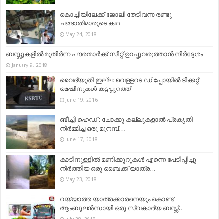
കൊച്ചിയിലേക്ക് ജോലി തേടിവന്ന രണ്ടു
ചങ്ങാതിമാരുടെ കഥ…
May 24, 2018
ബസ്സുകളിൽ മുതിർന്ന പൗരന്മാർക്ക് സീറ്റ് ഉറപ്പുവരുത്താൻ നിർദ്ദേശം
January 9, 2018
വൈദ്യുതി ഇല്ല: വെള്ളറട ഡിപ്പോയില്‍ ടിക്കറ്റ്
മെഷീനുകള്‍ കട്ടപ്പുറത്ത്
June 19, 2016
ബീച്ചി ഹെഡ് : ചോക്കു കല്ലുകളാൽ പ്രകൃതി
നിർമ്മിച്ച ഒരു മുനമ്പ്…
June 17, 2018
കാടിനുള്ളില്‍ മണിക്കൂറുകള്‍ എന്നെ പേടിപ്പിച്ചു
നിര്‍ത്തിയ ഒരു ബൈക്ക് യാത്ര…
May 23, 2018
വയ്യാത്ത യാത്രക്കാരനെയും കൊണ്ട്
ആംബുലൻസായി ഒരു സ്വകാര്യ ബസ്സ്‌..
July 28, 2018