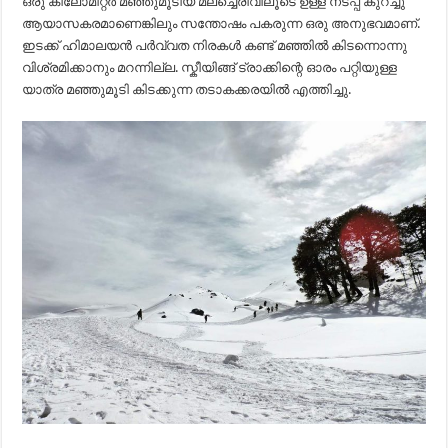
ഒരു കിലോമീറ്റർ മഞ്ഞുമൂടിയ മലച്ചെരിവിലൂടെ ഉള്ള നടപ്പ് കുറച്ചു
ആയാസകരമാണെങ്കിലും സന്തോഷം പകരുന്ന ഒരു അനുഭവമാണ്.
ഇടക്ക് ഹിമാലയൻ പർവ്വത നിരകൾ കണ്ട് മഞ്ഞിൽ കിടന്നൊന്നു
വിശ്രമിക്കാനും മറന്നില്ല. സ്കീയിങ്ങ് ട്രാക്കിന്റെ ഓരം പറ്റിയുള്ള
യാത്ര മഞ്ഞുമൂടി കിടക്കുന്ന തടാകക്കരയിൽ എത്തിച്ചു.