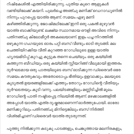
റിഷികേശിൽ എത്തിയിരിക്കുന്നു. പുതിയ കുറെ ആളുകൾ
വണ്ടിയിലേക്ക് കയറി. പുലർച്ചെ അഞ്ചു മണിക്ക് ഡെറാഡൂണിൽ
നിന്നും പുറപ്പെട്ട യാത്ര ആണ്. സമയം ഏഴു മണി
കഴിഞ്ഞിരിക്കുന്നു. ജോഷിമഥിലേക്ക് ഇനി ഒരു പകൽ മുഴുവൻ
യാത്ര ബാക്കിയുണ്ട്. ലക്ഷ്യ സ്ഥാനമായ ഔളി അവിടെ നിന്നും
പതിനഞ്ചു കിലോമീറ്റർ അകലെയാണ്. ഇളം പച്ച നിറത്തിൽ
ഒഴുകുന്ന ഗംഗയുടെ ഓരം പറ്റി ബസ് വീണ്ടും ഓടി തുടങ്ങി. മല
ചെത്തിയിറക്കിയ വീതി കുറഞ്ഞ റോഡിലൂടെ ഉള്ള യാത്ര
ഹൃദയമിടിപ്പ് കുറച്ചു കൂട്ടുക തന്നെ ചെയ്യും. ഒരു കയ്യിൽ
കത്തുന്ന ബീഡിയും ഒരു കയ്യിൽ സ്റ്റീയറിങ്ങ് വീലുമായി ഇത്തരം
ദുർഘടമായ ഒരു പാതയിലൂടെ ബസ് ഓടിക്കുന്ന ഡ്രൈവർ ഒരേ
സമയം കൗതുകവും അതോടൊപ്പം ഭീതിയും ഉളവാക്കും. മലയുടെ
കൂടൂതൽ ഉയരങ്ങളിലേക്ക് എത്തും തോറും റോഡിന്റെ വീതിയും
ദുർഘടതയും കൂടി വന്നു. പലയിടങ്ങളിലും മണ്ണിടിച്ചിൽ മൂലം
റോഡിന്റെ പാതി നഷ്ട്ടപ്പെട്ട നിലയിൽ ആണ്. മഴക്കാലങ്ങളിൽ
അപ്പോൾ യാത്ര എത്ര ദുഷ്കരമാണെന്ന് ഓർത്തുപോയി. ഓരോ
മണിക്കൂറിലും പതിനഞ്ചു മിനിട്ടെങ്കിലും ബസ് നിർത്തി
വിശ്രമിച്ചാണ് ഡ്രൈവർ യാത്ര തുടരുന്നത്.
പൂത്തു നിൽക്കുന്ന കടുകു പാടങ്ങളും, ചെങ്കുത്തായ മലനിരകളും,