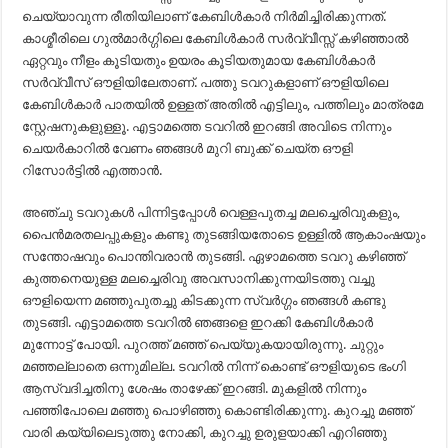
ചെയ്യാവുന്ന രീതിയിലാണ് കേബിൾകാർ നിർമിച്ചിരിക്കുന്നത്.
കാശ്മീരിലെ ഗുൽമാർഗ്ഗിലെ കേബിൾകാർ സർവ്വീസ്സ് കഴിഞ്ഞാൽ
ഏറ്റവും നീളം കൂടിയതും ഉയരം കൂടിയതുമായ കേബിൾകാർ
സർവ്വീസ് ഔളിയിലേതാണ്. പത്തു ടവറുകളാണ് ഔളിയിലെ
കേബിൾകാർ പാതയിൽ ഉള്ളത് അതിൽ എട്ടിലും, പത്തിലും മാത്രമേ
സ്റ്റേഷനുകളുള്ളൂ. എട്ടാമത്തെ ടവറിൽ ഇറങ്ങി അവിടെ നിന്നും
ചെയർകാറിൽ വേണം ഞങ്ങൾ മുറി ബുക്ക് ചെയ്ത ഔളി
റിസോർട്ടിൽ എത്താൻ.
അഞ്ചു ടവറുകൾ പിന്നിട്ടപ്പോൾ വെള്ളപുതച്ച മലച്ചെരിവുകളും,
പൈൻമരതലപ്പുകളും കണ്ടു തുടങ്ങിയതോടെ ഉള്ളിൽ ആകാംഷയും
സന്തോഷവും പൊന്തിവരാൻ തുടങ്ങി. ഏഴാമത്തെ ടവറു കഴിഞ്ഞ്
കുത്തനെയുള്ള മലച്ചെരിവു അവസാനിക്കുന്നയിടത്തു വച്ചു
ഔളിയെന്ന മഞ്ഞുപുതച്ചു കിടക്കുന്ന സ്വർഗ്ഗം ഞങ്ങൾ കണ്ടു
തുടങ്ങി. എട്ടാമത്തെ ടവറിൽ ഞങ്ങളെ ഇറക്കി കേബിൾകാർ
മുന്നോട്ട് പോയി. പുറത്ത് മഞ്ഞ് പെയ്യുകയായിരുന്നു. ചുറ്റും
മഞ്ഞല്ലാതെ ഒന്നുമില്ല. ടവറിൽ നിന്ന് കൊണ്ട് ഔളിയുടെ ഭംഗി
ആസ്വദിച്ചതിനു ശേഷം താഴേക്ക് ഇറങ്ങി. മുകളിൽ നിന്നും
പഞ്ഞിപോലെ മഞ്ഞു പൊഴിഞ്ഞു കൊണ്ടിരിക്കുന്നു. കുറച്ചു മഞ്ഞ്
വാരി കയ്യിലെടുത്തു നോക്കി, കുറച്ചു ഉരുളയാക്കി എറിഞ്ഞു