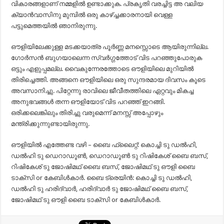
വികാരങ്ങളാണ് നമ്മളിൽ ഉണ്ടാക്കുക. പ്രകൃതി വരച്ചിട്ട അ വലിയ
ക്യാൻവാസിനു മുമ്പിൽ ഒരു കാഴ്ച്ചക്കാരനായി വെള്ള
പട്ടുമെത്തയിൽ ഞാനിരുന്നു.
ഔളിയിലേക്കുള്ള മടക്കയാത്ര പൂർണ്ണ മനസ്സൊടെ ആയിരുന്നില്ല.
ഗോർസൻ ബുഗയാലെന്ന സ്വർഗ്ഗത്തോട് വിട പറഞ്ഞുപോരുക
ഒട്ടും എളുപ്പമല്ല. വൈകുന്നേരത്തോടെ ഔളിയിലെ മുറിയിൽ
തിരിച്ചെത്തി. അങ്ങനെ ഔളിയിലെ ഒരു സുന്ദരമായ ദിവസം കൂടെ
അവസാനിച്ചു. പിറ്റേന്നു രാവിലെ ജീവീതത്തിലെ ഏറ്റവും മികച്ച
അനുഭവങ്ങൾ തന്ന ഔളിയോട് വിട പറഞ്ഞ് ഇറങ്ങി.
ഒരിക്കലെങ്കിലും തിരിച്ചു വരുമെന്ന് മനസ്സ് അപ്പോഴും
മന്ത്രിക്കുന്നുണ്ടായിരുന്നു.
ഔളിയിൽ എത്തേണ്ട വഴി – ബൈ ഫ്ലൈറ്റ്: കൊച്ചി ടു ഡൽഹി,
ഡൽഹി ടു ഡെറാഡൂൺ, ഡെറാഡൂൺ ടു റിഷികേശ് ബൈ ബസ്,
റിഷികേശ് ടു ജോഷിമഥ് ബൈ ബസ്, ജോഷിമഥ് ടു ഔളി ബൈ
ടാക്സി or കേബിൾകാർ. ബൈ ട്രെയിൻ: കൊച്ചി ടു ഡൽഹി,
ഡൽഹി ടു ഹരിദ്വാർ, ഹരിദ്വാർ ടു ജോഷിമഥ് ബൈ ബസ്,
ജോഷിമഥ് ടു ഔളി ബൈ ടാക്സി or കേബിൾകാർ.