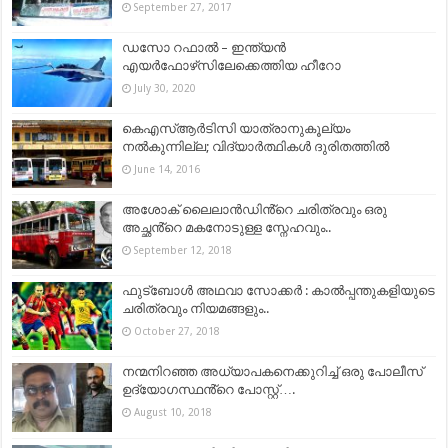
September 27, 2017
ഡസോ റഫാൽ – ഇന്ത്യൻ
എയർഫോഴ്‌സിലേക്കെത്തിയ ഹീറോ
July 30, 2020
കെഎസ്ആര്‍ടിസി യാത്രാനുകൂല്യം
നല്‍കുന്നില്ല; വിദ്യാര്‍ത്ഥികള്‍ ദുരിതത്തില്‍
June 14, 2016
അശോക് ലൈലാൻഡിൻ്റെ ചരിത്രവും ഒരു
അച്ഛൻ്റെ മകനോടുള്ള സ്നേഹവും..
September 12, 2018
ഫുട്‍ബോൾ അഥവാ സോക്കർ : കാൽപ്പന്തുകളിയുടെ
ചരിത്രവും നിയമങ്ങളും..
October 27, 2018
നന്മനിറഞ്ഞ അധ്യാപകനെക്കുറിച്ച് ഒരു പോലീസ്
ഉദ്യോഗസ്ഥൻ്റെ പോസ്റ്റ്….
August 10, 2018