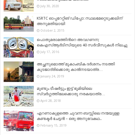
July 30, 2020
KSRTC ഓപ്പറേറ്റിങ് ഡിപ്പോ: സ്ഥലമേറ്റെടുക്കലിന്
അനുമതിയായി
October 2, 2015
പൊതുമരാമത്തിന്‍റെ അവഗണന;
കെഎസ്ആര്‍ടിസിയുടെ 40 സര്‍വീസുകള്‍ നിലച്ചു
July 17, 2016
അച്ഛനുമൊത്ത് മൂകാംബിക ദർശനം നടത്തി
കുടജാദ്രിക്കൊരു കാൽനടയാത്ര…
January 24, 2019
മുണ്ടും ടീഷര്‍ട്ടും ഇട്ട് ഭൂമിയിലെ
സ്വർഗ്ഗത്തിലേക്കൊരു നരകയാത്ര…
April 28, 2018
എറണാകുളത്തെ ചുവന്ന ബസ്സിലെ നന്മയുള്ള
കണ്ടക്ടർ ചേട്ടൻ – ഒരു അനുഭവകഥ..
February 15, 2019