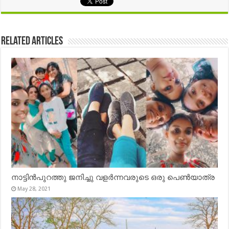
Related Articles
നാട്ടിൻപുറത്തു ജനിച്ചു വളർന്നവരുടെ ഒരു പെൺയാത്ര
May 28, 2021