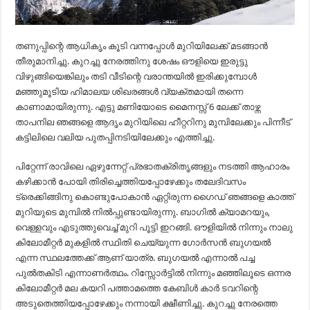
തണുപ്പിന്റെ ആധികൃം കൂടി വന്നപ്പോൾ മുറിയിലേക്ക് മടങ്ങാൻ
തീരുമാനിച്ചു. കുറച്ചു നേരത്തിനു ശേഷം ഔളിയെ ഇരുട്ടു
വിഴുങ്ങിയെങ്കിലും തടി വീടിന്റെ വരാന്തയിൽ ഇരിക്കുമ്പോൾ
മഞ്ഞുമൂടിയ ഹിമാലയ ശിഖരങ്ങൾ വ്യക്തമായി തന്നെ
കാണാമായിരുന്നു. എട്ടു മണിയോടെ മൈനസ്സ് 6 ലേക്ക് താഴ്ന്ന
താപനില ഞങ്ങളെ ആദൃം മുറിയിലെ ഹീറ്ററിനു മുമ്പിലേക്കും പിന്നീട്
കട്ടിലിലെ വലിയ പുതപ്പിനടിയിലേക്കും എത്തിച്ചു.
പിറ്റേന്ന് രാവിലെ ഏഴുന്നേറ്റ് പ്രഭാതക്രിതൃങ്ങളും നടത്തി ആഹാരം
കഴിക്കാൻ പോയി തിരിച്ചെത്തിയപ്പോഴേക്കും തലേദിവസം
ട്രെക്കിങ്ങിനു കൊണ്ടുപോകാൻ ഏറ്റിരുന്ന ഗൈഡ് ഞങ്ങളെ കാത്ത്
മുറിയുടെ മുമ്പിൽ നിൽപ്പുണ്ടായിരുന്നു. ബാഗിൽ ക്യാമറയും,
വെള്ളവും എടുത്തുവെച്ച് മുറി പൂട്ടി ഇറങ്ങി. ഔളിയിൽ നിന്നും നാലു
കിലോമീറ്റർ മുകളിൽ സ്ഥിതി ചെയ്യുന്ന ഗോർസൻ ബുഗയൽ
എന്ന സ്ഥലത്തേക്ക് ആണ് യാത്ര. ബുഗയൽ എന്നാൽ പച്ച
പുൽതകിടി എന്നാണർത്ഥം. റിസ്സോർട്ടിൽ നിന്നും മഞ്ഞിലൂടെ ഒന്നര
കിലോമീറ്റർ മല കയറി പത്താമത്തെ കേബിൾ കാർ ടവറിന്റെ
അടുതെത്തിയപ്പോഴേക്കും നന്നായി ക്ഷീണിച്ചു. കുറച്ചു നേരത്തെ