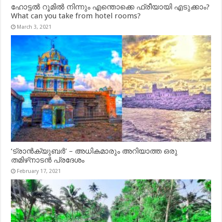
ഹോട്ടൽ റൂമിൽ നിന്നും എന്തൊക്കെ ഫ്രീയായി എടുക്കാം?
What can you take from hotel rooms?
March 3, 2021
‘ട്രാൻക്യുബർ’ – അധികമാരും അറിയാത്ത ഒരു
തമിഴ്‌നാടൻ പ്രദേശം
February 17, 2021