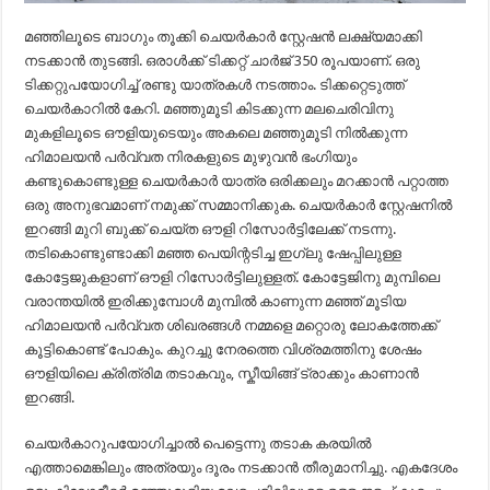
മഞ്ഞിലൂടെ ബാഗും തൂക്കി ചെയർകാർ സ്റ്റേഷൻ ലക്ഷ്യമാക്കി
നടക്കാൻ തുടങ്ങി. ഒരാൾക്ക് ടിക്കറ്റ് ചാർജ് 350 രൂപയാണ്. ഒരു
ടിക്കറ്റുപയോഗിച്ച് രണ്ടു യാത്രകൾ നടത്താം. ടിക്കറ്റെടുത്ത്
ചെയർകാറിൽ കേറി. മഞ്ഞുമൂടി കിടക്കുന്ന മലചെരിവിനു
മുകളിലൂടെ ഔളിയുടെയും അകലെ മഞ്ഞുമൂടി നിൽക്കുന്ന
ഹിമാലയൻ പർവ്വത നിരകളുടെ മുഴുവൻ ഭംഗിയും
കണ്ടുകൊണ്ടുള്ള ചെയർകാർ യാത്ര ഒരിക്കലും മറക്കാൻ പറ്റാത്ത
ഒരു അനുഭവമാണ് നമുക്ക് സമ്മാനിക്കുക. ചെയർകാർ സ്റ്റേഷനിൽ
ഇറങ്ങി മുറി ബുക്ക് ചെയ്ത ഔളി റിസോർട്ടിലേക്ക് നടന്നു.
തടികൊണ്ടുണ്ടാക്കി മഞ്ഞ പെയിന്റടിച്ച ഇഗ്ലു ഷേപ്പിലുള്ള
കോട്ടേജുകളാണ് ഔളി റിസോർട്ടിലുള്ളത്. കോട്ടേജിനു മുമ്പിലെ
വരാന്തയിൽ ഇരിക്കുമ്പോൾ മുമ്പിൽ കാണുന്ന മഞ്ഞ് മൂടിയ
ഹിമാലയൻ പർവ്വത ശിഖരങ്ങൾ നമ്മളെ മറ്റൊരു ലോകത്തേക്ക്
കൂട്ടികൊണ്ട് പോകും. കുറച്ചു നേരത്തെ വിശ്രമത്തിനു ശേഷം
ഔളിയിലെ ക്രിത്രിമ തടാകവും, സ്കീയിങ്ങ് ട്രാക്കും കാണാൻ
ഇറങ്ങി.
ചെയർകാറുപയോഗിച്ചാൽ പെട്ടെന്നു തടാക കരയിൽ
എത്താമെങ്കിലും അത്രയും ദൂരം നടക്കാൻ തീരുമാനിച്ചു. എകദേശം