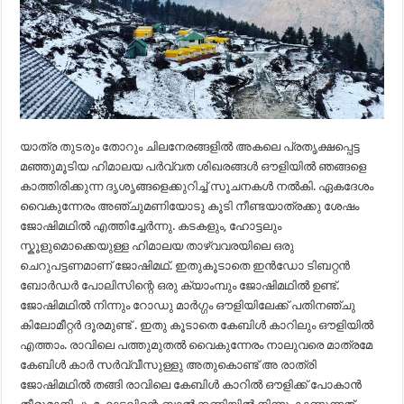
യാത്ര തുടരും തോറും ചിലനേരങ്ങളിൽ അകലെ പ്രതൃക്ഷപ്പെട്ട
മഞ്ഞുമൂടിയ ഹിമാലയ പർവ്വത ശിഖരങ്ങൾ ഔളിയിൽ ഞങ്ങളെ
കാത്തിരിക്കുന്ന ദൃശൃങ്ങളെക്കുറിച്ച് സൂചനകൾ നൽകി. ഏകദേശം
വൈകുന്നേരം അഞ്ചുമണിയോടു കൂടി നീണ്ടയാത്രക്കു ശേഷം
ജോഷിമഥിൽ എത്തിച്ചേർന്നു. കടകളും, ഹോട്ടലും
സ്കൂളുമൊക്കെയുള്ള ഹിമാലയ താഴ്വവരയിലെ ഒരു
ചെറുപട്ടണമാണ് ജോഷിമഥ്. ഇതുകൂടാതെ ഇൻഡോ ടിബറ്റൻ
ബോർഡർ പോലിസിന്റെ ഒരു ക്യാംമ്പും ജോഷിമഥിൽ ഉണ്ട്.
ജോഷിമഥിൽ നിന്നും റോഡു മാർഗ്ഗം ഔളിയിലേക്ക് പതിനഞ്ചു
കിലോമീറ്റർ ദൂരമുണ്ട് . ഇതു കൂടാതെ കേബിൾ കാറിലും ഔളിയിൽ
എത്താം. രാവിലെ പത്തുമുതൽ വൈകുന്നേരം നാലുവരെ മാത്രമേ
കേബിൾ കാർ സർവ്വീസുള്ളു അതുകൊണ്ട് അ രാത്രി
ജോഷിമഥിൽ തങ്ങി രാവിലെ കേബിൾ കാറിൽ ഔളിക്ക് പോകാൻ