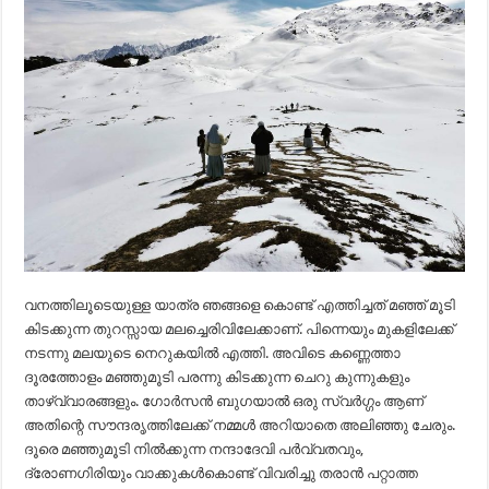
വനത്തിലൂടെയുള്ള യാത്ര ഞങ്ങളെ കൊണ്ട് എത്തിച്ചത് മഞ്ഞ് മൂടി
കിടക്കുന്ന തുറസ്സായ മലച്ചെരിവിലേക്കാണ്. പിന്നെയും മുകളിലേക്ക്
നടന്നു മലയുടെ നെറുകയിൽ എത്തി. അവിടെ കണ്ണെത്താ
ദൂരത്തോളം മഞ്ഞുമൂടി പരന്നു കിടക്കുന്ന ചെറു കുന്നുകളും
താഴ്വ്വാരങ്ങളും. ഗോർസൻ ബുഗയാൽ ഒരു സ്വർഗ്ഗം ആണ്
അതിന്റെ സൗന്ദരൃത്തിലേക്ക് നമ്മൾ അറിയാതെ അലിഞ്ഞു ചേരും.
ദൂരെ മഞ്ഞുമൂടി നിൽക്കുന്ന നന്ദാദേവി പർവ്വതവും,
ദ്രോണഗിരിയും വാക്കുകൾകൊണ്ട് വിവരിച്ചു തരാൻ പറ്റാത്ത