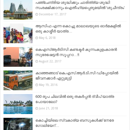
പഞ്ചേന്ദ്രിയ ശുദ്ധിക്കും ചാരിത്ര്യ ശുദ്ധി
സംരക്ഷിക്കാനും ഐതീഹ്യപ്പെരുമയിൽ ‘ശുചീന്ദ്രം’
December 17, 2017
ആസിഫ എന്ന കൊച്ചു മാലാഖയുടെ ഓർമകളിൽ
ഒരു കാശ്മീർ യാത്ര…
May 6, 2018
കെഎസ്ആര്‍ടിസി കണ്ടക്ടര്‍ കുന്നംകുളംകാരൻ
സുരേഷേട്ടന്‍ സൂപ്പറാ…!!
August 22, 2017
കാഞ്ഞങ്ങാട് കെ.എസ്.ആർ.ടി.സി ഡിപ്പോയിൽ
ജീവനക്കാർ ഏറ്റുമുട്ടി
May 19, 2016
600 രൂപ ചിലവിൽ ഒരു തകർപ്പൻ ദ്വീപ് യാത്ര
പോയാലോ?
June 21, 2018
കൊച്ചിയിലെ സ്വകാര്യ ബസുകള്‍ക്ക് നേരേ
ഗോലിയേറ്‌…