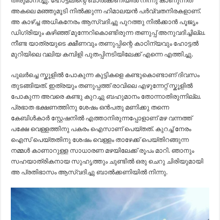
തീരുമാനിച്ചു. ഹോട്ടലിന്റെ ബാൽക്കണിയിൽ നിന്നു കാണുന്നത്
അകലെ മഞ്ഞുമൂടി നിൽക്കുന്ന ഹിമാലയൻ പർവ്വതനിരകളാണ്.
അ കാഴ്ച്ച അധികനേരം ആസ്വദിച്ചു പുറത്തു നിൽക്കാൻ പൂജൃം
ഡിഗ്രിയും കഴിഞ്ഞ് മുന്നേറികൊണ്ടിരുന്ന തണുപ്പ് അനുവദിച്ചില്ല.
നീണ്ട യാത്രയുടെ ക്ഷീണവും തണുപ്പിന്റെ കാഠിന്യവും ഹോട്ടൽ
മുറിയിലെ വലിയ കമ്പിളി പുതപ്പിനടിയിലേക്ക് എന്നെ എത്തിച്ചു.
പുലർച്ചെ സ്കൂളിൽ പോകുന്ന കുട്ടികളെ കണ്ടുകൊണ്ടാണ് ദിവസം
തുടങ്ങിയത്. ഇത്രയും തണുപ്പത്ത് രാവിലെ എഴുന്നേറ്റ് സ്കൂളിൽ
പോകുന്ന അവരെ കണ്ടു കുറച്ചു ബഹുമാനം തോന്നാതിരുന്നില്ല.
പ്രഭാത ഭക്ഷണത്തിനു ശേഷം ഒൻപതു മണിക്കു തന്നെ
കേബിൾകാർ സ്റ്റേഷനിൽ എത്താനിരുന്നപ്പോളാണ് മഴ വന്നത്ത്
പക്ഷേ വെള്ളത്തിനു പകരം ഐസാണ് പെയ്തത്. കുറച്ച് നേരം
ഐസ് പെയ്തതിനു ശേഷം വെള്ളം താഴേക്ക് പെയ്തിറങ്ങുന്ന
നമ്മൾ കാണാറുള്ള സാധാരണ മഴയിലേക്ക് രൂപം മാറി. ഞാനും
സഹയാത്രികനായ സുഹൃത്തും ചുണ്ടിൽ ഒരു ചെറു ചിരിയുമായി
അ പ്രതിഭാസം ആസ്വദിച്ചു ബാൽക്കണിയിൽ നിന്നു.