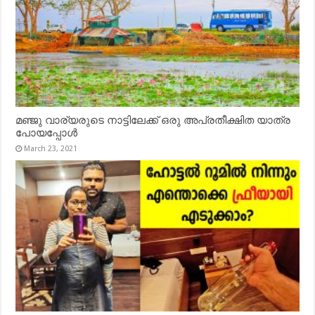
മഞ്ജു വാര്യരുടെ നാട്ടിലേക്ക് ഒരു അപ്രതീക്ഷിത യാത്ര
പോയപ്പോൾ
March 23, 2021