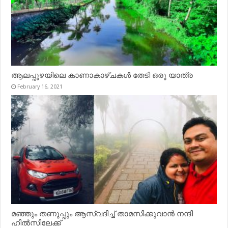
ആലപ്പുഴയിലെ കാണാകാഴ്ചകൾ തേടി ഒരു യാത്ര
February 16, 2021
മഞ്ഞും തണുപ്പും ആസ്വദിച്ച് താമസിക്കുവാൻ നന്ദി
ഹിൽസിലേക്ക്