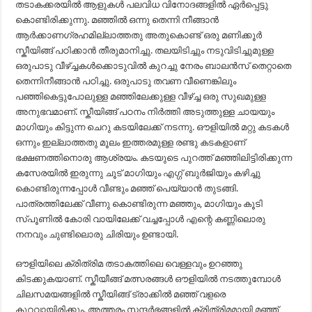
തടാകക്കരയിൽ ആളുകൾ പലവിധ വിനോദങ്ങളിൽ ഏർപ്പെട്ടു
കൊണ്ടിരിക്കുന്നു. മഞ്ഞിൽ ഒന്നു തെന്നി നീങ്ങാൻ
ആർക്കാണഗ്രഹമില്ലാത്തതു അതുകൊണ്ട് ഒരു മണിക്കൂർ
സ്കീയിങ്ങ് പഠിക്കാൻ തീരുമാനിച്ചു. തലയിടിച്ചും നടുവിടിച്ചുമുള്ള
ഒരുപാടു വീഴ്ച്ചകൾക്കൊടുവിൽ കുറച്ചു നേരം ബാലൻസ് തെറ്റാതെ
തെന്നിനീങ്ങാൻ പഠിച്ചു. ഒരുപാടു തവണ വീണെങ്കിലും
പഞ്ഞികെട്ടുപോലുള്ള മഞ്ഞിലേക്കുള്ള വീഴ്ച്ച ഒരു സുഖമുള്ള
അനുഭവമാണ്. സ്കീയിങ്ങ് പഠനം നിർത്തി അടുത്തുള്ള ചായയും
മാഗിയും കിട്ടുന്ന ചെറു കടയിലേക്ക് നടന്നു. ഔളിയിൽ മറ്റു കടകൾ
ഒന്നും ഇല്ലാത്തതു മൂലം ഇത്തരമുള്ള രണ്ടു കടകളാണ്
ഭക്ഷണത്തിനൊരു ആശ്രയം. കടയുടെ പുറത്ത് മഞ്ഞിലിട്ടിരിക്കുന്ന
കസേരയിൽ ഇരുന്നു ചൂട് മാഗിയും എഗ്ഗ് ബുർജിയും കഴിച്ചു
കൊണ്ടിരുന്നപ്പോൾ വീണ്ടും മഞ്ഞ് പെയ്യാൻ തുടങ്ങി.
പാത്രത്തിലേക്ക് വീണു കൊണ്ടിരുന്ന മഞ്ഞും, മാഗിയും കൂടി
സ്പൂണിൽ കോരി വായിലേക്ക് വച്ചപ്പോൾ എന്റെ കണ്ണിലൊരു
നനവും ചുണ്ടിലൊരു ചിരിയും ഉണ്ടായി.
ഔളിയിലെ ക്രിത്രിമ തടാകത്തിലെ വെള്ളവും ഉറഞ്ഞു
കിടക്കുകയാണ്. സ്കീയീങ്ങ് മത്സരങ്ങൾ ഔളിയിൽ നടത്തുമ്പോൾ
ചിലസമയങ്ങളിൽ സ്കീയിങ്ങ് ട്രാക്കിൽ മഞ്ഞ് വളരെ
കുറവായിരിക്കും. അത്തരം സന്ദർഭങ്ങളിൽ ക്രിത്രിമമായി മഞ്ഞ്