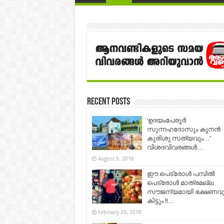
Recent Posts
‘ഉദയംപേരൂർ
സുന്നഹദോസും കൂനൻ
കുരിശു സത്യവും…’
വിശദവിവരങ്ങൾ…
August 9, 2018
ഈ പെട്രോൾ പമ്പിൽ
പെട്രോൾ മാത്രമല്ല
സൗജന്യമായി ഭക്ഷണവു
കിട്ടും !!…
February 26, 2018