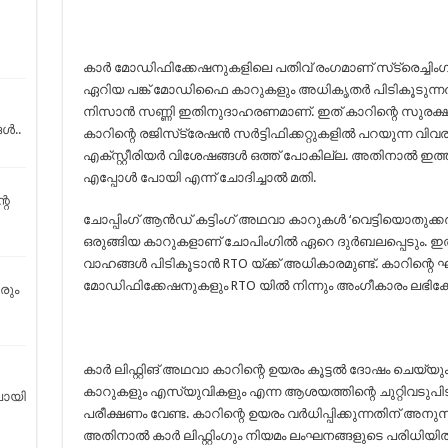
കാര്‍ മോഡിഫിക്കേഷനുകളിലെ പതിവ് രംഗമാണ് സ്‌ട്രെച്ചിംഗ് 
ഏറിയ പങ്ക് മോഡിഫൈ കാറുകളും അധികൃതര്‍ പിടികൂടുന്നത്
നിസാന്‍ സണ്ണി ഇതിനുദാഹരണമാണ്. ഇത് കാറിന്റെ സുരക്ഷാ
ൾ..
കാറിന്റെ രജിസ്‌ട്രേഷന്‍ സര്‍ട്ടിഫിക്കറ്റുകളില്‍ പറയുന്
എക്സ്റ്റീരിയര്‍ വിശേഷങ്ങള്‍ ഒത്ത് പോകില്ല. അതിനാൽ ഇ
എപ്പോൾ പോയി എന്ന് ചോദിച്ചാൽ മതി.
റെ
ചോപ്പിംഗ് ആന്‍ഡ് കട്ടിംഗ് അഥവാ കാറുകൾ ‘വെട്ടിയൊതുക
ഒരുങ്ങിയ കാറുകളാണ് ചോപിംഗില്‍ ഏറെ ദുര്‍ബലപ്പെടും. ഇത
വാഹങ്ങൾ പിടികൂടാന്‍ RTO യ്ക്ക് അധികാരമുണ്ട്. കാറിന്റ
മോഡിഫിക്കേഷനുകളും RTO യില്‍ നിന്നും അംഗീകാരം ലഭിക്കേ
രും
കാർ ലിഫ്റ്റിങ് അഥവാ കാറിന്റെ ഉയരം കൂട്ടൽ ദോഷം ചെയ്യും. മ
കാറുകളും എസ്‌യുവികളും എന്ന ആശയത്തിന്റെ ചുറ്റിവടു
ോയി
പരീക്ഷണം വേണ്ട. കാറിന്റെ ഉയരം വര്‍ധിപ്പിക്കുന്നതിന് അനു
അതിനാല്‍ കാര്‍ ലിഫ്റ്റിംഗും നിയമം ലംഘനങ്ങളുടെ പരിധിയിൽ പ