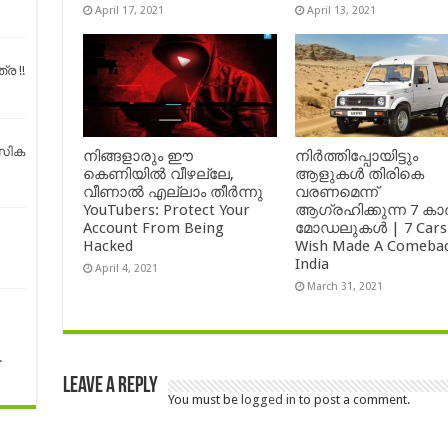
April 17, 2021
April 13, 2021
ര !!
സിക
നിങ്ങളാരും ഈ
നിർത്തിപ്പോയിട്ടും
കെണിയിൽ വീഴല്ലേ,
ആളുകൾ തിരികെ
വീണാൽ എല്ലാം തീർന്നു
വരണമെന്ന്
YouTubers: Protect Your
ആഗ്രഹിക്കുന്ന 7 കാ
Account From Being
മോഡലുകൾ | 7 Cars
Hacked
Wish Made A Comebac
India
April 4, 2021
March 31, 2021
.
Leave a Reply
You must be
logged in
to post a comment.