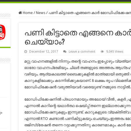
Home
/
News
/
പണി കിട്ടാതെ എങ്ങനെ കാർ മോഡിഫിക്കേഷ
പണി കിട്ടാതെ എങ്ങനെ ക
ചെയ്യാം?
December 12, 2017
Leave a comment
9,045 Views
മറ്റു വാഹനങ്ങളിൽ നിന്നും തന്റെ വാഹനം ഇപ്പോഴും വ്യത്
ഓരോ വാഹനപ്രേമിയും. ചിലർ തങ്ങളുടെ അത്തരം ആഗ്രഹം
വഴിയും. ആദ്യകാലത്ത് ബൈക്കുകളിൽ മാത്രമായി ഒതുങ്ങി 
കാറുകളിലേക്കും കടന്നിരിക്കുകയാണ്. 8 ലക്ഷം രൂപ വിലമതിക
മോഡിഫിക്കേഷൻ വരുത്തിയവർ വരെയുണ്ട് നമ്മുടെ നാട്ടിൽ.
മോഡിഫിക്കേഷനിൽ പ്രധാനമായും അലോയ് വീൽ , കളർ ,എന്ന
എന്നാൽ കാറിന്റെ യഥാർത്ഥ ഷെയ്പ്പ് തന്നെ ഇല്ലാതാക്കുന്
മോഡിഫിക്കേഷനുകളും ഇന്നുണ്ട്. കാറുകളുടെ വ്യക്തിത്വ മാറ
ം
എന്നാല്‍ RTO കണ്ടാൽ പണികിട്ടുകയും ചെയ്യും.ഇത്തരം
രജിസ്‌ട്രേഷൻ തന്നെ റദ്ദാക്കുന്നതിനു കാരണമാകും. ക