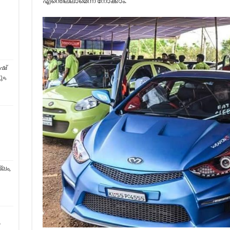
എന്തെല്ലാമെന്ന് നോക്കാം.
ഷ്
ം,
ലം,