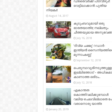
ഡ്രൈവർക്ക് പിടിവീഴും!!
വെട്ടിലാക്കാൻ പുതിയ
നിയമം!!
August 14, 2017
കുടുംബവുമായി ഒരു
ഭാരതയാത്ര; നല്ലതും
ചീത്തയുമായ അനുഭവങ്ങ
July 16, 2018
‘ദിവ്യ ചക്ഷു’ റഡാര്‍-
ഇന്ത്യന്‍ സൈന്യത്തിന്
മൂന്നാംകണ്ണ്
September 12, 2018
പെരുമ്പാവൂരിനടുത്തുള്ള
ഇല്ലിത്തോട് – അധികമാ
കാണാത്ത ഒരിടം..
July 12, 2018
ഏകാന്തത
കൊത്തിവലിക്കുമ്പോൾ
വലിയ ചെലവില്ലാതെ പ
വരാനൊരു യാത്ര
January 20, 2019