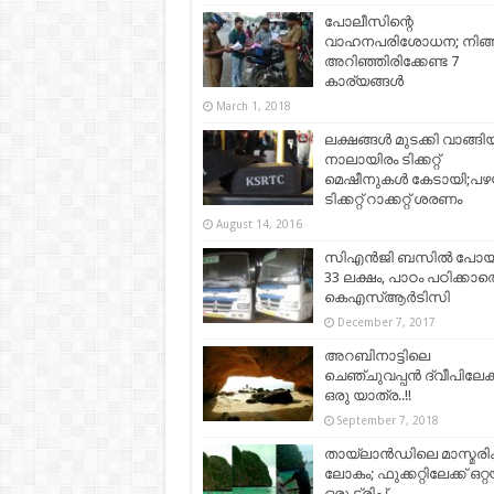
പോലീസിന്റെ
വാഹനപരിശോധന; നിങ്
അറിഞ്ഞിരിക്കേണ്ട 7
കാര്യങ്ങൾ
March 1, 2018
ലക്ഷങ്ങള്‍ മുടക്കി വാങ്ങി
നാലായിരം ടിക്കറ്റ്
മെഷീനുകള്‍ കേടായി;പ
ടിക്കറ്റ് റാക്കറ്റ് ശരണം
August 14, 2016
സിഎന്‍ജി ബസിൽ പോയ
33 ലക്ഷം, പാഠം പഠിക്കാത
കെഎസ്ആർടിസി
December 7, 2017
അറബിനാട്ടിലെ
ചെഞ്ചുവപ്പൻ ദ്വീപിലേക്ക
ഒരു യാത്ര..!!
September 7, 2018
തായ്ലാന്‍ഡിലെ മാസ്മര
ലോകം; ഫുക്കറ്റിലേക്ക് ഒറ്റയ
ഒരു ട്രിപ്പ്‌..