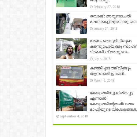
February 27, 2018
തവാങ് : അരുണാചൽ
മലനിരകളിലൂടെ ഒരു യാത്
January 31, 2018
മരണം തൊട്ടരികിലൂടെ
കടന്നുപോയ ഒരു സാഹ
ട്രെക്കിംഗ് അനുഭവം..
July 4, 2018
കഞ്ഞിപ്പാടത്ത് വീണ്ടും
ആനവണ്ടി ഇറങ്ങി..
March 6, 2018
കേരളത്തിനുള്ളിൽപ്പെട്ട
എന്നാൽ
കേരളത്തിന്റേതല്ലാത്ത
മാഹിയുടെ വിശേഷങ്ങൾ.
September 4, 2018