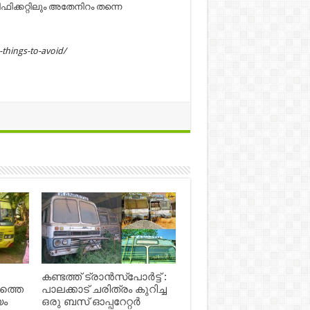
ിക്കറ്റിലും അതേനിറം തന്നെ
things-to-avoid/
കണ്ടത്ത് ട്രാൻസ്‌പോർട്ട് :
ഷത്തെ
പാലക്കാട് ചരിത്രം കുറിച്ച
യം
ഒരു ബസ് ഓപ്പറേറ്റർ