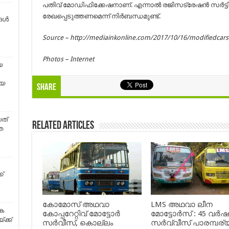
പതിവ് മോഡിഫിക്കേഷനാണ്. എന്നാല്‍ രജിസട്രേഷൻ സർട്ടിഫ
രേഖപ്പെടുത്തണമെന്ന് നിർബന്ധമുണ്ട്.
ങൾ
Source – http://mediainkonline.com/2017/10/16/modifiedcars-
Photos – Internet
യ
ഴയ
Share
ത്
Related Articles
െ
്
കോമോസ് അഥവാ
LMS അഥവാ ലീന
ിക
കോപ്പറേറ്റിവ് മോട്ടോര്‍
മോട്ടോർസ് : 45 വർ
്ക്ക്
സര്‍വീസ്, കൊല്ലം
സർവ്വീസ് പാരമ്പര്