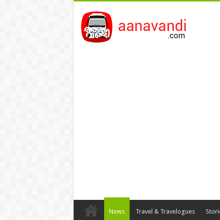
News
Travel & Travelogues
Stor