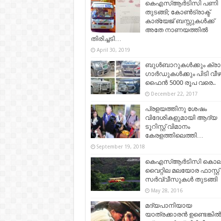
കെഎസ്ആർടിസി പണി
തുടങ്ങി; കോൺട്രാക്ട്
കാര്യേജ് ബസ്സുകൾക്ക്
അതേ നാണയത്തിൽ
തിരിച്ചടി…
April 30, 2019
ബുൾബാറുകൾക്കും ക്രാ
ഗാർഡുകൾക്കും പിടി വീഴു
ഫൈൻ 5000 രൂപ വരെ..
December 22, 2017
പ്രളയത്തിനു ശേഷം
വിദേശികളുമായി ആദ്യ
ടൂറിസ്റ്റ് വിമാനം
കേരളത്തിലെത്തി…
September 19, 2018
കെഎസ്ആര്‍ടിസി കൊല്
വൈറ്റില മലയോര ഫാസ്റ്റ്
സർവ്വീസുകൾ തുടങ്ങി
May 28, 2016
മദ്യപാനിയായ
യാത്രക്കാരൻ ഉണ്ടെങ്കിൽ