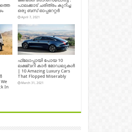
കണ്ടത്ത് ട്രാൻസ്‌പോർട്ട് :
ഷത്തെ
പാലക്കാട് ചരിത്രം കുറിച്ച
യം
ഒരു ബസ് ഓപ്പറേറ്റർ
April 7, 2021
ഫ്ലോപ്പായി പോയ 10
ലക്ഷ്വറി കാർ മോഡലുകൾ
| 10 Amazing Luxury Cars
ർ
That Flopped Miserably
 We
March 31, 2021
k In