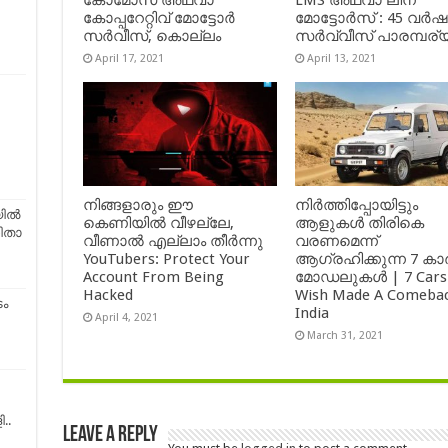
കോമോസ് അഥവാ
LMS അഥവാ ലീന
കോപ്പറേറ്റിവ് മോട്ടോര്‍
മോട്ടോർസ് : 45 വർ
സര്‍വീസ്, കൊല്ലം
സർവ്വീസ് പാരമ്പര്
April 17, 2021
April 13, 2021
നിങ്ങളാരും ഈ
നിർത്തിപ്പോയിട്ടും
യിൽ
കെണിയിൽ വീഴല്ലേ,
ആളുകൾ തിരികെ
ിതാ
വീണാൽ എല്ലാം തീർന്നു
വരണമെന്ന്
YouTubers: Protect Your
ആഗ്രഹിക്കുന്ന 7 കാ
Account From Being
മോഡലുകൾ | 7 Cars
Hacked
Wish Made A Comebac
ം
India
April 4, 2021
March 31, 2021
ി..
Leave a Reply