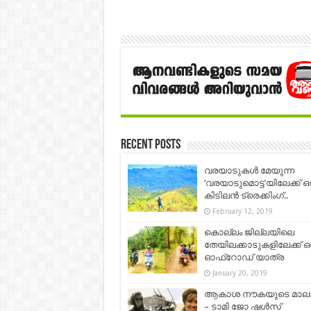
Recent Posts
വരയാടുകൾ മേയുന്ന
‘വരയാടുമൊട്ട’യിലേക്ക് ഒ
കിടിലൻ ട്രെക്കിംഗ്..
February 12, 2019
കൊല്ലം ജില്ലയിലെ
തേയിലക്കാടുകളിലേക്ക് ഒ
ഓഫ്‌റോഡ് യാത്ര
January 20, 2019
ആകാശ നൗകയുടെ മാല
– ടാമി ജോ ഷൾസ്