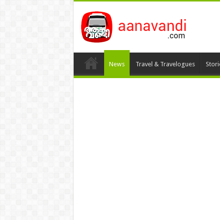
News
Travel & Travelogues
Stor