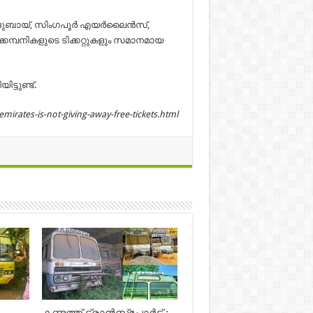
 ദുബായ്, സിംഗപൂര്‍ എയര്‍ലൈന്‍സ്,
ക്കമ്പനികളുടെ ടിക്കറ്റുകളും സമാനമായ
ട്ടുണ്ട്.
irates-is-not-giving-away-free-tickets.html