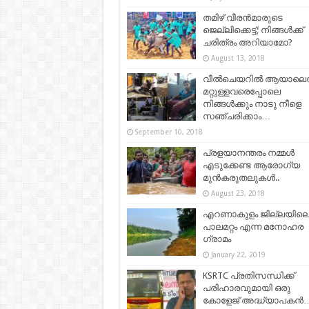
തമിഴ് വീരന്‍മാരുടെ
ജെല്ലിക്കെട്ട്; നിങ്ങൾക്ക്
ചരിത്രം അറിയാമോ?
August 13, 2018
വീൽചെയറിൽ ആയാലെന്
മറ്റുള്ളവരെപ്പോലെ
നിങ്ങൾക്കും നാടു നീളെ
സഞ്ചരിക്കാം…
September 10, 2018
പ്രളയാനന്തരം നമ്മൾ
എടുക്കേണ്ട ആരോഗ്യ
മുൻകരുതലുകൾ..
August 23, 2018
എറണാകുളം ജില്ലയില
പാലമറ്റം എന്ന മനോഹര
ഗ്രാമം
January 22, 2019
KSRTC പ്രതിസന്ധിക്ക്
പരിഹാരവുമായി ഒരു
കോളേജ് അദ്ധ്യാപകന്‍