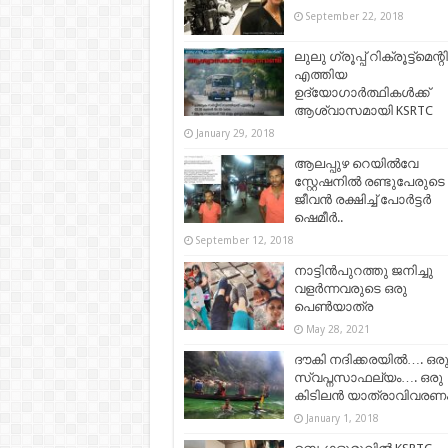
September 22, 2018
ലുലു ഗ്രൂപ്പ് റിക്രൂട്ട്മെന്റ
എത്തിയ
ഉദ്യോഗാര്‍ത്ഥികള്‍ക്ക്
ആശ്വാസമായി KSRTC
January 29, 2018
ആലപ്പുഴ റെയില്‍വേ
സ്റ്റേഷനില്‍ രണ്ടുപേരുടെ
ജീവന്‍ രക്ഷിച്ച് പോര്‍ട്ടര്‍
ഷെമീർ..
September 12, 2018
നാട്ടിൻപുറത്തു ജനിച്ചു
വളർന്നവരുടെ ഒരു
പെൺയാത്ര
May 28, 2021
ദൗകി നദിക്കരയിൽ…. ഒര
സ്വപ്നസാഫല്യം…. ഒരു
കിടിലന്‍ യാത്രാവിവരണം.
January 1, 2018