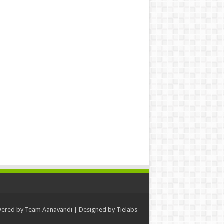
ered by
Team Aanavandi
| Designed by
Tielabs