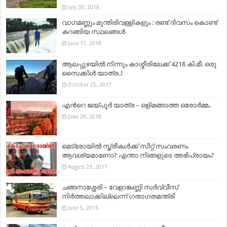
July 30, 2018
വാഗമണ്ണും മുന്തിരിവള്ളികളും : രണ്ട് ദിവസം കൊണ്ട്
കറങ്ങിയ സ്ഥലങ്ങൾ
June 17, 2018
ആലപ്പുഴയിൽ നിന്നും കാശ്മീരിലേക്ക് 4218 കി.മീ. ഒരു
സൈക്കിൾ യാത്ര..!
October 25, 2017
എന്‍റെ ജയ്‌പൂർ യാത്ര – ഒളിമങ്ങാത്ത ഒരോര്‍മ്മ..
June 29, 2018
മെട്രോയില്‍ സ്ത്രീകള്‍ക്ക് സീറ്റ് സംവരണം
ആവശ്യമാണോ? എന്താ നിങ്ങളുടെ അഭിപ്രായം?
August 23, 2017
ചങ്ങനാശ്ശേരി – വേളാങ്കണ്ണി സര്‍വ്വീസ്
നിര്‍ത്തലാക്കില്ലെന്ന് ഗതാഗതമന്ത്രി
June 5, 2016