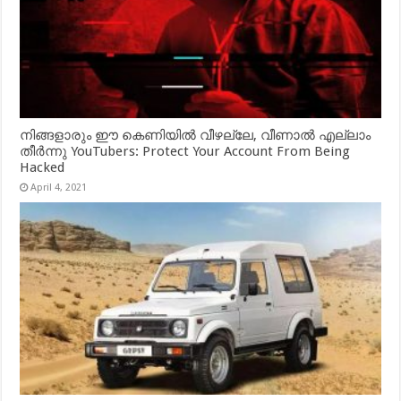
നിങ്ങളാരും ഈ കെണിയിൽ വീഴല്ലേ, വീണാൽ എല്ലാം
തീർന്നു YouTubers: Protect Your Account From Being
Hacked
April 4, 2021