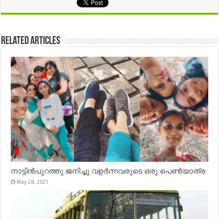
Related Articles
നാട്ടിൻപുറത്തു ജനിച്ചു വളർന്നവരുടെ ഒരു പെൺയാത്ര
May 28, 2021