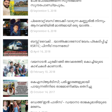
പേര് പോലെത്തന്നെ സുന്ദരമാണീ
സുന്ദരപാണ്ഡ്യപുരം..
September 5, 2018
പ്രൈവറ്റ് ബസ് അടക്കി വാഴുന്ന കണ്ണൂരിൽ നിന്നും
ആനവണ്ടിയിൽ മാത്രമായി ഒരു യാത്ര…
September 6, 2018
ബസ്സ് വൈകി…യാത്രക്കാരനോട് ഖേദം പ്രകടിപ്പിച്ച്
KSRTC; പിന്നീട് നടന്നതോ?
April 16, 2018
വയനാടന്‍ ചുരമിറങ്ങി അവരെത്തി; കൊച്ചിയുടെ
കാഴ്ചകള്‍ കാണാന്‍..
February 10, 2018
കെഎസ്ആര്‍ടിസി; പരിഷ്ക്കാരങ്ങളുമായി
പായുന്നതിനിടെ രാജമാണിക്യം തെറിച്ചു
October 14, 2017
ഡെത്ത് ഇൻ പാരിസ് – ഡയാനാ രാജകുമാരിയുടെ
മരണം.