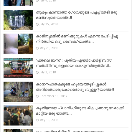
July 4, 2018
ആരും കാണാത്ത ഗോവയുടെ പച്ചപ്പ്‌ തേടി ഒരു
മൺസൂൺ യാത്ര..!!
July 25, 2018
കാടിനുള്ളില്‍ മണിക്കൂറുകള്‍ എന്നെ പേടിപ്പിച്ചു
നിര്‍ത്തിയ ഒരു ബൈക്ക് യാത്ര…
May 23, 2018
‘ഫ്ലൈ ബസ്’ : പുതിയ എയർപോർട്ട് ബസ്
സർവ്വീസുകളുമായി കെഎസ്ആർടിസി..
July 2, 2018
കാനനപാതകളുടെ ഹൃദയത്തുടിപ്പുകൾ
അറിഞ്ഞൊരുകൊണ്ടൊരു ബുള്ളറ്റ് യാത്ര !!
December 10, 2017
കൃത്യമായ പ്ലാനിംഗിലൂടെ മികച്ച അനുഭവമാക്കി
മാറ്റിയ ഒരു യാത്ര…
May 10, 2018
കെഎസ്ആര്‍ടിസി എന്ന വെള്ളാനയെ