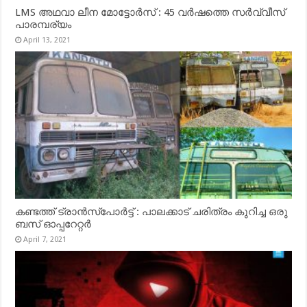
LMS അഥവാ ലീന മോട്ടോർസ് : 45 വർഷത്തെ സർവ്വീസ്
പാരമ്പര്യം
April 13, 2021
കണ്ടത്ത് ട്രാൻസ്‌പോർട്ട് : പാലക്കാട് ചരിത്രം കുറിച്ച ഒരു
ബസ് ഓപ്പറേറ്റർ
April 7, 2021