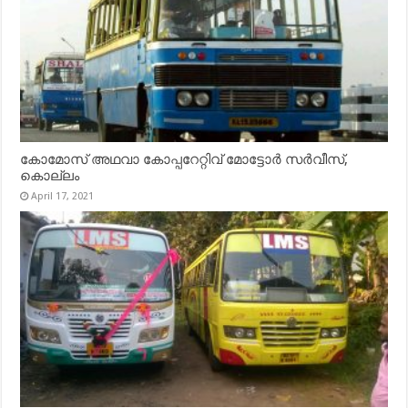
കോമോസ് അഥവാ കോപ്പറേറ്റിവ് മോട്ടോര്‍ സര്‍വീസ്,
കൊല്ലം
April 17, 2021