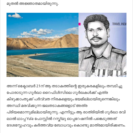
മുതൽ അജ്ഞാതമായിരുന്നു.
അന്ന് ഒക്ടോബർ 21ന് ആ തടാകത്തിന്റെ ഇരുകരകളിലും തമ്പടിച്ചു
പോരാടുന്ന ഗൂർഖാ റൈഫിൾസിലെ ഗൂർഖകൾക്ക് എത്ര
കിഴുക്കാംതൂക്ക് പർവ്വത നിരകളെയും ഭയമില്ലായിരുന്നെങ്കിലും
അസ്ഥി മരവിക്കുന്ന ജലതടാകങ്ങളോട് അത്ര
പ്രിയമൊന്നുമില്ലായിരുന്നു. എന്നിട്ടും ആ രാത്രിയിൽ ഗൂർഖാ രവി
ലാൽ ഥാപ്പ Yula പോസ്റ്റിൽ റസ്ക്യു ഓപ്പറേഷനിൽ പങ്കെടുത്തത്
ദേശസ്നേഹവും കർത്തവ്യ ബോധവും കൊണ്ടു മാത്രമായിരിക്കണം.