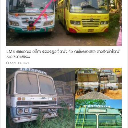
LMS അഥവാ ലീന മോട്ടോർസ് : 45 വർഷത്തെ സർവ്വീസ്
പാരമ്പര്യം
April 13, 2021