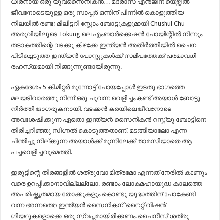
ധീരനായ ഒരു യുവസൈനികൻ… മദ്രാസ് എൻജിനീയെഴ്സിൽ
ജീവനോടെയുള്ള ഒരു സാപ്പർ ഒന്നിന് പിന്നിൽ കൊളുത്തിയ
നിലയിൽ രണ്ടു മിലിട്ടറി സ്റ്റോം ബോട്ടുകളുമായി Chushul Chu
അരുവിയിലൂടെ Tokung ലെ എംബാർക്കെഷൻ പോയിന്റിൽ നിന്നും
തടാകത്തിന്റെ വടക്കു കിഴക്കേ ഇന്ത്യൻ അതിർത്തിയിൽ ചൈന
പിടിച്ചെടുത്ത ഇന്ത്യൻ പോസ്റ്റുകൾക്ക് സമീപത്തേക്ക് പരമാവധി
രഹസ്യമായി നീങ്ങുന്നുണ്ടായിരുന്നു.
ഏകദേശം 5 കി.മീറ്റർ മുന്നോട്ട് പോയപ്പോൾ ഇടതു ഭാഗത്തെ
മലയടിവാരത്തു നിന്ന് ഒരു ചുവന്ന വെളിച്ചം കണ്ട് അയാൾ ബോട്ടു
നിർത്തി ജാഗരൂകനായി. വടക്കൻ കരയിലെ ജീവനോടെ
അവശേഷിക്കുന്ന ഏതൊ ഇന്ത്യൻ സൈനികൻ റസ്ക്യു ബോട്ടിനെ
തിരിച്ചറിഞ്ഞു സിഗ്നൽ കൊടുത്തതാണ്. മടങ്ങിയാലോ എന്ന
ചിന്തിച്ചു നില്ക്കുന്ന അയാൾക്ക് മുന്നിലേക്ക് താമസിയാതെ ആ
പച്ചവെളിച്ചവുമെത്തി.
ഇരുട്ടിന്റെ തീരങ്ങളിൽ ശത്രുവോ മിത്രമോ എന്നത് നേരിൽ കാണും
വരെ ഉറപ്പിക്കാനാവില്ലല്ലോ. രണ്ടാം ലോകമഹായുദ്ധ കാലത്തെ
അപരിഷ്കൃതമായ തോക്കുകളും കൊണ്ടു യുദ്ധത്തിന് പോകേണ്ടി
വന്ന അന്നത്തെ ഇന്ത്യൻ സൈനികന് ‘നൈറ്റ് വിഷൻ’
ഗിയറുകളൊക്കെ ഒരു സ്വപ്നമായിരിക്കണം. ചൈനീസ് ശത്രു