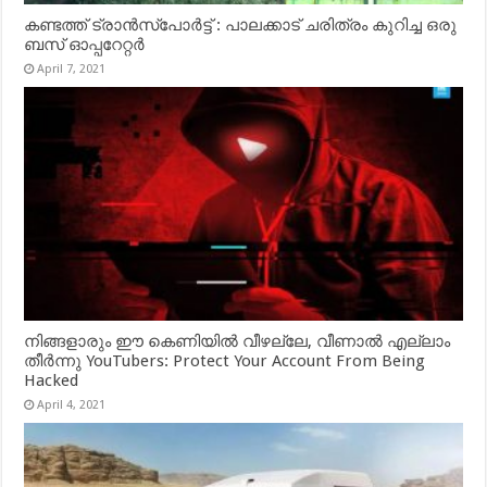
കണ്ടത്ത് ട്രാൻസ്‌പോർട്ട് : പാലക്കാട് ചരിത്രം കുറിച്ച ഒരു
ബസ് ഓപ്പറേറ്റർ
April 7, 2021
നിങ്ങളാരും ഈ കെണിയിൽ വീഴല്ലേ, വീണാൽ എല്ലാം
തീർന്നു YouTubers: Protect Your Account From Being
Hacked
April 4, 2021