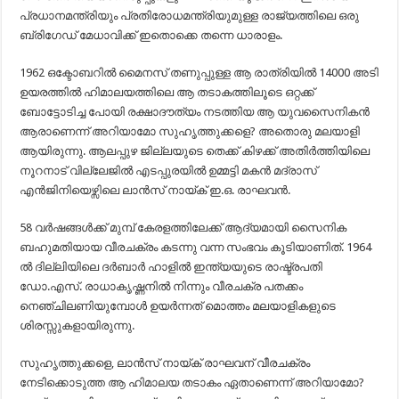
പ്രധാനമന്ത്രിയും പ്രതിരോധമന്ത്രിയുമുള്ള രാജ്യത്തിലെ ഒരു
ബ്രിഗേഡ് മേധാവിക്ക് ഇതൊക്കെ തന്നെ ധാരാളം.
1962 ഒക്ടോബറിൽ മൈനസ് തണുപ്പുള്ള ആ രാത്രിയിൽ 14000 അടി
ഉയരത്തിൽ ഹിമാലയത്തിലെ ആ തടാകത്തിലൂടെ ഒറ്റക്ക്
ബോട്ടോടിച്ച പോയി രക്ഷാദൗത്യം നടത്തിയ ആ യുവസൈനികൻ
ആരാണെന്ന് അറിയാമോ സുഹൃത്തുക്കളെ? അതൊരു മലയാളി
ആയിരുന്നു. ആലപ്പുഴ ജില്ലയുടെ തെക്ക് കിഴക്ക് അതിർത്തിയിലെ
നൂറനാട് വില്ലേജിൽ എടപ്പുരയിൽ ഉമ്മട്ടി മകൻ മദ്രാസ്
എൻജിനിയെഴ്സിലെ ലാൻസ് നായ്ക് ഇ.ഒ. രാഘവൻ.
58 വർഷങ്ങൾക്ക് മുമ്പ് കേരളത്തിലേക്ക് ആദ്യമായി സൈനിക
ബഹുമതിയായ വീരചക്രം കടന്നു വന്ന സംഭവം കൂടിയാണിത്. 1964
ൽ ദില്ലിയിലെ ദർബാർ ഹാളിൽ ഇന്ത്യയുടെ രാഷ്ട്രപതി
ഡോ.എസ്. രാധാകൃഷ്ണനിൽ നിന്നും വീരചക്ര പതക്കം
നെഞ്ചിലണിയുമ്പോൾ ഉയർന്നത് മൊത്തം മലയാളികളുടെ
ശിരസ്സുകളായിരുന്നു.
സുഹൃത്തുക്കളെ, ലാൻസ് നായ്ക് രാഘവന് വീരചക്രം
നേടിക്കൊടുത്ത ആ ഹിമാലയ തടാകം ഏതാണെന്ന് അറിയാമോ?