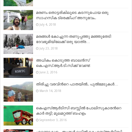
മരണം തൊട്ടരികിലൂടെ കടന്നുപോയ ഒരു
സാഹസിക ട്രെക്കിംഗ് അനുഭവം..
July 4, 2018
മരങ്ങൾ കോച്ചുന്ന തണുപ്പത്തു മഞ്ഞുതേടി
ദേവഭൂമിയിലേക്ക് ഒരു യാത്ര…
July 23, 2018
അധികം കൊടുത്ത ബാലൻസ്
കെ.എസ്.ആർ.ടി.സിക്ക് വേണ്ട!
June 2, 2016
തിരിച്ചു വരവിന്‍റെ പാതയിൽ.. പുൽമേടുകൾ…
March 14, 2018
കെഎസ്ആര്‍ടിസി ബസ്സില്‍ പോലിസുകാരന്‍റെ
കാര്‍ തട്ടി; മൂലമറ്റത്ത് ബഹളം
September 3, 2016
എറണാകുളം- തൃശൂര്‍ റൂട്ടില്‍ കെഎസ്ആര്‍ടിസി