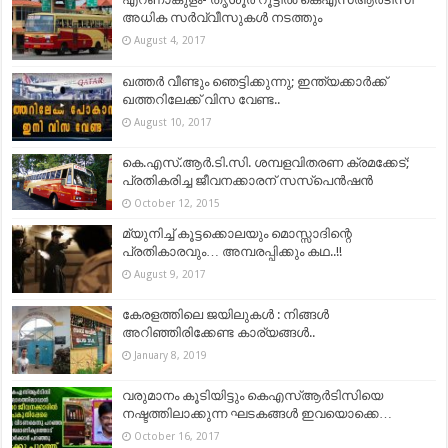
അധിക സര്‍വ്വീസുകള്‍ നടത്തും
August 4, 2017
ഖത്തര്‍ വീണ്ടും ഞെട്ടിക്കുന്നു; ഇന്ത്യക്കാര്‍ക്ക്
ഖത്തറിലേക്ക് വിസ വേണ്ട..
August 10, 2017
കെ.എസ്.ആര്‍.ടി.സി. ശമ്പളവിതരണ ക്രമക്കേട്;
പ്രതികരിച്ച ജീവനക്കാരന് സസ്‌പെന്‍ഷന്‍
October 12, 2015
മ്യുനിച്ച് കൂട്ടക്കൊലയും മൊസ്സാദിന്റെ
പ്രതികാരവും… അമ്പരപ്പിക്കും കഥ..!!
August 9, 2017
കേരളത്തിലെ ജയിലുകൾ : നിങ്ങൾ
അറിഞ്ഞിരിക്കേണ്ട കാര്യങ്ങൾ..
January 8, 2019
വരുമാനം കൂടിയിട്ടും കെഎസ്ആര്‍ടിസിയെ
നഷ്ടത്തിലാക്കുന്ന ഘടകങ്ങള്‍ ഇവയൊക്കെ…
October 16, 2017