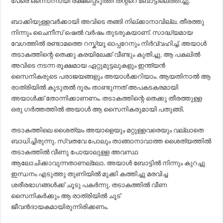
പേരെ ഒന്നൊന്നായി രക്ഷപ്പെടുത്തി തന്റ്റെ ബോട്ടിലെത്തിച്ചു.
ബാക്കിയുള്ളവർക്കായി അവിടെ തങ്ങി നില്ക്കാനാവില്ല. തീരത്തു
നിന്നും ചൈനീസ് ഷെൽ വർഷം തുടരുകയാണ്. സാദ്ധ്യമായ
വേഗത്തിൽ രണ്ടാമത്തെ റസ്ക്യൂ ഓപ്പറേനും നിർവ്വഹിച്ച്. അയാൾ
തടാകത്തിന്റെ തെക്കു കരയിലേക്ക് വീണ്ടും കുതിച്ചു. ആ പകലിൽ
അവിടെ നടന്ന രൂക്ഷമായ ഏറ്റുമുട്ടലുകളും ഇന്ത്യൻ
സൈനികരുടെ പരാജയങ്ങളും അയാൾക്കറിയാം. ആയതിനാൽ ആ
രാത്രിയിൽ കൂടുതൽ ദൂരം താണ്ടുന്നത് അപകടകരമായി
അയാൾക്ക് തോന്നിക്കാണണം. തടാകത്തിന്റെ തെക്കു തീരത്തുള്ള
ഒരു ഗർത്തത്തിൽ അയാൾ ആ സൈനികരുമായി പതുങ്ങി.
തടാകത്തിലെ ശൈത്യം അയാളെയും മറ്റുള്ളവരെയും വല്ലാതെ
ബാധിച്ചിരുന്നു. സ്വതവേ പോലും താങ്ങാനാവാത്ത ശൈത്യത്തിൽ
തടാകത്തിൽ വീണു പോയാലുള്ള അവസ്ഥ
ആലോചിക്കാവുന്നതാണല്ലോ. അയാൾ ബോട്ടിൽ നിന്നും കുറച്ചു
ഇന്ധനം എടുത്തു തുണിയിൽ മുക്കി കത്തിച്ചു മരവിച്ച
ശരീരഭാഗങ്ങൾക്ക് ചൂടു പകർന്നു. തടാകത്തിൽ വീണ
സൈനികർക്കും ആ രാത്രിയിൽ ചൂട്
ജീവൻദായകമായിരുന്നിരിക്കണം.