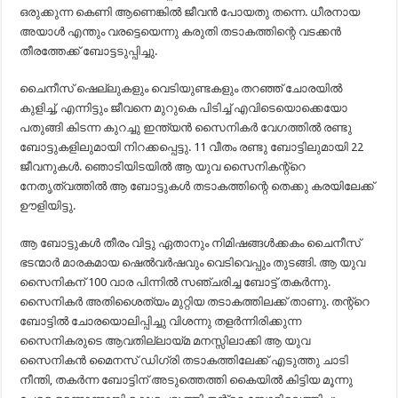
ഒരുക്കുന്ന കെണി ആണെങ്കിൽ ജീവൻ പോയതു തന്നെ. ധീരനായ
അയാൾ എന്തും വരട്ടെയെന്നു കരുതി തടാകത്തിന്റെ വടക്കൻ
തീരത്തേക്ക് ബോട്ടടുപ്പിച്ചു.
ചൈനീസ് ഷെല്ലുകളും വെടിയുണ്ടകളും തറഞ്ഞ് ചോരയിൽ
കുളിച്ച്, എന്നിട്ടും ജീവനെ മുറുകെ പിടിച്ച് എവിടെയൊക്കെയോ
പതുങ്ങി കിടന്ന കുറച്ചു ഇന്ത്യൻ സൈനികർ വേഗത്തിൽ രണ്ടു
ബോട്ടുകളിലുമായി നിറക്കപ്പെട്ടു. 11 വീതം രണ്ടു ബോട്ടിലുമായി 22
ജീവനുകൾ. ഞൊടിയിടയിൽ ആ യുവ സൈനികന്റ്റെ
നേതൃത്വത്തിൽ ആ ബോട്ടുകൾ തടാകത്തിന്റെ തെക്കു കരയിലേക്ക്
ഊളിയിട്ടു.
ആ ബോട്ടുകൾ തീരം വിട്ടു ഏതാനും നിമിഷങ്ങൾക്കകം ചൈനീസ്
ഭടന്മാർ മാരകമായ ഷെൽവർഷവും വെടിവെപ്പും തുടങ്ങി. ആ യുവ
സൈനികന് 100 വാര പിന്നിൽ സഞ്ചരിച്ച ബോട്ട് തകർന്നു.
സൈനികർ അതിശൈത്യം മുറ്റിയ തടാകത്തിലക്ക് താണു. തന്റ്റെ
ബോട്ടിൽ ചോരയൊലിപ്പിച്ചു വിശന്നു തളർന്നിരിക്കുന്ന
സൈനികരുടെ ആവതില്ലായ്മ മനസ്സിലാക്കി ആ യുവ
സൈനികൻ മൈനസ് ഡിഗ്രി തടാകത്തിലേക്ക് എടുത്തു ചാടി
നീന്തി, തകർന്ന ബോട്ടിന് അടുത്തെത്തി കൈയിൽ കിട്ടിയ മൂന്നു