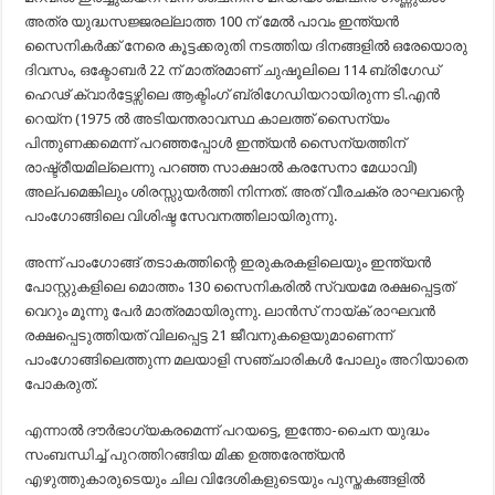
അത്ര യുദ്ധസജ്ജരല്ലാത്ത 100 ന് മേൽ പാവം ഇന്ത്യൻ
സൈനികർക്ക് നേരെ കൂട്ടക്കരുതി നടത്തിയ ദിനങ്ങളിൽ ഒരേയൊരു
ദിവസം, ഒക്ടോബർ 22 ന് മാത്രമാണ് ചുഷൂലിലെ 114 ബ്രിഗേഡ്
ഹെഢ് ക്വാർട്ടേഴ്സിലെ ആക്ടിംഗ് ബ്രിഗേഡിയറായിരുന്ന ടി.എൻ
റെയ്ന (1975 ൽ അടിയന്തരാവസ്ഥ കാലത്ത് സൈന്യം
പിന്തുണക്കമെന്ന് പറഞ്ഞപ്പോൾ ഇന്ത്യൻ സൈന്യത്തിന്
രാഷ്ട്രീയമില്ലെന്നു പറഞ്ഞ സാക്ഷാൽ കരസേനാ മേധാവി)
അല്പമെങ്കിലും ശിരസ്സുയർത്തി നിന്നത്. അത് വീരചക്ര രാഘവന്റെ
പാംഗോങ്ങിലെ വിശിഷ്ട സേവനത്തിലായിരുന്നു.
അന്ന് പാംഗോങ്ങ് തടാകത്തിന്റെ ഇരുകരകളിലെയും ഇന്ത്യൻ
പോസ്റ്റുകളിലെ മൊത്തം 130 സൈനികരിൽ സ്വയമേ രക്ഷപ്പെട്ടത്
വെറും മൂന്നു പേർ മാത്രമായിരുന്നു. ലാൻസ് നായ്ക് രാഘവൻ
രക്ഷപ്പെടുത്തിയത് വിലപ്പെട്ട 21 ജീവനുകളെയുമാണെന്ന്
പാംഗോങ്ങിലെത്തുന്ന മലയാളി സഞ്ചാരികൾ പോലും അറിയാതെ
പോകരുത്.
എന്നാൽ ദൗർഭാഗ്യകരമെന്ന് പറയട്ടെ, ഇന്തോ-ചൈന യുദ്ധം
സംബന്ധിച്ച് പുറത്തിറങ്ങിയ മിക്ക ഉത്തരേന്ത്യൻ
എഴുത്തുകാരുടെയും ചില വിദേശികളുടെയും പുസ്തകങ്ങളിൽ