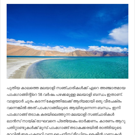
പുതിയ കാലത്തെ മലയാളി സഞ്ചാരികൾക്ക് ഏറെ അഞ്ജാതമായ
പാംഗോങ്ങിന്റ്റെ 58 വർഷം പഴക്കമുള്ള മലയാളി ബന്ധം ഇതാണ്.
വാളയാർ ചുരം കടന്ന് കേളത്തിലേക്ക് ആദ്യമായി ഒരു വീരചക്രം
വന്നെങ്കിൽ അത് പാംഗോങ്ങിലൂടെ ആയിരുന്നെന്ന ബന്ധം. ഇനി
പാംഗോങ്ങ് തടാക കരയിലെത്തുന്ന മലയാളി സഞ്ചാരികൾ
ലാൻസ് നായ്ക് രാഘവനെ പ്രത്യേകം ഓർക്കണം. കാരണം ആറു
പതിറ്റാണ്ടുകൾക്ക് മുമ്പ് പാംഗോങ്ങ് തടാകക്കരയിൽ രാത്രിയുടെ
മറവിൽ ഇരച്ചുകയറി വന്ന ചൈനീസ് മീഡിയം മെഷീൻ ഗണ്ണുകൾ