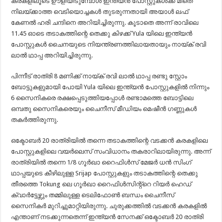
കരകളിലൂടെ ഊളിയിടുമ്പോൾ ഇന്ത്യൻ പോസ്റ്റുകൾക്ക് മീതെ
നിലയ്ക്കാത്ത വെടിയൊച്ചകൾ തുടരുന്നതായി അയാൾ ലഫ്
കേണൽ ഹരി ചന്ദിനെ അറിയിച്ചിരുന്നു. കൂടാതെ അന്ന് രാവിലെ
11.45 ഓടെ തടാകത്തിന്റെ തെക്കു കിഴക്ക് Yula യിലെ ഇന്ത്യൻ
പോസ്റ്റുകൾ ചൈനയുടെ നിയന്ത്രണത്തിലായതായും നായ്ക് രവി
ലാൽ ഥാപ്പ അറിയിച്ചിരുന്നു.
പിന്നീട് രാത്രി 8 മണിക്ക് നായ്ക് രവി ലാൽ ഥാപ്പ രണ്ടു സ്റ്റോം
ബോട്ടുകളുമായി പോയി Yula യിലെ ഇന്ത്യൻ പോസ്റ്റുകളിൽ നിന്നും
6 സൈനികരെ രക്ഷപ്പെടുത്തിയപ്പോൾ രണ്ടാമത്തെ ബോട്ടിലെ
ഒമ്പതു സൈനികരെയും ചൈനീസ് മീഡിയം മെഷീൻ ഗണ്ണുകൾ
തകർത്തിരുന്നു.
ഒക്ടോബർ 20 രാത്രിയിൽ തന്നെ തടാകത്തിന്റെ വടക്കൻ കരകളിലെ
പോസ്റ്റുകളിലെ വയർലെസ് സംവിധാനം തകരാറിലായിരുന്നു. അന്ന്
രാത്രിയിൽ തന്നെ 1/8 ഗൂർഖാ റൈഫിൾസ് മേജർ ധൻ സിംഗ്
ഥാപ്പയുടെ കീഴിലുള്ള Srijap പോസ്റ്റുകളും തടാകത്തിന്റെ തെക്കു
തീരത്തെ Tokung ലെ ഗൂർഖാ റൈഫിൾസിന്റ്റെ റിയർ ഹെഡ്
ക്വാർട്ടേഴ്സും തമ്മിലുള്ള ടെലിഫോൺ ബന്ധം ചൈനീസ്
സൈനികർ മുറിച്ചുമാറ്റിയിരുന്നു. ചുരുക്കത്തിൽ വടക്കൻ കരകളിൽ
എന്താണ് നടക്കുന്നതെന്ന് ഇന്ത്യൻ സേനക്ക് ഒക്ടോബർ 20 രാത്രി