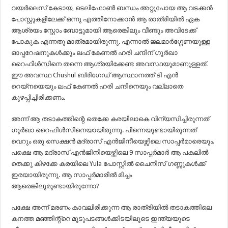
വയർലെസ് കേടായ, ടെലിഫോൺ ബന്ധം അറ്റുപോയ ആ വടക്കൻ
പോസ്റ്റുകളിലേക്ക് ഒന്നു എത്തിനോക്കാൻ ആ രാത്രിയിൽ ഏക
ആശ്രയം സ്റ്റോം ബോട്ടുമായി ആരെങ്കിലും വീണ്ടും അവിടേക്ക്
പോകുക എന്നതു മാത്രമായിരുന്നു. എന്നാൽ ജലമാർഗ്ഗേണയുള്ള
ഓപ്പറേഷനുകൾക്കും ലഫ് കേണൽ ഹരി ചന്ദിന് ഗൂർഖാ
റൈഫിൾസിനെ തന്നെ ആശ്രയിക്കേണ്ട അവസ്ഥയുമാണുള്ളത്.
ഈ അവസ്ഥ Chushul ബ്രിഗേഡ് ആസ്ഥാനത്ത് ടി എൻ
റെയ്നയെയും ലഫ് കേണൽ ഹരി ചന്ദിനെയും വല്ലാതെ
കുഴപ്പിച്ചിരിക്കണം.
അന്ന് ആ തടാകത്തിന്റെ തെക്കേ കരയിലാകെ വിന്യസിച്ചിരുന്നത്
ഗൂർഖാ റൈഫിൾസിനെയായിരുന്നു. പിന്നെയുണ്ടായിരുന്നത്
വെറും ഒരു സെക്ഷൻ മദ്രാസ് എൻജിനീയെഴ്സിലെ സാപ്പർമാരെയും.
പക്ഷെ ആ മദ്രാസ് എൻജിനീയെഴ്സിലെ 9 സാപ്പർമാർ ആ പകലിൽ
തെക്കു കിഴക്കേ കരയിലെ Yula പോസ്റ്റിൽ ചൈനീസ് ഗണ്ണുകൾക്ക്
ഇരയായിരുന്നു. ആ സാപ്പർമാരിൽ മിച്ചം
ആരെങ്കിലുമുണ്ടായിരുന്നോ?
പക്ഷേ അന്ന് മരണം കാവലിരിക്കുന്ന ആ രാത്രിയിൽ തടാകത്തിലെ
കനത്ത മഞ്ഞിന്റ്റെ മൂടുപടങ്ങൾക്കിടയിലൂടെ ഇന്ത്യയുടെ