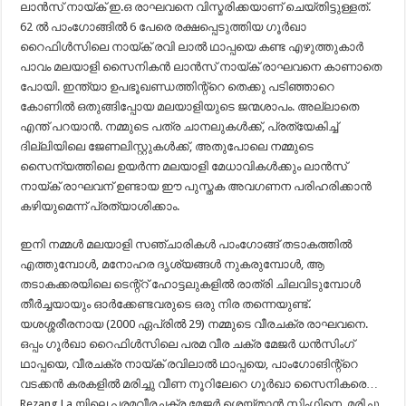
ലാൻസ് നായ്ക് ഇ.ഒ രാഘവനെ വിസ്മരിക്കയാണ് ചെയ്തിട്ടുള്ളത്.
62 ൽ പാംഗോങ്ങിൽ 6 പേരെ രക്ഷപ്പെടുത്തിയ ഗൂർഖാ
റൈഫിൾസിലെ നായ്ക് രവി ലാൽ ഥാപ്പയെ കണ്ട എഴുത്തുകാർ
പാവം മലയാളി സൈനികൻ ലാൻസ് നായ്ക് രാഘവനെ കാണാതെ
പോയി. ഇന്ത്യാ ഉപഭൂഖണ്ഡത്തിന്റ്റെ തെക്കു പടിഞ്ഞാറെ
കോണിൽ ഒതുങ്ങിപ്പോയ മലയാളിയുടെ ജന്മശാപം. അല്ലാതെ
എന്ത് പറയാൻ. നമ്മുടെ പത്ര ചാനലുകൾക്ക്, പ്രത്യേകിച്ച്
ദില്ലിയിലെ ജേണലിസ്റ്റുകൾക്ക്, അതുപോലെ നമ്മുടെ
സൈന്യത്തിലെ ഉയർന്ന മലയാളി മേധാവികൾക്കും ലാൻസ്
നായ്ക് രാഘവന് ഉണ്ടായ ഈ പുസ്തക അവഗണന പരിഹരിക്കാൻ
കഴിയുമെന്ന് പ്രത്യാശിക്കാം.
ഇനി നമ്മൾ മലയാളി സഞ്ചാരികൾ പാംഗോങ്ങ് തടാകത്തിൽ
എത്തുമ്പോൾ, മനോഹര ദൃശ്യങ്ങൾ നുകരുമ്പോൾ, ആ
തടാകക്കരയിലെ ടെന്റ്റ് ഹോട്ടലുകളിൽ രാത്രി ചിലവിടുമ്പോൾ
തീർച്ചയായും ഓർക്കേണ്ടവരുടെ ഒരു നിര തന്നെയുണ്ട്.
യശശ്ശരീരനായ (2000 ഏപ്രിൽ 29) നമ്മുടെ വീരചക്ര രാഘവനെ.
ഒപ്പം ഗൂർഖാ റൈഫിൾസിലെ പരമ വീര ചക്ര മേജർ ധൻസിംഗ്
ഥാപ്പയെ, വീരചക്ര നായ്ക് രവിലാൽ ഥാപ്പയെ, പാംഗോങിന്റ്റെ
വടക്കൻ കരകളിൽ മരിച്ചു വീണ നൂറിലേറെ ഗൂർഖാ സൈനികരെ…
Rezang La യിലെ പരമവീരചക്ര മേജർ ശെയ്താൻ സിംഗിനെ, മരിച്ചു