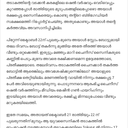
തടാകത്തിന്റെ വടക്കൻ കരകളിലെ ഷെൽ വർഷവും വെടിവെപ്പും
കുറഞ്ഞപ്പോൾ രാത്രിയുടെ മൂടുപടങ്ങളിലെപ്പോഴൊ അയാൾ
രക്ഷപ്പെട്ട സൈനികരെയും കൊണ്ടു തന്റ്റെ ബ്രിഗേഡിയർ
സമക്ഷമെത്തി റിപ്പോർട്ട് ചെയ്തു. അതുകൊണ്ടും അയാൾ തന്റെ
കർത്തവ്യം അവസാനിപ്പിച്ചില്ല.
പിറ്റേന്ന് ഒക്ടോബർ 22ന് പുലരും മുമ്പെ അയാൾ സ്റ്റോം ബോട്ടുമായി
തലേ ദിവസം ബോട്ട് തകർന്നു മുങ്ങിയ അതേ തീരത്ത് അയാൾ
വീണ്ടും ഒറ്റക്കെത്തി. ഇരുട്ടും മഞ്ഞും മാറി ചൈനീസ് സൈനികരുടെ
കണ്ണിൽ പെടും മുമ്പേ അവരെ രക്ഷിക്കണമെന്ന ഉദ്ദേശത്തോടെ,
പ്രതീക്ഷയോടെ. തലേദിവസം തടാകത്തിൽ ചൈനക്കാർ തകർത്ത
ബോട്ടിൽ ആരെങ്കിലും അവശേഷിക്കുന്നെങ്കിലോ? അയാളുടെ
പ്രതീക്ഷ തെറ്റിയില്ല. മരണത്തിന്റെ വായിൽ നിന്നും രക്ഷപ്പെട്ട 7
പേർ അവിടെയുണ്ടായിരുന്നു. പൊടുന്നനവെ ആരംഭിച്ച ചൈനീസ്
ഷെൽ വർഷത്തിനും മീഡിയം മെഷീൻ ഗൺ ഫയറിംഗിനും
ഇടയിലൂടെ അയാൾ അവരെയും രക്ഷിച്ചു മിന്നലുപോലെ വീണ്ടും
മറുകരയിലെത്തി.
ഇതേ സമയം, അതായത് ഒക്ടോബർ 21 രാത്രിയും 22 ന്
പുലരുന്നതിന് മുമ്പും ആ യുവസൈനികൻ തടാകത്തിൽ
ഓപ്പറേഷൻ നടത്തുമ്പോൾ തടാകക്കരയിലെ Tokung ൽ നിന്നും 17