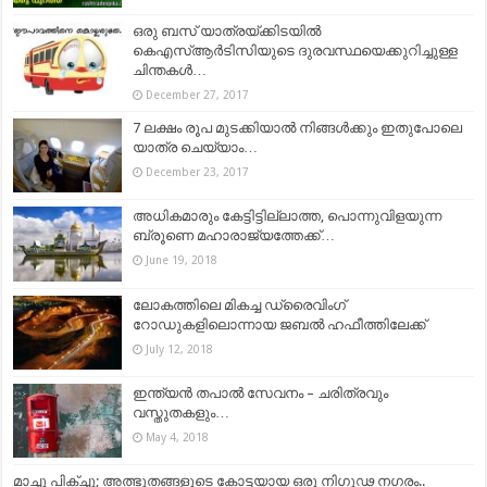
ഒരു ബസ് യാത്രയ്ക്കിടയില്‍
കെഎസ്ആര്‍ടിസിയുടെ ദുരവസ്ഥയെക്കുറിച്ചുള്ള
ചിന്തകള്‍…
December 27, 2017
7 ലക്ഷം രൂപ മുടക്കിയാൽ നിങ്ങൾക്കും ഇതുപോലെ
യാത്ര ചെയ്യാം…
December 23, 2017
അധികമാരും കേട്ടിട്ടില്ലാത്ത, പൊന്നുവിളയുന്ന
ബ്രൂണെ മഹാരാജ്യത്തേക്ക്…
June 19, 2018
ലോകത്തിലെ മികച്ച ഡ്രൈവിംഗ്
റോഡുകളിലൊന്നായ ജബൽ ഹഫീത്തിലേക്ക്
July 12, 2018
ഇന്ത്യൻ തപാൽ സേവനം – ചരിത്രവും
വസ്തുതകളും…
May 4, 2018
മാച്ചു പിക്ച്ചു; അത്ഭുതങ്ങളുടെ കോട്ടയായ ഒരു നിഗൂഢ നഗരം..