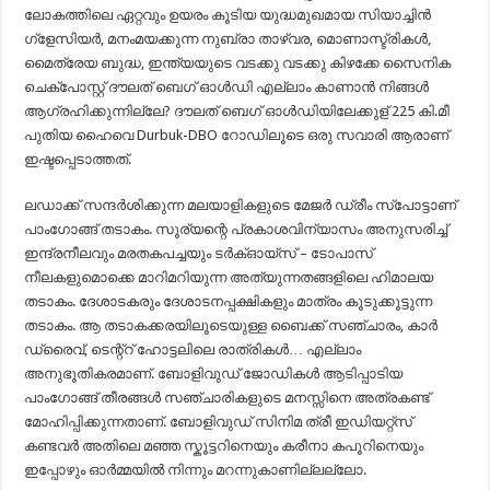
ലോകത്തിലെ ഏറ്റവും ഉയരം കൂടിയ യുദ്ധമുഖമായ സിയാച്ചിൻ
ഗ്ളേസിയർ, മനംമയക്കുന്ന നുബ്രാ താഴ്വര, മൊണാസ്ട്രികൾ,
മൈത്രേയ ബുദ്ധ, ഇന്ത്യയുടെ വടക്കു വടക്കു കിഴക്കേ സൈനിക
ചെക്പോസ്റ്റ് ദൗലത് ബെഗ് ഓൾഡി എല്ലാം കാണാൻ നിങ്ങൾ
ആഗ്രഹിക്കുന്നില്ലേ? ദൗലത് ബെഗ് ഓൾഡിയിലേക്കുള് 225 കി.മീ
പുതിയ ഹൈവെ Durbuk-DBO റോഡിലൂടെ ഒരു സവാരി ആരാണ്
ഇഷ്ടപ്പെടാത്തത്.
ലഡാക്ക് സന്ദർശിക്കുന്ന മലയാളികളുടെ മേജർ ഡ്രീം സ്പോട്ടാണ്
പാംഗോങ്ങ് തടാകം. സൂര്യന്റെ പ്രകാശവിന്യാസം അനുസരിച്ച്
ഇന്ദ്രനീലവും മരതകപച്ചയും ടർക്ഓയ്സ് – ടോപാസ്
നീലകളുമൊക്കെ മാറിമറിയുന്ന അത്യുന്നതങ്ങളിലെ ഹിമാലയ
തടാകം. ദേശാടകരും ദേശാടനപ്പക്ഷികളും മാത്രം കൂടുക്കൂട്ടുന്ന
തടാകം. ആ തടാകക്കരയിലൂടെയുള്ള ബൈക്ക് സഞ്ചാരം, കാർ
ഡ്രൈവ്, ടെന്റ്റ് ഹോട്ടലിലെ രാത്രികൾ… എല്ലാം
അനുഭൂതികരമാണ്. ബോളിവുഡ് ജോഡികൾ ആടിപ്പാടിയ
പാംഗോങ്ങ് തീരങ്ങൾ സഞ്ചാരികളുടെ മനസ്സിനെ അത്രകണ്ട്
മോഹിപ്പിക്കുന്നതാണ്. ബോളിവുഡ് സിനിമ ത്രീ ഇഡിയറ്റ്സ്
കണ്ടവർ അതിലെ മഞ്ഞ സ്കൂട്ടറിനെയും കരീനാ കപൂറിനെയും
ഇപ്പോഴും ഓർമ്മയിൽ നിന്നും മറന്നുകാണില്ലല്ലോ.