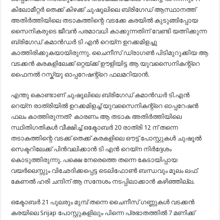
കിലോമീറ്റർ തെക്ക് കിഴക്ക് ചുഷൂലിലെ ബ്രിഗേഡ് ആസ്ഥാനത്ത്
അതിർത്തിയിലെ തടാകത്തിന്റെ വടക്കേ കരയിൽ കുടുങ്ങിപ്പോയ
സൈനികരുടെ ജീവൻ പരമാവധി കാക്കുന്നതിന് വേണ്ടി യത്നിക്കുന്ന
ബ്രിഗേഡ് കമാൻഡർ ടി എൻ റെയ്ന ഉറക്കമിളച്ചു
കാത്തിരിക്കുകയായിരുന്നു. ചൈനീസ് ഡ്രാഗൺ പിടിമുറുക്കിയ ആ
വടക്കൻ കരകളിലേക്ക് ഒറ്റയ്ക്ക് ഊളിയിട്ട ആ യുവസൈനികന്റ്റെ
ഫൈനൽ റസ്ക്യു ഓപ്പറേഷന്റ്റെ ഫലമറിയാൻ.
എന്തു കൊണ്ടാണ് ചുഷൂലിലെ ബ്രിഗേഡ് കമാൻഡർ ടി.എൻ
റെയ്ന രാത്രിയിൽ ഉറക്കമിളച്ച് യുവസൈനികന്റ്റെ ഓപ്പറേഷൻ
ഫലം കാത്തിരുന്നത്? കാരണം ആ തടാക അതിർത്തിയിലെ
സ്ഥിതിഗതികൾ വീക്ഷിച്ച് ഒക്ടോബർ 20 രാത്രി 12 ന് തന്നെ
തടാകത്തിന്റെ വടക്ക് തെക്ക് കരകളിലെ ഔട്ട് പോസ്റ്റുകൾ ചുഷൂൽ
സെക്ടറിലേക്ക് പിൻവലിക്കാൻ ടി എൻ റെയ്ന നിർദ്ദേശം
കൊടുത്തിരുന്നു. പക്ഷെ നേരെത്തെ തന്നെ കേടായിപ്പായ
വയർലെസ്സും വിഛേദിക്കപ്പെട്ട ടെലിഫോൺ ബന്ധവും മൂലം ലഫ്
കേണൽ ഹരി ചന്ദിന് ആ സന്ദേശം നടപ്പിലാക്കാൻ കഴിഞ്ഞില്ല.
ഒക്ടോബർ 21 പുലരും മുമ്പ് തന്നെ ചൈനീസ് ഗണ്ണുകൾ വടക്കൻ
കരയിലെ Srijap പോസ്റ്റുകളിലും പിന്നെ പ്രഭാതത്തിൽ 7 മണിക്ക്