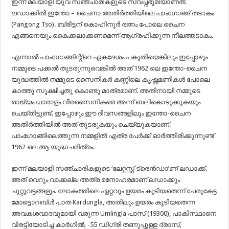
ഇന്ന് മലയാളി യുവ സഞ്ചാരികളുടെ സ്വപ്നഭൂമിയാണത്.
ലഡാക്കിൽ ഇന്തോ – ചൈനാ അതിർത്തിയിലെ പാംഗോങ്ങ് തടാകം
(Pangong Tso). ബ്രിട്ടന് കൊഹിനൂർ രത്നം പോലെ ചൈന
എങ്ങനെയും കൈക്കലാക്കണമെന്ന് ആഗ്രഹിക്കുന്ന നീലത്തടാകം.
എന്നാൽ പാംഗോങ്ങിന്റ്റെ ഏകദേശം പകുതിയെങ്കിലും ഇപ്പോഴും
നമ്മുടെ പക്കൽ തുടരുന്നുവെങ്കിൽ അത് 1962 ലെ ഇന്തോ-ചൈന
യുദ്ധത്തിൽ നമ്മുടെ സൈനികർ കണ്ണിലെ കൃഷ്ണമണികൾ പോലെ
കാത്തു സൂക്ഷിച്ചതു കൊണ്ടു മാത്രമാണ്. അതിനായി നമ്മുടെ
രാജ്യം ധാരാളം വീരസൈനികരെ അന്ന് ബലികൊടുക്കുകയും
ചെയ്തിട്ടുണ്ട്. ഇപ്പോഴും ഈ ദിവസങ്ങളിലും ഇന്തോ-ചൈന
അതിർത്തിയിൽ അത് തുടരുകയും ചെയ്യുകയാണ്.
പാംഗോങ്ങിലെത്തുന്ന നമ്മളിൽ എത്ര പേർക്ക് ഓർത്തിരിക്കുന്നുണ്ട്
1962 ലെ ആ യുദ്ധചരിത്രം.
ഇന്ന് മലയാളി സഞ്ചാരികളുടെ ‘ലേറ്റസ്റ്റ് ട്രെൻഡാ’ണ് ലഡാക്ക്.
അത് വെറും വാക്കല്ല അത്ര മനോഹരമാണ് ലഡാക്കും
ചുറ്റുവട്ടങ്ങളും. ലോകത്തിലെ ഏറ്റവും ഉയരം കൂടിയതെന്ന് പേരുകേട്ട
മോട്ടൊറബ്ൾ പാത Kardungla, അതിലും ഉയരം കൂടിയതെന്ന
അവകശവാദവുമായി വരുന്ന Umlingla പാസ് (19300), പാകിസ്ഥാനെ
വിരട്ടിയോടിച്ച കാർഗിൽ, -55 ഡിഗ്രി തണുപ്പുള്ള ദ്രാസ്,