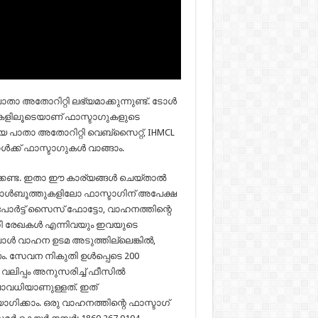
തോറിറ്റി ലഭ്യമാക്കുന്നുണ്ട്. ടോള്‍
റുകളിലൂടെയാണ് ഫാസ്ടാഗുകളുടെ
യ പാതാ അതോറിറ്റി വെബ്‌സൈറ്റ്, IHMCL
ക്ക് ഫാസ്ടാഗുകള്‍ വാങ്ങാം.
േണ്ട. ഇതാ ഈ കാര്യങ്ങള്‍ ചെയ്‌താല്‍
ൂത്തുകളിലോ ഫാസ്ടാഗിന് അപേക്ഷ
്പോർട്ട് സൈസ് ഫോട്ടോ, വാഹനത്തിന്റെ
ൈസി രേഖകൾ എന്നിവയും ഇവയുടെ
പോൾ വാഹന ഉടമ അടുത്തില്ലെങ്കിൽ,
ം. സേവന നികുതി ഉൾപ്പെടെ 200
വലിപ്പം അനുസരിച്ച് ഫീസിൽ
ാവധിയാണുള്ളത്. ഇത്
കാം. ഒരു വാഹനത്തിന്റെ ഫാസ്ടാഗ്