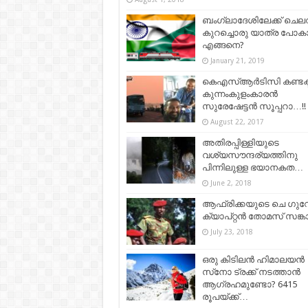
ബംഗ്ലാദേശിലേക്ക് ചെല
കുറച്ചൊരു യാത്ര പോകാ
എങ്ങനെ?
January 21, 2019
കെഎസ്ആര്‍ടിസി കണ്ടക്ടര
കുന്നംകുളംകാരൻ
സുരേഷേട്ടന്‍ സൂപ്പറാ…!!
August 22, 2017
അതിരപ്പിള്ളിയുടെ
വശ്യസൗന്ദര്യത്തിനു
പിന്നിലുള്ള ഭയാനകത…
June 2, 2018
ആഫ്രിക്കയുടെ ചെ ഗുവ
ക്യാപ്റ്റൻ തോമസ് സങ്ക
July 23, 2018
ഒരു കിടിലന്‍ ഹിമാലയന്‍
സ്‌നോ ട്രക്ക് നടത്താന്‍
ആഗ്രഹമുണ്ടോ? 6415
രൂപയ്ക്ക്…