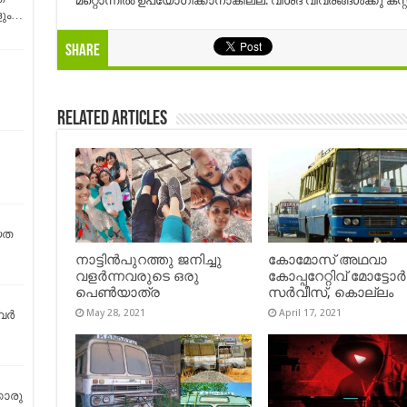
മറ്റൊന്നിൽ ഉപയോഗിക്കാനാകില്ല. വിശദ വിവരങ്ങൾക്കു കസ്റ്
ളും…
Share
Related Articles
യത
നാട്ടിൻപുറത്തു ജനിച്ചു
കോമോസ് അഥവാ
വളർന്നവരുടെ ഒരു
കോപ്പറേറ്റിവ് മോട്ടോര്‍
പെൺയാത്ര
സര്‍വീസ്, കൊല്ലം
May 28, 2021
April 17, 2021
വർ
കൊരു