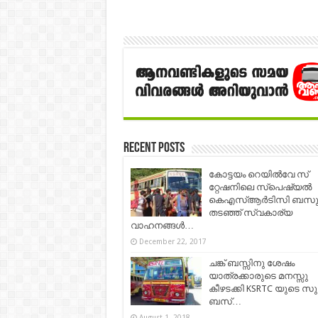
Recent Posts
കോട്ടയം റെയിൽവേ സ്​
റ്റേഷനിലെ സ്​പെഷ്യൽ
കെഎസ്​ആർടിസി ബസ
തടഞ്ഞ്​ സ്വകാര്യ
വാഹനങ്ങൾ…
December 22, 2017
ചങ്ക് ബസ്സിനു ശേഷം
യാത്രക്കാരുടെ മനസ്സു
കീഴടക്കി KSRTC യുടെ സുന
ബസ്…
August 1, 2018