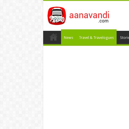
News
Travel & Travelogues
Stori