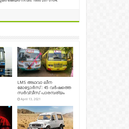
റമർ കെയർ നമ്പർ: 1860 267 0104.
LMS അഥവാ ലീന
മോട്ടോർസ് : 45 വർഷത്തെ
സർവ്വീസ് പാരമ്പര്യം
April 13, 2021