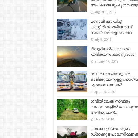
അപകടങ്ങളും ദൃശ്യങ്ങ
August 6, 2017
മണാലി മോഹിച്ച്
കാശ്മീരിലെത്തിയ രണ്ട്
സഞ്ചാരികളുടെ കഥ!
July 9, 2018
മീനുളിയൻപാറയിലെ
ഹരിതവനം കാണുവാൻ..
January 17, 2019
വോൾവോ ബസുകൾ
ഓടിക്കുവാനുള്ള യോഗ്
എങ്ങനെ നേടാം?
April 13, 2020
ഗവിയിലേക്ക് സ്വന്തം
വാഹനങ്ങളിൽ പോകുന്ന
അറിയുവാൻ..
May 28, 2018
അമ്മോച്ചൻക്കായുടെ
ഡ്രാക്കുള പാലസിലേക്