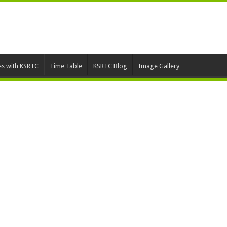
es with KSRTC
Time Table
KSRTC Blog
Image Gallery