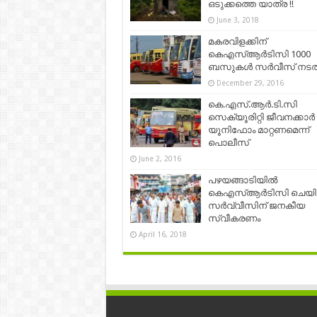
ഒടുക്കത്തെ യാത്ര !!
June 3, 2018
മകരവിളക്കിന്
കെഎസ്ആർടിസി 1000
ബസുകൾ സർവീസ് നടത്
December 29, 2016
കെ.എസ്.ആര്‍.ടി.സി
സെക്യൂരിറ്റി ജീവനക്കാര്‍
യൂനിഫോം മാറ്റണമെന്ന്
പൊലീസ്
June 2, 2016
പഴയങ്ങാടിയിൽ
കെഎസ്ആര്‍ടിസി ചെയിന
സര്‍വ്വീസിന് ജനകീയ
സ്വീകരണം
April 16, 2018