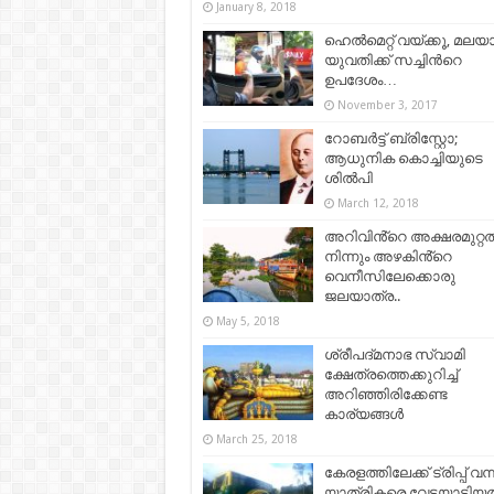
January 8, 2018
ഹെൽമെറ്റ് വയ്ക്കൂ, മലയ
യുവതിക്ക് സച്ചിന്‍റെ
ഉപദേശം…
November 3, 2017
റോബര്‍ട്ട് ബ്രിസ്റ്റോ;
ആധുനിക കൊച്ചിയുടെ
ശില്‍പി
March 12, 2018
അറിവിൻ്റെ അക്ഷരമുറ്റത്
നിന്നും അഴകിൻ്റെ
വെനീസിലേക്കൊരു
ജലയാത്ര..
May 5, 2018
ശ്രീപദ്മനാഭ സ്വാമി
ക്ഷേത്രത്തെക്കുറിച്ച്
അറിഞ്ഞിരിക്കേണ്ട
കാര്യങ്ങൾ
March 25, 2018
കേരളത്തിലേക്ക് ട്രിപ്പ് വന്
യാത്രികരെ വേട്ടയാടിയത