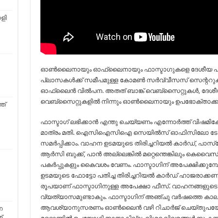
ാളി
ഓണ്‍ലൈനായും ഓഫ്‌ലൈനായും ഫാസ്ടാഗുകളെ ദേശീയ പാതാ അ
പ്ലാസകള്‍ക്ക് സമീപമുള്ള കോമണ്‍ സര്‍വ്വീസസ് സെന്റ
ഓഫ്‌ലൈന്‍ വില്‍പന. അതത് ബാങ്ക് വെബ്‌സൈറ്റുകള്‍, ദേശീ
വെബ്‌സൈറ്റുകളില്‍ നിന്നും ഓണ്‍ലൈനായും ഉപഭോക്താക്കള്‍
ത്
ഫാസ്ടാഗ് ലഭിക്കാൻ എന്തു ചെയ്യണം എന്നോര്‍ത്ത് വിഷമിക്ക
മാത്രം മതി. ഐസിഐസിഐ സെയിൽസ് ഓഫിസിലോ ടോൾബ
സമർപ്പിക്കാം. വാഹന ഉടമയുടെ തിരിച്ചറിയൽ കാർഡ്, പാസ
ആർസി ബുക്ക്, പാൻ അല്ലെങ്കിൽ മറ്റെന്തെങ്കിലും കെവ
പകർപ്പുകളും കൈവശം വേണം. ഫാസ്ടാഗിന് അപേക്ഷിക്കുമ്
ഉടമയുടെ ഫോട്ടോ പതിച്ച തിരിച്ചറിയൽ കാർഡ് ഹാജരാക്കണ
രൂപ‌യാണ് ഫാസ്ടാഗിനുള്ള അപേക്ഷാ ഫീസ്. വാഹനങ്ങളുടെ 
വ്യത്യാസമുണ്ടാകും. ഫാസ്ടാഗിന് അഞ്ചു വർഷത്തെ കാല
ആവശ്യാനുസരണം ഓൺലൈൻ വഴി റിചാർജ് ചെയ്തുപയോഗിക്
ന
്