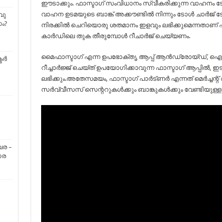
ഈടാക്കും. ഫാസ്ടാഗ് സംവിധാനം സ്വീകരിക്കുന്ന വാഹനം 
വാഹന ഉടമയുടെ ബാങ്ക് അക്കൗണ്ടിൽ നിന്നും ടോൾ ചാർജ് ട
വു
ം?
നിരക്കിൽ ചെറിയൊരു ശതമാനം ഇളവും ലഭിക്കുമെന്നതാണ് ഫ
കാര്‍ഡിലെ തുക തീരുമ്പോൾ റീചാർജ് ചെയ്യണം.
മൈഫാസ്ടാഗ് എന്ന ഉപഭോക്തൃ ആപ്പ് ആന്‍ഡ്രോയ്ഡ്, ഐഒഎ
്‍
റീച്ചാര്‍ജ്ജ് ചെയ്ത് ഉപയോഗിക്കാവുന്ന ഫാസ്ടാഗ് ആപ്പില്‍,
ലഭിക്കും.അതേസമയം, ഫാസ്ടാഗ് പാര്‍ട്ണര്‍ എന്നത് മെര്‍ച്ചന്
സര്‍വ്വീസസ് സെന്ററുകള്‍ക്കും ബാങ്കുകള്‍ക്കും വേണ്ടിയുള്ളത
േര –
ാര