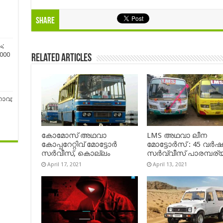
Share
ം;
8000
Related Articles
ഗോവ;
കോമോസ് അഥവാ
LMS അഥവാ ലീന
കോപ്പറേറ്റിവ് മോട്ടോര്‍
മോട്ടോർസ് : 45 വർ
സര്‍വീസ്, കൊല്ലം
സർവ്വീസ് പാരമ്പര്
April 17, 2021
April 13, 2021