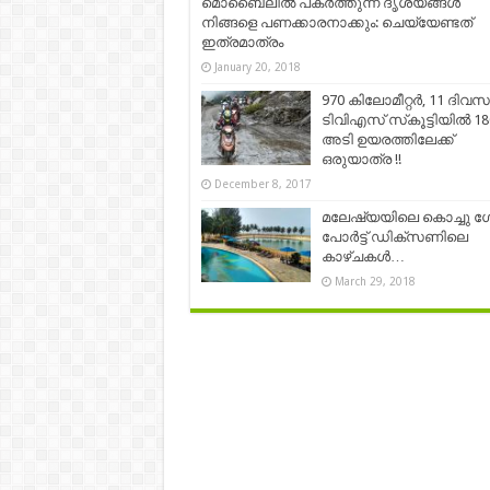
മൊബൈലില്‍ പകര്‍ത്തുന്ന ദൃശ്യങ്ങള്‍
നിങ്ങളെ പണക്കാരനാക്കും: ചെയ്യേണ്ടത്
ഇത്രമാത്രം
January 20, 2018
970 കിലോമീറ്റര്‍, 11 ദിവസ
ടിവിഎസ് സ്‌കൂട്ടിയില്‍ 1
അടി ഉയരത്തിലേക്ക്
ഒരുയാത്ര !!
December 8, 2017
മലേഷ്യയിലെ കൊച്ചു 
പോർട്ട് ഡിക്‌സണിലെ
കാഴ്ചകൾ…
March 29, 2018