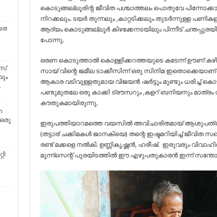
കൊടുങ്ങല്ലൂരിന്റ ജീവിത പശ്ചാത്തലം പൊതുവേ പിന്നോക്ക
നിറക്കലും. ടയർ തുന്നലും ,കാറ്റടിക്കലും തുടർന്നുള്ള പണി
കര
ആദ്യം കൊടുങ്ങല്ലൂർ കിഴക്കേനടയിലും പിന്നീട് ചന്തപ്പുരയില
പോന്നു.
ഒരണ കൊടുത്താൽ കൊള്ളിക്കറത്തയുടെ കടേന്ന് ഊണ് കഴിക്കാം.
സ്
സായ് വിന്റെ ജമീല ടാക്കീസിന്ന് ഒരു സിനിമ ഇതൊക്കെയാണ്
ും
ആകാര വടിവുള്ളതുമായ വിജയൻ ഷർട്ടും മുണ്ടും ധരിച്ച് കൊടു
…
പണ്ടുമുതലേ ഒരു കാക്കി ട്രൗസറും ,കളറ് ബനിയനും മാത്രം 
കൗതുകമായിരുന്നു.
ന
 ഒരു
ഇരുപത്തിയാറമത്തെ വയസിൽ അവിചാരിതമായ് ആശുപത്രിയിൽ 
(തട്ടാര് ചക്കിമകൾ ജാനകിയെ) തന്റെ ഇഷ്ടമറിയിച്ച് ജീവിത സ
രണ്ട് മക്കളെ നൽകി. ഉണ്ണികൃഷ്ണൻ, ഹരീഷ്. ഇരുവരും വിവാ
റി
മൂന്ന്സെന്റ് പുരയിടത്തിൽ ഈ എഴുപതുകാരൻ ഇന്ന് സന്തോ