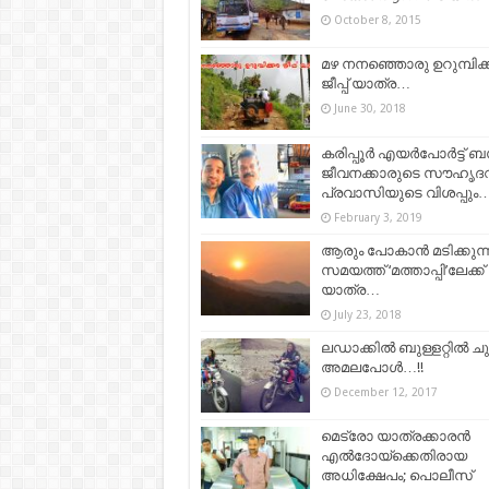
October 8, 2015
മഴ നനഞ്ഞൊരു ഉറുമ്പിക്
ജീപ്പ് യാത്ര…
June 30, 2018
കരിപ്പൂർ എയർപോർട്ട് ബ
ജീവനക്കാരുടെ സൗഹൃദവ
പ്രവാസിയുടെ വിശപ്പും
February 3, 2019
ആരും പോകാന്‍ മടിക്കുന്
സമയത്ത് ‘മത്താപ്പി’ലേക്ക്
യാത്ര…
July 23, 2018
ലഡാക്കിൽ ബുള്ളറ്റിൽ ചുറ്
അമലപോൾ…!!
December 12, 2017
മെട്രോ യാത്രക്കാരൻ
എൽദോയ്ക്കെതിരായ
അധിക്ഷേപം; പൊലീസ്