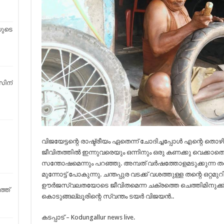
യുടെ
സിന്
വിജയേട്ടന്റെ രാഷ്ട്രീയം ഏതെന്ന് ചോദിച്ചപ്പോൾ എന്റെ തൊഴ
ജീവിതത്തിൽ ഇന്നുവരെയും ഒന്നിനും ഒരു കണക്കു വെക്കാത
സന്തോഷമെന്നും പറഞ്ഞു. അമ്പത് വർഷത്തോളമടുക്കുന്ന തന
മുന്നോട്ട് പോകുന്നു. ചന്തപ്പുര വടക്ക് വശത്തുള്ള തന്റെ ഒറ്റമ
ഊർജസ്വലതയോടെ ജീവിതമെന്ന ചക്രത്തെ ചെത്തിമിനുക്കി ക
്ത്
കൊടുങ്ങല്ലൂരിന്റെ സ്വന്തം ടയർ വിജയൻ..
കടപ്പാട് – Kodungallur news live.