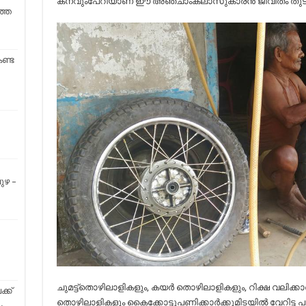
കനവുംപേറിയാണ് ഈ അഞ്ചാംക്ലാസുകാരൻ ജീവിതം തുടങ്ങ
ത്ത
ണ്ട
ുഴ –
ചുമട്ട്തൊഴിലാളികളും, കയർ തൊഴിലാളികളും, റിക്ഷ വലിക്കാര
്ക്
തൊഴിലാളികളും കൈക്കോട്ടുപണിക്കാർക്കുമിടയിൽ വേറിട്ട 
…