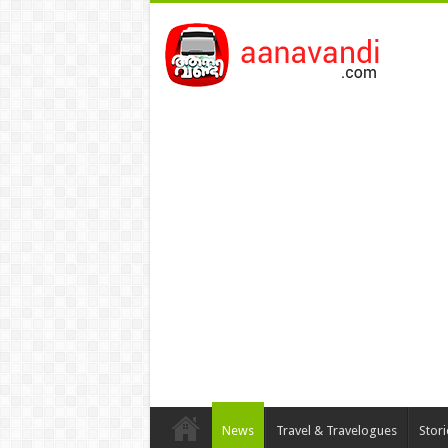
News
Travel & Travelogues
Stor