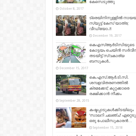
കേസെടുത്തു
October 8, 2017
ട്രെയിനിനുള്ളിൽ നായ
സ്യൂട്ട് കേസ് യാത്ര;
വീഡിയോ..!!
December 19, 2017
കെഎസ്ആര്‍ടിസിയുടെ
കോട്ടയം ചെയിൻ സർവീ
തടയിട്ട് സ്വകാര്യ
ബസുകൾ..
December 15, 2017
കെ.എസ്.ആര്‍.ടി.സി.
ശമ്പളവിതരണത്തില്‍
ക്രമക്കേട്; കുറ്റക്കാരെ
രക്ഷിക്കാന്‍ നീക്കം
September 28, 2015
കഷ്ടപ്പാടുകൾക്കിടയിലും
‘സാലറി ചലഞ്ച്’ ഏറ്റെടുത
ഒരു പോലീസുകാരൻ…
September 15, 2018