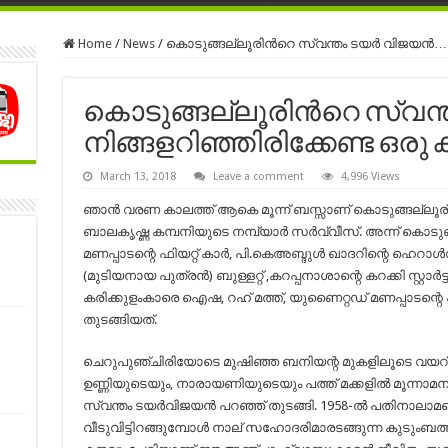
Home
/
News
/
കൊടുങ്ങല്ലൂരിന്‍റെ സ്വന്തം ടയർ വിജയൻ… ന
കൊടുങ്ങല്ലൂരിന്‍റെ സ്വ
നിങ്ങളറിഞ്ഞിരിക്കേണ്ട ഒരു
March 13, 2018
Leave a comment
4,996 Views
ഞാൻ വരണ കാലത്ത് ആകെ മൂന്ന് ബസ്സാണ് കൊടുങ്ങല്ലൂര്നിന
ബാലകൃഷ്ണ കമ്പനിയുടെ നമ്പ്യാർ സർവ്വീസ്. അന്ന് കൊടുങ്
മണപ്പാടന്റെ ഫിയറ്റ് കാർ, പി.കെഅബ്ദുൾ ഖാദറിന്റെ ഹെറാൾഡ്
(മുടിയനായ പുത്രൻ) ബുള്ളറ്റ് ,കറപ്പനാശാന്റെ കറക്കി സ്റ്റാർ
കരിക്കുളംകാരെ ഐഷ, റഹ് മത്ത്, യുണൈറ്റഡ് മണപ്പാടന്റെ
തുടങ്ങിയത്.
ചെറുപുഞ്ചിരിയോടെ മുഷിഞ്ഞ ബനിയന്റ മുകളിലൂടെ വയറ് 
ഉണ്ണിയുടെയും, നാരായണിയുടെയും പത്ത് മക്കളിൽ മൂന്നാമ
സ്വന്തം ടയർവിജയൻ പറഞ്ഞ് തുടങ്ങി. 1958-ൽ പതിനാലാ
വീടുവിട്ടിറങ്ങുമ്പോൾ നാല് സഹോദരിമാരടങ്ങുന്ന കുടുംബത്ത