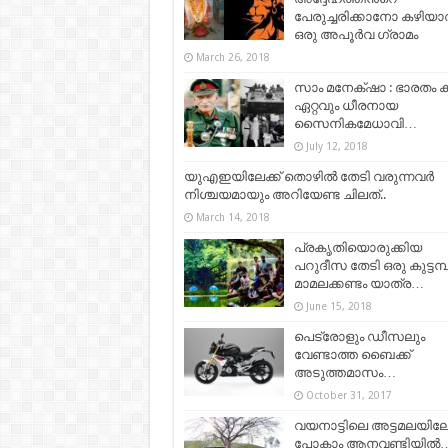
പേരുച്ചരിക്കാനോ കഴിയാ
ഒരു അപൂർവ ഗ്രാമം
March 26, 2018
സാം മനേക്‌ഷാ : ഭാരതം ക
ഏറ്റവും ധീരനായ
സൈനികമേധാവി…
July 12, 2018
യുഎഇയിലേക്ക് തൊഴില്‍ തേടി വരുന്നവര്‍
നിശ്ചയമായും അറിയേണ്ട ചിലത്..
March 14, 2018
പ്രകൃതിയൊരുക്കിയ
പറുദീസ തേടി ഒരു കുട്ടമ്പ
മാമലക്കണ്ടം യാത്ര…
June 15, 2018
പെട്രോളും ഡീസലും
വേണ്ടാത്ത ബൈക്ക്
അടുത്തമാസം…
October 31, 2017
വയനാട്ടിലെ അട്ടമലയിലേക
പോകാം ആനവണ്ടിയില്‍