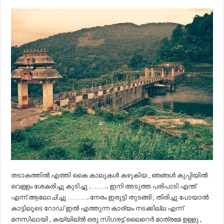
തടാകത്തിൽ എത്തി കൈ കാലുകൾ കഴുകിയ , ഞങ്ങൾ കുപ്പിയിൽ
വെള്ളം ശേകരിച്ചു കുടിച്ചു . …….. ഇനി അടുത്ത പരിപാടി എന്ത്
എന്ന് ആലോചിച്ചു ………. നേരം ഇരുട്ടി തുടങ്ങി , തിരിച്ചു പോയാൽ
കാട്ടിലൂടെ റോഡ്‌ ഇൽ എത്തുന്ന കാര്യം നടക്കില്ല എന്ന്
മനസിലായി , കയ്യില്ൽ ഒരു സിഗരട്ട് ലൈറെർ മാത്രമേ ഉള്ളു ,