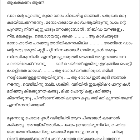
ആകര്ഷണം ആണ് .
ഡാം ന്റെ പുറത്തു കുറെ നേരം ചിലവഴിച്ച ഞങ്ങൾ . പതുക്കെ മറു
കരയിലേക്ക് നടന്നു , മനോഹരമായ കാഴ്ച ആയിരുന്നു ഡാം ന്റെ
പുറത്തു നിന്ന് ചുറ്റുപാടും നോക്കുമ്പോൽ , നിബിഡ വനങ്ങളും ,
നീല മലകളും , ജെലാശയവും ഒക്കെ ……….. ആ കാഴ്ചയുടെ
മനോഹാരിത പറഞ്ഞു അറിയികാനാകില്ല ……….. അങ്ങിനെ ഡാം
ന്റെ മട്ടെ അറ്റത് ചുറ്റി പറ്റി നിന്ന ഞങ്ങൾ ഗാർഡുകൾ ആരും
സ്രേധികുന്നില്ല എന്ന് ഉറപ്പുവരുത്തി ഞങ്ങൾ അപ്പുറത്തെ വന
പാതയിലേക്ക് നടന്നു …… ടാർ ചെയ്തത് എങ്കിലും ഇടുങ്ങിയ പൊട്ടി
പോളിഞ്ഞ റോഡ്‌ ………. ആ റോഡ്‌ വനത്തിലൂടെ തമിൾ
നാട്ടിലേക്ക് ഉള്ളത് ആയിരുന്നു ….. ആ റോഡ്‌ ഇൽ കൂടി ഞങ്ങൾ
നടന്നു , വെയിലിനു നല്ല ശക്തി , വഴിയിൽ ഇലക്ട്രിക്‌ പോസ്റ്റ്‌ കൾ
മറിഞ്ഞു കിടക്കുന്നത് കണ്ടു , മിക്ക പോസ്റ്റ്‌ കളും മറിഞ്ഞു
കിടന്നിരുന്നു , പിന്നീടാണ് അത് കാട്ടാന കൂട്ടം തട്ടി മറികുന്നത് ആണ്
എന്ന് മനസിലായത്.
മുന്നോട്ടു പോയപ്പോൾ വഴിയില്ൽ ആന പിണ്ടങ്ങൾ കാണാൻ
കഴിഞ്ഞു , അവയ്ക്ക് അധികം പഴക്കം ഉണ്ടായിരുന്നില്ല , ചെറിയ
ഭയം തോന്നിയെങ്ങിലും ഞങ്ങൾ മുന്നോട്ടു നടന്നു ……… ബിജു
വിന്റെ അയൽക്കാരൻ ചേട്ടൻ പറഞ്ഞ അടയാളം തപ്പി ഞങ്ങൾ