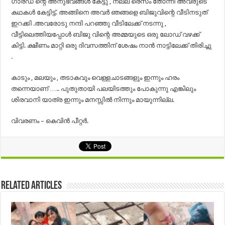
ഗാര്ഡ് ന്റെ അനുഭവങ്ങൾ കേട്ടു , നല്ല രെസം തോന്നി അവരുടെ
കഥകൾ കേട്ടിട്ട്. അങ്ങിനെ അവർ ഞങ്ങളെ ബിജുവിന്റെ വീടിനടുത്
ഇറക്കി .അവരോടു നന്ദി പറഞ്ഞു വീടിലേക്ക്‌ നടന്നു ,
വീട്ടിലെത്തിയപ്പോൾ ബിജു വിന്റെ അമ്മയുടെ ഒരു ലോഡ് വഴക്ക്
കിട്ടി. ക്ഷീണം മാറ്റി ഒരു ദിവസത്തിന് ശേഷം നാൻ നാട്ടിലേക്ക് തിരിച്ചു
.
കാടും , മലയും , തടാകവും വെള്ളചാടങ്ങളും ഇന്നും ഹരം
തന്നെയാണ് ….. പുതുതായി പലയിടത്തും പോകുന്നു എങ്കിലും
ശിരവാനി യാത്ര ഇന്നും മനസ്സിൽ നിന്നും മായുന്നില്ല.
വിവരണം – കെവിന്‍ പീറ്റര്‍.
Related Articles