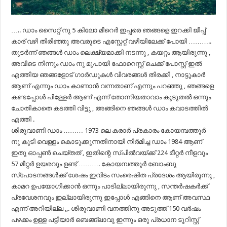
….. ഡാം സൈറ്റ് നു 5 കിലോ മീറെർ ഇപ്പരെ ഞങ്ങളെ ഇറക്കി ജീപ്പ്
കാര് വഴി തിരിഞ്ഞു അവരുടെ എസ്റ്റേറ്റ്‌ വഴിയിലേക്ക് പോയി ………..
തുടർന്ന് ഞങ്ങൾ ഡാം ലെക്ഷ്യമാക്കി നടന്നു , കയറ്റം ആയിരുന്നു ,
അവിടെ നിന്നും ഡാം നു മുപായി ഫോറെസ്റ്റ് ചെക്ക് പോസ്റ്റ്‌ ഇൽ
എത്തിയ ഞങ്ങളോട് ഗാർഡുകൾ വിവരങ്ങൾ തിരക്കി , നാട്ടുകാർ
ആണ് എന്നും ഡാം കാണാൻ വന്നതാണ് എന്നും പറഞ്ഞു , ഞങ്ങളെ
കണ്ടപ്പോൾ പിള്ളേർ ആണ് എന്ന് തോന്നിയതാവാം കൂടുതൽ ഒന്നും
ചോതികാതെ കടത്തി വിട്ടു , അങ്ങിനെ ഞങ്ങൾ ഡാം കവാടത്തിൽ
എത്തി .
ശിരുവാണി ഡാം ……… 1973 ലെ കരാർ പ്രകാരം കോയമ്പത്തൂർ
നു കുടി വെള്ളം കൊടുക്കുന്നതിനായി നിർമിച്ച ഡാം 1984 ആണ്
ഇതു ഓപ്പണ്‍ ചെയ്തത് , ഇതിന്റെ സ്പിൽവയ്ക്ക് 224 മീറ്റർ നീളവും
57 മീറ്റർ ഉയരവും ഉണ്ട് ………. കോയമ്പത്തൂർ ബോംബു
സ്പോടനങ്ങൾക്ക് ശേഷം ഇവിടം സംരെഷിത പ്രദേശം ആയിരുന്നു ,
കാമറ ഉപയോഗിക്കാൻ ഒന്നും പാടില്ലായിരുന്നു , സന്തർഷകർക്ക്
പ്രവേശനവും ഇല്ലായിരുന്നു ഇപ്പോൾ എങ്ങിനെ ആണ് അവസ്ഥ
എന്ന് അറിയില്ല ,,. ശിരുവാണി വനത്തിനു അടുത്ത് 150 വർഷം
പഴക്കം ഉള്ള പട്ടിയാർ ബെങ്ങ്ലാവു ഇന്നും ഒരു പ്രധാന ടൂറിസ്റ്റ്