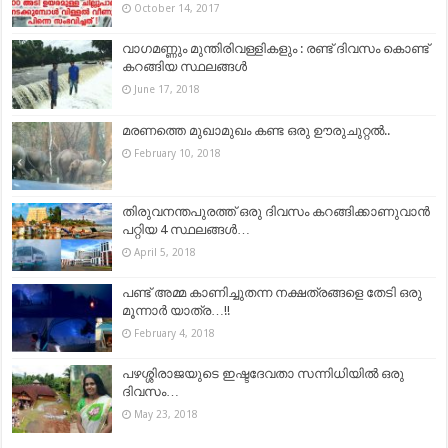
October 14, 2017
വാഗമണ്ണും മുന്തിരിവള്ളികളും : രണ്ട് ദിവസം കൊണ്ട്
കറങ്ങിയ സ്ഥലങ്ങൾ
June 17, 2018
മരണത്തെ മുഖാമുഖം കണ്ട ഒരു ഊരുചുറ്റൽ..
February 10, 2018
തിരുവനന്തപുരത്ത് ഒരു ദിവസം കറങ്ങിക്കാണുവാന്‍
പറ്റിയ 4 സ്ഥലങ്ങള്‍…
April 5, 2018
പണ്ട് അമ്മ കാണിച്ചുതന്ന നക്ഷത്രങ്ങളെ തേടി ഒരു
മൂന്നാര്‍ യാത്ര…!!
February 4, 2018
പഴശ്ശിരാജയുടെ ഇഷ്ടദേവതാ സന്നിധിയിൽ ഒരു
ദിവസം…
May 23, 2018