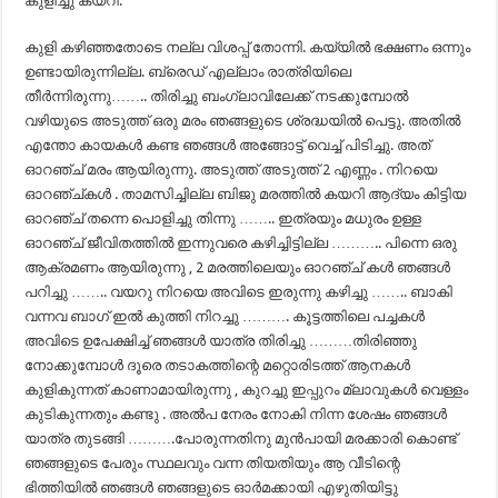
കുളിച്ചു കയറി.
കുളി കഴിഞ്ഞതോടെ നല്ല വിശപ്പ്‌ തോന്നി. കയ്യിൽ ഭക്ഷണം ഒന്നും
ഉണ്ടായിരുന്നില്ല. ബ്രെഡ്‌ എല്ലാം രാത്രിയിലെ
തീർന്നിരുന്നു…….. തിരിച്ചു ബംഗ്ലാവിലേക്ക് നടക്കുമ്പോൽ
വഴിയുടെ അടുത്ത് ഒരു മരം ഞങ്ങളുടെ ശ്രദ്ധയില്‍ പെട്ടു. അതിൽ
എന്തോ കായകൾ കണ്ട ഞങ്ങൾ അങ്ങോട്ട്‌ വെച്ച് പിടിച്ചു. അത്
ഓറഞ്ച് മരം ആയിരുന്നു. അടുത്ത് അടുത്ത് 2 എണ്ണം . നിറയെ
ഓറഞ്ച്കൾ . താമസിച്ചില്ല ബിജു മരത്തിൽ കയറി ആദ്യം കിട്ടിയ
ഓറഞ്ച് തന്നെ പൊളിച്ചു തിന്നു …….. ഇത്രയും മധുരം ഉള്ള
ഓറഞ്ച് ജീവിതത്തിൽ ഇന്നുവരെ കഴിച്ചിട്ടില്ല ……….. പിന്നെ ഒരു
ആക്രമണം ആയിരുന്നു , 2 മരത്തിലെയും ഓറഞ്ച് കൾ ഞങ്ങൾ
പറിച്ചു …….. വയറു നിറയെ അവിടെ ഇരുന്നു കഴിച്ചു …….. ബാകി
വന്നവ ബാഗ്‌ ഇൽ കുത്തി നിറച്ചു ………. കൂട്ടത്തിലെ പച്ചകൾ
അവിടെ ഉപേക്ഷിച്ച് ഞങ്ങൾ യാത്ര തിരിച്ചു ………തിരിഞ്ഞു
നോക്കുമ്പോള്‍ ദൂരെ തടാകത്തിന്റെ മറ്റൊരിടത്ത്‌ ആനകള്‍
കുളികുന്നത് കാണാമായിരുന്നു , കുറച്ചു ഇപ്പുറം മ്ലാവുകൾ വെള്ളം
കുടികുന്നതും കണ്ടു . അൽപ നേരം നോകി നിന്ന ശേഷം ഞങ്ങൾ
യാത്ര തുടങ്ങി ……….പോരുന്നതിനു മുൻപായി മരക്കാരി കൊണ്ട്
ഞങ്ങളുടെ പേരും സ്ഥലവും വന്ന തിയതിയും ആ വീടിന്റെ
ഭിത്തിയിൽ ഞങ്ങൾ ഞങ്ങളുടെ ഓർമക്കായി എഴുതിയിട്ടു