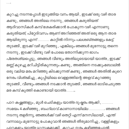
….
കുറച്ചു നടന്നപ്പോൾ ഇടുങ്ങിയ വനം ആയി , ഇടക്ക് ഒരു വഴി താര
കണ്ടു , ഞങ്ങൾ അതിലെ നടന്നു , ഞങ്ങൾ കരുതിയത്‌
ആദിവാസികൾ കമ്പ് ശേകരിക്കാൻ പോകുന്ന വഴി എന്നാണു
കരുതിയത്‌, പിറ്റേദിവസം ആണ് അറിഞ്ഞത് അത് ഒരു ആന താര
ആയിരുന്നു എന്ന് ……… കാറ്റിൽ നിന്നും പലശബ്തങ്ങളും കേട്ട്
തുടങ്ങി , ഇടക്ക് വഴി മുറിഞ്ഞു , എങ്കിലും ഞങ്ങൾ മുന്നോട്ടു തന്നെ
നടന്നു , ഇടക്ക് വീണ്ടു വഴി പോലെ തോന്നിക്കുന്ന ഭാഗം
പ്രേതശ്യപ്പെട്ടു , ഞങ്ങൾ വീണ്ടും അതിലൂടെയായി യാത്ര , ഇടക്ക്
മണ്ണ് കുഴച്ചു മറിചിട്ടിരികുന്നതും കണ്ടു , അങ്ങിനെ നടക്കുംബോല്ൽ
ഒരു വലിയ മരം മറിഞ്ഞു കിടക്കുന്നത് കണ്ടു , ഞങ്ങൾ അതിൽ കുറെ
നേരം വിശ്രമിച്ചു , കുപ്പിയിലെ വെള്ളത്തിന്റെ അളവ് കുറഞ്ഞു
തുടങ്ങി , വീണ്ടും ഞങ്ങൾ നടക്കാൻ തുടങ്ങി , ഞങ്ങൾ ഓടിചെടുത്ത
മര കമ്പ് കുത്തി കൊണ്ടായി യാത്ര……..
പാറ കഷ്ണങ്ങളും , മുൾ ചെടികളും യാത്ര ദുഷ്കരം ആക്കി , ………
സമയം 4 കഴിഞ്ഞു , ബംഗ്ലാവ് കാണാനായില്ല …………. ഞങ്ങൾ
നടന്നു തളർന്നു, ഞങ്ങൾക്ക് വഴി തെറ്റി എന്ന് മനസിലായി , എന്ത്
വന്നാലും മുന്നോട്ടു പോകുവാൻ ഞങ്ങൾ തീരുമാനിച്ചു , വള്ളികളും
പാറകളും യാത്ര ധുസകമാക്കി , കുറച്ചു ദൂരം കഴിഞ്ഞപ്പോൽ