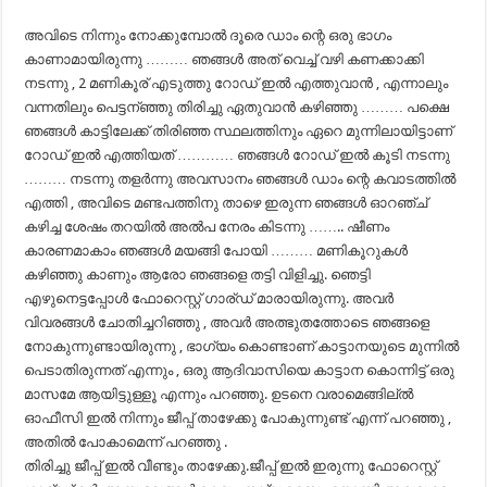
അവിടെ നിന്നും നോക്കുമ്പോൽ ദൂരെ ഡാം ന്റെ ഒരു ഭാഗം
കാണാമായിരുന്നു ……… ഞങ്ങൾ അത് വെച്ച് വഴി കണക്കാക്കി
നടന്നു , 2 മണികൂര് എടുത്തു റോഡ്‌ ഇൽ എത്തുവാൻ , എന്നാലും
വന്നതിലും പെട്ടന്ഞ്ഞു തിരിച്ചു ഏതുവാൻ കഴിഞ്ഞു ……… പക്ഷെ
ഞങ്ങൾ കാട്ടിലേക്ക് തിരിഞ്ഞ സ്ഥലത്തിനും ഏറെ മുന്നിലായിട്ടാണ്
റോഡ്‌ ഇൽ എത്തിയത് ………… ഞങ്ങൾ റോഡ്‌ ഇൽ കൂടി നടന്നു
……… നടന്നു തളർന്നു അവസാനം ഞങ്ങൾ ഡാം ന്റെ കവാടത്തിൽ
എത്തി , അവിടെ മണ്ടപത്തിനു താഴെ ഇരുന്ന ഞങ്ങൾ ഓറഞ്ച്
കഴിച്ച ശേഷം തറയിൽ അൽപ നേരം കിടന്നു …….. ഷീണം
കാരണമാകാം ഞങ്ങൾ മയങ്ങി പോയി ……… മണികൂറുകൾ
കഴിഞ്ഞു കാണും ആരോ ഞങ്ങളെ തട്ടി വിളിച്ചു. ഞെട്ടി
എഴുനെട്ടപ്പോൾ ഫോറെസ്റ്റ് ഗാര്ഡ് മാരായിരുന്നു. അവർ
വിവരങ്ങൾ ചോതിച്ചറിഞ്ഞു , അവർ അത്ഭുതത്തോടെ ഞങ്ങളെ
നോകുന്നുണ്ടായിരുന്നു , ഭാഗ്യം കൊണ്ടാണ് കാട്ടാനയുടെ മുന്നിൽ
പെടാതിരുന്നത് എന്നും , ഒരു ആദിവാസിയെ കാട്ടാന കൊന്നിട്ട് ഒരു
മാസമേ ആയിട്ടുള്ളൂ എന്നും പറഞ്ഞു. ഉടനെ വരാമെങ്ങില്ൽ
ഓഫീസി ഇൽ നിന്നും ജീപ്പ് താഴേക്കു പോകുന്നുണ്ട് എന്ന് പറഞ്ഞു ,
അതിൽ പോകാമെന്ന് പറഞ്ഞു .
തിരിച്ചു ജീപ്പ് ഇൽ വീണ്ടും താഴേക്കു.ജീപ്പ് ഇൽ ഇരുന്നു ഫോറെസ്റ്റ്