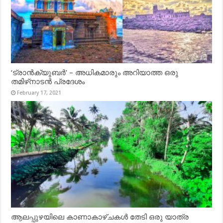
‘ട്രാൻക്യുബർ’ – അധികമാരും അറിയാത്ത ഒരു
തമിഴ്‌നാടൻ പ്രദേശം
February 17, 2021
ആലപ്പുഴയിലെ കാണാകാഴ്ചകൾ തേടി ഒരു യാത്ര