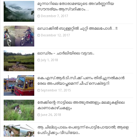
മൂന്നാറിലെ തോരാമഴയുടെ അവർണ്ണനീയ
സൗന്ദര്യം ആസ്വദിക്കാം…
December 7, 2017
ലഡാക്കിൽ ബുള്ളറ്റിൽ ചുറ്റി അമലപോൾ…!!
December 12, 2017
ലാഡ്രം – ചാർലിയിലെ വട്ടവട..
July 1, 2018
കെ.എസ്.ആര്‍.ടി.സി.ക്ക് പണം തിരിച്ചുനല്‍കാന്‍
രേഖ അപര്യാപ്തമെന്ന് ചീഫ് സെക്രട്ടറി
September 17, 2015
തേക്കിന്റെ നാട്ടിലെ അത്ഭുതങ്ങളും മലമുകളിലെ
കാണാകാഴ്ചകളും
June 26, 2018
ആ ചില്ലുപാലം പെട്ടെന്ന് പൊട്ടിപോയാല്‍; ആളെ
പേടിപ്പിക്കും വീഡിയോ..