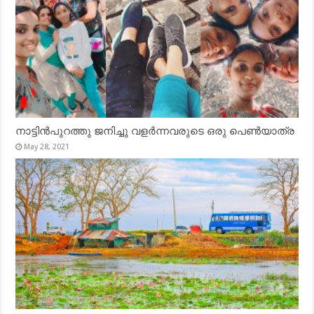
നാട്ടിൻപുറത്തു ജനിച്ചു വളർന്നവരുടെ ഒരു പെൺയാത്ര
May 28, 2021