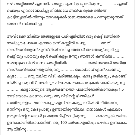
വഴി തെറ്റിയാൽ എന്നല്ല തെറ്റും എന്ന് ഉറപ്പായിരുന്നു ……….. എന്ത്
ചെയും എന്നാലോചിച്ചു നില്ക്കവേ അല്പം ദൂരെ ഒരിടത്
കാട്ടിനുള്ളിൽ നിന്നും വാവലുകൾ ശബ്തതോടെ പറന്നുയരുന്നത്
ഞങ്ങൾ സ്രെധിച്ചു ……..
അവിടേക്ക് നികിയ ഞങ്ങളുടെ ധ്രിഷ്ട്ടിയിൽ ഒരു കെട്ടിടത്തിന്റെ
മേല്കൂര പോലെ എന്തോ ഒന്ന് കണ്ണിൽ പെട്ടു ……….. അത്
ബംഗ്ലാവ് ആണ് എന്ന് വിശ്വസിച്ച ഞങ്ങൾ അങ്ങോട്ട്‌ കുതിച്ചു ,
ചെളിയും പാറയും മുൾ ചെടികളും ഒന്നും ഞങ്ങൾ കണ്ടില്ല ……….
നങ്ങളുടെ വിശ്വാസം തെറ്റിയില്ല ………….. അത് ഞങ്ങൾ തേടിയ
ബംഗ്ലാവ് തന്നെ ആയിരുന്നു ……….. ബംഗ്ലാവ് എന്ന് പറഞ്ഞു
കൂടാ …….. ഒരു വലിയ വീട് , കരിങ്ങല്ലും , കാട്ടു തടികളും , കൊണ്ട്
നിര്മിച്ച ഒരു വീട് , മേല്കൂര പ്രതേക തരാം ഓടുകൾ പാകിയിരുന്നു
………. കാട്ടാനയുടെ ആക്രമണത്തെ പ്രേതിരോതികാനാകും 1.5
അടിയോളം കാണാം വരും ആ വീടിന്റെ ഭിത്തികൾ ………
വാതിലുകളും , ജനാലകളും എല്ലാം കാട്ടു തടിയിൽ തീർത്തവ ,
ഒന്നിനും ഒരു കേടുപാടും ഉണ്ടായിരുന്നില്ല , ജനാലകൾ എല്ലാം
ഇരുമ്പിന്റെ വലകൾ ഉപയോഗിച്ച് മറച്ചിരുന്നു ……. കൊതുക് ശല്യം
ഉണ്ടാകാതിരികാനണിത് , ഒരു 100 വര്ഷം എങ്കിലും പഴക്കം ഉണ്ടാകും
ആ വീടിനു ………..