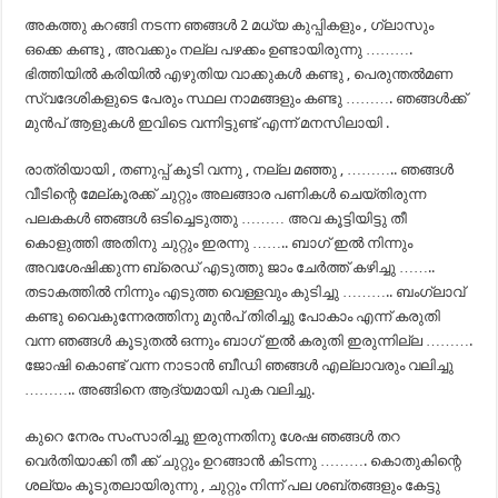
അകത്തു കറങ്ങി നടന്ന ഞങ്ങൾ 2 മധ്യ കുപ്പികളും , ഗ്ലാസും
ഒക്കെ കണ്ടു , അവക്കും നല്ല പഴക്കം ഉണ്ടായിരുന്നു ……….
ഭിത്തിയിൽ കരിയിൽ എഴുതിയ വാക്കുകൾ കണ്ടു , പെരുന്തൽമണ
സ്വദേശികളുടെ പേരും സ്ഥല നാമങ്ങളും കണ്ടു ………. ഞങ്ങൾക്ക്
മുൻപ് ആളുകൾ ഇവിടെ വന്നിട്ടുണ്ട് എന്ന് മനസിലായി .
രാത്രിയായി , തണുപ്പ് കൂടി വന്നു , നല്ല മഞ്ഞു , ……….. ഞങ്ങൾ
വീടിന്റെ മേല്കൂരക്ക് ചുറ്റും അലങ്ങാര പണികൾ ചെയ്തിരുന്ന
പലകകൾ ഞങ്ങൾ ഒടിച്ചെടുത്തു ……… അവ കൂട്ടിയിട്ടു തീ
കൊളുത്തി അതിനു ചുറ്റും ഇരന്നു …….. ബാഗ്‌ ഇൽ നിന്നും
അവശേഷിക്കുന്ന ബ്രെഡ്‌ എടുത്തു ജാം ചേർത്ത് കഴിച്ചു ……..
തടാകത്തിൽ നിന്നും എടുത്ത വെള്ളവും കുടിച്ചു ……….. ബംഗ്ലാവ്
കണ്ടു വൈകുന്നേരത്തിനു മുൻപ് തിരിച്ചു പോകാം എന്ന് കരുതി
വന്ന ഞങ്ങൾ കൂടുതൽ ഒന്നും ബാഗ്‌ ഇൽ കരുതി ഇരുന്നില്ല ……….
ജോഷി കൊണ്ട് വന്ന നാടാൻ ബീഡി ഞങ്ങൾ എല്ലാവരും വലിച്ചു
……….. അങ്ങിനെ ആദ്യമായി പുക വലിച്ചു.
കുറെ നേരം സംസാരിച്ചു ഇരുന്നതിനു ശേഷ ഞങ്ങൾ തറ
വെർതിയാക്കി തീ ക്ക് ചുറ്റും ഉറങ്ങാൻ കിടന്നു ………. കൊതുകിന്റെ
ശല്യം കൂടുതലായിരുന്നു , ചുറ്റും നിന്ന് പല ശബ്തങ്ങളും കേട്ടു