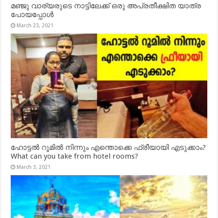
മഞ്ജു വാര്യരുടെ നാട്ടിലേക്ക് ഒരു അപ്രതീക്ഷിത യാത്ര
പോയപ്പോൾ
March 23, 2021
ഹോട്ടൽ റൂമിൽ നിന്നും എന്തൊക്കെ ഫ്രീയായി എടുക്കാം?
What can you take from hotel rooms?
March 3, 2021