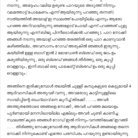
നടന്നു , അദ്ദേഹം വലിയ ഉരുണ്ട പാറയുടെ അടുത്ത് നിന്നും
വലത്തോട്ട് പോകേണം എന്ന് ആയിരുന്നു പറഞ്ഞു തന്നത് (
സത്യത്തിൽ അയാള് ഇ സ്ഥലത്ത് പോയിട്ടില്ല എന്നും ആരോ
പറഞ്ഞ അറിവായിരുന്നു ഞങ്ങളോട് പോയി എന്ന് പറഞ്ഞത് പുളു
ആയിരുന്നു എന്ന് ബിജു പിന്നീടൊരിക്കൽ പറഞ്ഞു ). പാറ നോക്കി
ഞങ്ങൾ നടന്നു അയാള് പറഞ്ഞ തരത്തിൽ ഒരു പാറ കാണുവാൻ
കഴിഞ്ഞില്ല , അവസാനം റോഡ്‌ അരുകിൽ ഞങ്ങൾ ഇരുന്നു ,
കയ്യിൽ ഉള്ള ബാഗ്‌ ഇൽ 2 മോഡേണ്‍ ബ്രെഡ്‌ ഒരു ജാം ഉം
കരുതിയിരുന്നു , ഒരു ബ്രെഡ്‌ ഞങ്ങൾ തീർത്തു, ഒരു കുപ്പി
വെള്ളവും , ഇനി ബാകി ഒരു പാകെട്റ്റ് ബ്രെഡ്‌ ഉം ഒരു കുപ്പി
വെള്ളവും .
അങ്ങിനെ ഇരിക്കുമ്പോൾ തലയിൽ ചുള്ളി കമ്പുകളുടെ കെട്ടുമായി 4
ആദിവാസികൾ അതുവഴി വന്നു , അവരോടു കാട്ടിനുള്ളിലെ
സായിപ്പിന്റെ ബംഗ്ലാവ് നെ കുറിച്ച് തിരക്കി …….. അവർ
അത്ഭുതത്തോടെ ഞങ്ങളെ നോക്കി , അവർ പറഞ്ഞ മലയാളം
പൂർണമായി മനസിലായില്ല എങ്കിലും അവർ ചുണ്ടി കാണിച്ച
സ്ഥലത്ത് കൂടെ ഞങ്ങൾ റോഡ്‌ ഇൽ നിന്നും വനത്തിലേക്ക് ഇറങ്ങി
…… തിരിഞ്ഞു നോക്കുമ്പോൽ ആ ആദിവാസികൾ ഞങ്ങളെ തന്നെ
നോക്കി നിന്നുകൊണ്ട് എന്തോ പരസ്പരം പറയുന്നു ഉണ്ടായിരുന്നു