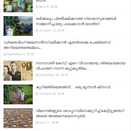
പോര്…
April 6, 2018
ഒരിക്കലും പ്രതീക്ഷിക്കാത്ത ഗ്രാമാനുഭവങ്ങൾ
സമ്മാനിച്ച ഒരു പാലക്കാടൻ യാത്ര !!
October 12, 2018
ഡ്രൈവിംഗ് ലൈസന്‍സ് ലഭിക്കാന്‍ എന്തൊക്കെ ചെയ്യണം?
അറിയേണ്ടതെല്ലാം..
September 5, 2018
നാനാവതി കേസ്; ഏറെ വിവാദമായ, ശ്രദ്ധേയമായ
വിചാരണ നടന്ന കുറ്റകൃത്യം…
September 10, 2018
കുറിഞ്ഞിയെത്തേടി… ഒരു മൂന്നാർ കിനാവ്
October 26, 2018
വിമാനങ്ങളുടെ ശവപ്പറമ്പിനെക്കുറിച്ച് കേട്ടിട്ടുണ്ടോ?
അതെ അങ്ങനെയൊന്നുണ്ട്..
June 17, 2018