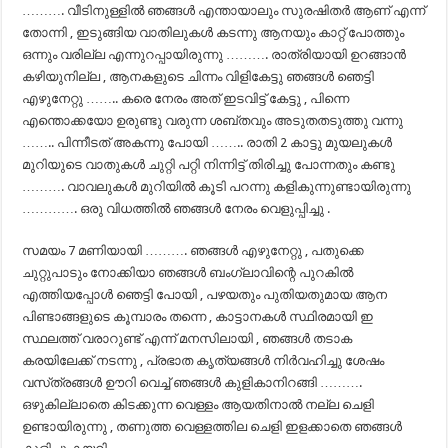
………. വീടിനുള്ളിൽ ഞങ്ങൾ എന്തായാലും സുരഷിതർ ആണ് എന്ന്
തോന്നി , ഇടുങ്ങിയ വാതിലുകൾ കടന്നു ആനയും കാറ്റ് പോത്തും
ഒന്നും വരില്ല എന്നുറപ്പായിരുന്നു ………. രാത്രിയായി ഉറങ്ങാൻ
കഴിയുനില്ല , ആനകളുടെ ചിന്നം വിളികേട്ടു ഞങ്ങൾ ഞെട്ടി
എഴുനേറ്റു …….. കരെ നേരം അത് ഇടവിട്ട് കേട്ടു , പിന്നെ
എന്തൊക്കയോ ഉരുണ്ടു വരുന്ന ശബ്തവും അടുതതടുത്തു വന്നു
…….. പിന്നീടത്‌ അകന്നു പോയി …….. രാതി 2 കാട്ടു മുയലുകൾ
മുറിയുടെ വാതുകൾ ചുറ്റി പറ്റി നിന്നിട്ട് തിരിച്ചു പോന്നതും കണ്ടു
………. വാവലുകൾ മുറിയിൽ കൂടി പറന്നു കളികുന്നുണ്ടായിരുന്നു
…………. ഒരു വിധത്തിൽ ഞങ്ങൾ നേരം വെളുപ്പിച്ചു .
സമയം 7 മണിയായി ………. ഞങ്ങൾ എഴുനേറ്റു , പതുക്കെ
ചുറ്റുപാടും നോക്കിയാ ഞങ്ങൾ ബംഗ്ലാവിന്റെ പുറകിൽ
എത്തിയപ്പോൾ ഞെട്ടി പോയി , പഴയതും പുതിയതുമായ ആന
പിണ്ടാങ്ങളുടെ കൂമ്പാരം തന്നെ , കാട്ടാനകൾ സ്ഥിരമായി ഇ
സ്ഥലത്ത് വരാറുണ്ട് എന്ന് മനസിലായി , ഞങ്ങൾ തടാക
കരയിലേക്ക് നടന്നു , പ്രഭാത കൃത്യങ്ങൾ നിർവഹിച്ചു ശേഷം
വസ്‌ത്രങ്ങൾ ഊറി വെച്ച് ഞങ്ങൾ കുളികാനിറങ്ങി ……….
ഒഴുകില്ലാതെ കിടക്കുന്ന വെള്ളം ആയതിനാൽ നല്ല ചെളി
ഉണ്ടായിരുന്നു , തണുത്ത വെള്ളത്തില ചെളി ഇളക്കാതെ ഞങ്ങൾ