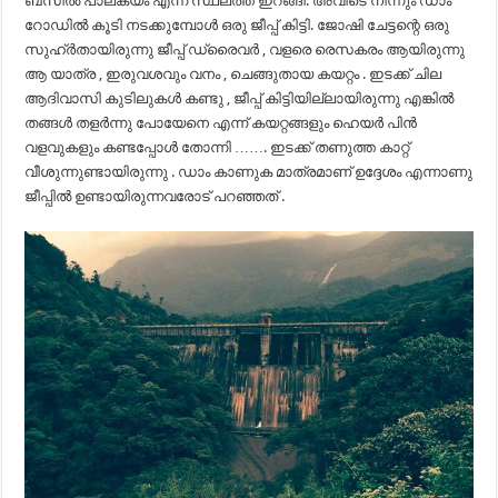
ബസിൽ പാലകയം എന്ന സ്ഥലത്ത് ഇറങ്ങി. അവിടെ നിന്നും ഡാം
റോഡില്‍ കൂടി നടക്കുമ്പോൾ ഒരു ജീപ്പ് കിട്ടി. ജോഷി ചേട്ടന്റെ ഒരു
സുഹ്ർതായിരുന്നു ജീപ്പ് ഡ്രൈവർ , വളരെ രെസകരം ആയിരുന്നു
ആ യാത്ര , ഇരുവശവും വനം , ചെങ്ങുതായ കയറ്റം . ഇടക്ക് ചില
ആദിവാസി കുടിലുകൾ കണ്ടു , ജീപ്പ് കിട്ടിയില്ലായിരുന്നു എങ്കിൽ
തങ്ങൾ തളർന്നു പോയേനെ എന്ന് കയറ്റങ്ങളും ഹെയർ പിൻ
വളവുകളും കണ്ടപ്പോൾ തോന്നി ……. ഇടക്ക് തണുത്ത കാറ്റ്
വീശുന്നുണ്ടായിരുന്നു . ഡാം കാണുക മാത്രമാണ് ഉദ്ദേശം എന്നാണു
ജീപ്പിൽ ഉണ്ടായിരുന്നവരോട് പറഞ്ഞത് .