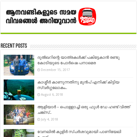
Recent Posts
ദുല്‍ഖറിന്റെ യാത്രകള്‍ക്ക് പകിട്ടേകാന്‍ രണ്ടു
കോടിയുടെ പോര്‍ഷെ പനാമെര
December 15, 2017
കാശ്മീർ കാണുന്നതിനു മുൻപ് എനിക്ക് കിട്ടിയ
സ്വർഗ്ഗലോകം..
August 6, 2018
ആളിയാർ – പൊള്ളാച്ചി ഒരു ഫുൾ ഡേ ഹണ്ട് വിത്ത്
ചങ്ക്‌സ്..
July 4, 2018
വേനലിൽ കുളിർ സ്പർശവുമായി പാണിയേലി