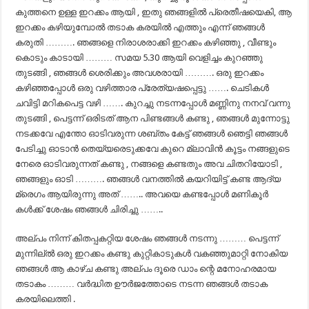
കുത്തനെ ഉള്ള ഇറക്കം ആയി , ഇതു ഞങ്ങളിൽ പ്രെതീഷയെകി, ആ
ഇറക്കം കഴിയുമ്പോൽ തടാക കരയിൽ എത്തും എന്ന് ഞങ്ങൾ
കരുതി ………. ഞങ്ങളെ നിരാശരാക്കി ഇറക്കം കഴിഞ്ഞു , വീണ്ടും
കൊടും കാടായി ……… സമയ 5.30 ആയി വെളിച്ചം കുറഞ്ഞു
തുടങ്ങി , ഞങ്ങൾ ശെരിക്കും അവശരായി ………. ഒരു ഇറക്കം
കഴിഞ്ഞപ്പോൾ ഒരു വഴിത്താര പ്രേത്യഷപ്പെട്ടു ……. ചെടികൾ
ചവിട്ടി മറികപെട്ട വഴി ……. കുറച്ചു നടന്നപ്പോൾ മണ്ണിനു നനവ്‌ വന്നു
തുടങ്ങി , പെട്ടന്ന് ഒരിടത് ആന പിണ്ടങ്ങൾ കണ്ടു , ഞങ്ങൾ മുന്നോട്ടു
നടക്കവേ എന്തോ ഓടിവരുന്ന ശബ്തം കേട്ട് ഞങ്ങൾ ഞെട്ടി ഞങ്ങൾ
പേടിച്ചു ഓടാൻ തെയ്യരെടുക്കവേ കുറെ മ്ലാവിൻ കൂട്ടം നങ്ങളുടെ
നേരെ ഓടിവരുന്നത്‌ കണ്ടു , നങ്ങളെ കണ്ടതും അവ ചിതറിയോടി ,
ഞങ്ങളും ഓടി ………. ഞങ്ങൾ വനത്തിൽ കയറിയിട്ട് കണ്ട ആദ്യ
മ്രെഗം ആയിരുന്നു അത് …….. അവയെ കണ്ടപ്പോൾ മണികൂർ
കൾക്ക് ശേഷം ഞങ്ങൾ ചിരിച്ചു ……..
അല്പം നിന്ന് കിതപ്പകറ്റിയ ശേഷം ഞങ്ങൾ നടന്നു ……… പെട്ടന്ന്
മുന്നില്ൽ ഒരു ഇറക്കം കണ്ടു കുറ്റികാടുകൾ വകഞ്ഞുമാറ്റി നോകിയ
ഞങ്ങൾ ആ കാഴ്ച കണ്ടു അല്പം ദൂരെ ഡാം ന്റെ മനോഹരമായ
തടാകം ……… വർദ്ധിത ഊർജത്തോടെ നടന്ന ഞങ്ങൾ തടാക
കരയിലെത്തി .