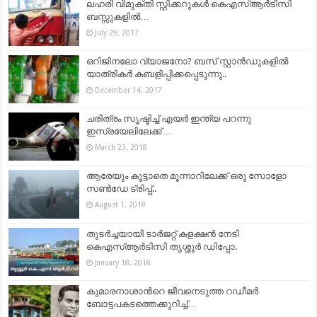
ലഹരി വിമുക്തി സ്റ്റിക്കറുകള്‍ കെഎസ്ആര്‍ടിസി
ബസ്സുകളില്‍…
July 29, 2017
ഒറിജിനലോ വ്യാജനോ? ബസ് സ്റ്റാന്‍ഡുകളില്‍
യാത്രികര്‍ കബളിപ്പിക്കപ്പെടുന്നു..
December 14, 2017
ചരിത്രം സൃഷ്ടിച്ച് എയർ ഇന്ത്യ പറന്നു
ഇസ്രയേലിലേക്ക്…
March 23, 2018
ആരേയും കൂട്ടാതെ മൂന്നാറിലേക്ക് ഒരു സോളോ
സൺഡേ ട്രിപ്പ്..
August 1, 2018
തുടര്‍ച്ചയായി ടാര്‍ജറ്റ് കളക്ഷന്‍ നേടി
കെഎസ്ആര്‍ടിസി തൃശ്ശൂര്‍ ഡിപ്പോ.
January 18, 2018
കുമാരനാശാന്‍റെ ജീവനെടുത്ത റഡീമര്‍
ബോട്ടപകടത്തെക്കുറിച്ച്…