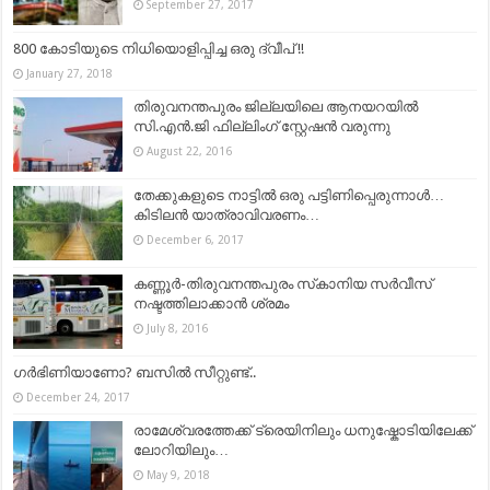
September 27, 2017
800 കോടിയുടെ നിധിയൊളിപ്പിച്ച ഒരു ദ്വീപ് !!
January 27, 2018
തിരുവനന്തപുരം ജില്ലയിലെ ആനയറയിൽ
സി.എൻ.ജി ഫില്ലിംഗ് സ്റ്റേഷൻ വരുന്നു
August 22, 2016
തേക്കുകളുടെ നാട്ടിൽ ഒരു പട്ടിണിപ്പെരുന്നാൾ…
കിടിലന്‍ യാത്രാവിവരണം…
December 6, 2017
കണ്ണൂര്‍-തിരുവനന്തപുരം സ്‌കാനിയ സര്‍വീസ്
നഷ്ടത്തിലാക്കാന്‍ ശ്രമം
July 8, 2016
ഗർഭിണിയാണോ? ബസിൽ സീറ്റുണ്ട്..
December 24, 2017
രാമേശ്വരത്തേക്ക് ട്രെയിനിലും ധനുഷ്കോടിയിലേക്ക്
ലോറിയിലും…
May 9, 2018