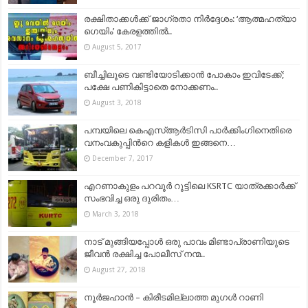
രക്ഷിതാക്കള്‍ക്ക് ജാഗ്രതാ നിര്‍ദ്ദേശം: ‘ആത്മഹത്യാ
ഗെയിം’ കേരളത്തില്‍..
August 5, 2017
ബീച്ചിലൂടെ വണ്ടിയോടിക്കാൻ പോകാം ഇവിടേക്ക്;
പക്ഷേ പണികിട്ടാതെ നോക്കണം..
August 3, 2018
പമ്പയിലെ കെഎസ്ആർടിസി പാർക്കിംഗിനെതിരെ
വനംവകുപ്പിന്‍റെ കളികള്‍ ഇങ്ങനെ…
December 7, 2017
എറണാകുളം പറവൂര്‍ റൂട്ടിലെ KSRTC യാത്രക്കാര്‍ക്ക്
സംഭവിച്ച ഒരു ദുരിതം…
March 3, 2018
നാട് മുങ്ങിയപ്പോൾ ഒരു പാവം മിണ്ടാപ്രാണിയുടെ
ജീവൻ രക്ഷിച്ച പോലീസ് നന്മ..
August 27, 2018
നൂർജഹാൻ – കിരീടമില്ലാത്ത മുഗൾ റാണി