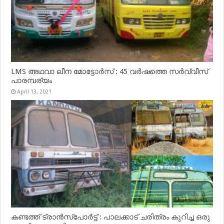
LMS അഥവാ ലീന മോട്ടോർസ് : 45 വർഷത്തെ സർവ്വീസ്
പാരമ്പര്യം
April 13, 2021
കണ്ടത്ത് ട്രാൻസ്‌പോർട്ട് : പാലക്കാട് ചരിത്രം കുറിച്ച ഒരു