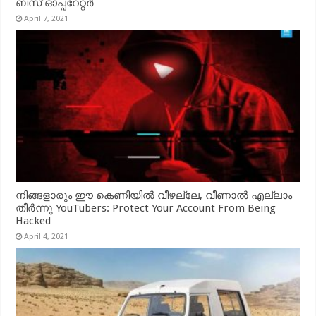
ബസ് ഓപ്പറേറ്റർ
April 7, 2021
നിങ്ങളാരും ഈ കെണിയിൽ വീഴല്ലേ, വീണാൽ എല്ലാം
തീർന്നു YouTubers: Protect Your Account From Being
Hacked
April 4, 2021