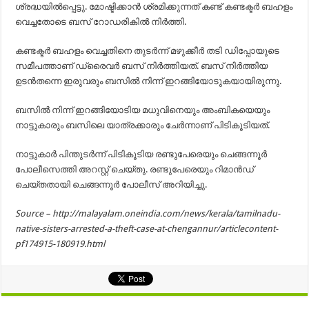
ശ്രദ്ധയിൽപ്പെട്ടു. മോഷ്ടിക്കാൻ ശ്രമിക്കുന്നത് കണ്ട് കണ്ടക്ടർ ബഹളം
വെച്ചതോടെ ബസ് റോഡരികിൽ നിർത്തി.
കണ്ടക്ടർ ബഹളം വെച്ചതിനെ തുടർന്ന് മഴുക്കീർ തടി ഡിപ്പോയുടെ
സമീപത്താണ് ഡ്രൈവർ ബസ് നിർത്തിയത്. ബസ് നിർത്തിയ
ഉടൻതന്നെ ഇരുവരും ബസിൽ നിന്ന് ഇറങ്ങിയോടുകയായിരുന്നു.
ബസിൽ നിന്ന് ഇറങ്ങിയോടിയ മധുവിനെയും അംബികയെയും
നാട്ടുകാരും ബസിലെ യാത്രക്കാരും ചേർന്നാണ് പിടികൂടിയത്.
നാട്ടുകാർ പിന്തുടർന്ന് പിടികൂടിയ രണ്ടുപേരെയും ചെങ്ങന്നൂർ
പോലീസെത്തി അറസ്റ്റ് ചെയ്തു. രണ്ടുപേരെയും റിമാൻഡ്
ചെയ്തതായി ചെങ്ങന്നൂർ പോലീസ് അറിയിച്ചു.
Source – http://malayalam.oneindia.com/news/kerala/tamilnadu-
native-sisters-arrested-a-theft-case-at-chengannur/articlecontent-
pf174915-180919.html