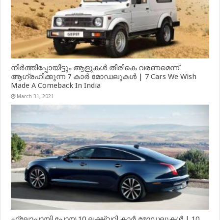
നിർത്തിപ്പോയിട്ടും ആളുകൾ തിരികെ വരണമെന്ന്
ആഗ്രഹിക്കുന്ന 7 കാർ മോഡലുകൾ | 7 Cars We Wish
Made A Comeback In India
March 31, 2021
ഫ്ലോപ്പായി പോയ 10 ലക്ഷ്വറി കാർ മോഡലുകൾ | 10