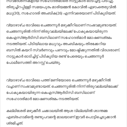
സ്വദേശിനികളായ സഹോദരിമാരെ നാട്ടുകാർ ഓടിച്ചിട്ട് പിടിച്ചു.
തിരുച്ചിറപ്പിള്ളി സമയപുരം മാരിയമ്മൻ കോവിൽ ഏഴാംതെരുവിൽ
മധു(30), സഹോദരി അംബിക(26) എന്നിവരെയാണ് പിടികൂടിയത്.
വ്യാഴാഴ്ച രാവിലെ ചെങ്ങന്നൂർ മഴുക്കീറിലാണ് സംഭവമുണ്ടായത്.
ചെങ്ങന്നൂരിൽ നിന്ന് തിരുവല്ലയിലേക്ക് പോകുകയായിരുന്ന
കെഎസ്ആർടിസി ബസിലാണ് സഹോദരിമാർ മോഷണശ്രമം
നടത്തിയത്. പിടിയിലായ മധുവും അംബികയും തിരക്കേറിയ
ബസിൽ കയറി സ്വർണവും പണവും മോഷ്ടിക്കുന്നതിൽ വിദഗ്ദരാണ്.
നാട്ടുകാർ ഓടിച്ചിട്ട് പിടികൂടിയ രണ്ട് പേരെയും ചെങ്ങന്നൂർ
പോലീസെത്തി അറസ്റ്റ് ചെയ്തു.
വ്യാഴാഴ്ച രാവിലെ പത്ത് മണിയോടെ ചെങ്ങന്നൂർ മഴുക്കീറിൽ
വച്ചാണ് സംഭവമുണ്ടായത്. ചെങ്ങന്നൂരിൽ നിന്ന് തിരുവല്ലയിലേക്ക്
പോകുകയായിരുന്ന കെഎസ്ആർടിസി ബസിലാണ്
സഹോദരിമാർ മോഷണശ്രമം നടത്തിയത്.
കല്ലിശേരി മഴുക്കീർ ചക്കാലയിൽ ആശ വില്ലയിൽ ശാന്തമ്മ
എബ്രഹാമിന്റെ രണ്ടുപവന്റെ മാലയാണ് ഇവർ പൊട്ടിച്ചെടുക്കാൻ
ശ്രമിച്ചത്.