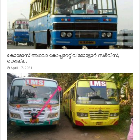
കോമോസ് അഥവാ കോപ്പറേറ്റിവ് മോട്ടോര്‍ സര്‍വീസ്,
കൊല്ലം
April 17, 2021