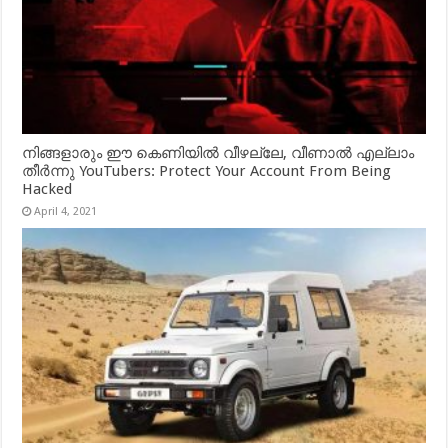
നിങ്ങളാരും ഈ കെണിയിൽ വീഴല്ലേ, വീണാൽ എല്ലാം
തീർന്നു YouTubers: Protect Your Account From Being
Hacked
April 4, 2021