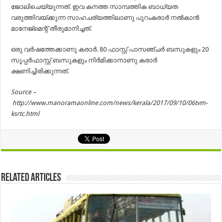
ജോലിചെയ്യുന്നത്. ഇവ കനത്ത സാമ്പത്തിക ബാധ്യത
വരുത്തിവയ്ക്കുന്ന സാഹചര്യത്തിലാണു പുറംകരാർ നൽകാൻ
മാനേജ്മെന്റ് തീരുമാനിച്ചത്.
ഒരു വർഷത്തേക്കാണു കരാർ. 80 ഫാസ്റ്റ് പാസഞ്ചർ ബസുകളും 20
സൂപ്പർഫാസ്റ്റ് ബസുകളും നിർമിക്കാനാണു കരാർ
ക്ഷണിച്ചിരിക്കുന്നത്.
Source –
http://www.manoramaonline.com/news/kerala/2017/09/10/06tvm-
ksrtc.html
Related Articles