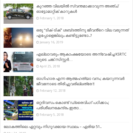
കുറഞ്ഞ വിലയില്‍ സ്വന്തമാക്കാവുന്ന അഞ്ച്
ഓട്ടോമാറ്റിക് കാറുകള്‍
February 1, 2018
ഒരു “ടിക്-ടിക്” ശബ്‌ദത്തിനു ജീവൻ്റെ വില വരുന്നത്
എപ്പോളെങ്കിലും കണ്ടിട്ടുണ്ടോ..?
January 16, 2019
എല്ലാവരും ആകാംക്ഷയോടെ അന്വേഷിച്ച KSRTC
യുടെ ചങ്ക് സിസ്റ്റർ…
April 25, 2018
ഓഗിഹാര എന്ന ആത്മഹത്യാ വനം; കയറുന്നവര്‍
ജീവനോടെ തിരിച്ചുവരില്ലത്രേ !!
February 12, 2018
ഒറ്റദിവസം കൊണ്ട് ഡ്രൈവിംഗ് പഠിക്കാം;
പരിശീലനകേന്ദ്രം ഇതാ…
February 5, 2018
ലോകത്തിലെ ഏറ്റവും നിഗൂഢമായ സ്ഥലം – ഏരിയ 51..