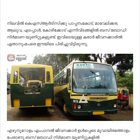
നിലവിൽ കെഎസ്ആർടിസിക്കു പാപ്പനംകോട്, മാവേലിക്കര,
ആലുവ, എടപ്പാൾ, കോഴിക്കോട് എന്നിവിടങ്ങളിൽ ബസ് ബോഡി
നിർമാണ യൂണിറ്റുകളുണ്ട്. ഇവിടെയുള്ള കരാർ ജീവനക്കാരിൽ
ഏതാനുംപേരെ ഈയിടെ പിരിച്ചുവിട്ടിരുന്നു.
എഴുനൂറോളം എംപാനൽ ജീവനക്കാർ ഉൾപ്പെടെ മൂവായിരത്തോളം
പേരാണു ബസ് ബോഡി നിർമാണ യൂണിറ്റുകളിൽ