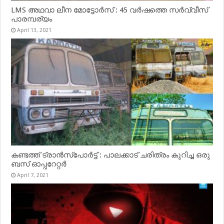
LMS അഥവാ ലീന മോട്ടോർസ് : 45 വർഷത്തെ സർവ്വീസ്
പാരമ്പര്യം
April 13, 2021
കണ്ടത്ത് ട്രാൻസ്‌പോർട്ട് : പാലക്കാട് ചരിത്രം കുറിച്ച ഒരു
ബസ് ഓപ്പറേറ്റർ
April 7, 2021