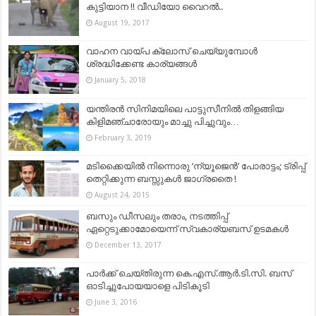
കുട്ടിയാന !! വീഡിയോ വൈറല്‍..
August 19, 2017
വാഹന വായ്‍പ ക്ലോസ് ചെയ്യുമ്പോൾ
ശ്രദ്ധിക്കേണ്ട കാര്യങ്ങള്‍
January 5, 2018
യന്തിരൻ സിനിമയിലെ പാട്ടുസീനിൽ തിളങ്ങിയ
കിളിമഞ്ചാരോയും മാച്ചു പിച്ചുവും…
February 3, 2019
മടിക്കൈയിൽ നിന്നൊരു ‘ന്യൂജെൻ’ പോരാട്ടം; ട്രിപ്പ്
തെറ്റിക്കുന്ന ബസ്സുകൾ ജാഗ്രതൈ !
August 24, 2015
ബസും ഡീസലും തരാം, നടത്തിപ്പ്‌
ഏറ്റെടുക്കാമോയെന്ന് സ്വകാര്യബസ് ഉടമകള്‍
December 13, 2017
പാര്‍ക്ക് ചെയ്തിരുന്ന കെ.എസ്.ആര്‍.ടി.സി. ബസ്
ഓടിച്ചുപോയയാളെ പിടികൂടി
June 3, 2016