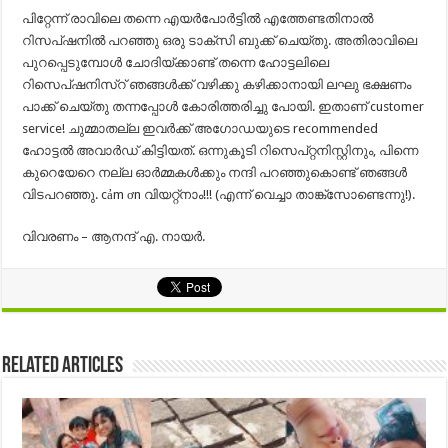
പിറ്റേന്ന് രാവിലെ തന്നെ എയർപോർട്ടിൽ എത്തേണ്ടതിനാൽ
റിസപ്ഷനിൽ പറഞ്ഞു ഒരു ടാക്സി ബുക്ക് ചെയ്തു. അതിരാവിലെ
പുറപ്പെടുമ്പോൾ ചോദിയ്ക്കാണ്ട് തന്നെ ഹോട്ടലിലെ
റിസെപ്ഷനിസ്റ് ഞങ്ങൾക്ക് വഴിക്കു കഴിക്കാനായി ലഘു ഭക്ഷണം
പാക്ക് ചെയ്തു തന്നപ്പോൾ കോരിത്തരിച്ചു പോയി. ഇതാണ് customer
service! ചുമ്മാതല്ല ഇവർക്ക് അഗോഡയുടെ recommended
ഹോട്ടൽ അവാർഡ് കിട്ടിയത്. ഒന്നുകൂടി റിസെപ്റ്റനിസ്റ്റിനും, പിന്നെ
കുറെയേറെ നല്ല ഓർമ്മകൾക്കും നന്ദി പറഞ്ഞുകൊണ്ട് ഞങ്ങൾ
വിടപറഞ്ഞു. cảm ơn വിയറ്റ്‌നാം!!! (എന്ന് വെച്ചാ താങ്ക്സോണ്ടെന്നു!).
വിവരണം – ആനന്ദ് എ. നായര്‍.
Related Articles