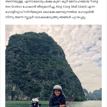
തന്നെയുള്ള, എന്നാലൊരുപക്ഷേ കുറേ കൂടി മനോഹരമായ Trang
Ann Grottos പോകാൻ തീരുമാനിച്ചു. King Cong Skull Island എന്ന
ഹോളിവുഡ് സിനിമയുടെ ലൊക്കേഷണരുന്നത്രെ. ഹോട്ടലിൽ
നിന്നു തന്നെ സ്കൂട്ടർ വാടകക്കെടുത്തു ഞങ്ങൾ പുറപ്പെട്ടു.