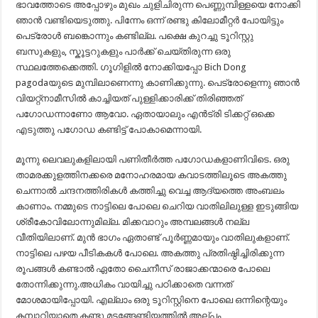
ഭാവത്തോടെ അപ്പോഴും മുഖം ചുളിചിരുന്ന പെണ്ണുമ്പിള്ളയെ നോക്കി
ഞാൻ വണ്ടിയെടുത്തു. പിന്നേം ഒന്ന് രണ്ടു കിലോമീറ്റർ പോയിട്ടും
പെട്രോൾ ബങ്കൊന്നും കണ്ടില്ല. പക്ഷെ കുറച്ചു ടൂറിസ്റ്റു
ബസുകളും, സ്കൂട്ടറുകളും പാർക്ക് ചെയ്തിരുന്ന ഒരു
സ്ഥലത്തേക്കെത്തി. ഗൂഗിളിൽ നോക്കിയപ്പോ Bich Dong
pagodaയുടെ മുമ്പിലാണെന്നു കാണിക്കുന്നു. പെട്രോളെന്നു ഞാൻ
വിയറ്റ്നാമീസിൽ കാച്ചിയത് പുള്ളിക്കാരിക്ക് തിരിഞ്ഞത്
പഗോഡന്നാണോ ആവോ. ഏതായാലും എൻട്രി ടിക്കറ്റ് ഒക്കെ
എടുത്തു പഗോഡ കണ്ടിട്ട് പോകാമെന്നായി.
മൂന്നു ലെവലുകളിലായി പണിതീർത്ത പഗോഡകളാണിവിടെ. ഒരു
താമരക്കുളത്തിനക്കരെ മനോഹരമായ കവാടത്തിലൂടെ അകത്തു
ചെന്നാൽ ചന്ദനത്തിരികൾ കത്തിച്ചു വെച്ച ആദ്യത്തെ അംബലം
കാണാം. നമ്മുടെ നാട്ടിലെ പോലെ ചെറിയ വാതിലിലുള്ള ഇടുങ്ങിയ
ശ്രീകോവിലോന്നുമില്ല. മിക്കവാറും അമ്പലങ്ങൾ നല്ല
വീതിയിലാണ്. മുൻ ഭാഗം ഏതാണ്ട് പൂർണ്ണമായും വാതിലുകളാണ്.
നാട്ടിലെ പഴയ പീടികകൾ പോലെ. അകത്തു പ്രതിഷ്ഠിച്ചിരിക്കുന്ന
രൂപങ്ങൾ കണ്ടാൽ ഏതോ ചൈനീസ് രാജാക്കന്മാരെ പോലെ
തോന്നിക്കുന്നു.അധികം വായിച്ചു പഠിക്കാതെ വന്നത്
മോശമായിപ്പോയി. എല്ലാം ഒരു ടൂറിസ്റ്റിനെ പോലെ ഒന്നിന്റെയും
കമ്പാറിയാതെ കണ്ടു മടങ്ങേണ്ടിയത്തിൽ അല്പം