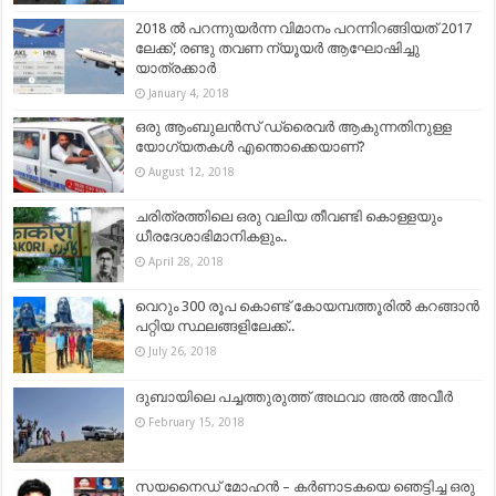
2018 ല്‍ പറന്നുയര്‍ന്ന വിമാനം പറന്നിറങ്ങിയത് 2017
ലേക്ക്; രണ്ടു തവണ ന്യൂയര്‍ ആഘോഷിച്ചു
യാത്രക്കാര്‍
January 4, 2018
ഒരു ആംബുലൻസ് ഡ്രൈവർ ആകുന്നതിനുള്ള
യോഗ്യതകൾ എന്തൊക്കെയാണ്?
August 12, 2018
ചരിത്രത്തിലെ ഒരു വലിയ തീവണ്ടി കൊള്ളയും
ധീരദേശാഭിമാനികളും..
April 28, 2018
വെറും 300 രൂപ കൊണ്ട് കോയമ്പത്തൂരില്‍ കറങ്ങാന്‍
പറ്റിയ സ്ഥലങ്ങളിലേക്ക്..
July 26, 2018
ദുബായിലെ പച്ചത്തുരുത്ത് അഥവാ അൽ അവീർ
February 15, 2018
സയനൈഡ് മോഹൻ – കർണാടകയെ ഞെട്ടിച്ച ഒരു