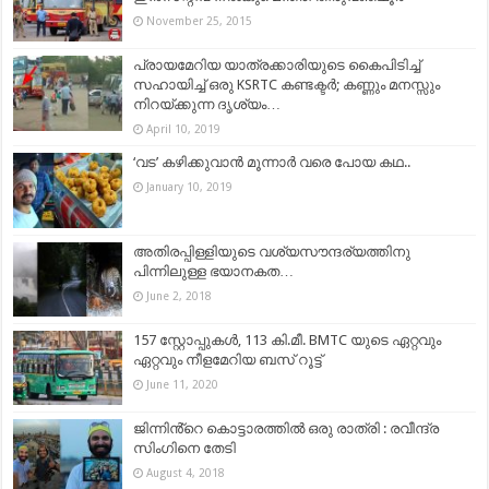
November 25, 2015
പ്രായമേറിയ യാത്രക്കാരിയുടെ കൈപിടിച്ച്
സഹായിച്ച് ഒരു KSRTC കണ്ടക്ടർ; കണ്ണും മനസ്സും
നിറയ്ക്കുന്ന ദൃശ്യം…
April 10, 2019
‘വട’ കഴിക്കുവാൻ മൂന്നാർ വരെ പോയ കഥ..
January 10, 2019
അതിരപ്പിള്ളിയുടെ വശ്യസൗന്ദര്യത്തിനു
പിന്നിലുള്ള ഭയാനകത…
June 2, 2018
157 സ്റ്റോപ്പുകൾ, 113 കി.മീ. BMTC യുടെ ഏറ്റവും
ഏറ്റവും നീളമേറിയ ബസ് റൂട്ട്
June 11, 2020
ജിന്നിൻ്റെ കൊട്ടാരത്തിൽ ഒരു രാത്രി : രവീന്ദ്ര
സിംഗിനെ തേടി
August 4, 2018