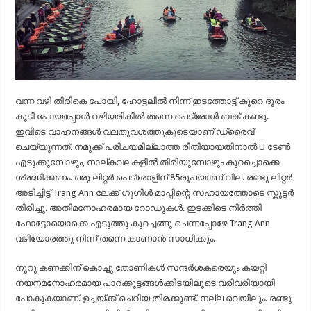
വന്ന വഴി തിരികെ പോയി, ഹോട്ടലിൽ നിന്ന് ഇടത്തോട്ട് കുറെ ദൂരം
കൂടി പോയപ്പോൾ വഴിയരികിൽ തന്നെ പെട്രോൾ ബങ്ക് കണ്ടു.
ഇവിടെ വാഹനങ്ങൾ വലതുവശത്തുകൂടെയാണ് ഡ്രൈവ്
ചെയ്യുന്നത്. നമുക്ക് പരിചയമില്ലാത്ത രീതിയായതിനാൽ U ടേൺ
എടുക്കുമ്പോഴും, നാല്കവലകളിൽ തിരിയുമ്പോഴും കുറച്ചൊക്കെ
ശ്രദ്ധിക്കണം. ഒരു ലിറ്റർ പെട്രോളിന് 85രൂപയാണ് വില. രണ്ടു ലിറ്റർ
അടിച്ചിട്ട് Trang Ann ലേക്ക് ഗൂഗിൾ മാപ്പിന്റെ സഹായത്തോടെ സ്കൂട്ടർ
തിരിച്ചു. അതിമനോഹരമായ റോഡുകൾ. ഇടക്കിടെ നിർത്തി
ഫോട്ടോയൊക്കെ എടുത്തു കുറച്ചങ്ങു ചെന്നപ്പോഴേ Trang Ann
വഴിയോരത്തു നിന്ന് തന്നെ കാണാൻ സാധിക്കും.
നൂറു കണക്കിന് കൊച്ചു തോണികൾ സന്ദർശകരെയും കയറ്റി
നയനമനോഹരമായ പാറക്കൂട്ടങ്ങൾക്കിടയിലൂടെ വരിവരിയായി
പോകുകയാണ്. ഉച്ചയ്ക്ക് ചെറിയ തിരക്കുണ്ട്. നല്ല വെയിലും. രണ്ടു