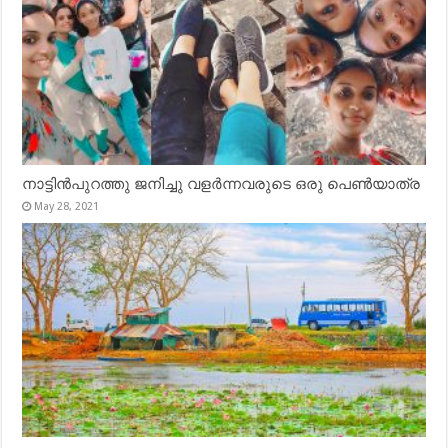
നാട്ടിൻപുറത്തു ജനിച്ചു വളർന്നവരുടെ ഒരു പെൺയാത്ര
May 28, 2021