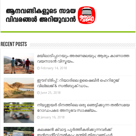
Recent Posts
മയിലാടിപ്പാറയും അരണമലയും; ആരും കാണാത്ത
വയനാടന്‍ വിസ്മയം..
February 14, 2018
ഈദ് ട്രിപ്പ് : റിയാദിലെ ഉഷൈഖിർ ഹെറിറ്റേജ്
വില്ലേജ് & സൽബുക് ഡാം..
June 25, 2018
ന്യൂഇയര്‍ ദിനത്തിലെ ഒരു ഞെട്ടിക്കുന്ന തല്‍സമയ
റോഡപകട അനുഭവ സാക്ഷ്യം..
January 16, 2018
കലക്ഷന്‍ ക്വാട്ട പൂര്‍ത്തീകരിക്കുന്നവര്‍ക്ക്
ഇന്‍സന്റീവ് നല്‍കും: മന്ത്രി തിരുവഞ്ചൂര്‍