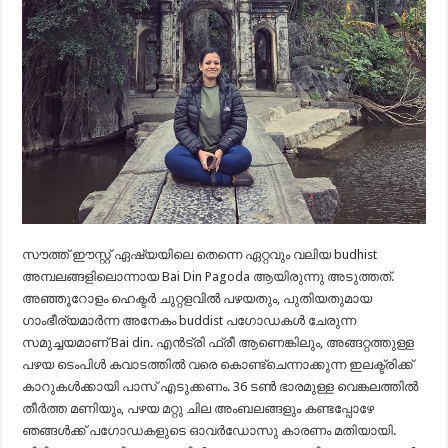
സൗത്ത് ഈസ്റ്റ് ഏഷ്യയിലെ തെന്നെ ഏറ്റവും വലിയ budhist
അമ്പലങ്ങളിലൊന്നായ Bai Din Pagoda ആയിരുന്നു അടുത്തത്.
അഞ്ഞൂറോളം ഹെക്ടർ ചുറ്റളവിൽ പഴയതും, പുതിയതുമായ
ഗാംഭീര്യമാർന്ന അനേകം buddist പഗോഡകൾ ചേരുന്ന
സമുച്ചയമാണ് Bai din. എൻട്രി ഫ്രീ ആണെങ്കിലും, അങ്ങറ്റത്തുള്ള
പഴയ ടെംപിൾ കവാടത്തിൽ വരെ കൊണ്ട്ചെന്നാക്കുന്ന ഇലക്ട്രിക്ക്
കാറുകൾക്കായി പാസ് എടുക്കണം. 36 ടൺ ഭാരമുള്ള വെങ്കലത്തിൽ
തീർത്ത മണിയും, പഴയ മറ്റു ചില അംബലങ്ങളും കണ്ടപ്പോഴേ
ഞങ്ങൾക്ക് പഗോഡകളുടെ ഓവർഡോസു കാരണം മതിയായി.