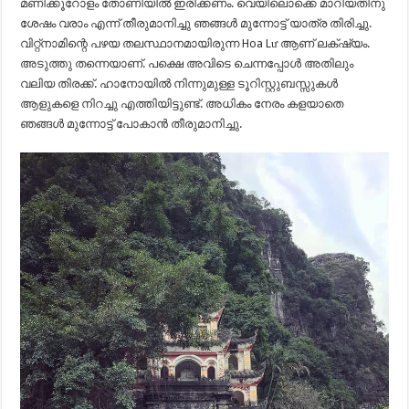
മണിക്കൂറോളം തോണിയിൽ ഇരിക്കണം. വെയിലൊക്കെ മാറിയതിനു
ശേഷം വരാം എന്ന് തീരുമാനിച്ചു ഞങ്ങൾ മുന്നോട്ട് യാത്ര തിരിച്ചു.
വിറ്റ്നാമിന്റെ പഴയ തലസ്ഥാനമായിരുന്ന Hoa Lư ആണ് ലക്‌ഷ്യം.
അടുത്തു തന്നെയാണ്. പക്ഷെ അവിടെ ചെന്നപ്പോൾ അതിലും
വലിയ തിരക്ക്. ഹാനോയിൽ നിന്നുമുള്ള ടൂറിസ്റ്റുബസ്സുകൾ
ആളുകളെ നിറച്ചു എത്തിയിട്ടുണ്ട്. അധികം നേരം കളയാതെ
ഞങ്ങൾ മുന്നോട്ട് പോകാൻ തീരുമാനിച്ചു.