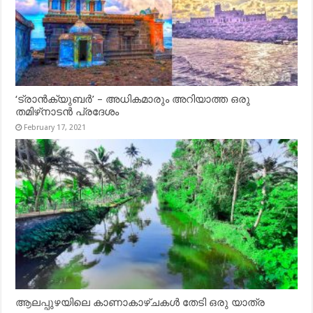
‘ട്രാൻക്യുബർ’ – അധികമാരും അറിയാത്ത ഒരു
തമിഴ്‌നാടൻ പ്രദേശം
February 17, 2021
ആലപ്പുഴയിലെ കാണാകാഴ്ചകൾ തേടി ഒരു യാത്ര