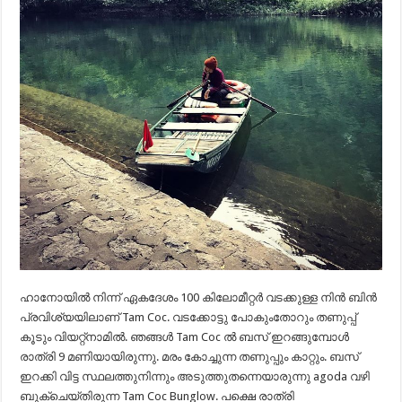
ഹാനോയിൽ നിന്ന് ഏകദേശം 100 കിലോമീറ്റർ വടക്കുള്ള നിൻ ബിൻ
പ്രവിശ്യയിലാണ് Tam Coc. വടക്കോട്ടു പോകുംതോറും തണുപ്പ്
കൂടും വിയറ്റ്നാമിൽ. ഞങ്ങൾ Tam Coc ൽ ബസ് ഇറങ്ങുമ്പോൾ
രാത്രി 9 മണിയായിരുന്നു. മരം കോച്ചുന്ന തണുപ്പും കാറ്റും. ബസ്
ഇറക്കി വിട്ട സ്ഥലത്തുനിന്നും അടുത്തുതന്നെയാരുന്നു agoda വഴി
ബുക്ചെയ്തിരുന്ന Tam Coc Bunglow. പക്ഷെ രാത്രി