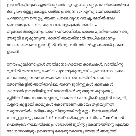
ഇടവഴികളിലൂടെ എത്തിപ്പെടാൻ കുറച്ചു കഷ്ടപ്പെട്ടു. പേരിൽ മാത്രമേ
Bunglow ഒള്ളു കേട്ടോ, ശരിക്കും ഒരു Shack എന്നു വേണമെങ്കിൽ
പറയാവുന്ന സെറ്റപ്പ് ആണ്. പ്ലൈവുഡ് വളച്ചു, മേളിൽ ഓല
മെനഞ്ഞുണ്ടാക്കിയ കുറെ കോട്ടേജുകൾ. അധികം
ആർഭാടങ്ങളൊന്നും തന്നെ പറയാനില്ല. പക്ഷെ മുന്നിൽ തന്നെ ഒരു
അരുവി ഒഴുകുന്നുണ്ട് . രാത്രി ആയതിനാൽ അധികമൊന്നും
നോക്കാതെ റെസ്റ്റോറന്റിൽ നിന്നും ഡിന്നർ കഴിച്ചു ഞങ്ങൾ ഉടനെ
ഉറങ്ങി.
നേരം പുലർന്നപ്പോൾ അതിമനോഹരമായ കാഴ്ചകൾ. വാതിലിനു
മുന്നിൽ തന്നെ ഒരു ചെറിയ പുഴ ഒഴുകുന്നുണ്ട്. പുഴയാണോ കണ്ടം
നിറഞ്ഞപ്പോൾ ജലാശയമായതാണോന്നറിയില്ല. ചെറിയ
തോണികളിൽ അതിരാവിലെ തന്നെ ടൂറിസ്റ്റുകൾ കാഴ്ചകൾ
കാണാൻ ഇറങ്ങിയിട്ടുണ്ട്. തോണികൾ തുഴയുന്ന കൂടുതലും
സ്ത്രീകൾ തന്നെ. തണുപ്പത്തു കൈകൾ ജാക്കറ്റിന്റെ ഉള്ളിൽ തിരുകി,
വളരെ കൂളായി കാലുകൾ കൊണ്ടാണ് പങ്കായം തുഴയുന്നത്.
വരുന്നവരിൽ ഏറിയപങ്കും വിയറ്റ്നാമിന്റെ മറ്റു പ്രദേശങ്ങളിൽ
നിന്നുള്ളവരും, ചൈനീസ് സഞ്ചാരികളുമാണിവിടെ. Tam Coc-ൽ
പൊതുവെ നല്ല തിരക്കും, ശരാശരി ടൂറിസ്റ്റു കേന്ദ്രത്തിന്റെ എല്ലാ
മോശവശങ്ങളും ഉണ്ടെന്നു കേട്ടതുകൊണ്ടു ഞങ്ങൾ അടുത്ത്