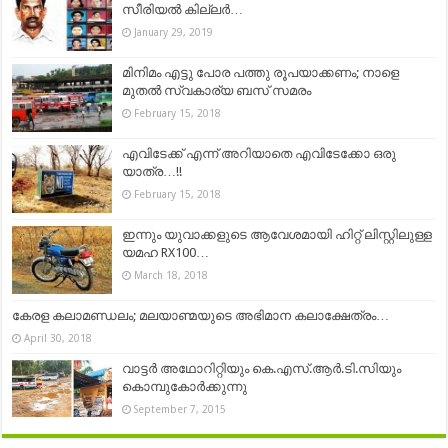
സീരിയൽ കില്ലർ…
January 29, 2019
മിനിമം എട്ടു പോര പത്തു രൂപയാക്കണം; നാളെ
മുതല്‍ സ്വകാര്യ ബസ് സമരം
February 15, 2018
എവിടേക്ക് എന്ന് അറിയാതെ എവിടേക്കോ ഒരു
യാത്ര…!!
February 15, 2018
ഇന്നും യുവാക്കളുടെ ആവേശമായി ഹിറ്റ് ലിസ്റ്റിലുള്ള
യമഹ RX100…
March 18, 2018
കേരള കലാമണ്ഡലം; മലയാണ്മയുടെ അഭിമാന കലാക്ഷേത്രം…
April 30, 2018
വാട്ടര്‍ അഥോറിറ്റിയും കെ.എസ്‌.ആര്‍.ടി.സിയും
കൊമ്പുകോര്‍ക്കുന്നു
September 7, 2015