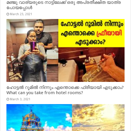
മഞ്ജു വാര്യരുടെ നാട്ടിലേക്ക് ഒരു അപ്രതീക്ഷിത യാത്ര
പോയപ്പോൾ
March 23, 2021
ഹോട്ടൽ റൂമിൽ നിന്നും എന്തൊക്കെ ഫ്രീയായി എടുക്കാം?
What can you take from hotel rooms?
March 3, 2021