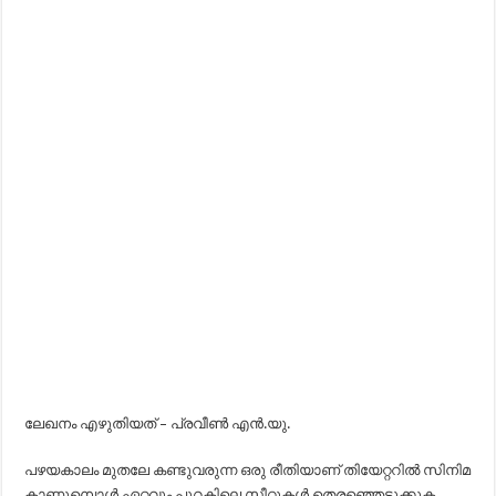
ലേഖനം എഴുതിയത് – പ്രവീണ്‍ എന്‍.യു.
പഴയകാലം മുതലേ കണ്ടുവരുന്ന ഒരു രീതിയാണ് തിയേറ്ററിൽ സിനിമ
കാണുമ്പൊൾ ഏറ്റവും പുറകിലെ സീറ്റുകൾ തെരഞ്ഞെടുക്കുക