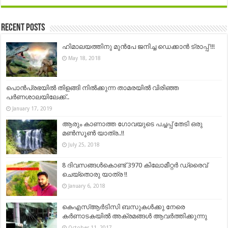
Recent Posts
ഹിമാലയത്തിനു മുൻപേ ജനിച്ച ഡെക്കാൻ ട്രാപ്പ് !!!
May 18, 2018
പൊൻപ്രഭയിൽ തിളങ്ങി നിൽക്കുന്ന താമരയിൽ വിരിഞ്ഞ
പർണശാലയിലേക്ക്..
January 17, 2019
ആരും കാണാത്ത ഗോവയുടെ പച്ചപ്പ്‌ തേടി ഒരു
മൺസൂൺ യാത്ര..!!
July 25, 2018
8 ദിവസങ്ങള്‍കൊണ്ട് 3970 കിലോമീറ്റര്‍ ഡ്രൈവ്
ചെയ്തൊരു യാത്ര !!
January 6, 2018
കെഎസ്ആർടിസി ബസുകൾക്കു നേരെ
കർണാടകയിൽ അക്രമങ്ങൾ ആവർത്തിക്കുന്നു
October 11, 2017