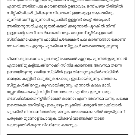
എന്നത്. അതിന് പല കാരണങ്ങൾ ഉണ്ടാവാം. ഒന്ന് പഴയ രീതിയിൽ
സീറ്റ് ക്രമീകരിച്ചിരിക്കുന്ന വിധമാണ്. ഉയരമുള്ള ആരെങ്കിലും
മുന്നിൽ വന്ന് ഇരുന്നാൽ പുറകിൽ ഉള്ളവർ പെട്ട്. അപ്പോൾ
അതിനനുസരിച്ച് കൂടുതൽ കയറി ഇരുന്നാൽ പുറകിൽ നിന്ന്
ഉള്ളവന്റെ തെറി കേൾക്കേണ്ടി വരും. മറ്റൊന്ന് സ്ത്രീകളുമായി
സിനിമക്ക് പോകുന്ന ഫാമിലി പ്രേക്ഷകർ പല കാരണങ്ങൾ കൊണ്ട്
സേഫ് ആയ ഏറ്റവും പുറകിലെ സീറ്റുകൾ തെരഞ്ഞെടുക്കുന്നു.
പിന്നെ കുറേകാലം പുറകോട്ട് പോയാൽ ഏറ്റവും മുന്നിൽ ഇരുന്നാൽ
ഏതാണ്ട് മുകളിലേക്ക് നോക്കി സിനിമ കാണേണ്ട അവസ്ഥ തന്നെ
ഉണ്ടായിരുന്നു. വലിയ സ്‌ക്രീൻ ഉള്ള തിയേറ്ററുകളിൽ സ്‌ക്രീൻ
നമ്മുടെ കണ്ണിൽ ഒതുങ്ങുക പോലും ഇല്ലായിരുന്നു. അത്തരം
സീറ്റുകൾക്ക് റേറ്റും കുറവായിക്കുന്നു. എന്നാൽ കാലം മാറി.
സ്റ്റേഡിയം ടൈപ്പ് സിറ്റിങ് വന്നതോടെ എവിടെ ഇരുന്നാലും
തടസമില്ലാതെ സ്ക്രീനിലേക്ക് കാണാം എന്ന അവസ്ഥ വന്നു. പക്ഷെ
ഇതൊക്കെ മാറിയിട്ടും ഇപ്പോഴും ബുക്കിങ് പാറ്റേൺ നോക്കിയാൽ
പുറകിൽ നിന്നാണ് അത് തുടങ്ങുക. അതൊക്കെ ഫിൽ ആയിട്ടാണ്
പതുക്കെ മുന്നോട്ട് പോവുക. വിശദവിവരങ്ങൾക്ക് താഴെ
കൊടുത്തിരിക്കുന്ന വീഡിയോ കാണുക.