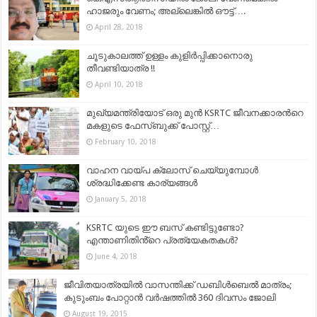
ഹാജരും വേണം; അല്ലെങ്കില്‍ ഔട്ട്‌….
April 28, 2018
ചൂടുകാലത്ത് ഉള്ളം കുളിര്‍പ്പിക്കാനൊരു
തീവണ്ടിയാത്ര !!
April 10, 2018
മുഖ്യമന്ത്രിയോട് ഒരു മുന്‍ KSRTC ജീവനക്കാരന്‍റെ
മകളുടെ ഫേസ്ബുക്ക് പോസ്റ്റ്…
February 10, 2018
വാഹന വായ്‍പ ക്ലോസ് ചെയ്യുമ്പോൾ
ശ്രദ്ധിക്കേണ്ട കാര്യങ്ങള്‍
January 5, 2018
KSRTC യുടെ ഈ ബസ് കണ്ടിട്ടുണ്ടോ?
എന്താണിതിൻ്റെ പ്രത്യേകതകൾ?
June 4, 2018
ജീവിതയാത്രയില്‍ വാസന്തിക്ക് ഡബിള്‍ബെല്‍ മാത്രം;
കുടുംബം പോറ്റാന്‍ വര്‍ഷത്തില്‍ 360 ദിവസം ജോലി
August 19, 2015