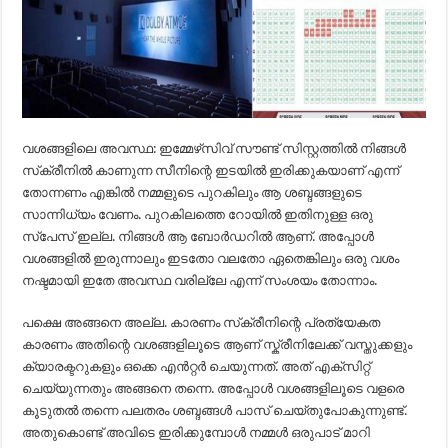
വശങ്ങളിലെ അവസ്ഥ: ഇമ്മേഴ്‌സിവ് സൗണ്ട് സിസ്റ്റത്തിൽ നിങ്ങൾ
സ്‌ക്രീനിൽ കാണുന്ന സീനിന്റെ ഇടയിൽ ഇരിക്കുകയാണ് എന്ന്
തോന്നണം എങ്കിൽ നമ്മളുടെ പുറകിലും ആ ശബ്ദങ്ങളുടെ
സാന്നിധ്യം വേണം. പുറകിലത്തെ റോയിൽ ഇതിനുള്ള ഒരു
സ്പേസ് ഇല്ല. നിങ്ങൾ ആ ബോർഡറിൽ ആണ്. അപ്പോൾ
വശങ്ങളിൽ ഇരുന്നാലും ഇടതോ വലതോ ഏതെങ്കിലും ഒരു വശം
നഷ്ടമായി ഇതേ അവസ്ഥ വരില്ലേ എന്ന് സംശയം തോന്നാം.
പക്ഷെ അങ്ങനെ അല്ല. കാരണം സ്‌ക്രീനിന്റെ പ്രത്യേകത
കാരണം അതിന്റെ വശങ്ങളിലൂടെ ആണ് സ്ക്രീനിലേക്ക് വസ്തുക്കളും
ക്യാരക്ടറുകളും ഒക്കെ എൻറ്റർ ചെയുന്നത്. അത് എക്സിറ്റ്
ചെയ്യുന്നതും അങ്ങനെ തന്നെ. അപ്പോൾ വശങ്ങളിലൂടെ വളരെ
കൂടുതൽ തന്നെ പലതരം ശബ്ദങ്ങൾ പാസ് ചെയ്തുപോകുന്നുണ്ട്.
അതുകൊണ്ട് അവിടെ ഇരിക്കുമ്പോൾ നമ്മൾ ഒരുപാട് മാറി