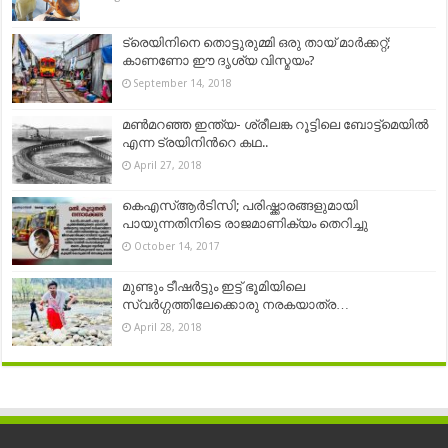
ട്രെയിനിനെ തൊട്ടുരുമ്മി ഒരു തായ് മാർക്കറ്റ്;
കാണണോ ഈ ദൃശ്യ വിസ്മയം?
September 14, 2018
മണ്‍മറഞ്ഞ ഇന്ത്യ- ശ്രീലങ്ക റൂട്ടിലെ ബോട്ട്‌മെയില്‍
എന്ന ട്രയിനിന്‍റെ കഥ..
April 27, 2018
കെഎസ്ആര്‍ടിസി; പരിഷ്ക്കാരങ്ങളുമായി
പായുന്നതിനിടെ രാജമാണിക്യം തെറിച്ചു
October 14, 2017
മുണ്ടും ടീഷര്‍ട്ടും ഇട്ട് ഭൂമിയിലെ
സ്വർഗ്ഗത്തിലേക്കൊരു നരകയാത്ര…
April 28, 2018