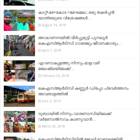
കാറ്റ്+മഴ+കോട =മേഘമല ; ഒരു തകർപ്പൻ
യാത്രയുടെ വിശേഷങ്ങൾ…
August 14, 2018
അവഗണനയില്‍ വീര്‍പ്പുമുട്ടി പുനലൂര്‍
കെഎസ്ആര്‍ടിസി ഗാരേജും ജീവനക്കാരും…
April 7, 2018
എറണാകുളത്തു നിന്നും മാള വഴി
മലേഷ്യയിലേക്ക്…
February 26, 2018
കെഎസ്ആര്‍ടിസി കണ്ണൂര്‍ ഡിപ്പോ പ്രവര്‍ത്തനം
അവതാളത്തില്‍
June 3, 2016
ദുബായില്‍ നിന്നും വാരണാസിയിലേക്ക്
വര്‍ണോല്‍സവം കാണുവാന്‍…
March 20, 2018
കെഎസ്ആര്‍ടിസിയില്‍ ജോലി വേണമെങ്കില്‍