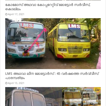
കോമോസ് അഥവാ കോപ്പറേറ്റിവ് മോട്ടോര്‍ സര്‍വീസ്,
കൊല്ലം
April 17, 2021
LMS അഥവാ ലീന മോട്ടോർസ് : 45 വർഷത്തെ സർവ്വീസ്
പാരമ്പര്യം
April 13, 2021