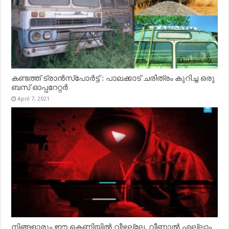
കണ്ടത്ത് ട്രാൻസ്‌പോർട്ട് : പാലക്കാട് ചരിത്രം കുറിച്ച ഒരു
ബസ് ഓപ്പറേറ്റർ
April 7, 2021
നിങ്ങളാരും ഈ കെണിയിൽ വീഴല്ലേ, വീണാൽ എല്ലാം