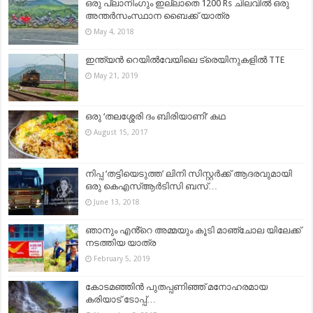
ഒരു പ്ലാനിംഗും ഇല്ലാതെ 1200 Rs ചിലവിൽ ഒരു
അന്തർസംസ്ഥാന ബൈക്ക് യാത്ര
May 4, 2018
ഇന്ത്യൻ റെയിൽവേയിലെ ട്രെയിനുകളിൽ TTE
May 21, 2019
ഒരു ‘തലശ്ശേരി ദം ബിരിയാണി’ കഥ
August 15, 2017
നിപ്പ ‘തട്ടിയെടുത്ത’ ലിനി സിസ്റ്റർക്ക് ആദരവുമായി
ഒരു കെഎസ്ആർടിസി ബസ്…
June 13, 2018
ഞാനും എൻ്റെ അമ്മയും കൂടി മാഞ്ചോല യിലേക്ക്
നടത്തിയ യാത്ര
February 5, 2019
കോടമഞ്ഞിൻ പുതപ്പണിഞ്ഞ് മനോഹരമായ
കരിയാട് ടോപ്പ്…