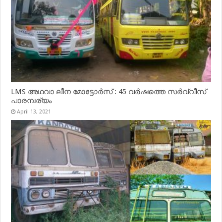
LMS അഥവാ ലീന മോട്ടോർസ് : 45 വർഷത്തെ സർവ്വീസ്
പാരമ്പര്യം
April 13, 2021