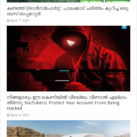
കണ്ടത്ത് ട്രാൻസ്‌പോർട്ട് : പാലക്കാട് ചരിത്രം കുറിച്ച ഒരു
ബസ് ഓപ്പറേറ്റർ
April 7, 2021
നിങ്ങളാരും ഈ കെണിയിൽ വീഴല്ലേ, വീണാൽ എല്ലാം
തീർന്നു YouTubers: Protect Your Account From Being
Hacked
April 4, 2021