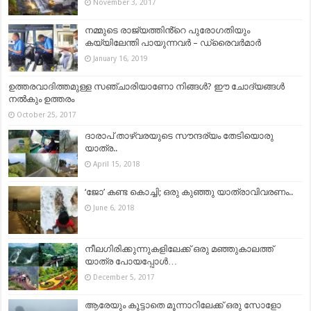
November 3, 2017
നമ്മുടെ രാജ്യത്തിൻ്റെ പുരോഗതിയും
കയ്യിലേന്തി പായുന്നവർ – ഡ്രൈവർമാർ
January 16, 2019
ഉത്തരവാദിത്തമുള്ള സഞ്ചാരിയാണോ നിങ്ങള്‍? ഈ ചോദ്യങ്ങള്‍
നല്‍കും ഉത്തരം
October 25, 2017
ദാരാപ് താഴ്‌വരയുടെ സൗന്ദര്യം തേടിയൊരു
യാത്ര..
April 15, 2018
‘ജോ’ കണ്ട കൊച്ചി; ഒരു കുഞ്ഞു യാത്രാവിവരണം..
June 6, 2018
നീലഗിരിക്കുന്നുകളിലേക്ക് ഒരു മഞ്ഞുകാലത്ത്
യാത്ര പോയപ്പോള്‍…
December 5, 2017
ആരേയും കൂട്ടാതെ മൂന്നാറിലേക്ക് ഒരു സോളോ