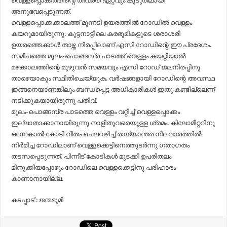
വെള്ളപ്പൊക്കത്തിന്റെ തീവ്രത ഏറ്റവും കൂടുതലായി
അനുഭവപ്പെടുന്നത്.
വെള്ളപ്പൊക്കക്കാലത്ത് മൂന്നടി ഉയരത്തില്‍ റോഡില്‍ വെള്ളം
കയറുമായിരുന്നു. കുട്ടനാട്ടിലെ കരഭൂമികളുടെ ശരാശരി
ഉയരത്തെക്കാള്‍ താഴ്ന്ന നിരപ്പിലാണ് എസി റോഡിന്റെ ഈ പ്രദേശം.
സമീപത്തെ മൂലം-പൊങ്ങമ്പ്ര പാടത്ത് വെള്ളം കയറ്റിയാല്‍
മഴക്കാലത്തിന്റെ മുഴുവന്‍ സമയവും എസി റോഡ് ജലനിരപ്പിനു
താഴെയാകും സ്ഥിതിചെയ്യുക. വര്‍ഷങ്ങളായി റോഡിന്റെ അവസ്ഥ
ഇങ്ങനെയാണങ്കിലും ബന്ധപ്പെട്ട അധികാരികള്‍ ഇതു കണ്ടില്ലെന്ന്
നടിക്കുകയായിരുന്നു പതിവ്.
മൂലം-പൊങ്ങമ്പ്ര പാടത്തെ വെള്ളം വറ്റിച്ച് വെള്ളപ്പൊക്കം
ഇല്ലാതാക്കാനായിരുന്നു നാളിതുവരെയുള്ള ശ്രമം. കിലോമീറ്ററിനു
ഒന്നേകാല്‍ കോടി വീതം ചെലവഴിച്ച് രാജ്യാന്തര നിലവാരത്തില്‍
നിര്‍മിച്ച റോഡിലാണ് വെള്ളക്കെട്ടിനെത്തുടര്‍ന്നു ഗതാഗതം
തടസപ്പെടുന്നത്. പിന്നീട് കോടികള്‍ മുടക്കി ഉപരിതലം
മിനുക്കിയപ്പോഴും റോഡിലെ വെള്ളക്കെട്ടിനു പരിഹാരം
കാണാനായില്ല.
കടപ്പാട് : ജന്മഭൂമി