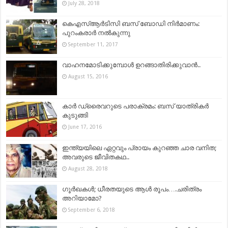
July 28, 2018
കെഎസ്ആർടിസി ബസ് ബോഡി നിർമാണം:
പുറംകരാർ നൽകുന്നു
September 11, 2017
വാഹനമോടിക്കുമ്പോള്‍ ഉറങ്ങാതിരിക്കുവാന്‍..
August 15, 2016
കാര്‍ ഡ്രൈവറുടെ പരാക്രമം: ബസ് യാത്രികര്‍
കുടുങ്ങി
June 17, 2016
ഇന്ത്യയിലെ ഏറ്റവും പ്രായം കുറഞ്ഞ ചാര വനിത;
അവരുടെ ജീവിതകഥ..
August 28, 2018
ഗൂര്‍ഖകൾ; ധീരതയുടെ ആള്‍ രൂപം….ചരിത്രം
അറിയാമോ?
September 6, 2018