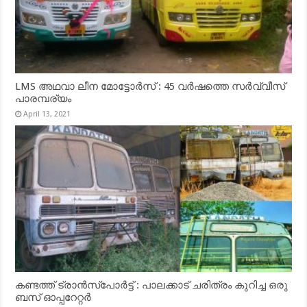
LMS അഥവാ ലീന മോട്ടോർസ് : 45 വർഷത്തെ സർവ്വീസ്
പാരമ്പര്യം
April 13, 2021
കണ്ടത്ത് ട്രാൻസ്‌പോർട്ട് : പാലക്കാട് ചരിത്രം കുറിച്ച ഒരു
ബസ് ഓപ്പറേറ്റർ