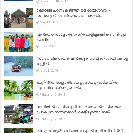
December 18, 2017
കോളേജ് പഠനം കഴിഞ്ഞുള്ള രാമേശ്വരം –
ധനുഷ്കോടി യാത്രയുടെ ഓര്‍മ്മകള്‍..
May 13, 2018
എൻ്റെ സോളോ റൈഡ് പൊളിച്ചടക്കിയ ബന്ദിപ്പൂർ
യാത്ര…
July 8, 2018
സാഹസികരായ പെൺകൂട്ടം- റാഫ്റ്റിംഗിനായി കേരള
മണ്ണിൽ…
July 21, 2018
കാറ്റിൻ്റെ താളത്തിനൊപ്പം സ്വപ്ന വനികയിൽ
പൂവാറിലേക്ക് ഒരു യാത്ര…
February 13, 2019
വണ്ടിയില്‍ പെട്രോളടിക്കാന്‍ അയല്‍രാജ്യത്തു
പോകുന്ന ഇന്ത്യക്കാര്‍; കേട്ടിട്ടുണ്ടോ ഇത്?
February 12, 2018
കെഎസ്ആർടിസി ബസുകളിൽ ഇനി സിസിടിവി