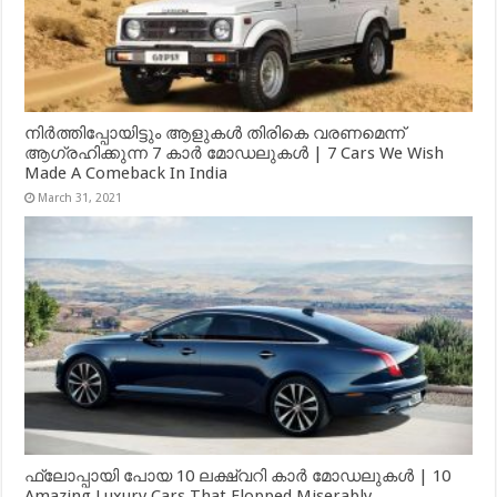
നിർത്തിപ്പോയിട്ടും ആളുകൾ തിരികെ വരണമെന്ന്
ആഗ്രഹിക്കുന്ന 7 കാർ മോഡലുകൾ | 7 Cars We Wish
Made A Comeback In India
March 31, 2021
ഫ്ലോപ്പായി പോയ 10 ലക്ഷ്വറി കാർ മോഡലുകൾ | 10
Amazing Luxury Cars That Flopped Miserably