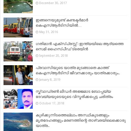
December 30, 2017
ഇങ്ങനെയുമുണ്ട് കണ്ടക്ടര്‍മാര്‍
കെഎസ്ആര്‍ടിസിയില്‍…
May 31, 2016
ഗതിമാൻ എക്സ്പ്രസ്സ് : ഇന്ത്യയിലെ ആദ്യത്തെ
സെമി ഹൈസ്പീഡ് ട്രെയിൻ
September 20, 2018
പ്രവാസിയുടെ യാത്ര മുടങ്ങാതെ കാത്ത്
കെഎസ്ആർടിസി ജീവനക്കാരും യാത്രക്കാരും..
January 8, 2019
സ്ക്വാഡ്രൺ ലീഡർ അജ്ജമാട ബോപ്പയ്യ
ദേവയ്യയുടെയുടെ വിസ്മരിക്കപ്പെട്ട ചരിത്രം
October 17, 2018
കുഴിക്കുന്നിടത്തെല്ലാം അസ്ഥികൂടങ്ങളും
മൃതദേഹങ്ങളും മരണത്തിന്റെ താഴ്വരയിലെക്കൊരു
യാത്ര..