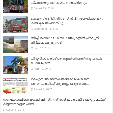
ക്യാമറയും വൈഫൈ സൗകര്യവും
August 25, 2016
കെഎസ്ആർടിസി ബസിൽ ഭിന്നശേഷിക്കാരനെ
കണ്ടക്ടർ അപമാനിച്ചു
September 14, 2017
ബീച്ചി ഹെഡ് : ചോക്കു കല്ലുകളാൽ പ്രകൃതി
നിർമ്മിച്ച ഒരു മുനമ്പ്…
June 17, 2018
തിരുവിതാംകോട് അരപ്പള്ളിയിലേക്ക് ഒരു യാത്ര
പോയപ്പോള്‍…
April 12, 2018
കെഎസ്ആര്‍ടിസി അധികാരികള്‍ ഈ
അവസ്ഥകള്‍ക്ക് ഒരു മാറ്റം വരുത്തണം…
August 2, 2017
നഗ്നമോഡലിനെ ഇറക്കി ബിസിനസ് തന്ത്രം; കോഫീ ഷോപ്പുടമയ്ക്ക്
കിട്ടിയത് മുട്ടൻ പണി
August 8, 2018