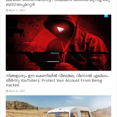
ബസ് ഓപ്പറേറ്റർ
April 7, 2021
നിങ്ങളാരും ഈ കെണിയിൽ വീഴല്ലേ, വീണാൽ എല്ലാം
തീർന്നു YouTubers: Protect Your Account From Being
Hacked
April 4, 2021