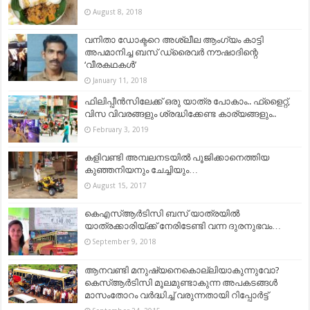
August 8, 2018
വനിതാ ഡോക്ടറെ അശ്ലീല ആംഗ്യം കാട്ടി
അപമാനിച്ച ബസ് ഡ്രൈവർ നൗഷാദിന്റെ
‘വീരകഥകള്‍’
January 11, 2018
ഫിലിപ്പീൻസിലേക്ക് ഒരു യാത്ര പോകാം.. ഫ്‌ളൈറ്റ്,
വിസ വിവരങ്ങളും ശ്രദ്ധിക്കേണ്ട കാര്യങ്ങളും..
February 3, 2019
കളിവണ്ടി അമ്പലനടയില്‍ പൂജിക്കാനെത്തിയ
കുഞ്ഞനിയനും ചേച്ചിയും…
August 15, 2017
കെഎസ്ആർടിസി ബസ് യാത്രയിൽ
യാത്രക്കാരിയ്ക്ക് നേരിടേണ്ടി വന്ന ദുരനുഭവം…
September 9, 2018
ആനവണ്ടി മനുഷ്യനെകൊല്ലിയാകുന്നുവോ?
കെസ്ആര്‍ടിസി മൂലമുണ്ടാകുന്ന അപകടങ്ങള്‍
മാസംതോറം വര്‍ദ്ധിച്ച് വരുന്നതായി റിപ്പോര്‍ട്ട്