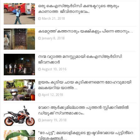
ഒരു കെഎസ്ആര്‍ടിസി കണ്ടക്ടറുടെ ആരും
കാണാത്ത ജീവിതാനുഭവം..
March 21, 2018
കടമറ്റത്ത് കത്തനാരും യക്ഷികളും പിന്നെ ഞാനും…
January 8, 2018
നന്മ വറ്റാത്ത മനസ്സുമായി കെഎസ്ആര്‍ടിസി
ജീവനക്കാര്‍
August 10, 2016
ഉയരം കൂടിയ ചായ കുടിക്കണമെന്ന മോഹവുമായി
മലകയറിയ യാത്ര…
April 12, 2018
വേറെ ആര്‍ക്കുമില്ലാത്ത പുത്തന്‍ സ്റ്റിക്കറിങ്ങില്‍
ഡ്യൂക്ക് സ്വന്തമാക്കാം..
January 19, 2018
“ദേ പുട്ട്”; മലയാളികളുടെ ഇഷ്ടവിഭവമായ പുട്ടിൻ്റെ
വിശേഷങ്ങൾ…