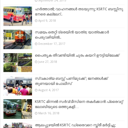
September 24, 2015
ഹര്‍ത്താല്‍; വാഹനങ്ങള്‍ തടയുന്നു; KSRTC ബസ്സിനു
നേരെ കല്ലേറ്..
April 9, 2018
സമയം തെറ്റി ട്രെയിൻ യാത്ര; യാത്രക്കാർ
പെരുവഴിയിൽ..
December 17, 2017
പൈതൃക തീവണ്ടിയില്‍ ചുരം കയറി ഊട്ടിയിലേക്ക്‌
June 27, 2018
സ്വകാര്യ ബസ്സ് പണിമുടക്ക് ; ജനങ്ങള്‍ക്ക്
തുണയായി പോലീസ്
August 4, 2017
KSRTC മിന്നൽ സർവ്വീസിനെ തകർക്കാൻ പ്രൈവറ്റ്
ലോബിയുടെ ഒത്തുകളി…
March 16, 2018
ആലപ്പുഴയില്‍ KSRTC ഡ്രൈവറെ സ്ത്രീ മര്‍ദ്ദിച്ചു;