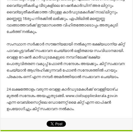
വൈദ്യുതീകരിച്ച വീടുകളിലെ റേഷന്‍കാര്‍ഡിന് അര ലിറ്ററും
വൈദ്യുതീകരിക്കാത്ത വീടുള്ള കാര്‍ഡുടമകള്‍ക്ക് നാല് ലിറ്ററും
മണ്ണെണ്ണ 18രൂപ നിരക്കില്‍ ലഭിക്കും. ഏപ്രിലില്‍ മണ്ണെണ്ണ
വാങ്ങാത്തവര്‍ക്ക് ഈമാസത്തെ വിഹിതത്തോടൊപ്പം അതുകൂടി
ചേർത്ത് നൽകും.
സംസ്ഥാന സർക്കാർ സൗജന്യമായി നൽകുന്ന ഭക്ഷ്യധാന്യ കിറ്റ്‌
പാവപ്പെട്ടവർക്ക്‌ സംഭാവന ചെയ്യാൻ ലളിതമായ സംവിധാനമായി.
വെള്ള റേഷൻ കാർഡുടമകളുടെ നമ്പറിലേക്ക്‌ ഭക്ഷ്യ
പൊതുവിതരണ വകുപ്പ് ഫോൺ സന്ദേശം അയക്കും. കിറ്റ് സംഭാവന
ചെയ്യാൻ ആഗ്രഹിക്കുന്നവർ ഫോൺ സന്ദേശത്തിൽ പറയും
പ്രകാരം ഒന്ന് എന്ന നമ്പർ അമർത്തിയാൽ‌ സംഭാവന ചെയ്യാം.
24 ലക്ഷത്തോളം വരുന്ന വെള്ള കാർഡുടമകൾക്ക്‌ വെള്ളിയാഴ്‌ച
മുതൽ സന്ദേശം അയച്ചുതുടങ്ങി. www.civilsupplieskerala.gov.in
എന്ന വെബ്‌സൈറ്റിലെ ഡൊണേറ്റ്‌ മൈ കിറ്റ്‌ എന്ന ഓപ്‌ഷൻ
ഉപയോഗിച്ചും കിറ്റ്‌ സംഭാവന നൽകാം.