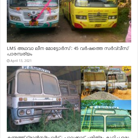
LMS അഥവാ ലീന മോട്ടോർസ് : 45 വർഷത്തെ സർവ്വീസ്
പാരമ്പര്യം
April 13, 2021
കണ്ടത്ത് ട്രാൻസ്‌പോർട്ട് : പാലക്കാട് ചരിത്രം കുറിച്ച ഒരു