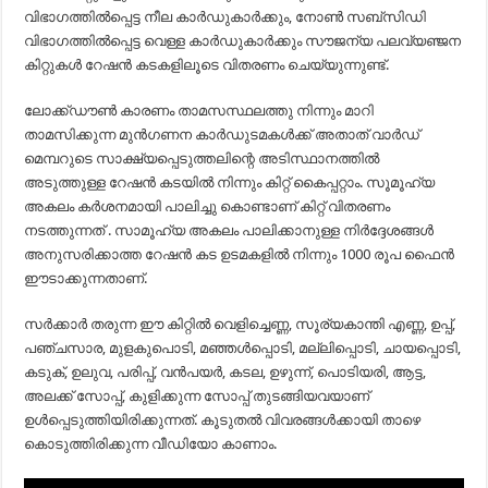
വിഭാഗത്തില്‍പ്പെട്ട നീല കാര്‍ഡുകാര്‍ക്കും, നോണ്‍ സബ്‌സിഡി
വിഭാഗത്തിൽപ്പെട്ട വെള്ള കാർഡുകാർക്കും സൗജന്യ പലവ്യഞ്ജന
കിറ്റുകള്‍ റേഷന്‍ കടകളിലൂടെ വിതരണം ചെയ്യുന്നുണ്ട്.
ലോക്ക്ഡൗൺ കാരണം താമസസ്ഥലത്തു നിന്നും മാറി
താമസിക്കുന്ന മുൻഗണന കാർഡുടമകൾക്ക് അതാത് വാർഡ്‌
മെമ്പറുടെ സാക്ഷ്യപ്പെടുത്തലിന്റെ അടിസ്ഥാനത്തിൽ
അടുത്തുള്ള റേഷൻ കടയിൽ നിന്നും കിറ്റ് കൈപ്പറ്റാം. സൂമൂഹ്യ
അകലം കർശനമായി പാലിച്ചു കൊണ്ടാണ് കിറ്റ് വിതരണം
നടത്തുന്നത് . സാമൂഹ്യ അകലം പാലിക്കാനുള്ള നിർദ്ദേശങ്ങൾ
അനുസരിക്കാത്ത റേഷൻ കട ഉടമകളിൽ നിന്നും 1000 രൂപ ഫൈൻ
ഈടാക്കുന്നതാണ്.
സർക്കാർ തരുന്ന ഈ കിറ്റിൽ വെളിച്ചെണ്ണ, സൂര്യകാന്തി എണ്ണ, ഉപ്പ്,
പഞ്ചസാര, മുളകുപൊടി, മഞ്ഞൾപ്പൊടി, മല്ലിപ്പൊടി, ചായപ്പൊടി,
കടുക്, ഉലുവ, പരിപ്പ്, വൻപയർ, കടല, ഉഴുന്ന്, പൊടിയരി, ആട്ട,
അലക്ക് സോപ്പ്, കുളിക്കുന്ന സോപ്പ് തുടങ്ങിയവയാണ്
ഉൾപ്പെടുത്തിയിരിക്കുന്നത്. കൂടുതൽ വിവരങ്ങൾക്കായി താഴെ
കൊടുത്തിരിക്കുന്ന വീഡിയോ കാണാം.