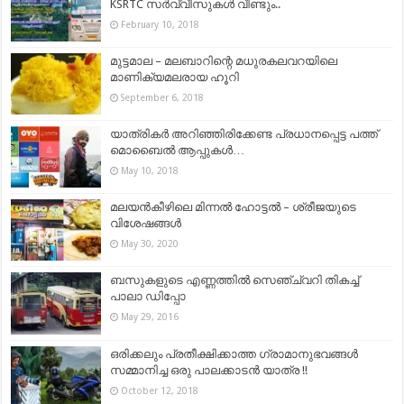
KSRTC സര്‍വ്വീസുകള്‍ വീണ്ടും..
February 10, 2018
മുട്ടമാല – മലബാറിന്റെ മധുരകലവറയിലെ
മാണിക്യമലരായ ഹൂറി
September 6, 2018
യാത്രികർ അറിഞ്ഞിരിക്കേണ്ട പ്രധാനപ്പെട്ട പത്ത്
മൊബൈൽ ആപ്പുകള്‍…
May 10, 2018
മലയൻകീഴിലെ മിന്നൽ ഹോട്ടൽ – ശ്രീജയുടെ
വിശേഷങ്ങൾ
May 30, 2020
ബസുകളുടെ എണ്ണത്തിൽ സെഞ്ച്വറി തികച്ച്
പാലാ ഡിപ്പോ
May 29, 2016
ഒരിക്കലും പ്രതീക്ഷിക്കാത്ത ഗ്രാമാനുഭവങ്ങൾ
സമ്മാനിച്ച ഒരു പാലക്കാടൻ യാത്ര !!
October 12, 2018