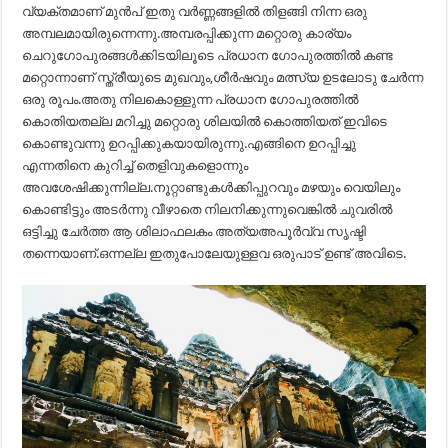
വ്യക്തമാണ് മുൻപ് ഇതു വർണ്ണങ്ങളിൽ തിളങ്ങി നിന്ന ഒരു
അമ്പലമായിരുന്നെന്നു.അമ്പരപ്പിക്കുന്ന മറ്റൊരു കാര്യം
ചെറുഗോപുരങ്ങൾക്കിടയിലൂടെ പ്രധാന ഗോപുരത്തിൽ കണ്ട
മറ്റൊന്നാണ് സ്ത്രീയുടെ മുഖവും,ശീർഷവും മത്സ്യ ഉടലോടു ചേർന്ന
ഒരു രൂപം.അതു നിലകൊള്ളുന്ന പ്രധാന ഗോപുരത്തിൽ
കൊതിയതല്ല മറിച്ചു മറ്റൊരു ശിലയിൽ കൊത്തിയത് ഇവിടെ
കൊണ്ടുവന്നു ഉറപ്പിക്കുകയായിരുന്നു.എങ്ങിനെ ഉറപ്പിച്ചു
എന്നതിനെ കുറിച്ച് തെളിവുകളൊന്നും
അവശേഷിക്കുന്നില്ല.നൂറ്റാണ്ടുകൾക്കിപ്പുറവും മഴയും വെയിലും
കൊണ്ടിട്ടും അടർന്നു വീഴാതെ നിലനിക്കുന്നുവെങ്കിൽ ചുവരിൽ
ഒട്ടിച്ചു ചേർത്ത ആ ശിലാഫലകം അത്യഅപൂർവ്വ സൃഷ്ടി
തന്നെയാണ്.ഒന്നല്ല ഇതുപോലേയുള്ളവ ഒരുപാട് ഉണ്ട്‌ അവിടെ.