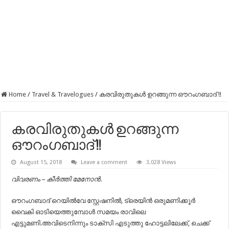
Home
/
Travel & Travelogues
/
കരവിരുതുകൾ ഉറങ്ങുന്ന ഔറംഗബാദ് !!
കരവിരുതുകൾ ഉറങ്ങുന്ന
ഔറംഗബാദ് !!
August 15, 2018
Leave a comment
3,028 Views
വിവരണം – കീർത്തി മേനോൻ.
ഔറംഗബാദ് റെയിൽവേ സ്റ്റേഷനിൽ, ട്രെയിൻ ഒരുമണിക്കൂർ
വൈകി ഓടിയെത്തുമ്പോൾ സമയം രാവിലെ
എട്ടുമണി.അവിടെനിന്നും ടാക്സി എടുത്തു ഹോട്ടലിലേക്ക്, ചെക്ക്