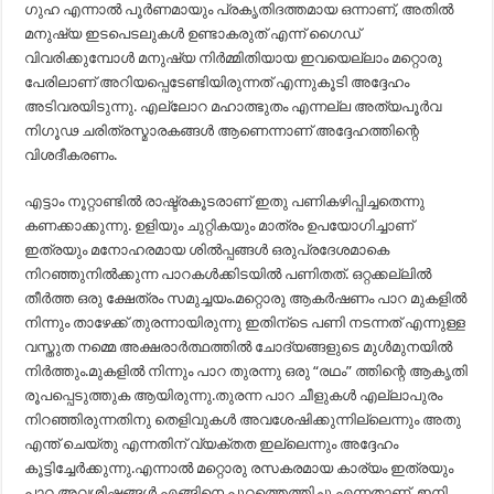
ഗുഹ എന്നാൽ പൂർണമായും പ്രകൃതിദത്തമായ ഒന്നാണ്, അതിൽ
മനുഷ്യ ഇടപെടലുകൾ ഉണ്ടാകരുത് എന്ന് ഗൈഡ്
വിവരിക്കുമ്പോൾ മനുഷ്യ നിർമ്മിതിയായ ഇവയെല്ലാം മറ്റൊരു
പേരിലാണ് അറിയപ്പെടേണ്ടിയിരുന്നത് എന്നുകൂടി അദ്ദേഹം
അടിവരയിടുന്നു. എല്ലോറ മഹാത്ഭുതം എന്നല്ല അത്യപൂർവ
നിഗൂഢ ചരിത്രസ്മാരകങ്ങൾ ആണെന്നാണ് അദ്ദേഹത്തിന്റെ
വിശദീകരണം.
എട്ടാം നൂറ്റാണ്ടിൽ രാഷ്ട്രകൂടരാണ് ഇതു പണികഴിപ്പിച്ചതെന്നു
കണക്കാക്കുന്നു. ഉളിയും ചുറ്റികയും മാത്രം ഉപയോഗിച്ചാണ്
ഇത്രയും മനോഹരമായ ശിൽപ്പങ്ങൾ ഒരുപ്രദേശമാകെ
നിറഞ്ഞുനിൽക്കുന്ന പാറകൾക്കിടയിൽ പണിതത്. ഒറ്റക്കല്ലിൽ
തീർത്ത ഒരു ക്ഷേത്രം സമുച്ചയം.മറ്റൊരു ആകർഷണം പാറ മുകളിൽ
നിന്നും താഴേക്ക്‌ തുരന്നായിരുന്നു ഇതിന്ടെ പണി നടന്നത് എന്നുള്ള
വസ്തുത നമ്മെ അക്ഷരാർത്ഥത്തിൽ ചോദ്യങ്ങളുടെ മുൾമുനയിൽ
നിർത്തും.മുകളിൽ നിന്നും പാറ തുരന്നു ഒരു “രഥം” ത്തിന്റെ ആകൃതി
രൂപപ്പെടുത്തുക ആയിരുന്നു.തുരന്ന പാറ ചീളുകൾ എല്ലാപുരം
നിറഞ്ഞിരുന്നതിനു തെളിവുകൾ അവശേഷിക്കുന്നില്ലെന്നും അതു
എന്ത് ചെയ്തു എന്നതിന് വ്യക്തത ഇല്ലെന്നും അദ്ദേഹം
കൂട്ടിച്ചേർക്കുന്നു.എന്നാൽ മറ്റൊരു രസകരമായ കാര്യം ഇത്രയും
പാറ അവശിഷ്ടങ്ങൾ എങ്ങിനെ പുറത്തെത്തിച്ചു എന്നതാണ്. ഇനി