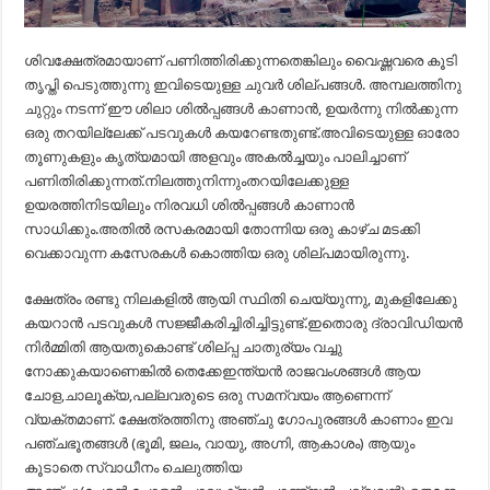
ശിവക്ഷേത്രമായാണ് പണിത്തിരിക്കുന്നതെങ്കിലും വൈഷ്ണവരെ കൂടി
തൃപ്തി പെടുത്തുന്നു ഇവിടെയുള്ള ചുവർ ശില്പങ്ങൾ. അമ്പലത്തിനു
ചുറ്റും നടന്ന് ഈ ശിലാ ശിൽപ്പങ്ങൾ കാണാൻ, ഉയർന്നു നിൽക്കുന്ന
ഒരു തറയില്ലേക്ക് പടവുകൾ കയറേണ്ടതുണ്ട്.അവിടെയുള്ള ഓരോ
തൂണുകളും കൃത്യമായി അളവും അകൽച്ചയും പാലിച്ചാണ്
പണിതിരിക്കുന്നത്.നിലത്തുനിന്നുംതറയിലേക്കുള്ള
ഉയരത്തിനിടയിലും നിരവധി ശിൽപ്പങ്ങൾ കാണാൻ
സാധിക്കും.അതിൽ രസകരമായി തോന്നിയ ഒരു കാഴ്ച മടക്കി
വെക്കാവുന്ന കസേരകൾ കൊത്തിയ ഒരു ശില്പമായിരുന്നു.
ക്ഷേത്രം രണ്ടു നിലകളിൽ ആയി സ്ഥിതി ചെയ്യുന്നു, മുകളിലേക്കു
കയറാൻ പടവുകൾ സജ്ജീകരിച്ചിരിച്ചിട്ടുണ്ട്.ഇതൊരു ദ്രാവിഡിയൻ
നിർമ്മിതി ആയതുകൊണ്ട് ശില്പ്പ ചാതുര്യം വച്ചു
നോക്കുകയാണെങ്കിൽ തെക്കേഇന്ത്യൻ രാജവംശങ്ങൾ ആയ
ചോള,ചാലൂക്യ,പല്ലവരുടെ ഒരു സമന്വയം ആണെന്ന്
വ്യക്തമാണ്. ക്ഷേത്രത്തിനു അഞ്ചു ഗോപുരങ്ങൾ കാണാം ഇവ
പഞ്ചഭൂതങ്ങൾ (ഭൂമി, ജലം, വായു, അഗ്നി, ആകാശം) ആയും
കൂടാതെ സ്വാധീനം ചെലുത്തിയ