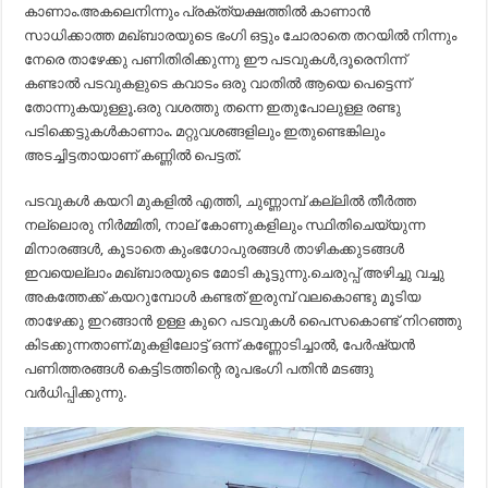
കാണാം.അകലെനിന്നും പ്രക്ത്യക്ഷത്തിൽ കാണാൻ
സാധിക്കാത്ത മഖ്ബാരയുടെ ഭംഗി ഒട്ടും ചോരാതെ തറയിൽ നിന്നും
നേരെ താഴേക്കു പണിതിരിക്കുന്നു ഈ പടവുകൾ,ദൂരെനിന്ന്
കണ്ടാൽ പടവുകളുടെ കവാടം ഒരു വാതിൽ ആയെ പെട്ടെന്ന്
തോന്നുകയുള്ളൂ.ഒരു വശത്തു തന്നെ ഇതുപോലുള്ള രണ്ടു
പടിക്കെട്ടുകൾകാണാം. മറ്റുവശങ്ങളിലും ഇതുണ്ടെങ്കിലും
അടച്ചിട്ടതായാണ് കണ്ണിൽ പെട്ടത്.
പടവുകൾ കയറി മുകളിൽ എത്തി, ചുണ്ണാമ്പ് കല്ലിൽ തീർത്ത
നല്ലൊരു നിർമ്മിതി, നാല് കോണുകളിലും സ്ഥിതിചെയ്യുന്ന
മിനാരങ്ങൾ, കൂടാതെ കുംഭഗോപുരങ്ങൾ താഴികക്കുടങ്ങൾ
ഇവയെല്ലാം മഖ്ബാരയുടെ മോടി കൂട്ടുന്നു.ചെരുപ്പ് അഴിച്ചു വച്ചു
അകത്തേക്ക് കയറുമ്പോൾ കണ്ടത് ഇരുമ്പ് വലകൊണ്ടു മൂടിയ
താഴേക്കു ഇറങ്ങാൻ ഉള്ള കുറെ പടവുകൾ പൈസകൊണ്ട് നിറഞ്ഞു
കിടക്കുന്നതാണ്.മുകളിലോട്ട് ഒന്ന് കണ്ണോടിച്ചാൽ, പേർഷ്യൻ
പണിത്തരങ്ങൾ കെട്ടിടത്തിന്റെ രൂപഭംഗി പതിൻ മടങ്ങു
വർധിപ്പിക്കുന്നു.