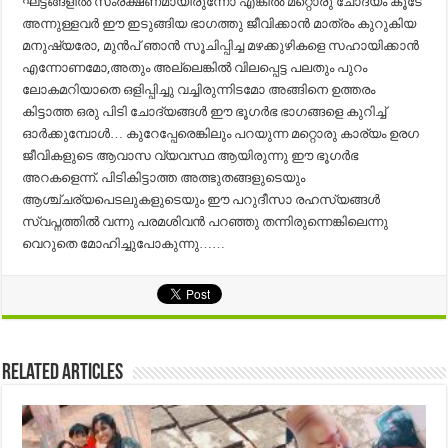
ഘട്ടങ്ങളിൽ സംരക്ഷണമായിരുന്നോ എങ്കിൽ മറ്റൊരു ചോദ്യം കൂടേ
അന്നുള്ളവർ ഈ ഇടുങ്ങിയ ഭാഗത്തു ജീവിക്കാൻ മാത്രം കുറുകിയ
മനുഷ്യരോ, മുൻപ് ഞാൻ സൂചിപ്പിച്ച മഴക്കുഴികളെ സഹായിക്കാൻ
എന്നോണമോ,അതും അല്ലെങ്കിൽ വിലപ്പെട്ട പലതും പുറം
ലോകമറിയാതെ ഒളിപ്പിച്ചു വച്ചിരുന്നിടമോ അങ്ങിനെ ഉത്തരം
കിട്ടാത്ത ഒരു പിടി ചോദ്യങ്ങൾ ഈ ഭൂഗർഭ ഭാഗങ്ങളെ കുറിച്ച്
ഓർക്കുമ്പോൾ… കുറേപ്പേരെങ്കിലും പറയുന്ന മറ്റൊരു കാര്യം ഉരഗ
ജീവികളുടെ ആവാസ വ്യവസ്ഥ ആയിരുന്നു ഈ ഭൂഗർഭ
അറകളെന്ന്. പിടികിട്ടാത്ത അത്ഭുതങ്ങളുടെയും
ആശ്ച്ചര്യപെടലുകളുടെയും ഈ പറുദീസാ രഹസ്യങ്ങൾ
സ്വപ്നത്തിൽ വന്നു പരമശിവൻ പറഞ്ഞു തന്നിരുന്നെങ്കിലെന്നു
വെറുതെ മോഹിച്ചുപോകുന്നു……
Related Articles