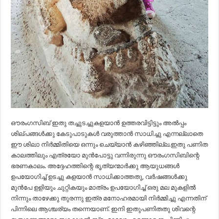
ഔരംഗസിബ് ഇതു തച്ചുടച്ചുകളയാൻ ഉത്തരവിട്ടിട്ടും അൽപ്പം
ശില്പങ്ങൾക്കു കേടുപാടുകൾ വരുത്താൻ സാധിച്ചു എന്നല്ലാതെ
ഈ ശിലാ നിർമ്മിതിയെ ഒന്നും ചെയ്യാൻ കഴിഞ്ഞില്ല.ഇതു പണിത
കാലത്തിലും എത്രയോ മുൻപോട്ടു വന്നിരുന്നു ഔരംഗസിബിന്റെ
ഭരണകാലം. അദ്ദേഹത്തിന്റെ ഭൃത്യന്മാർക്കു ആയുധങ്ങൾ
ഉപയോഗിച്ച് ഉടച്ചു കളയാൻ സാധിക്കാത്തതു, വർഷങ്ങൾക്കു
മുൻപേ ഉളിയും ചുറ്റികയും മാത്രം ഉപയോഗിച്ച് ഒരു മല മുകളിൽ
നിന്നും താഴേക്കു തുരന്നു ഇത്ര മനോഹരമായി നിർമ്മിച്ചു എന്നതിന്
പിന്നിലെ ആശ്ചര്യം തന്നെയാണ്. ഇനി ഇതുപണിതതു ശിവന്റെ