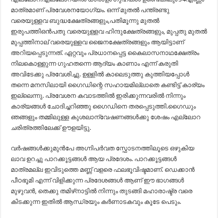
മാത്രമാണ് പ്രവേശനയോഗ്യം. ഒന്ന് മുതൽ പന്ത്രണ്ടു
വരെയുള്ളവ ബുദ്ധക്ഷേത്രങ്ങളും,പതിമൂന്നു മുതൽ
ഇരുപത്തിഒൻപതു വരെയുള്ളവ ഹിന്ദുക്ഷേത്രങ്ങളും, മുപ്പതു മുതൽ
മുപ്പത്തിനാല് വരെയുള്ളവ ജൈനക്ഷേത്രങ്ങളും ആയിട്ടാണ്
അറിയപ്പെടുന്നത്. ഏറ്റവും പ്രധാനപ്പെട്ട കൈലാസനാഥക്ഷേത്രം
നിലകൊള്ളുന്ന ഗുഹതന്നെ ആദ്യം കാണാം എന്ന് കരുതി
അവിടേക്കു പ്രവേശിച്ചു. ഉള്ളിൽ കാലെടുത്തു കുത്തിയപ്പോൾ
തന്നെ മനസിലായി ഗൈഡിന്റെ സഹായമില്ലാതെ കണ്ടിട്ട് കാര്യം
ഇല്ലെന്നു. പ്രവേശന കവാടത്തിൽ ഇരിക്കുന്നവരിൽ നിന്നും
കാര്യങ്ങൾ ചോദിച്ചറിഞ്ഞു ഗൈഡിനെ തരപ്പെടുത്തി.ഗൈഡും
ഞങ്ങളും തമ്മിലുള്ള കുശലാന്വേഷണങ്ങൾക്കു ശേഷം എല്ലോറ
ചരിത്രത്തിലേക്ക് ഊളയിട്ടു.
വർഷങ്ങൾക്കുമുൻപേ അഗ്നിപർവത സ്ഫോടനത്തിലൂടെ ഒഴുകിയ
ലാവ ഉറച്ചു പാറക്കൂട്ടങ്ങൾ ആയ പ്രദേശം. പാറക്കൂട്ടങ്ങൾ
മാത്രമല്ല ഇവിടുത്തെ മണ്ണ് വളരെ ഫലഭൂവിഷ്ടമാണ്. ഡെക്കാൻ
പീഠഭൂമി എന്ന് വിളിക്കുന്ന പ്രദേശങ്ങൾ ആണ് ഈ ഭാഗങ്ങൾ
മുഴുവൻ, തെക്കു തമിഴ്‌നാട്ടിൽ നിന്നും തുടങ്ങി മഹാരാഷ്ട്ര വരെ
കിടക്കുന്ന ഇതിൽ ആന്ധ്രയും കർണാടകവും കൂടേ പെടും.