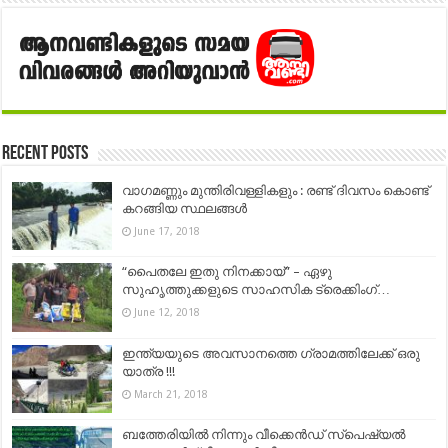
Recent Posts
വാഗമണ്ണും മുന്തിരിവള്ളികളും : രണ്ട് ദിവസം കൊണ്ട്
കറങ്ങിയ സ്ഥലങ്ങൾ
June 17, 2018
“പൈതലേ ഇതു നിനക്കായ്” – ഏഴു
സുഹൃത്തുക്കളുടെ സാഹസിക ട്രെക്കിംഗ്…
June 12, 2018
ഇന്ത്യയുടെ അവസാനത്തെ ഗ്രാമത്തിലേക്ക് ഒരു
യാത്ര !!!
March 21, 2018
ബത്തേരിയില്‍ നിന്നും വീക്കെന്‍ഡ് സ്പെഷ്യല്‍