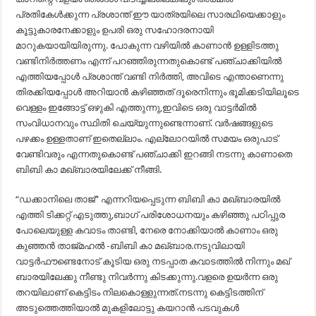
പ്രതികേൾക്കുന്ന പ്രശാന്ത് ഈ യാത്രയിലെ സാരഥിയെക്കാളും
കൂട്ടുകാരനേക്കാളും ഉപരി ഒരു സഹോദരനായി
മാറുകയായിയിരുന്നു. പോകുന്ന വഴിയിൽ കാണാൻ ഉള്ളിടത്തു
വണ്ടിനിർത്തണം എന്ന് പറഞ്ഞിരുന്നതുകൊണ്ട് പഞ്ചാക്കിയിൽ
എത്തിയപ്പോൾ പ്രശാന്ത് വണ്ടി നിർത്തി, അവിടെ എന്താണെന്നു
തിരക്കിയപ്പോൾ അറിയാൻ കഴിഞ്ഞത് ദൂരെനിന്നും ഭൂമിക്കടിയിലൂടെ
വെള്ളം ഇങ്ങോട്ട് ഒഴുകി എത്തുന്നു,ഇവിടെ ഒരു വാട്ടർമിൽ
സംവിധാനവും സ്ഥിതി ചെയ്യുന്നുണ്ടെന്നാണ്. വർഷങ്ങളുടെ
പഴക്കം ഉള്ളതാണ് ഇതെല്ലാം. എല്ലോറയിൽ സമയം ഒരുപാട്
വേണ്ടിവരും എന്നതുകൊണ്ട് പഞ്ചാക്കി ഇറങ്ങി നടന്നു കാണാതെ
ബിബി കാ മഖ്ബാരയിലേക്ക് നീങ്ങി.
“ഡക്കാനിലെ താജ്” എന്നറിയപ്പെടുന്ന ബിബി കാ മഖ്ബാരയിൽ
എത്തി ടിക്കറ്റ് എടുത്തു,ബാഗ് പരിശോധനയും കഴിഞ്ഞു പഠിപ്പുര
പോലെയുള്ള കവാടം താണ്ടി, നേരെ നോക്കിയാൽ കാണാം ഒരു
കുഞ്ഞൻ താജ്മഹൽ -ബിബി കാ മഖ്ബാര.നടുവിലായി
വാട്ടർഫൗണ്ടെനോട് കൂടിയ ഒരു നടപ്പാത കവാടത്തിൽ നിന്നും മഖ്
ബാരയിലേക്കു നീണ്ടു നിവർന്നു കിടക്കുന്നു.വളരെ ഉയർന്ന ഒരു
തറയിലാണ് കെട്ടിടം നിലകൊള്ളുന്നത്.നടന്നു കെട്ടിടത്തിന്
അടുത്തെത്തിയാൽ മുകളിലോട്ടു കയറാൻ പടവുകൾ