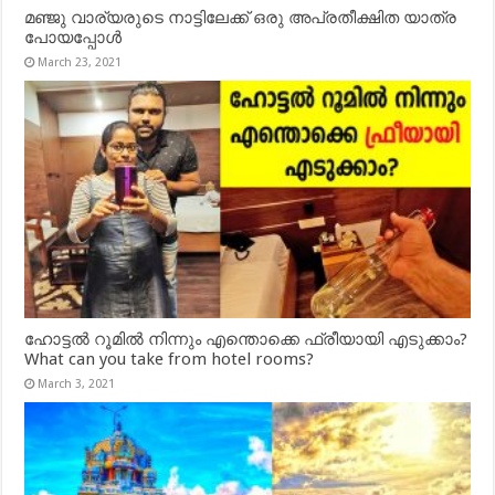
മഞ്ജു വാര്യരുടെ നാട്ടിലേക്ക് ഒരു അപ്രതീക്ഷിത യാത്ര
പോയപ്പോൾ
March 23, 2021
ഹോട്ടൽ റൂമിൽ നിന്നും എന്തൊക്കെ ഫ്രീയായി എടുക്കാം?
What can you take from hotel rooms?
March 3, 2021