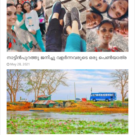
നാട്ടിൻപുറത്തു ജനിച്ചു വളർന്നവരുടെ ഒരു പെൺയാത്ര
May 28, 2021