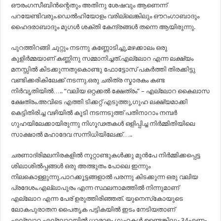
ഔരംഗസീബിൻന്റെതും അതിനു ശേഷവും ആണെന്ന്
പറയേണ്ടിവരും.ഡെൽഹിയോളം വരില്ലെങ്കിലും ഔറംഗാബാദും
ഹൈദരാബാദും മുഗൾ ശക്തി കേന്ദ്രങ്ങൾ തന്നെ ആയിരുന്നു.
പുറത്തിറങ്ങി ചുറ്റും നടന്നു കണ്ണോടിച്ചു,മഴക്കാലം ഒരു
കുളിർമ്മയാണ് കണ്ണിനു സമ്മാനിച്ചത്.എല്ലോറ എന്ന ലക്ഷ്യം
മനസ്സിൽ കിടക്കുന്നതുകൊണ്ടു ഫോട്ടോസ് പകർത്തി തിരക്കിട്ടു
വണ്ടിക്കരികിലേക്ക് നടന്നു.ഒരു ചരിത്ര സ്മാരകം കണ്ട
നിർവൃതിയിൽ….. “വലിയ ഒറ്റക്കൽ ക്ഷേത്രം” – എല്ലോറ കൈലാസ
ക്ഷേത്രം.അവിടെ എത്തി ടിക്കറ്റ് എടുത്തു,ഗുഹ ലക്ഷ്യമാക്കി
കെട്ടിതിരിച്ച വഴിയിൽ കൂടി നടന്നടുത്ത് പതിനാറാം നമ്പർ
ഗുഹയിലേക്കായിരുന്നു നിഗൂഢതകൾ ഒളിപ്പിച്ച നിർമ്മിതിയിലെ
സാക്ഷാൽ മഹാദേവ സന്നിധിയിലേക്ക്…..
ചരണാദ്രിമലനിരകളിൽ നൂറ്റാണ്ടുകൾക്കു മുൻപേ നിർമ്മിക്കപ്പെട്ട
ശിലാശിൽപ്പങ്ങൾ ഒരു അത്ഭുതം പോലെ ഇന്നും
നിലകൊള്ളുന്നു.പാറക്കൂട്ടങ്ങളാൽ പരന്നു കിടക്കുന്ന ഒരു വലിയ
പ്രദേശം.എല്ലാപുരം എന്ന സ്ഥലനാമത്തിൽ നിന്നുമാണ്
എല്ലോറ എന്ന പേര് ഉരുത്തിരിഞ്ഞത്. യുനെസ്‌കോയുടെ
ലോകപുരാതന പൈതൃക പട്ടികയിൽ ഇടം നേടിയതാണ്
എല്ലോറ.എല്ലോറയിൽ ധാരാളം ഗുഹകൾ ഉണ്ടെങ്കിലും 34എണ്ണം