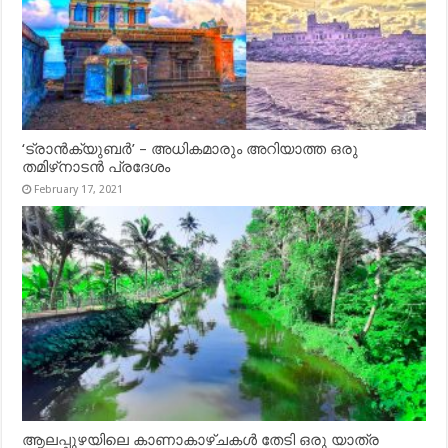
‘ട്രാൻക്യുബർ’ – അധികമാരും അറിയാത്ത ഒരു
തമിഴ്‌നാടൻ പ്രദേശം
February 17, 2021
ആലപ്പുഴയിലെ കാണാകാഴ്ചകൾ തേടി ഒരു യാത്ര