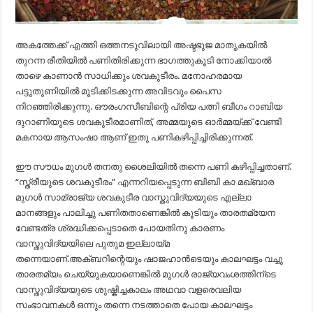
അകത്തേക്ക് എത്തി ഒത്തനടുവിലായി അഷ്ടഭുജ മാതൃകയിൽ
തുറന്ന രീതിയിൽ പണിതിരിക്കുന്ന ഭാഗത്തുകൂടി നോക്കിയാൽ
താഴെ കാണാൻ സാധിക്കും ശവകുടീരം. മനോഹരമായ
പട്ടുതുണിയിൽ മൂടിക്കിടക്കുന്ന അവിടവും പൈസ
നിറഞ്ഞിരിക്കുന്നു. ഔരംഗസീബിന്റെ പ്രിയ പത്നി ബീഗം റാബിയ
ദുറാണിയുടെ ശവകുടീരമാണിത്, അമ്മയുടെ ഓർമ്മയ്ക്ക് വേണ്ടി
മകനായ ആസംഷാ ആണ് ഇതു പണികഴിപ്പിച്ചിരിക്കുന്നത്.
ഈ സൗധം മുഗൾ തനതു ശൈലിയിൽ തന്നെ പണി കഴിപ്പിച്ചതാണ്.
“സ്ത്രീയുടെ ശവകുടീരം” എന്നറിയപ്പെടുന്ന ബിബി കാ മഖ്ബാര
മുഗൾ സാമ്രാജ്യ ശവകുടീര വാസ്തുവിദ്യയുടെ എല്ലാ
മാനങ്ങളും പാലിച്ചു പണിതതാണെങ്കിൽ കൂടിയും താരതമ്യേന
വേണ്ടത്ര ശ്രദ്ധിക്കപ്പെടാതെ പോയതിനു കാരണം
വാസ്തുവിദ്യയിലെ പുതുമ ഇല്ലായ്മ
തന്നെയാണ്.അക്ബറിന്റെയും ഷാജഹാൻടെയും കാലഘട്ടം വച്ചു
താരതമ്യം ചെയ്യുകയാണെങ്കിൽ മുഗൾ രാജ്യവംശത്തിന്ടെ
വാസ്തുവിദ്യയുടെ ശുഷ്കിച്ചകാലം അഥവാ വളരെവലിയ
സംഭാവനകൾ ഒന്നും തന്നെ നടത്താതെ പോയ കാലഘട്ടം