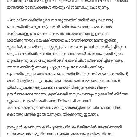
അഞ്ചു(ചേരൻ,ചോളൻ,ചാലൂക്യൻ,പാണ്ട്യൻ,പല്ലവൻ) തെക്കേ
ഇന്ത്യൻ രാജവംശങ്ങൾ ആയും വിശ്വസിച്ചു പോരുന്നു.
പ്രദക്ഷിണ വഴിയിലൂടെ നടക്കുന്നതിനിടയിൽ ഒരു വശത്തു
കൊത്തിയിരിക്കുന്നത്,പാർവ്വതീസമേതനായ പരമശിവൻ
കുടികൊള്ളുന്ന കൈലാസപർവതം രാവണൻ ഇളക്കാൻ
ശ്രമിക്കുന്നതും ഭയചകിതയായ പാർവതിയെയുമാണ് ഇതിനു
മുകളിൽ, ക്ഷേത്രവും ചുറ്റുമുള്ള പാറക്കെട്ടുമായി ബന്ധിപ്പിച്ചിരുന്ന
ഒരു പാലത്തിന്റെ തകർന്ന ബാക്കി ഭാഗങ്ങൾ കാണാം.അതിലൂടെ
ആയിരുന്നു മുൻപ് പൂജാരി ശ്രീ കോവിലിൽ പ്രവേശിച്ചിരുന്നതു.
അമ്പലത്തിന്റെ തറക്കു ചുറ്റുമായും ഒരേ വലിപ്പത്തിലും
രൂപത്തിലുമുള്ള ആനകളെ കൊത്തിയിരിക്കുന്നത് രാജവംശത്തിന്റെ
ശക്തി വിളിച്ചോതുന്നു.കൂടാതെ രാമായണ,മഹാഭാരത കഥകൾ
ശില്പരൂപേണ ആലേഖനം ചെയ്തിരിക്കുന്നു.കൊടികൂറ
ഉയർത്താനെന്നോണം ഉള്ളിലായി ഇരുവശത്തും ഒറ്റക്കലിൽ തീർത്ത
സ്തംഭങ്ങൾ ഉണ്ട്‌.അതിലൊന്ന് വിജയചിഹ്നമായി
കണക്കാക്കുന്നുവെങ്കിൽ മറ്റേതു പ്രശസ്തിയുടെ ചിന്നമാണത്രെ.
കൊത്തുപണികളാൽ വിസ്മയം തീർക്കുന്നു ഇവയും.
ഇപ്പോൾ കാണുന്ന കരിപുരണ്ട ശിലകൾക്കിടയിൽ അങ്ങിങ്ങായി
നിറഭേദങ്ങൾ ഒരു മിന്നായം പോലെ കാണാം ഇതിൽ നിന്നും