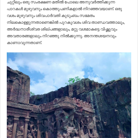
ചുറ്റിലും ഒരു സംരക്ഷണ മതിൽ പോലെ അനുവർത്തിക്കുന്ന
പാറകൾ മുഴുവനും കൊത്തുപണികളാൽ നിറഞ്ഞവയാണ്. ഒരു
വശം മുഴുവനും ശിവപാർവതി കുടുംബം സമേതം
നിലകൊള്ളുന്നതാണെങ്കിൽ പുറകുവശം ശിവ താണ്ഡവത്താലും,
അർദ്ധനാരീശ്വര ശില്പങ്ങളാലും, മറ്റു വശമാകട്ടെ വിഷ്ണുവും
അവതാരങ്ങളാലും നിറഞ്ഞു നിൽക്കുന്നു. അനന്തശയനവും
കാണാവുന്നതാണ്.