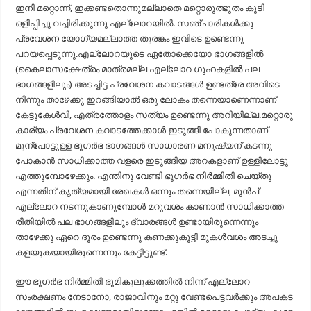
ഇനി മറ്റൊന്ന്, ഇക്കണ്ടതൊന്നുമല്ലാതെ മറ്റൊരുത്ഭുതം കൂടി
ഒളിപ്പിച്ചു വച്ചിരിക്കുന്നു എല്ലോറയിൽ. സഞ്ചാരികൾക്കു
പ്രവേശന യോഗ്യമല്ലാത്ത തുരങ്കം ഇവിടെ ഉണ്ടെന്നു
പറയപ്പെടുന്നു.എല്ലോറയുടെ ഏതോക്കെയോ ഭാഗങ്ങളിൽ
(കൈലാസക്ഷേത്രം മാത്രമല്ല എല്ലോറ ഗുഹകളിൽ പല
ഭാഗങ്ങളിലും) അടച്ചിട്ട പ്രവേശന കവാടങ്ങൾ ഉണ്ടത്രേ അവിടെ
നിന്നും താഴേക്കു ഇറങ്ങിയാൽ ഒരു ലോകം തന്നെയാണെന്നാണ്
കേട്ടുകേൾവി, എത്രത്തോളം സത്യം ഉണ്ടെന്നു അറിയില്ല.മറ്റൊരു
കാര്യം പ്രവേശന കവാടത്തേക്കാൾ ഇടുങ്ങി പോകുന്നതാണ്
മുന്പോട്ടുള്ള ഭൂഗർഭ ഭാഗങ്ങൾ സാധാരണ മനുഷ്യന് കടന്നു
പോകാൻ സാധിക്കാത്ത വളരെ ഇടുങ്ങിയ അറകളാണ് ഉള്ളിലോട്ടു
എത്തുമ്പോഴേക്കും. എന്തിനു വേണ്ടി ഭൂഗർഭ നിർമ്മിതി ചെയ്തു
എന്നതിന് കൃത്യമായി രേഖകൾ ഒന്നും തന്നെയില്ല, മുൻപ്
എല്ലോറ നടന്നുകാണുമ്പോൾ മറുവശം കാണാൻ സാധിക്കാത്ത
രീതിയിൽ പല ഭാഗങ്ങളിലും ദ്വാരങ്ങൾ ഉണ്ടായിരുന്നെന്നും
താഴേക്കു ഏറെ ദൂരം ഉണ്ടെന്നു കണക്കുകൂട്ടി മുകൾവശം അടച്ചു
കളയുകയായിരുന്നെന്നും കേട്ടിട്ടുണ്ട്.
ഈ ഭൂഗർഭ നിർമ്മിതി ഭൂമികുലുക്കത്തിൽ നിന്ന് എല്ലോറ
സംരക്ഷണം നേടാനോ, രാജാവിനും മറ്റു വേണ്ടപെട്ടവർക്കും അപകട