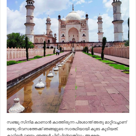
സഞ്ജു സിനിമ കാണാൻ കാത്തിരുന്ന പ്രശാന്ത് അതു മാറ്റിവച്ചാണ്
രണ്ടു ദിവസത്തേക്ക് ഞങ്ങളുടെ സാരഥിയായി കൂടേ കൂടിയത്.
കാറിന്റെ വളയം ഞങ്ങൾ പിടിച്ചില്ലെങ്കിലും അക്ഷരം