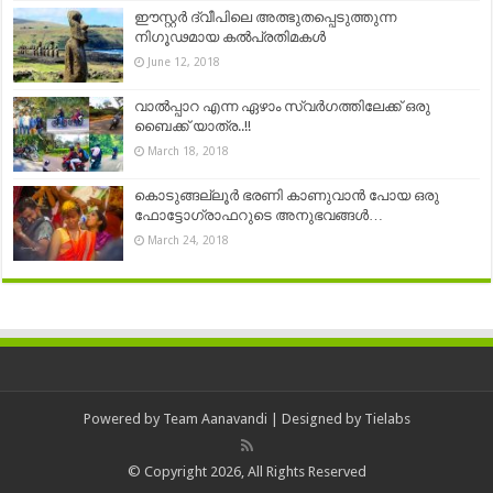
ഈസ്റ്റർ ദ്വീപിലെ അത്ഭുതപ്പെടുത്തുന്ന
നിഗൂഢമായ കൽപ്രതിമകൾ
June 12, 2018
വാല്‍പ്പാറ എന്ന ഏഴാം സ്വർഗത്തിലേക്ക് ഒരു
ബൈക്ക് യാത്ര..!!
March 18, 2018
കൊടുങ്ങല്ലൂര്‍ ഭരണി കാണുവാന്‍ പോയ ഒരു
ഫോട്ടോഗ്രാഫറുടെ അനുഭവങ്ങള്‍…
March 24, 2018
Powered by
Team Aanavandi
| Designed by
Tielabs
© Copyright 2026, All Rights Reserved