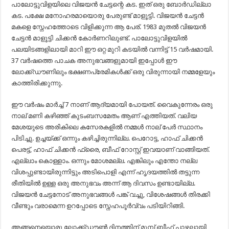
പാലോട്ടുവിളയിലെ വിജയൻ ചേട്ടന്റെ കട. ഇത് ഒരു ബോർഡില്ലാ
കട. പക്ഷേ മനോഹരമായൊരു പേരുണ്ട് മാളൂട്ടി. വിജയൻ ചേട്ടൻ
മകളെ സ്നേഹത്തോടെ വിളിക്കുന്ന ആ പേര്. 1983 മുതൽ വിജയൻ
ചേട്ടൻ മാളൂട്ടി ചിക്കൻ കോർണറിലുണ്ട്. പാലോട്ടുവിളയിൽ
പലയിടങ്ങളിലായി മാറി ഈ ഒറ്റ മുറി കടയിൽ വന്നിട്ട് 15 വർഷമായി.
37 വർഷത്തെ പാചക അനുഭവങ്ങളുമായി ഇപ്പോൾ ഈ
ലോക്ക്ഡൗണിലും ഭക്ഷണപ്രേമികൾക്ക് ഒരു വിരുന്നായി നമ്മളേയും
കാത്തിരിക്കുന്നു.
ഈ വർഷം മാർച്ച് 7 നാണ് ആദ്യമായി പോയത്. വൈകുന്നേരം ഒരു
നാല് മണി കഴിഞ്ഞ് കുടംബസമേതം ആണ് എത്തിയത്. വലിയ
മേശയുടെ അരികിലെ കസേരകളിൽ നമ്മൾ നാല് പേർ സ്ഥാനം
പിടിച്ചു. ഉച്ചയ്ക്ക് ഒന്നും കഴിച്ചിരുന്നില്ല. പെറോട്ട, ഹാഫ് ചിക്കൻ
പെരട്ട്, ഹാഫ് ചിക്കൻ ഫ്രൈ, ബീഫ് റോസ്റ്റ് ഇവയാണ് വാങ്ങിയത്.
എല്ലാം കൊള്ളാം. ഒന്നും മോശമല്ല. എങ്കിലും എന്തോ നല്ല
വിശപ്പുണ്ടായിരുന്നിട്ടും അടിപൊളി എന്ന് ഹൃദയത്തിൽ തട്ടുന്ന
രീതിയിൽ ഉള്ള ഒരു അനുഭവം അന്ന് ആ ദിവസം ഉണ്ടായില്ല.
വിജയൻ ചേട്ടനോട് അനുഭവങ്ങൾ പങ്ക് വച്ചു, വിശേഷങ്ങൾ തിരക്കി
വീണ്ടും വരാമെന്ന ഉറപ്പോടെ സ്നേഹപൂർവ്വം പടിയിറിങ്ങി.
അങ്ങനെയൊരു ലോക്ക്ഡൗൺ ദിനത്തിന് മുമ്പ് ബീഫ് പാഴ്സലായി