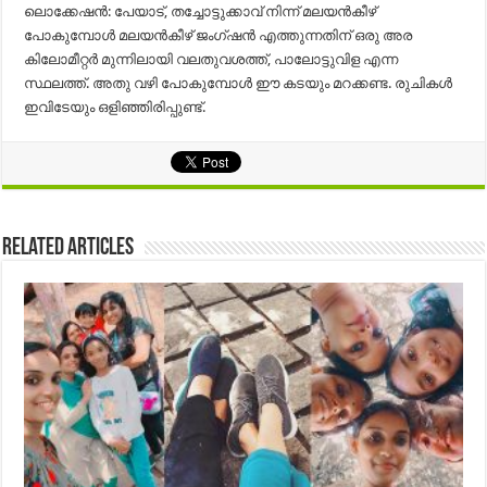
ലൊക്കേഷൻ: പേയാട്, തച്ചോട്ടുക്കാവ് നിന്ന് മലയൻകീഴ്
പോകുമ്പോൾ മലയൻകീഴ് ജംഗ്ഷൻ എത്തുന്നതിന് ഒരു അര
കിലോമീറ്റർ മുന്നിലായി വലതുവശത്ത്, പാലോട്ടുവിള എന്ന
സ്ഥലത്ത്. അതു വഴി പോകുമ്പോൾ ഈ കടയും മറക്കണ്ട. രുചികൾ
ഇവിടേയും ഒളിഞ്ഞിരിപ്പുണ്ട്.
Related Articles