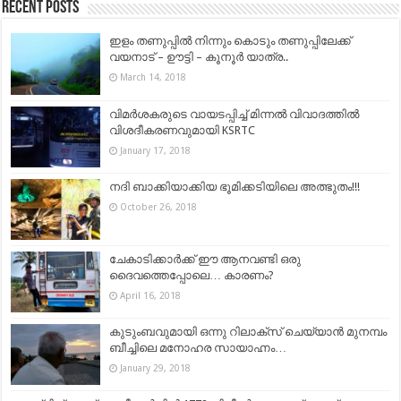
Recent Posts
ഇളം തണുപ്പിൽ നിന്നും കൊടും തണുപ്പിലേക്ക്
വയനാട് – ഊട്ടി – കൂനൂർ യാത്ര..
March 14, 2018
വിമര്‍ശകരുടെ വായടപ്പിച്ച് മിന്നല്‍ വിവാദത്തില്‍
വിശദീകരണവുമായി KSRTC
January 17, 2018
നദി ബാക്കിയാക്കിയ ഭൂമിക്കടിയിലെ അത്ഭുതം!!!
October 26, 2018
ചേകാടിക്കാര്‍ക്ക് ഈ ആനവണ്ടി ഒരു
ദൈവത്തെപ്പോലെ… കാരണം?
April 16, 2018
കുടുംബവുമായി ഒന്നു റിലാക്സ് ചെയ്യാന്‍ മുനമ്പം
ബീച്ചിലെ മനോഹര സായാഹ്നം…
January 29, 2018