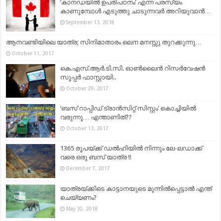
‘കാനഡയിൽ ഉപരിപഠനം’ എന്ന പരസ്യം
കാണുമ്പോൾ എടുത്തു ചാടുന്നവർ അറിയുവാൻ…
September 13, 2018
ആനവണ്ടിയിലെ യാത്ര; സിനിമാതാരം ലെന മനസ്സു തുറക്കുന്നു…
October 11, 2017
കെ.എസ്.ആർ.ടി.സി. ഓൺലൈൻ റിസർവേഷൻ
സൂപ്പർ ഫാസ്റ്റായി..
October 29, 2017
‘ബസ് റാപ്പിഡ് ട്രാൻസിറ്റ് സിസ്റ്റം’ കൊച്ചിയില്‍
വരുന്നൂ… എന്താണിത്??
October 13, 2017
1365 രൂപയ്ക്ക് ഡൽഹിയിൽ നിന്നും ലേ-ലഡാക്ക്
വരെ ഒരു ബസ് യാത്ര !!
December 7, 2017
യാത്രയ്ക്കിടെ കാട്ടാനയുടെ മുന്നിൽപ്പെട്ടാൽ എന്ത്
ചെയ്യണം?
May 30, 2018