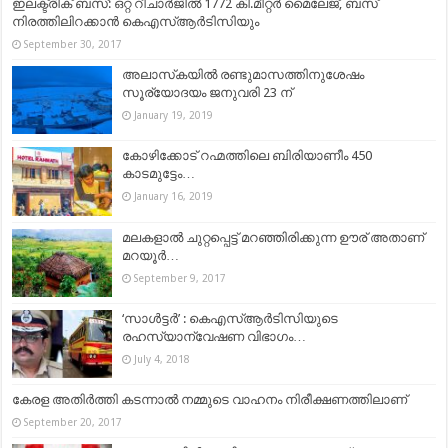
ഇലക്ട്രിക് ബസ്: ഒറ്റ റീചാർജിൽ 1772 കി.മീറ്റർ മൈലേജ്, ബസ്
നിരത്തിലിറക്കാൻ കെഎസ്ആർടിസിയും
September 30, 2017
അലാസ്‌കയിൽ രണ്ടുമാസത്തിനുശേഷം
സൂര്യോദയം ജനുവരി 23 ന്
January 19, 2019
കോഴിക്കോട് റഹ്മത്തിലെ ബിരിയാണീം 450
കാടമുട്ടേം…
January 16, 2019
മലകളാൽ ചുറ്റപ്പെട്ട് മറഞ്ഞിരിക്കുന്ന ഊര് അതാണ്
മറയൂർ…
September 9, 2017
‘സാൾട്ടർ’ : കെഎസ്ആർടിസിയുടെ
രഹസ്യാന്വേഷണ വിഭാഗം…
July 4, 2018
കേരള അതിർത്തി കടന്നാൽ നമ്മുടെ വാഹനം നിരീക്ഷണത്തിലാണ്
September 20, 2017