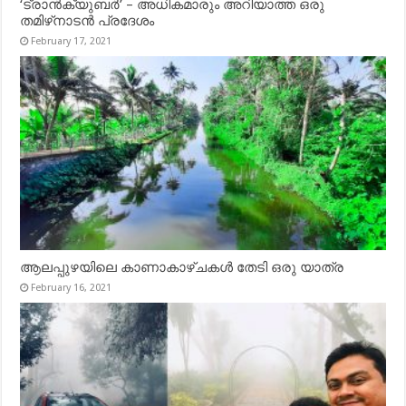
‘ട്രാൻക്യുബർ’ – അധികമാരും അറിയാത്ത ഒരു
തമിഴ്‌നാടൻ പ്രദേശം
February 17, 2021
ആലപ്പുഴയിലെ കാണാകാഴ്ചകൾ തേടി ഒരു യാത്ര
February 16, 2021