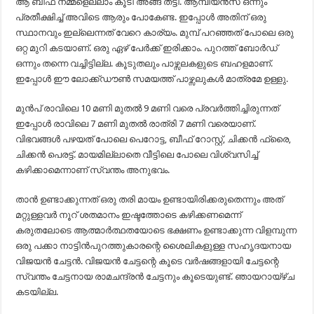
ആ ബീഫ് നമ്മളെല്ലാം കൂടി അങ്ങ് തട്ടി. ആമ്പിയൻസ് ഒന്നും
പ്രതീക്ഷിച്ച് അവിടെ ആരും പോകേണ്ട. ഇപ്പോൾ അതിന് ഒരു
സ്ഥാനവും ഇല്ലെന്നത് വേറെ കാര്യം. മുമ്പ് പറഞ്ഞത് പോലെ ഒരു
ഒറ്റ മുറി കടയാണ്. ഒരു ഏഴ് പേർക്ക് ഇരിക്കാം. പുറത്ത് ബോർഡ്
ഒന്നും തന്നെ വച്ചിട്ടില്ല. കൂടുതലും പാഴ്സലകളുടെ ബഹളമാണ്.
ഇപ്പോൾ ഈ ലോക്ക്ഡൗൺ സമയത്ത് പാഴ്സലുകൾ മാത്രമേ ഉള്ളു.
മുൻപ് രാവിലെ 10 മണി മുതൽ 9 മണി വരെ പ്രവർത്തിച്ചിരുന്നത്
ഇപ്പോൾ രാവിലെ 7 മണി മുതൽ രാത്രി 7 മണി വരെയാണ്.
വിഭവങ്ങൾ പഴയത് പോലെ പെറോട്ട, ബീഫ് റോസ്റ്റ്, ചിക്കൻ ഫ്രൈ,
ചിക്കൻ പെരട്ട്. മായമില്ലാതെ വീട്ടിലെ പോലെ വിശ്വസിച്ച്
കഴിക്കാമെന്നാണ് സ്വന്തം അനുഭവം.
താൻ ഉണ്ടാക്കുന്നത് ഒരു തരി മായം ഉണ്ടായിരിക്കരുതെന്നും അത്
മറ്റുള്ളവർ നൂറ് ശതമാനം ഇഷ്ടത്തോടെ കഴിക്കണമെന്ന്
കരുതലോടെ ആത്മാർത്ഥതയോടെ ഭക്ഷണം ഉണ്ടാക്കുന്ന വിളമ്പുന്ന
ഒരു പക്കാ നാട്ടിൻപുറത്തുകാരന്റെ ശൈലികളുള്ള സഹൃദയനായ
വിജയൻ ചേട്ടൻ. വിജയൻ ചേട്ടന്റെ കൂടെ വർഷങ്ങളായി ചേട്ടന്റെ
സ്വന്തം ചേട്ടനായ രാമചന്ദ്രൻ ചേട്ടനും കൂടെയുണ്ട്. ഞായറായ്ഴ്ച
കടയില്ല.