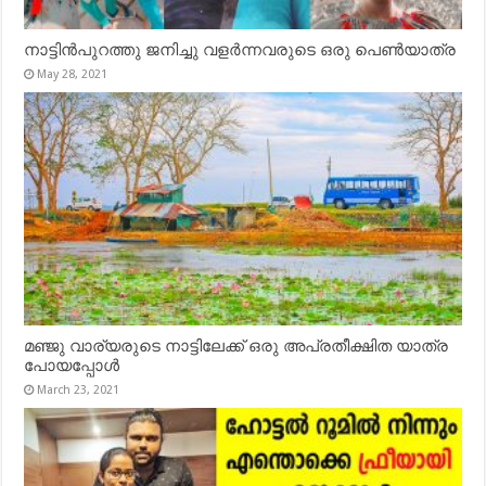
നാട്ടിൻപുറത്തു ജനിച്ചു വളർന്നവരുടെ ഒരു പെൺയാത്ര
May 28, 2021
മഞ്ജു വാര്യരുടെ നാട്ടിലേക്ക് ഒരു അപ്രതീക്ഷിത യാത്ര
പോയപ്പോൾ
March 23, 2021