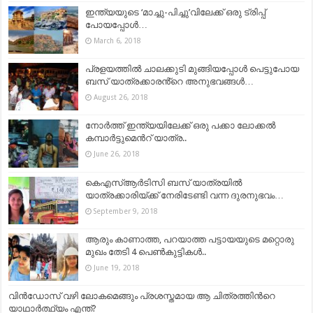
ഇന്ത്യയുടെ ‘മാച്ചു-പിച്ചു’വിലേക്ക് ഒരു ട്രിപ്പ്
പോയപ്പോള്‍…
March 6, 2018
പ്രളയത്തിൽ ചാലക്കുടി മുങ്ങിയപ്പോൾ പെട്ടുപോയ
ബസ് യാത്രക്കാരൻ്റെ അനുഭവങ്ങൾ…
August 26, 2018
നോർത്ത് ഇന്ത്യയിലേക്ക് ഒരു പക്കാ ലോക്കൽ
കമ്പാർട്ടുമെൻറ് യാത്ര..
June 26, 2018
കെഎസ്ആർടിസി ബസ് യാത്രയിൽ
യാത്രക്കാരിയ്ക്ക് നേരിടേണ്ടി വന്ന ദുരനുഭവം…
September 9, 2018
ആരും കാണാത്ത, പറയാത്ത പട്ടായയുടെ മറ്റൊരു
മുഖം തേടി 4 പെൺകുട്ടികൾ..
June 19, 2018
വിൻഡോസ് വഴി ലോകമെങ്ങും പ്രശസ്തമായ ആ ചിത്രത്തിൻറെ
യാഥാർത്ഥ്യം എന്ത്?