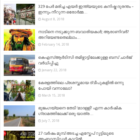
329 പേര്‍ മരിച്ച എയർ ഇന്ത്യയുടെ കനിഷ്ക ദുരന്തം –
ഇന്നും നീറുന്ന ഒരോർമ്മ…
August 8, 2018
നാടിനെ നടുക്കുന്ന ബവാരിയകള്‍; ആരാണിവര്‍?
അറിയേണ്ടതെല്ലാം…
February 14, 2018
കെ​എ​സ്ആ​ർ​ടി​സി ത​മി​ഴ്നാ​ട്ടി​ലേ​ക്കു​ള്ള ബ​സ് ചാ​ർ​ജ്
വ​ർ​ധി​പ്പി​ച്ചു
January 22, 2018
കേരളത്തിലെ പ്രശസ്തമായ ദ്വീപുകളിൽ ഒന്നു
പോയി വന്നാലോ?
March 15, 2018
ഭുജംഗയ്യനെ തേടി ‘മാദള്ളി’ എന്ന കാർഷിക
ഗ്രാമത്തിലേക്ക് ഒരു യാത്ര…
July 7, 2018
27 വര്‍ഷം മുമ്പ് അടച്ച എസ്കേപ് റൂട്ടിലൂടെ
അംബാസിഡര്‍ കാറില്‍…