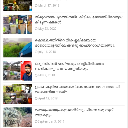
March 17, 2018
തിരുവനന്തപുരത്ത് നല്ല കിടിലം ‘ബോഞ്ചിവെള്ളം’
കിട്ടുന്ന കടകൾ
May 23, 2020
കൊല്ലത്തിൻ്റെ മീശപ്പുലിമലയായ
രാജാതോട്ടത്തിലേക്ക് ഒരു ഓഫ്‌റോഡ് യാത്ര !!
July 16, 2018
ഒരു സിഗ്നല്‍ ജംഗ്ഷനും വെളിവില്ലാത്ത
വണ്ടിക്കാരും പാവം മനുഷ്യരും…
May 7, 2018
ഉയരം കൂടിയ ചായ കുടിക്കണമെന്ന മോഹവുമായി
മലകയറിയ യാത്ര…
April 12, 2018
മഞ്ഞും മഴയും കുടജാദ്രിയും പിന്നെ ഒരു നൂറ്
അട്ടകളും…
September 3, 2017