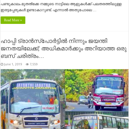
പണ്ടുകാലം മുതൽക്കേ നമ്മുടെ നാട്ടിലെ ആളുകൾക്ക് പലതരത്തിലുള്ള
ഇരട്ടപ്പേരുകൾ ഉണ്ടാകാറുണ്ട്. എന്നാൽ അതുപോലെ …
Read More »
ഹാപ്പി ട്രാൻസ്പോർട്ടിൽ നിന്നും ജയന്തി
ജനതയിലേക്ക്; അധികമാർക്കും അറിയാത്ത ഒരു
ബസ് ചരിത്രം…
June 1, 2019
7,559