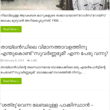
നിലവിലുള്ള ആഢംബര കാറുകളുടെ രാജാവായാണ് റോള്‍സ് റോയ്‌സ്
ലോകം മുഴുവന്‍ അറിയപ്പെടുന്നത്. 1906 …
Read More »
തായ്‌ലൻഡിലെ വിമാനത്താവളത്തിനു
എന്തുകൊണ്ട് ‘സുവർണ്ണഭൂമി’ എന്ന പേരു വന്നു?
February 8, 2019
2,082
തായ്‌ലാൻഡിന്റെ തലസ്ഥാനമായ ബാങ്കോക്കിലെ ഒരു എയർപോർട്ടിന്റെ
പേരാണ് ‘സുവർണ്ണഭൂമി.’ ബാങ്കോക്ക് നഗരത്തിൽ നിന്നും …
Read More »
‘ശത്രു’വെന്ന ലേബലുള്ള പാക്കിസ്ഥാൻ –