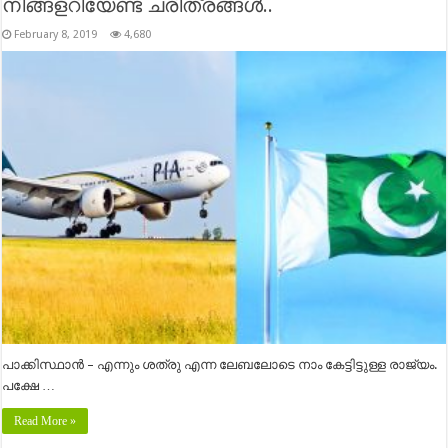
നിങ്ങളറിയേണ്ട ചരിത്രങ്ങൾ..
February 8, 2019
4,680
പാക്കിസ്ഥാൻ – എന്നും ശത്രു എന്ന ലേബലോടെ നാം കേട്ടിട്ടുള്ള രാജ്യം.
പക്ഷേ …
Read More »