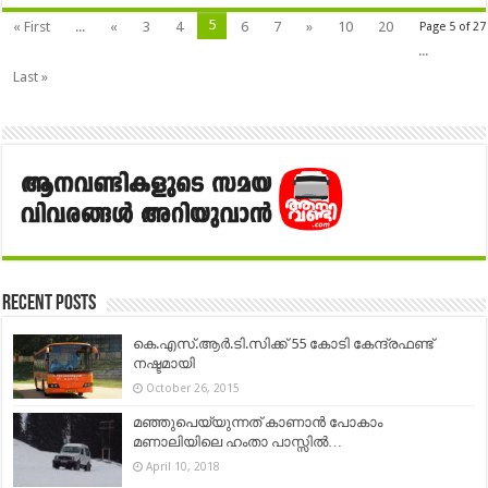
5
« First
...
«
3
4
6
7
»
10
20
Page 5 of 27
...
Last »
Recent Posts
കെ.എസ്.ആര്‍.ടി.സിക്ക് 55 കോടി കേന്ദ്രഫണ്ട്
നഷ്ടമായി
October 26, 2015
മഞ്ഞുപെയ്യുന്നത് കാണാൻ പോകാം
മണാലിയിലെ ഹംതാ പാസ്സിൽ…
April 10, 2018