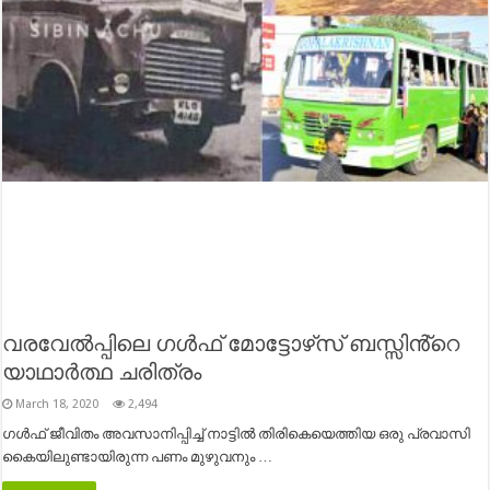
വരവേൽപ്പിലെ ഗൾഫ് മോട്ടോഴ്‌സ് ബസ്സിൻ്റെ
യാഥാർത്ഥ ചരിത്രം
March 18, 2020
2,494
ഗൾഫ് ജീവിതം അവസാനിപ്പിച്ച് നാട്ടിൽ തിരികെയെത്തിയ ഒരു പ്രവാസി
കൈയിലുണ്ടായിരുന്ന പണം മുഴുവനും …