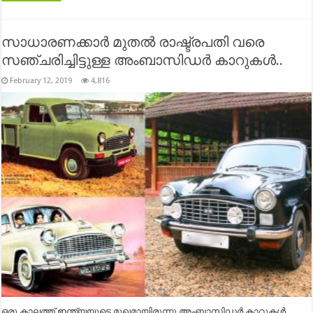
സാധാരണക്കാര്‍ മുതല്‍ രാഷ്ട്രപതി വരെ
സഞ്ചരിച്ചിട്ടുള്ള അംബാസിഡർ കാറുകൾ..
February 12, 2019
4,816
ഒരു കാലത്ത് ഇന്ത്യയുടെ മുഖമായിരുന്നു അംബാസിഡര്‍ കാറുകള്‍.