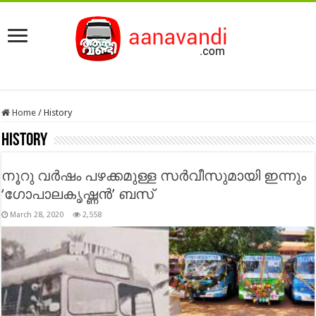
Home
/
History
History
നൂറു വർഷം പഴക്കമുള്ള സർവീസുമായി ഇന്നും
‘ഗോപാലകൃഷ്ണൻ’ ബസ്
March 28, 2020
2,558