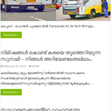
കടപ്പാട് – പൊന്മൻ പുഴക്കടവിൽ, Parasuram AC Air BUS FB Page, …
Read More »
നിമിഷങ്ങൾ കൊണ്ട് കരയെ തൂത്തെറിയുന്ന
സുനാമി – നിങ്ങൾ അറിയേണ്ടതെല്ലാം..
February 16, 2019
4,044
കടലിലെയും മറ്റും ജലത്തിനു് വൻതോതിൽ സ്ഥാനചലനം
സംഭവിക്കുമ്പോൾ ഉടലെടുക്കുന്ന ഭീമാകാരമായ
തിരകളെയാണ് സുനാമിഎന്നു വിളിയ്ക്കുന്നത്. ഭൂമികുലുക്കം, …
Read More »
സാധാരണക്കാരൻ്റെ വാഹനമായ