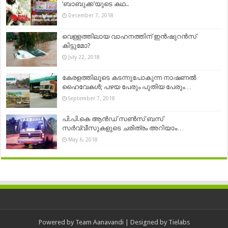
‘ബാബുക്ക’യുടെ കഥ..
December 7, 2018
വെള്ളത്തിലായ വാഹനത്തിന് ഇൻഷുറൻസ്
കിട്ടുമോ?
July 22, 2018
കേരളത്തിലൂടെ കടന്നുപോകുന്ന നാഷണൽ
ഹൈവേകൾ; പഴയ പേരും പുതിയ പേരും…
September 7, 2018
പി.പി.കെ ആൻഡ് സൺസ് ബസ്
സര്‍വ്വീസുകളുടെ ചരിത്രം അറിയാം…
May 6, 2018
Powered by
Team Aanavandi
| Designed by
Tielabs