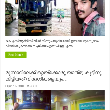
കെഎസ്ആർടിസിയിൽ നിന്നും ആദ്യമായി ഉണ്ടായ ദുരനുഭവം
വിവരിക്കുകയാണ് സുജിത്ത് എസ് പിള്ള എന്ന …
Read More »
മൂന്നാറിലേക്ക് ഒറ്റയ്ക്കൊരു യാത്ര; കൂട്ടിനു
കിട്ടിയത് വിദേശികളെയും…
June 3, 2018
4,038