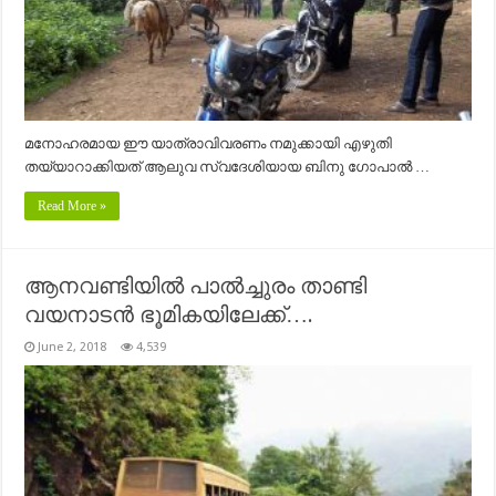
മനോഹരമായ ഈ യാത്രാവിവരണം നമുക്കായി എഴുതി
തയ്യാറാക്കിയത് ആലുവ സ്വദേശിയായ ബിനു ഗോപാൽ …
Read More »
ആനവണ്ടിയിൽ പാൽച്ചുരം താണ്ടി
വയനാടൻ ഭൂമികയിലേക്ക്….
June 2, 2018
4,539