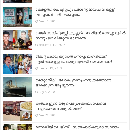
കേര‌ളത്തിലെ ഏറ്റവും പ്രശസ്തമായ ചില കള്ള്
ഷാ‌‌‌പ്പുകള്‍ പരിചയപ്പെടാം…
May 11, 2018
മേജർ സന്ദീപ് ഉണ്ണിക്കൃഷ്ണൻ ; ഇന്ത്യൻ മനസ്സുകളിൽ
ഇന്നും ജ്വലിക്കുന്ന ഒരോർമ്മ…
September 7, 2018
ടിക്കറ്റ് കൊടുക്കുന്നതിനൊപ്പം ലഹരിയ്ക്ക്
എതിരെയുള്ള പോരാട്ടവുമായി ഒരു കണ്ടക്ടർ
January 19, 2019
ടൈറ്റാനിക് – ലോകം ഇന്നും നടുക്കത്തോടെ
ഓർക്കുന്ന ഒരു ദുരന്തം…
July 4, 2018
ഓർമകളുടെ ഒരു പെരുമഴക്കാലം പോലെ
പാളയത്തെ ഹോട്ടൽ താജ്
May 20, 2020
മണാലിയിലെ ജിന്ന് – സഞ്ചാരികളുടെ സ്വന്തം