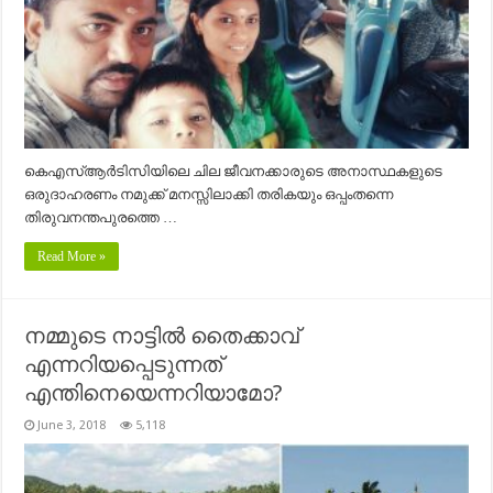
കെഎസ്ആർടിസിയിലെ ചില ജീവനക്കാരുടെ അനാസ്ഥകളുടെ
ഒരുദാഹരണം നമുക്ക് മനസ്സിലാക്കി തരികയും ഒപ്പംതന്നെ
തിരുവനന്തപുരത്തെ …
Read More »
നമ്മുടെ നാട്ടിൽ തൈക്കാവ്
എന്നറിയപ്പെടുന്നത്
എന്തിനെയെന്നറിയാമോ?
June 3, 2018
5,118