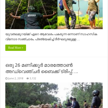
യുവതലമുറയ്ക്ക് ഏറെ ആവേശം പകരുന്ന ഒന്നാണ് സാഹസിക
വിനോദ സഞ്ചാരം. പ്രത്യേകിച്ച് ദീർഘദൂരമുള്ള …
Read More »
ഒരു 26 മണിക്കൂർ മാരത്തോൺ
അഡ്വെഞ്ചർ ബൈക്ക് ട്രിപ്പ്‌….
June 2, 2018
3,132