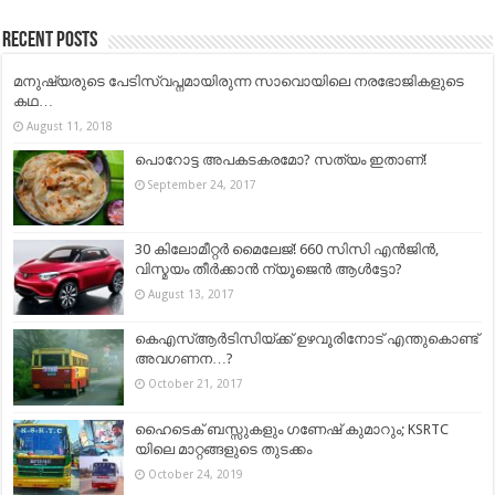
Recent Posts
മനുഷ്യരുടെ പേടിസ്വപ്നമായിരുന്ന സാവൊയിലെ നരഭോജികളുടെ
കഥ…
August 11, 2018
പൊറോട്ട അപകടകരമോ? സത്യം ഇതാണ്!
September 24, 2017
30 കിലോമീറ്റര്‍ മൈലേജ്! 660 സിസി എന്‍ജിന്‍,
വിസ്മയം തീര്‍ക്കാന്‍ ന്യൂജെന്‍ ആള്‍ട്ടോ?
August 13, 2017
കെഎസ്ആര്‍ടിസിയ്ക്ക് ഉഴവൂരിനോട് എന്തുകൊണ്ട്
അവഗണന…?
October 21, 2017
ഹൈടെക് ബസ്സുകളും ഗണേഷ് കുമാറും; KSRTC
യിലെ മാറ്റങ്ങളുടെ തുടക്കം
October 24, 2019