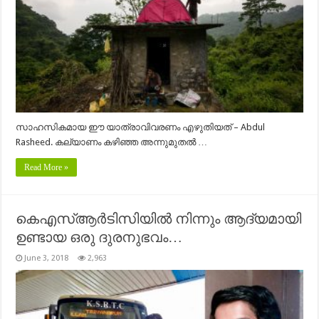
സാഹസികമായ ഈ യാത്രാവിവരണം എഴുതിയത് – Abdul
Rasheed‎. കല്യാണം കഴിഞ്ഞ അന്നുമുതൽ …
Read More »
കെഎസ്ആർടിസിയിൽ നിന്നും ആദ്യമായി
ഉണ്ടായ ഒരു ദുരനുഭവം…
June 3, 2018
2,963