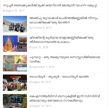
സൂപ്പര്‍ ബൈക്കുകള്‍ക്ക് മൂക്ക് കയറിടാന്‍ മോട്ടോര്‍ വാഹന വകുപ്പ്..
August 25, 2017
അഞ്ചു യുവാക്കൾ പെരിന്തൽമണ്ണയിൽ നിന്നും
ലഡാക്കിലേക്ക് ഒരു യാത്ര !!
October 9, 2017
കിഴക്കിന്റെ ലൂർദ്ദായ വേളാങ്കണ്ണിയിലേക്ക് ഒരു
തീർത്ഥാടനയാത്ര പോകാം..
June 10, 2018
പൂമ്പാറ്റ – ഒരു തലമുറയുടെ നൊസ്റ്റാള്‍ജിയയായ
വാരിക..
September 1, 2018
ബാംഗ്ലൂർ – തൃശൂർ – ബാംഗ്ലൂർ യാത്ര
August 28, 2017
കെഎസ്ആർടിസി ബസുകളിൽ ഇനി സിസിടിവി
ക്യാമറയും വൈഫൈ സൗകര്യവും
August 25, 2016