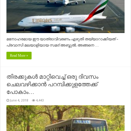
മനോഹരമായ ഈ യാത്രാവിവരണം എഴുതി തയ്യാറാക്കിയത് –
പ്രവാസി മലയാളിയായ സമദ് അബ്ദുൽ. അങ്ങനെ …
Read More »
തിരക്കുകള്‍ മാറ്റിവെച്ച് ഒരു ദിവസം
ചെലവഴിക്കാൻ പറമ്പിക്കുളത്തേക്ക്
പോകാം…
June 4, 2018
4,443