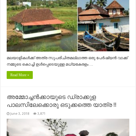
മലയാളികൾക്ക് അത്ര സുപരിചിതമല്ലാത്ത ഒരു പേർഷ്യൻ വാക്ക്
നമ്മുടെ കൊച്ചി ഉൾപ്പെടെയുള്ള മധ്യകേരളം …
Read More »
അമ്മോച്ചൻക്കായുടെ ഡ്രാക്കുള
പാലസിലേക്കൊരു ഒടുക്കത്തെ യാത്ര !!
June 3, 2018
3,871