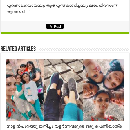
എന്തൊക്കെയായാലും ആര് എന്ത് കാണിച്ചാലും മ്മടെ ജീവനാണ്
ആനവണ്ടി…”
Related Articles
നാട്ടിൻപുറത്തു ജനിച്ചു വളർന്നവരുടെ ഒരു പെൺയാത്ര