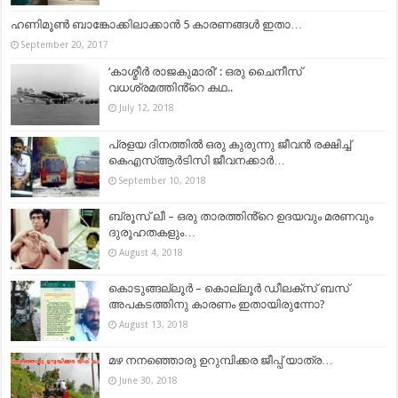
ഹണിമൂണ്‍ ബാങ്കോക്കിലാക്കാന്‍ 5 കാരണങ്ങള്‍ ഇതാ…
September 20, 2017
‘കാശ്മീർ രാജകുമാരി’ : ഒരു ചൈനീസ്
വധശ്രമത്തിൻ്റെ കഥ..
July 12, 2018
പ്രളയ ദിനത്തിൽ ഒരു കുരുന്നു ജീവൻ രക്ഷിച്ച്
കെഎസ്ആർടിസി ജീവനക്കാർ…
September 10, 2018
ബ്രൂസ് ലീ – ഒരു താരത്തിൻ്റെ ഉദയവും മരണവും
ദുരൂഹതകളും…
August 4, 2018
കൊടുങ്ങല്ലൂർ – കൊല്ലൂർ ഡീലക്സ് ബസ്
അപകടത്തിനു കാരണം ഇതായിരുന്നോ?
August 13, 2018
മഴ നനഞ്ഞൊരു ഉറുമ്പിക്കര ജീപ്പ് യാത്ര…
June 30, 2018