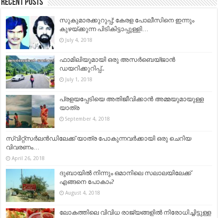
Recent Posts
സുകുമാരക്കുറുപ്പ്; കേരള പോലീസിനെ ഇന്നും
കുഴയ്ക്കുന്ന പിടികിട്ടാപ്പുള്ളി…
July 4, 2018
ഫാമിലിയുമായി ഒരു അസർബെയ്ജാൻ
ഡയറിക്കുറിപ്പ്..
July 1, 2018
പ്രളയപ്പേടിയെ അതിജീവിക്കാൻ അമ്മയുമായുള്ള
യാത്ര
September 4, 2018
സ്വിറ്റ്സർലൻഡിലേക്ക് യാത്ര പോകുന്നവര്‍ക്കായി ഒരു ചെറിയ
വിവരണം…
April 26, 2018
ദുബായിൽ നിന്നും ഒമാനിലെ സലാലയിലേക്ക്
എങ്ങനെ പോകാം?
August 4, 2018
ലോകത്തിലെ വിവിധ രാജ്യങ്ങളില്‍ നിരോധിച്ചിട്ടുള്ള