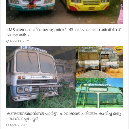
LMS അഥവാ ലീന മോട്ടോർസ് : 45 വർഷത്തെ സർവ്വീസ്
പാരമ്പര്യം
April 13, 2021
കണ്ടത്ത് ട്രാൻസ്‌പോർട്ട് : പാലക്കാട് ചരിത്രം കുറിച്ച ഒരു
ബസ് ഓപ്പറേറ്റർ
April 7, 2021