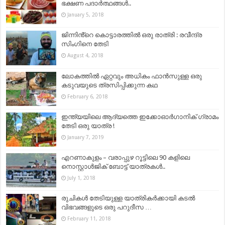
ഭക്ഷണ പദാര്‍ത്ഥങ്ങള്‍..
January 5, 2018
ജിന്നിൻ്റെ കൊട്ടാരത്തിൽ ഒരു രാത്രി : രവീന്ദ്ര
സിംഗിനെ തേടി
August 4, 2018
ലോകത്തില്‍ ഏറ്റവും അധികം ഫാന്‍സുള്ള ഒരു
കടുവയുടെ ത്രസിപ്പിക്കുന്ന കഥ
February 6, 2018
ഇന്ത്യയിലെ ആദ്യത്തെ ഇക്കോഓർഗാനിക് ഗ്രാമം
തേടി ഒരു യാത്ര !
January 7, 2019
എറണാകുളം – വരാപ്പുഴ റൂട്ടിലെ 90 കളിലെ
നൊസ്റ്റാൾജിക് ബോട്ട് യാത്രകൾ..
July 1, 2018
രുചികൾ തേടിയുള്ള യാത്രികർക്കായി കടൽ
വിഭവങ്ങളുടെ ഒരു പറുദീസ …
February 11, 2018