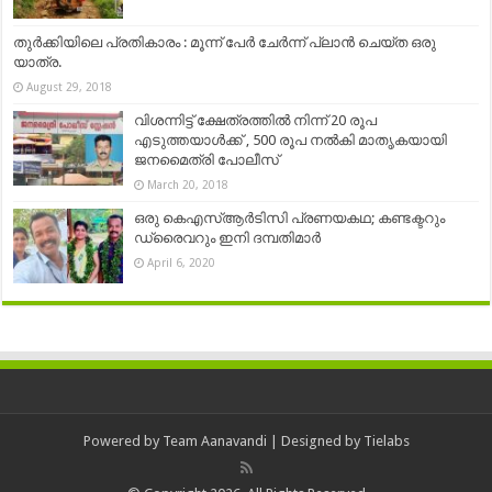
തുർക്കിയിലെ പ്രതികാരം : മൂന്ന് പേർ ചേർന്ന് പ്ലാൻ ചെയ്ത ഒരു
യാത്ര.
August 29, 2018
വിശന്നിട്ട് ക്ഷേത്രത്തിൽ നിന്ന് 20 രൂപ
എടുത്തയാൾക്ക് , 500 രൂപ നൽകി മാതൃകയായി
ജനമൈത്രി പോലീസ്
March 20, 2018
ഒരു കെഎസ്ആർടിസി പ്രണയകഥ; കണ്ടക്ടറും
ഡ്രൈവറും ഇനി ദമ്പതിമാർ
April 6, 2020
Powered by
Team Aanavandi
| Designed by
Tielabs