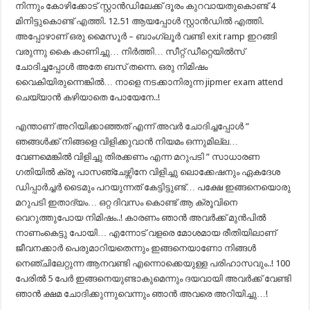
നിന്നും കോഴിക്കോട് സ്റ്റാന്‍ഡിലേക്ക് ദൂരം കുറവായതുകൊണ്ട് 4
മിനിട്ടുകൊണ്ട് എത്തി. 12.51 ആയപ്പോള്‍ സ്റ്റാന്‍ഡില്‍ എത്തി.
അപ്പോഴാണ് ഒരു മൈസൂര്‍ – ബാംഗ്ലൂര്‍ വണ്ടി exit ramp ഇറങ്ങി
വരുന്നു കൈ കാണിച്ചു… നിര്‍ത്തി… സീറ്റ് ഡീറ്റെയില്‍സ്
ചോദിച്ചപ്പോള്‍ അതേ ബസ് തന്നെ. ഒരു നിമിഷം
വൈകിയിരുന്നെങ്കില്‍… നാളെ നടക്കാനിരുന്ന jipmer exam attend
ചെയ്യാന്‍ കഴിയാതെ പോയേനേ..!
എന്താണ് അറിയിക്കാഞ്ഞത് എന്ന് അവര്‍ ചോദിച്ചപ്പോള്‍ ”
ഞങ്ങള്‍ക്ക് നിങ്ങളെ വിളിക്കുവാന്‍ നിയമം ഒന്നുമില്ല…
വേണമെങ്കില്‍ വിളിച്ചു തിരക്കണം എന്ന മറുപടി ” സാധാരണ
ഗതിയില്‍ ക്രൂ പാസഞ്ചേഴ്സിനേ വിളിച്ചു ലൊക്കേഷനും ഏകദേശ
ഡിപ്പാര്‍ച്ചര്‍ ടൈമും പറയുന്നത് കേട്ടിട്ടുണ്ട്… പക്ഷേ ഇങ്ങനെയൊരു
മറുപടി ഇതാദ്യം… ഒറ്റ ദിവസം കൊണ്ട് ആ ക്രൂവിനെ
വെറുത്തുപോയ നിമിഷം..! കാരണം ഞാന്‍ അവര്‍ക്ക് മുന്‍പില്‍
നാണംകെട്ടു പോയി… എന്നോട് വളരെ മോശമായ രീതിയിലാണ്
ജീവനക്കാര്‍ പെരുമാറിയതെന്നും ഇങ്ങനെയാണോ നിങ്ങള്‍
നെഞ്ചിലേറ്റുന്ന ആനവണ്ടി എന്നൊക്കെയുള്ള പരിഹാസവും..! 100
പേരില്‍ 5 പേര്‍ ഇങ്ങനെയുണ്ടാകുമെന്നും ദയവായി അവര്‍ക്ക് വേണ്ടി
ഞാന്‍ ക്ഷമ ചോദിക്കുന്നുവെന്നും ഞാന്‍ അവരെ അറിയിച്ചു…!