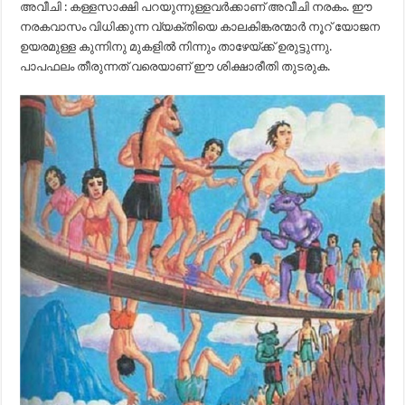
അവീചി : കള്ളസാക്ഷി പറയുന്നുള്ളവർക്കാണ് അവീചി നരകം. ഈ
നരകവാസം വിധിക്കുന്ന വ്യക്തിയെ കാലകിങ്കരന്മാർ നൂറ് യോജന
ഉയരമുള്ള കുന്നിനു മുകളിൽ നിന്നും താഴേയ്ക്ക് ഉരുട്ടുന്നു.
പാപഫലം തീരുന്നത് വരെയാണ് ഈ ശിക്ഷാരീതി തുടരുക.