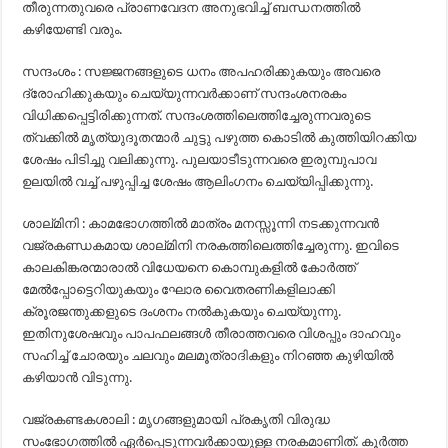
തീരുന്നതുവരെ പ്രാണവേദന അനുഭവിച്ച് ബന്ധനത്തിൽ
കഴിയേണ്ടി വരും.
സന്ദംശം : സജ്ജനങ്ങളുടെ ധനം അപഹരിക്കുകയും അവരെ
ദ്രോഹിക്കുകയും ചെയ്യുന്നവർക്കാണ് സന്ദംശനരകം
വിധിക്കപ്പെട്ടിരിക്കുന്നത്. സന്ദംശത്തിലെത്തിച്ചേരുന്നവരുടെ
ത്വക്കിൽ മൃത്യുദൂതന്മാർ ചുട്ടു പഴുത്ത കൊടിൽ കുത്തിയിറക്കിയ
ശേഷം പിടിച്ചു വലിക്കുന്നു. പുലയാടീടുന്നവരെ ഇരുമ്പുപാവ
ഉലയിൽ വച്ച് പഴുപ്പിച്ച ശേഷം ആലിംഗനം ചെയ്യിപ്പിക്കുന്നു.
ശാല്‌മിനി : കാമഭോഗത്തിൽ മാത്രം മനസ്സൂന്നി നടക്കുന്നവൻ
വജ്രകണ്ഡകമായ ശാല്‌മിനി നരകത്തിലെത്തിച്ചേരുന്നു. ഇവിടെ
കാലകിങ്കരന്മാരാൽ വിധേയനെ കൊമ്പുകളിൽ കോർത്ത്
മേൽ‌പ്പോട്ടെറിയുകയും ഘോര വൈതരണികളിലാക്കി
ക്രൂരജന്തുക്കളുടെ ദംശനം നൽകുകയും ചെയ്യുന്നു.
ഇതിനുശേഷവും പാപഫലങ്ങൾ തീരാത്തവരെ വിശപ്പും ദാഹവും
സഹിച്ച് ചോരയും ചലവും മലമൂത്രാദികളും നിറഞ്ഞ കുഴിയിൽ
കഴിയാൻ വിടുന്നു.
വജ്രകണ്ടകശാലി : മൃഗങ്ങളുമായി പ്രകൃതി വിരുദ്ധ
സംഭോഗത്തിൽ ഏർപ്പെടുന്നവർക്കായുള്ള നരകമാണിത്. കൂർത്ത