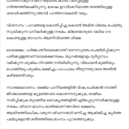
പാത്രനാകുന്നവനെ ആയിരം കാതം വലിപ്പമുള്ള
ഗർത്തത്തിലേക്കിടുന്നു. ശേഷം ഉറവിടമറിയാത്ത തരത്തിലുള്ള
ശരവർഷത്തിന്നു (അമ്പ്) പാത്രനാകേണ്ടി വരും.
വിശസനം : പാവങ്ങളെ കൊതിപ്പിച്ചു കൊണ്ട് അമിത വ്യയം ചെയ്തു
സുഖിക്കുന്ന ധനികർക്കുള്ള നരകം. കിങ്കരന്മാരുടെ വലിയ ഗദ
കൊണ്ടുള്ള താഡനം ആണിവിടത്തെ ശിക്ഷ.
ലാലഭക്ഷം : ധർമ്മപത്നിയെക്കൊണ്ട് വദനസുരതം ചെയ്യിപ്പിക്കുന്ന
പതിക്കുള്ളതാണ് ലാലഭക്ഷനരകം. യുഗങ്ങളോളം ദുർഗ്ഗന്ധം
വമിക്കുന്ന ശുക്ലം നിറഞ്ഞ നദിയിലിടുന്നു. വിധേയൻ മുങ്ങിയും
പൊങ്ങിയും ശുക്ലം ഭക്ഷിച്ചും പാപഫലം തീരുന്നതുവരെ അതിൽ
കഴിയേണ്ടിവരും.
സാരമേയാശനം : ഭക്ഷ്യ പാനീയങ്ങളിൽ വിഷം ചേർക്കൽ നടത്തി
ജീവജാലങ്ങളെ കൂട്ടത്തോടെ കൊന്നൊടുക്കുക, രാജ്യം
നശിപ്പിക്കുക തുടങ്ങിയ വൈകൃതങ്ങളിൽ ഏർപ്പെടുന്നവർക്കയുള്ള
നരകം. ശ്വാന മാംസം മാത്രമാണ് അവിടെ ഭക്ഷണം.
ആയിരത്തിലധികം വരുന്ന ശ്വാനന്മാർ ഒന്നിച്ചു ആക്രമിച്ചു കൂർത്ത
പല്ലുകളാൽ ശരീരത്തിലെ മാംസം പുറത്തെടുക്കും.