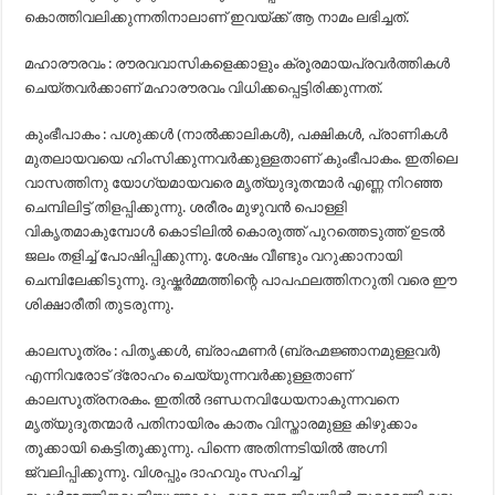
കൊത്തിവലിക്കുന്നതിനാലാണ് ഇവയ്ക്ക് ആ നാമം ലഭിച്ചത്.
മഹാരൗരവം : രൗരവവാസികളെക്കാളും ക്രൂരമായപ്രവർത്തികൾ
ചെയ്തവർക്കാണ് മഹാരൗരവം വിധിക്കപ്പെട്ടിരിക്കുന്നത്.
കുംഭീപാകം : പശുക്കൾ (നാൽ‌ക്കാലികൾ), പക്ഷികൾ, പ്രാണികൾ
മുതലായവയെ ഹിംസിക്കുന്നവർക്കുള്ളതാണ് കുംഭീപാകം. ഇതിലെ
വാസത്തിനു യോഗ്യമായവരെ മൃത്യുദൂതന്മാർ എണ്ണ നിറഞ്ഞ
ചെമ്പിലിട്ട് തിളപ്പിക്കുന്നു. ശരീരം മുഴുവൻ പൊള്ളി
വികൃതമാകുമ്പോൾ കൊടിലിൽ കൊരുത്ത് പുറത്തെടുത്ത് ഉടൽ
ജലം തളിച്ച് പോഷിപ്പിക്കുന്നു. ശേഷം വീണ്ടും വറുക്കാനായി
ചെമ്പിലേക്കിടുന്നു. ദുഷ്കർമ്മത്തിന്റെ പാപഫലത്തിനറുതി വരെ ഈ
ശിക്ഷാരീതി തുടരുന്നു.
കാലസൂത്രം : പിതൃക്കൾ, ബ്രാഹ്മണർ (ബ്രഹ്മജ്ഞാനമുള്ളവർ)
എന്നിവരോട് ദ്രോഹം ചെയ്യുന്നവർക്കുള്ളതാണ്
കാലസൂത്രനരകം. ഇതിൽ ദണ്ഡനവിധേയനാകുന്നവനെ
മൃത്യുദൂതന്മാർ പതിനായിരം കാതം വിസ്താരമുള്ള കിഴുക്കാം
തൂക്കായി കെട്ടിതൂക്കുന്നു. പിന്നെ അതിന്നടിയിൽ അഗ്നി
ജ്വലിപ്പിക്കുന്നു. വിശപ്പും ദാഹവും സഹിച്ച്