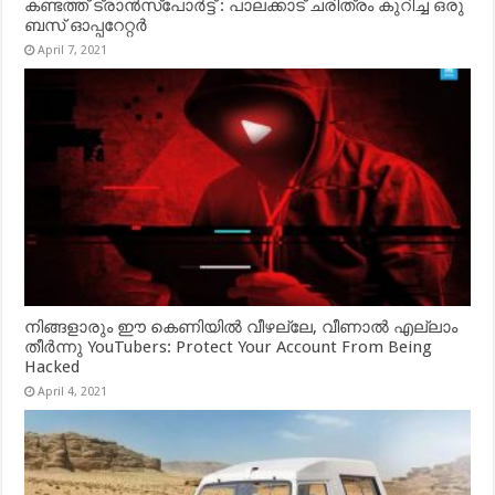
കണ്ടത്ത് ട്രാൻസ്‌പോർട്ട് : പാലക്കാട് ചരിത്രം കുറിച്ച ഒരു
ബസ് ഓപ്പറേറ്റർ
April 7, 2021
നിങ്ങളാരും ഈ കെണിയിൽ വീഴല്ലേ, വീണാൽ എല്ലാം
തീർന്നു YouTubers: Protect Your Account From Being
Hacked
April 4, 2021