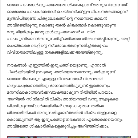
ഓരോ പാപങ്ങൾക്കും ഓരോരോ ശിക്ഷകളാണ് അനുഭവിക്കേണ്ടത്.
ഓരോരോ പാപകർമ്മങ്ങൾ ചെയ്തവർക്ക് ഈ വിധം നരകങ്ങളെന്ന്
മുൻ‌വിധിയുണ്ട്. .പിതൃലോകത്തിന്റെ നാഥനായ കാലൻ
അവിടെയിരുന്നു കൊണ്ടു തന്റെ കിങ്കരന്മാർ കൊണ്ടുവരുന്ന
മനുഷ്യർക്കും ജന്തുക്കൾക്കും അവരവർ ചെയ്ത
പാപപുണ്യങ്ങൾക്കനുസരിച്ച് ശരിയായ ശിക്ഷ കൽപ്പിക്കുന്നു. തെറ്റ്
ചെയ്തവരെ തെറ്റിന്റെ സ്വഭാവം അനുസരിച്ച് അദ്ദേഹം
വിവിധതരത്തിലുള്ള നരകങ്ങളിലേക്ക് അയയ്ക്കുന്നു.
നരകങ്ങൾ എണ്ണത്തിൽ ഇരുപത്തിയെട്ടാണു. എന്നാൽ
ചിലർക്കിടയിൽ ഇവ ഇരുപത്തിയൊന്നണെന്നും തർക്കമുണ്ട്.
ഓരോന്നിനെക്കുറിച്ചുമുള്ള വിവരണങ്ങൾ വിശദമായി
ഗരുഡപുരാണത്തിലും ഭാഗവതത്തിലുമുണ്ട്. ഇതൊന്നും
മനസിലാകാത്തവർക്ക് വ്യക്തമാകുന്ന രീതിയിൽ പറയാം.
‘അന്യൻ’ സിനിമയിൽ വിക്രം അന്യനായി വന്നു ആളുകളെ
ശിക്ഷിക്കുന്നത് ഓർമ്മയില്ലേ? ഗരുഡപുരാണത്തിലെ
ശിക്ഷാരീതികൾ അനുസരിച്ചാണ് അതിൽ വിക്രം ആളുകളെ
കൊല്ലുന്നത്. ആ ഇരുപത്തെട്ട് നരകങ്ങൾ ഏതൊക്കെയെന്നും
അവിടത്തെ ശിക്ഷാരീതികളെക്കുറിച്ചും അറിഞ്ഞിരിക്കാം.