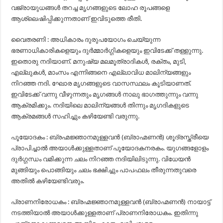
വജ്രായുധങ്ങൾ തറച്ച മൃഗങ്ങളുടെ ലോഹ രൂപങ്ങളെ
ആശ്ലെഷിപ്പിക്കുന്നതാണ് ഇവിടുത്തെ രീതി.
വൈതരണി : അധികാരം ദുരുപയോഗം ചെയ്യുന്ന
ഭരണാധികാരികളെയും ദുർമ്മാർഗ്ഗികളെയും ഇവിടേക്ക് തള്ളുന്നു.
ഇതൊരു നദിയാണ്. മനുഷ്യ മലമൂത്രാദികൾ, രക്തം, മുടി,
എല്ലുകൾ, മാംസം എന്നിങ്ങനെ എല്ലാവിധ മാലിന്യങ്ങളും
നിറഞ്ഞ നദി. ഘോര മൃഗങ്ങളുടെ വാസസ്ഥലം കൂടിയാണത്.
ഇവിടേക്ക് വന്നു വീഴുന്നതും മൃഗങ്ങൾ നാലു ഭാഗത്തുന്നും വന്നു
ആക്രമിക്കും. നദിയിലെ മാലിന്യങ്ങൾ തിന്നും മൃഗദികളുടെ
ആക്രമങ്ങൾ സഹിച്ചും കഴിയേണ്ടി വരുന്നു.
പൂയോദകം : ബ്രഹ്മജ്ഞാനമുള്ളവൻ (ബ്രാഹ്മണൻ) ശൂദ്രസ്ത്രീയെ
പ്രാപിച്ചാൽ അയാൾക്കുള്ളതാണ് പൂയോദകനരകം. യുഗങ്ങളോളം
ദുർഗ്ഗന്ധം വമിക്കുന്ന ചലം നിറഞ്ഞ നദിയിലിടുന്നു. വിധേയൻ
മുങ്ങിയും പൊങ്ങിയും ചലം ഭക്ഷിച്ചും പാപഫലം തീരുന്നതുവരെ
അതിൽ കഴിയേണ്ടിവരും.
പ്രാണനിരോധകം : ബ്രഹ്മജ്ഞാനമുള്ളവൻ (ബ്രാഹ്മണൻ) നായാട്ട്
നടത്തിയാൽ അയാൾക്കുള്ളതാണ് പ്രാണനിരോധകം. ഇതിന്നു