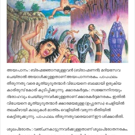
അയഃപാനം : ബ്രഹ്മജ്ഞാനമുള്ളവൻ (ബ്രാഹ്മണൻ) മദ്യസേവ
ചെയ്താൽ അയാൾക്കുള്ളതാണ് അയഃപാനനരകം. പാപഫലം
തീരുന്നതു വരെ മൃത്യുദൂതന്മാർ വിധേയനെ ബലമായി ഉരുകിയ
കാരിരുമ്പ് കോരി കുടിപ്പിക്കുന്നു. ക്ഷാരകർദ്ദമം : സജ്ജനനിന്ദയും
ദ്രോഹവും ചെയ്യുന്നവർക്കുള്ളതാണ് ക്ഷാരകർദ്ദമനരകം. ഇതിൽ
വിധേയനെ മൃത്യുദൂതന്മാർ ക്ഷാരമയമുള്ള (ഉപ്പുരസം) ചെളിയിൽ
തലകീഴായി കാലുകൾ മാത്രം വെളിയിൽ വരുന്ന രീതിയിൽ
കെട്ടിതൂക്കുന്നു. പാപഫലം തീരുന്നതുവരെയാണ് ഈ ശിക്ഷാരീതി.
ശൂലപ്രോതം : വഞ്ചനകാട്ടുന്നവർക്കുള്ളതാണ് ശൂലപ്രോതനരകം.