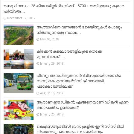
രണ്ടു ദിവസം…28 കിലോമീറ്റർ ട്രക്കിങ്ങ്…5700 + അടി ഉയരം; കുമാര
പർവ്വതം…
December 12, 2017
ആത്മാവിനെ വണങ്ങാൻ ട്രെയിനുകള്‍ പോലും
നിർത്തുന്ന ഒരു സ്ഥലം…
May 10, 2018
കിഴക്കൻ കടലോരങ്ങളിലൂടെ തെക്കേ
മുനമ്പിലേക്ക്…..
January 29, 2018
വീണ്ടും അനധികൃത സര്‍വ്വീസുമായി ശരണ്യ
ബസ്; കെഎസ്ആര്‍ടിസി ജീവനക്കാര്‍
പ്രക്ഷോഭത്തിലേക്ക്
August 16, 2017
ആരാണ് ഈ ഡിങ്കന്‍; എങ്ങനെയാണ് ഡിങ്കന്‍ എന്ന
കഥാപാത്രം ഉണ്ടായത്?
January 25, 2018
കെഎസ്ആർടിസി ബസുകളിൽ ഇനി സിസിടിവി
ക്യാമറയും വൈഫൈ സൗകര്യവും