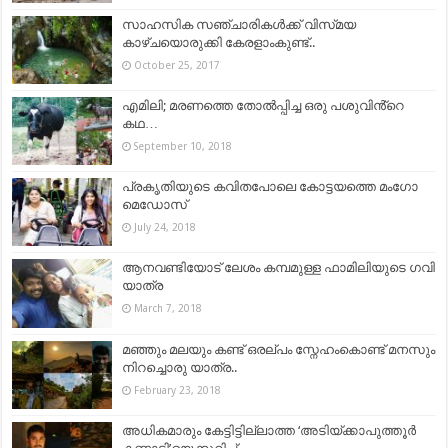
സാഹസിക സഞ്ചാരികള്‍ക്ക്‌ വിസ്‌മയ
കാഴ്‌ചയൊരുക്കി കേരളാംകുണ്ട്‌..
October 25, 2017
എമിലി; മരണത്തെ തോൽപ്പിച്ച ഒരു പശുവിൻ്റെ
കഥ…
September 10, 2018
പ്രകൃതിയുടെ കവിതപോലെ കോട്ടയത്തെ മംഗോ
മെഡോസ്
July 24, 2018
ആനവണ്ടിയോട് ലേശം കമ്പമുള്ള ഫാമിലിയുടെ ഗവി
യാത്ര
March 7, 2018
മഞ്ഞും മലയും കണ്ട് ഒരല്പം സ്നേഹംകൊണ്ട് മനസും
നിറച്ചൊരു യാത്ര..
February 23, 2018
അധികമാരും കേട്ടിട്ടില്ലാത്ത ‘അടിയ്‌ക്കാപുത്തൂർ