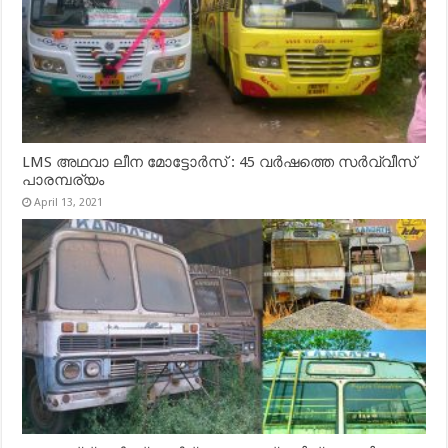
LMS അഥവാ ലീന മോട്ടോർസ് : 45 വർഷത്തെ സർവ്വീസ്
പാരമ്പര്യം
April 13, 2021