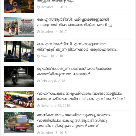
കണ്ണാടി’യെക്കുറിച്ച്..
October 19, 2018
കെഎസ്ആര്‍ടിസി; പരിഷ്ക്കാരങ്ങളുമായി
പായുന്നതിനിടെ രാജമാണിക്യം തെറിച്ചു
October 14, 2017
കെഎസ്ആര്‍ടിസി എന്ന വെള്ളാനയെ
തിന്നുമുടിക്കുന്ന ജീവനക്കാര്‍; ഒരുദാഹരണം..
March 18, 2018
ഒറ്റയ്ക്ക് പോകുന്ന ബൈക്ക് യാത്രക്കാരെ
കാത്തിരിക്കുന്ന അപകടങ്ങള്‍…
February 8, 2018
വാഹനാപകടം: നഷ്ടപരിഹാരം വാങ്ങാനാളില്ല;
ബോധവത്കരണത്തിനായി കെ.എസ്.ആര്‍.ടി.സി.
November 23, 2015
അധികസമയം ജോലിയെടുത്തു, വേതനം
വാങ്ങിയില്ല; കെ.എസ്.ആര്‍.ടി.സിക്കു
തൊഴിലാളികളുടെ പുത്തന്‍ ബസ്
October 15, 2015