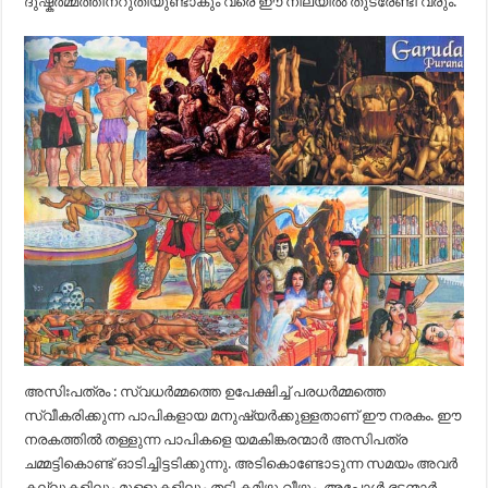
ദുഷ്കർമ്മത്തിനറുതിയുണ്ടാകും വരെ ഈ നിലയിൽ തുടരേണ്ടി വരും.
അസിഃപത്രം : സ്വധർമ്മത്തെ ഉപേക്ഷിച്ച് പരധർമ്മത്തെ
സ്വീകരിക്കുന്ന പാപികളായ മനുഷ്യർക്കുള്ളതാണ് ഈ നരകം. ഈ
നരകത്തിൽ തള്ളുന്ന പാപികളെ യമകിങ്കരന്മാർ അസിപത്ര
ചമ്മട്ടികൊണ്ട് ഓടിച്ചിട്ടടിക്കുന്നു. അടികൊണ്ടോടുന്ന സമയം അവർ
കല്ലുകളിലും മുള്ളുകളിലും തട്ടി കമിഴ്ന്നു വീഴും. അപ്പോൾ ഭടന്മാർ