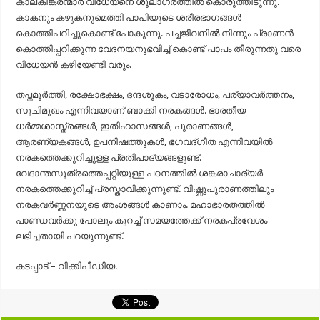
കാലകിങ്കരന്മാർ വിധേയനെ ശൂലാഗ്രത്തിൽ കൊരുത്തിടുന്നു.
കാകനും കഴുകനുമെത്തി പാപിയുടെ ശരീരഭാഗങ്ങൾ
കൊത്തിപറിച്ചുകൊണ്ട് പോകുന്നു. പച്ചജീവനിൽ നിന്നും പ്രാണൻ
കൊത്തിപ്പറിക്കുന്ന വേദനയനുഭവിച്ച് കൊണ്ട് പാപം തീരുന്നതു വരെ
വിധേയൻ കഴിയേണ്ടി വരും.
തപ്തമൂർത്തി, രക്ഷോഭക്ഷം, ദന്ദശൂകം, വടാരോധം, പര്യാവർത്തനം,
സൂചിമുഖം എന്നിവയാണ് ബാക്കി നരകങ്ങൾ. ഭാരതീയ
ധർമ്മശാസ്ത്രങ്ങൾ, ഇതിഹാസങ്ങൾ, പുരാണങ്ങൾ,
ആരണ്യകങ്ങൾ, ഉപനിഷത്തുകൾ, ഭഗവദ്ഗീത എന്നിവയിൽ
നരകത്തെക്കുറിച്ചുള്ള പ്രതിപാദ്യങ്ങളുണ്ട്.
വേദാന്തസൂത്രത്തെപ്പറ്റിയുള്ള പഠനത്തിൽ ശങ്കരാചാര്യർ
നരകത്തെക്കുറിച്ച് പ്രസ്താവിക്കുന്നുണ്ട്. വിഷ്ണുപുരാണത്തിലും
നരകവർണ്ണനയുടെ അംശങ്ങൾ കാണാം. മഹാഭാരതത്തിൽ
പാണ്ഡവർക്കു പോലും കുറച്ച് സമയത്തേക്ക് നരകപ്രവേശം
ലഭിച്ചതായി പറയുന്നുണ്ട്.
കടപ്പാട് – വിക്കിപീഡിയ.