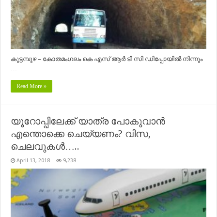
കുട്ടമ്പുഴ – കോതമംഗലം കെ എസ് ആര്‍ ടി സി ഡിപ്പോയില്‍ നിന്നും
…
Read More »
യൂറോപ്പിലേക്ക് യാത്ര പോകുവാന്‍
എന്തൊക്കെ ചെയ്യണം? വിസ,
ചെലവുകള്‍…..
April 13, 2018
9,238