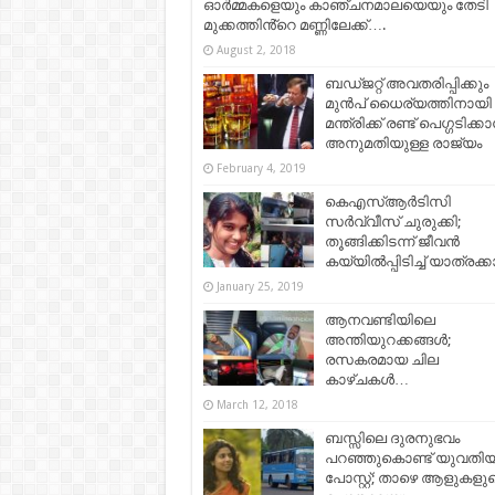
ഓർമ്മകളെയും കാഞ്ചനമാലയെയും തേടി
മുക്കത്തിൻ്റെ മണ്ണിലേക്ക്‌….
August 2, 2018
ബഡ്‌ജറ്റ്‌ അവതരിപ്പിക്കും
മുൻപ് ധൈര്യത്തിനായി
മന്ത്രിക്ക് രണ്ട് പെഗ്ഗടിക്ക
അനുമതിയുള്ള രാജ്യം
February 4, 2019
കെഎസ്ആർടിസി
സർവ്വീസ് ചുരുക്കി;
തൂങ്ങിക്കിടന്ന് ജീവൻ
കയ്യിൽപ്പിടിച്ച് യാത്രക്ക
January 25, 2019
ആനവണ്ടിയിലെ
അന്തിയുറക്കങ്ങൾ;
രസകരമായ ചില
കാഴ്ചകള്‍…
March 12, 2018
ബസ്സിലെ ദുരനുഭവം
പറഞ്ഞുകൊണ്ട് യുവതി
പോസ്റ്റ്; താഴെ ആളുകളു