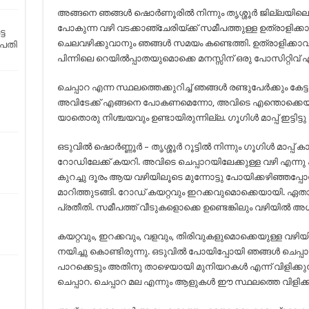
അങ്ങനെ ഞങ്ങൾ ഷൊർണൂരിൽ നിന്നും തൃശ്ശൂർ ജില്ലയിലെ ചെപ
പോകുന്ന വഴി വടക്കാഞ്ചേരിയ്ക്ക് സമീപത്തുള്ള ഉത്രാളിക്കാ
്ട
ചെലവഴിക്കുവാനും ഞങ്ങൾ സമയം കണ്ടെത്തി. ഉത്രാളിക്കാവും, 
ിപതി
പിന്നിലെ റെയിൽപ്പാതയുമൊക്കെ മനസ്സിന് ഒരു പോസിറ്റിവ് 
ചെപ്പാറ എന്ന സ്ഥലത്തെക്കുറിച്ച് ഞങ്ങൾ രണ്ടുപേർക്കും കേട്ട
അവിടേക്ക് എങ്ങനെ പോകണമെന്നോ, അവിടെ എന്തൊക്കെയാ
യാതൊരു നിശ്ചയവും ഉണ്ടായിരുന്നില്ല. ഗൂഗിൾ മാപ്പ് ഇട്ടിട്
ഒടുവിൽ ഷൊർണ്ണൂർ – തൃശ്ശൂർ റൂട്ടിൽ നിന്നും ഗൂഗിൾ മാപ്പ
റോഡിലേക്ക് കയറി. അവിടെ ചെപ്പാറയിലേക്കുള്ള വഴി എന്നു 
കുറച്ചു ദൂരം ആയ വഴിയിലൂടെ മുന്നോട്ടു പോയിക്കഴിഞ്ഞപ്പ
മാറിത്തുടങ്ങി. റോഡ് കയറ്റവും ഇറക്കവുമൊക്കെയായി. ഏതാ
പ്രതീതി. സമീപത്ത് വീടുകളൊക്കെ ഉണ്ടെങ്കിലും വഴിയിൽ അ
കയറ്റവും, ഇറക്കവും, വളവും, തിരിവുകളുമൊക്കെയുള്ള വഴിയില
നയിച്ചു കൊണ്ടിരുന്നു. ഒടുവിൽ പോയിപ്പോയി ഞങ്ങൾ ചെപ്പാ
പാറക്കെട്ടും അതിനു താഴെയായി മുനിയറകൾ എന്ന് വിളിക്കു
ചെപ്പാറ. ചെപ്പാറ മല എന്നും ആളുകൾ ഈ സ്ഥലത്തെ വിളിക്കാ