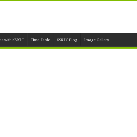
ies with KSRTC
Time Table
KSRTC Blog
Image Gallery