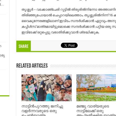
ങൾ…
തൃശ്ശൂർ – വടക്കാഞ്ചേരി റൂട്ടിൽ തിരൂരിൽനിന്നോ അത്താണ
തിരിഞ്ഞുപോയാൽ ചെപ്പാറയിലെത്താം. തൃശ്ശൂരിൽനിന്ന് 16 കി
വൈകുന്നേരങ്ങളിലാണ് ഇവിടം സന്ദർശിക്കാൻ ഏറ്റവും അന
കപ്പിൾസ് മാത്രമായിട്ടുമൊക്കെ സന്ദർശിക്കാൻ പറ്റിയ ഒരു
ഇവിടേക്ക് ഒറ്റപ്പെട്ടു വരാതിരിക്കുവാൻ ശ്രദ്ധിക്കുക.
ന
Share
ൊരു
Related Articles
നാട്ടിൻപുറത്തു ജനിച്ചു
മഞ്ജു വാര്യരുടെ
വളർന്നവരുടെ ഒരു
നാട്ടിലേക്ക് ഒരു
പെൺയാത്ര
അപ്രതീക്ഷിത യാത്ര