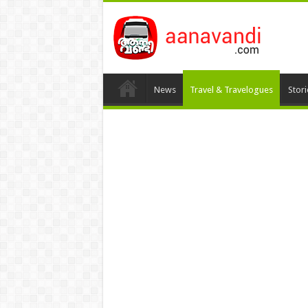
News
Travel & Travelogues
Stor