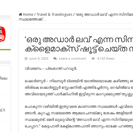
Home
/
Travel & Travelogues
/
‘ഒരു അഡാർ ലവ്’ എന്ന സിനിമയ
സ്ഥലത്തേക്ക്…
‘ഒരു അഡാർ ലവ്’ എന്ന സി
ക്ളൈമാക്സ് ഷൂട്ട് ചെയ്ത സ
June 9, 2020
Leave a comment
4,153 Views
വിവരണം – പ്രശാന്ത് പറവൂർ.
യിലെ
ഷൊർണൂർ – നിലമ്പൂർ ട്രെയിൻ യാത്രയൊക്കെ കഴിഞ്ഞു
തിരികെ ഷൊർണ്ണൂർ സ്റ്റേഷനിൽ എത്തിച്ചേർന്നു. റെയിൽവേ സ്
അവിടെയടുത്ത് പാർക്കിംഗിൽ ഇട്ടിരുന്ന കാറുമെടുത്ത് തൃശ്ശൂര
പോകുന്ന വഴിയിൽ ഇതുവരെ കാണാത്ത സ്ഥലങ്ങൾ എവിടെയെങ്ക
.!!
ഞാൻ. കുറച്ചു സമയത്തെ ആലോചനയ്ക്കു ശേഷം അളിയൻ പ
സ്ഥലമുണ്ട്. ഒമർ ലുലുവിന്റെ ‘അഡാർ ലവ്’ എന്ന സിനിമയുടെ
ചേപ്പാറ.” കേട്ടപാതി കേള്കാത്തപാതി ഞാനും ഓക്കേ പറഞ്ഞു