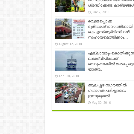
ശ്രദ്ധിക്കേണ്ട കാര്യങ്
June 2, 2018
വെള്ളപ്പൊക്ക
ദുരിതാശ്വാസത്തിനായി
കെഎസ്ആർടിസി വഴി
സഹായമെത്തിക്കാം…
August 12, 2018
എല്ലാവരും കൊതിക്കുന്
ലക്ഷദ്വീപിലേക്ക്
വെറുംവാക്കിൽ തരപ്പെട്ട
യാത്ര..
April 28, 2018
ആലപ്പുഴ നഗരത്തിൽ
ഗതാഗത പരിഷ്കരണം
ഇന്നുമുതൽ
May 30, 2016