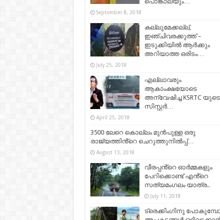
പൊങ്കാലയും…
September 8, 2018
കല്ലുമേക്കല്ല്,
ഇഞ്ചിവരക്കുത്ത് –
ഇടുക്കിയില്‍ ആര്‍ക്കും
അറിയാത്ത ഒരിടം…
July 25, 2018
എല്ലാവരും
ആകാംക്ഷയോടെ
അന്വേഷിച്ച KSRTC യുടെ ച
സിസ്റ്റർ…
April 25, 2018
3500 ലേറെ കൊല്ലം മുൻപുള്ള ഒരു
രാജ്യത്തിൻ്റെ ചെറുത്തുനിൽപ്പ്…
August 13, 2018
വീരപ്പൻ്റെ ഓർമ്മകളും
പേറിക്കൊണ്ട് എൻ്റെ
സത്യമംഗലം യാത്ര..
July 11, 2018
ട്രെക്കിംഗിനു പോകുമ്പ
അപകടങ്ങൾ ഒഴിവാക്കാ