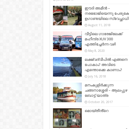
ഈദി അമീന്‍ –
നരഭോജിയെന്നു പേരുകേട
ഉഗാണ്ടയിലെ സ്വേച്ഛാധ
August 11, 2018
വീട്ടിലെ ഗാരേജിലേക്ക്
മഹീന്ദ്ര XUV 300
എത്തിച്ചേർന്ന വഴി
May 8, 2020
ലക്ഷ്വദ്വീപിൽ എങ്ങനെ
പോകാം? അവിടെ
എന്തൊക്കെ കാണാം?
July 16, 2018
മനംകുളിര്‍ക്കുന്ന
ചങ്ങനാശ്ശേരി – ആലപ്പുഴ
ബോട്ട് യാത്ര
October 20, 2017
മൊയ്‌തീൻ്റെ