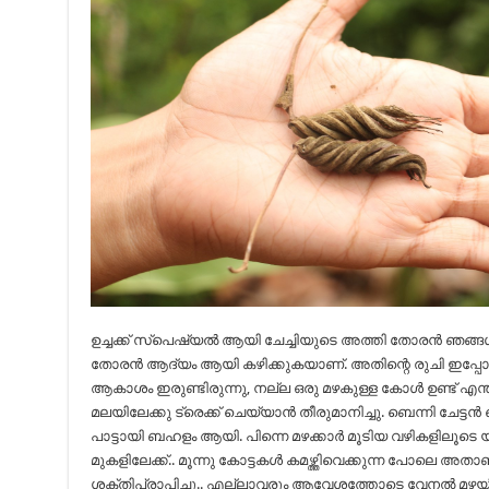
ഉച്ചക്ക് സ്പെഷ്യൽ ആയി ചേച്ചിയുടെ അത്തി തോരൻ ഞങ്ങൾ പാ
തോരൻ ആദ്യം ആയി കഴിക്കുകയാണ്. അതിന്റെ രുചി ഇപ്പോളും 
ആകാശം ഇരുണ്ടിരുന്നു, നല്ല ഒരു മഴകുള്ള കോൾ ഉണ്ട് എന്
മലയിലേക്കു ട്രെക്ക് ചെയ്യാൻ തീരുമാനിച്ചു. ബെന്നി ച
പാട്ടായി ബഹളം ആയി. പിന്നെ മഴക്കാർ മൂടിയ വഴികളിലൂടെ യ
മുകളിലേക്ക്.. മൂന്നു കോട്ടകൾ കമഴ്ത്തിവെക്കുന്ന പോലെ അത
ശക്തിപ്രാപിച്ചു.. എല്ലാവരും ആവേശത്തോടെ വേനൽ മഴയിൽ