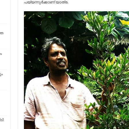
പയ്യന്നുർക്കാണ് യാത്ര.
്ത
ം
ും
ിടി