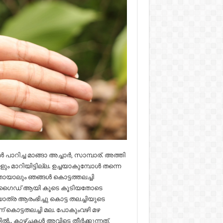
റിച്ച മാങ്ങാ അച്ചാർ, സാമ്പാര്. അത്തി
മാറിയിട്ടില്ല. ഉച്ചയാകുമ്പോൾ തന്നെ
തായാലും ഞങ്ങൾ കൊട്ടത്തലച്ചി
േട്ടൻ ഗൈഡ് ആയി കൂടെ കൂടിയതോടെ
ാത്ര ആരംഭിച്ചു കൊട്ട തലച്ചിയുടെ
ാണ് കൊട്ടതലച്ചി മല. പോകുംവഴി മഴ
.. കാഴ്ചകൾ അവിടെ തീർക്കുന്നത്,