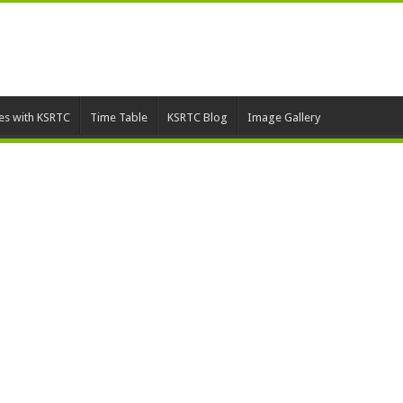
ies with KSRTC
Time Table
KSRTC Blog
Image Gallery