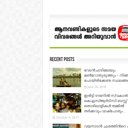
Recent Posts
വേടൻചാടിമലയും
മൺറോതുരുത്തും – നിങ
പോയിരിക്കേണ്ട സ്ഥലങ്ങ
June 26, 2018
ഇരിട്ടി ടൗണിൽ സ്വകാര്
കെഎസ്ആർടിസി ബസ്സ്
തൊഴിലാളികൾ തമ്മിൽ
തർക്കവും വാക്പോരും…
October 5, 2017
വയനാടന്‍ ചുരത്തിന്‍റെ