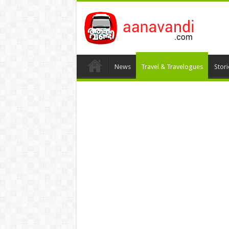
News
Travel & Travelogues
Stor