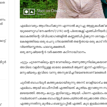
ാതെ
ഷണം
രി
എല്ലാവരും ആഗ്രഹിക്കുന്ന എന്നാൽ കുറച്ചു ആളുകൾക്ക് മ
യുണൈറ്റഡ് നേഷൻസ് ( U N ) ന്റെ പ്രൊജക്റ്റ് എഞ്ചിനീയർ 
ലോകത്തിന്റെ വിവിധഭാഗങ്ങളിൽ കണ്ണഞ്ചിപ്പിക്കുന്ന ശമ്പളം
ോട്ട്
കേരളത്തിലെ ഒരു ചെറു ഗ്രാമത്തിൽ തന്റേതായ ഒരു കാട് നി
വ്യത്യസ്തതരം ഫലവൃക്ഷങ്ങൾ.
ഒരു മനുഷ്യന്റെ 6 വർഷത്തെ കഠിനാദ്ധ്വാനം.
ചുറ്റും ചൂടന്നെകിലും ഈ വേനലിലും തണുത്തുനില്കുകയാ
ീറ്റർ
അവിടെ വളർന്നിട്ടുള്ള ഓരോ മരങ്ങൾ ആണ്. ഇന്ന് എന്തിനും ഏ
മനുഷ്യരും ഇവിടെ വന്നു അനുഭവിച്ചറിയേണ്ടതാണ് മരങ്ങൾ നമു
ചൂടിൽ ബാംഗ്ലൂർ കത്തുകയായിരുന്നു അന്ന്. വെളിയാഴ്ച ജോസ
എല്ലാം ആയി ഓഫീസിൽ എത്തിയത്. കൃത്യം ഇറങ്ങുന്ന സമ
മഴയെത്തി. അതും കാറ്റും ഇടിവെട്ടും ആയി. പിന്നെ എല്ലാം 
നല്ലതാണ് പക്ഷെ ബാംഗ്ളൂർ മഴപെയ്താൽ ഒടുക്കാത്ത ട്രാഫ
എത്തുന്നതിനു മുൻപേ ബസ്റ്റോപ്പിൽ എത്തി. കുട ഇല്ലാത്ത
്