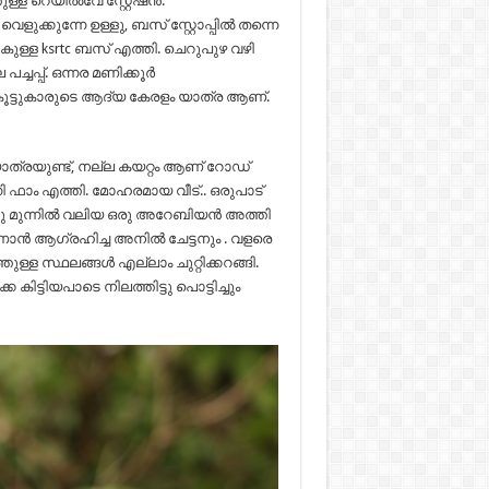
ള്ള റെയിൽവേ സ്റ്റേഷൻ.
ളുക്കുന്നേ ഉള്ളു, ബസ് സ്റ്റോപ്പിൽ തന്നെ
ിരികുള്ള ksrtc ബസ് എത്തി. ചെറുപുഴ വഴി
്ചപ്പ്‌. ഒന്നര മണിക്കൂർ
കൂട്ടുകാരുടെ ആദ്യ കേരളം യാത്ര ആണ്.
 യാത്രയുണ്ട്, നല്ല കയറ്റം ആണ് റോഡ്
്നി ഫാം എത്തി. മോഹരമായ വീട്.. ഒരുപാട്
ിനു മുന്നിൽ വലിയ ഒരു അറേബിയൻ അത്തി
ണാൻ ആഗ്രഹിച്ച അനിൽ ചേട്ടനും . വളരെ
്ള സ്ഥലങ്ങൾ എല്ലാം ചുറ്റിക്കറങ്ങി.
ിട്ടിയപാടെ നിലത്തിട്ടു പൊട്ടിച്ചും