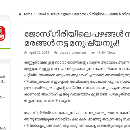
Home
/
Travel & Travelogues
/
ജോസ് ഗിരിയിലെ പഴങ്ങൾ നിറഞ്
ജോസ് ഗിരിയിലെ പഴങ്ങൾ ന
മരങ്ങൾ നട്ട മനുഷ്യനും!!
April 26, 2018
Leave a comment
43,894 Views
കണ്ണൂരിലേക്കുള്ള ഓരോ യാത്രകളും വളരെ ആവേശം ആണ്, ക
ആളുകൾ ഉള്ള സ്ഥലം. പരിച്ചയപെടുന്ന സംസാരിക്കുന്ന ഓരോ
പറ്റില്ല. അങ്ങനെ ഒരുപാട് ആഗ്രഹിച്ച യാത്ര അതായിരുന്
്ങൾ
നിൽക്കുകയാണ് ഇപ്പോൾ അവിടേക്കു പോകാൻ പറ്റുന്ന സമയം
ൾ..
ഈ യാത്രയുടെ എന്റെ ലക്‌ഷ്യം സ്ഥലം കാണുക എന്നതുമാ
കാണാൻ ആഗ്രഹിച്ച ഒരു വ്യക്തിതം കൂടി ഉണ്ട്. പ്രകൃത
യ –
സ്നേഹിക്കുന്ന അനി ചേട്ടൻ.
ജോസ് ഗിരിയിലെ പുകയൂന്നി ഫാം വെറുമൊരു താമസ കേന്
അനുഭവങ്ങളുടെ ഒരായിരം കഥകൾ പറഞ്ഞു തരുന്ന ഒരു സ്ഥ
നിർമ്മിച്ചെടുത്ത കാട്.. ആ കാട്ടിൽ നമ്മളെ അതദ്‌ഭുതപ്പെടുത
 കഥ;