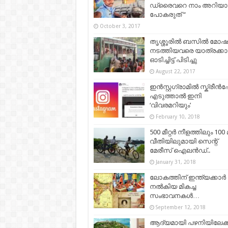
ഡ്രൈവറെ നാം അറിയ
പോകരുത് “
October 3, 2017
തൃശ്ശൂരില്‍ ബസില്‍ മോ
നടത്തിയവരെ യാത്രക്കാ
ഓടിച്ചിട്ട് പിടിച്ചു
August 22, 2017
ഇന്‍സ്റ്റഗ്രാമില്‍ സ്ക്രീന്‍ഷ
എടുത്താല്‍ ഇനി
‘വിവരമറിയും’
February 10, 2018
500 മീറ്റർ നീളത്തിലും 100 മ
വീതിയിലുമായി സെന്റ്
മേരീസ് ഐലന്‍ഡ്..
January 31, 2018
ലോകത്തിന് ഇന്ത്യക്കാർ
നൽകിയ മികച്ച
സംഭാവനകൾ…
September 12, 2018
ആദ്യമായി പഴനിയിലേക്ക