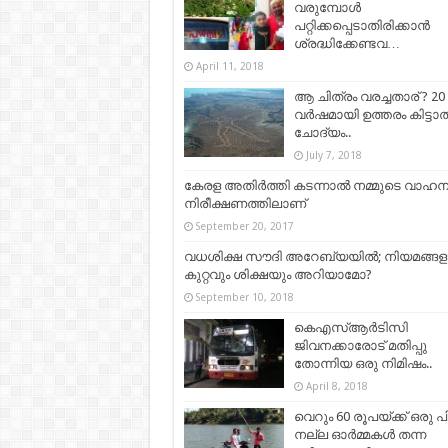
വരുമ്പോൾ
പറ്റിക്കപ്പെടാതിരിക്കാൻ
ശ്രദ്ധിക്കേണ്ടവ…
April 11, 2018
ആ ചിത്രം വരച്ചതാര് ? 20
വർഷമായി ഉത്തരം കിട്ടാത
ചോദ്യം..
July 7, 2018
കേരള അതിർത്തി കടന്നാൽ നമ്മുടെ വാഹന
നിരീക്ഷണത്തിലാണ്
September 20, 2017
വധശിക്ഷ സൗദി അറേബ്യയിൽ; നിയമങ്ങള
കുറ്റവും ശിക്ഷയും അറിയാമോ?
September 10, 2018
കെഎസ്ആര്‍ടിസി
ജിവനക്കാരോട് മതിപ്പു
തോന്നിയ ഒരു നിമിഷം..
April 8, 2018
വെറും 60 രൂപയ്ക്ക് ഒരു പ
നല്ല ഓര്‍മ്മകള്‍ തന്ന