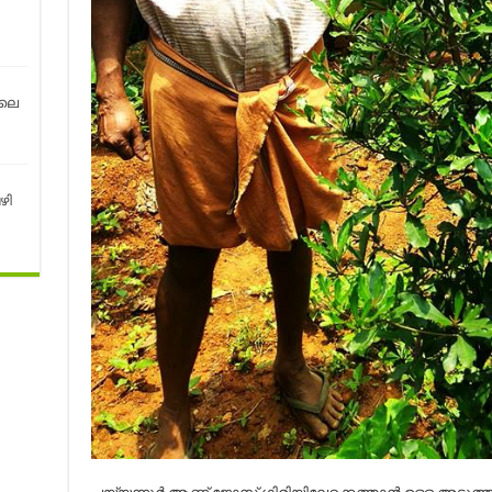
ിലെ
ഴി