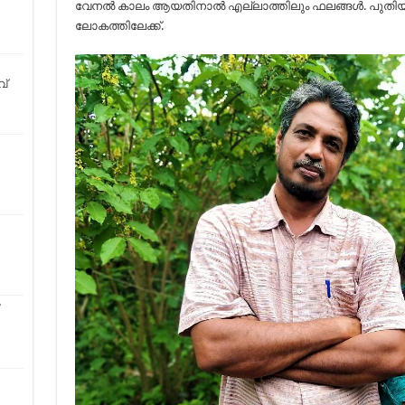
വേനൽ കാലം ആയതിനാൽ എല്ലാത്തിലും ഫലങ്ങൾ. പുതിയ രു
ലോകത്തിലേക്ക്.
വ്