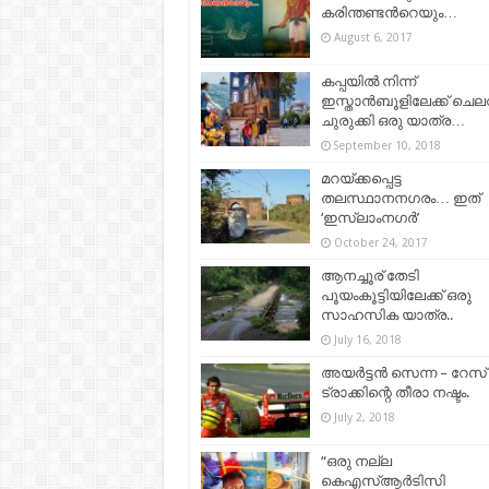
കരിന്തണ്ടന്‍റെയും…
August 6, 2017
കപ്പയിൽ നിന്ന്
ഇസ്താൻബൂളിലേക്ക് ചെല
ചുരുക്കി ഒരു യാത്ര…
September 10, 2018
മറയ്ക്കപ്പെട്ട
തലസ്ഥാനനഗരം… ഇത്
‘ഇസ്ലാംനഗര്‍’
October 24, 2017
ആനച്ചൂര് തേടി
പൂയംകൂട്ടിയിലേക്ക് ഒരു
സാഹസിക യാത്ര..
July 16, 2018
അയർട്ടൻ സെന്ന – റേസ്‌
ട്രാക്കിന്റെ തീരാ നഷ്ടം.
July 2, 2018
“ഒരു നല്ല
കെഎസ്ആര്‍ടിസി