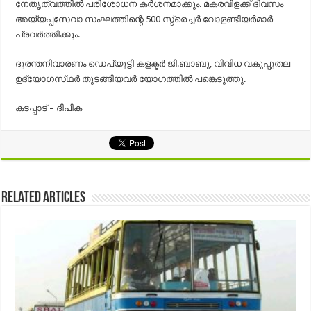
നേതൃത്വത്തിൽ പരിശോധന കർശനമാക്കും. മകരവിളക്ക് ദിവസം
അയ്യപ്പസേവാ സംഘത്തിന്റെ 500 സ്ട്രെച്ചർ വോളണ്ടിയർമാർ
പ്രവർത്തിക്കും.
ദുരന്തനിവാരണം ഡെപ്യൂട്ടി കളക്ടർ ജി.ബാബു, വിവിധ വകുപ്പുതല
ഉദ്യോഗസ്‌ഥർ തുടങ്ങിയവർ യോഗത്തിൽ പങ്കെടുത്തു.
കടപ്പാട് – ദീപിക
Related Articles