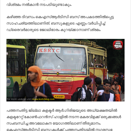
വിശ്രമം നൽകാൻ നടപടിയുണ്ടാകും.
കഴിഞ്ഞ ദിവസം കെഎസ്ആർടിസി ബസ് അപകടത്തിൽപ്പെട്ട
സാഹചര്യത്തിലാണിത്. ബസുകളുടെ എണ്ണം വർധിപ്പിച്ച്
ഡ്രൈവർമാരുടെ ജോലിഭാരം കുറയ്ക്കാനാണ് ശ്രമം.
പത്തനംതിട്ട ജില്ലാ കളക്ടർ ആർ.ഗിരിജയുടെ അധ്യക്ഷതയിൽ
കളക്ടറേറ്റ് കോൺഫറൻസ് ഹാളിൽ നടന്ന മകരവിളക്ക് ഒരുക്കങ്ങൾ
സംബന്ധിച്ച അവലോകന യോഗത്തിലാണ് തീരുമാനം.
കെഎസ്ആർടിസി ബസുകൾക്ക് പത്തനംതിട്ടയിൽ നഗരസഭ