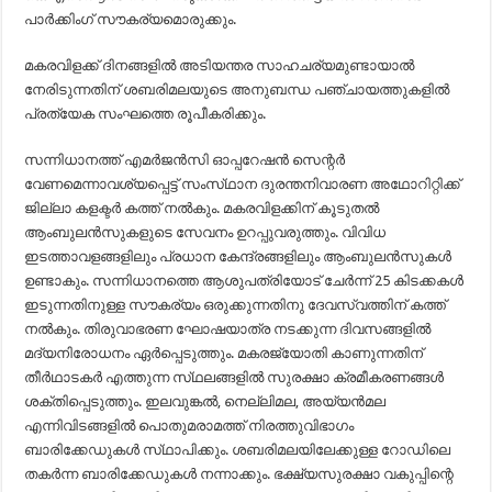
പാർക്കിംഗ് സൗകര്യമൊരുക്കും.
മകരവിളക്ക് ദിനങ്ങളിൽ അടിയന്തര സാഹചര്യമുണ്ടായാൽ
നേരിടുന്നതിന് ശബരിമലയുടെ അനുബന്ധ പഞ്ചായത്തുകളിൽ
പ്രത്യേക സംഘത്തെ രൂപീകരിക്കും.
സന്നിധാനത്ത് എമർജൻസി ഓപ്പറേഷൻ സെന്റർ
വേണമെന്നാവശ്യപ്പെട്ട് സംസ്‌ഥാന ദുരന്തനിവാരണ അഥോറിറ്റിക്ക്
ജില്ലാ കളക്ടർ കത്ത് നൽകും. മകരവിളക്കിന് കൂടുതൽ
ആംബുലൻസുകളുടെ സേവനം ഉറപ്പുവരുത്തും. വിവിധ
ഇടത്താവളങ്ങളിലും പ്രധാന കേന്ദ്രങ്ങളിലും ആംബുലൻസുകൾ
ഉണ്ടാകും. സന്നിധാനത്തെ ആശുപത്രിയോട് ചേർന്ന് 25 കിടക്കകൾ
ഇടുന്നതിനുള്ള സൗകര്യം ഒരുക്കുന്നതിനു ദേവസ്വത്തിന് കത്ത്
നൽകും. തിരുവാഭരണ ഘോഷയാത്ര നടക്കുന്ന ദിവസങ്ങളിൽ
മദ്യനിരോധനം ഏർപ്പെടുത്തും. മകരജ്യോതി കാണുന്നതിന്
തീർഥാടകർ എത്തുന്ന സ്‌ഥലങ്ങളിൽ സുരക്ഷാ ക്രമീകരണങ്ങൾ
ശക്‌തിപ്പെടുത്തും. ഇലവുങ്കൽ, നെല്ലിമല, അയ്യൻമല
എന്നിവിടങ്ങളിൽ പൊതുമരാമത്ത് നിരത്തുവിഭാഗം
ബാരിക്കേഡുകൾ സ്‌ഥാപിക്കും. ശബരിമലയിലേക്കുള്ള റോഡിലെ
തകർന്ന ബാരിക്കേഡുകൾ നന്നാക്കും. ഭക്ഷ്യസുരക്ഷാ വകുപ്പിന്റെ