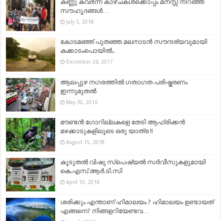
കണ്ണു കവർന്ന കാഴ്ചകൾക്കൊപ്പം മനസ്സ് നിറഞ്ഞ
സൗഹൃദങ്ങൾ…
July 3, 2018
കോടമഞ്ഞ് പുതഞ്ഞ മലനാടന്‍ സൗന്ദര്യവുമായി
കക്കാടംപൊയില്‍..
December 26, 2017
ആലപ്പുഴ നഗരത്തിൽ ഗതാഗത പരിഷ്കരണം
ഇന്നുമുതൽ
May 30, 2016
മൗണ്ടൻ ഗോറില്ലകളെ തേടി ആഫ്രിക്കൻ
മഴക്കാടുകളിലൂടെ ഒരു യാത്ര !!
August 15, 2018
കൂടുതല്‍ വിഷു സ്പെഷ്യല്‍ സര്‍വീസുകളുമായി
കെ.എസ്.ആര്‍.ടി.സി
April 10, 2018
ശരിക്കും എന്താണ് ഹിമാലയം ? ഹിമാലയം ഉണ്ടായത്
എങ്ങനെ? നിങ്ങളറിയേണ്ടവ…