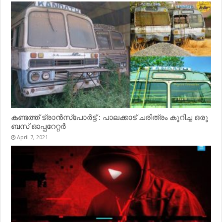
കണ്ടത്ത് ട്രാൻസ്‌പോർട്ട് : പാലക്കാട് ചരിത്രം കുറിച്ച ഒരു
ബസ് ഓപ്പറേറ്റർ
April 7, 2021