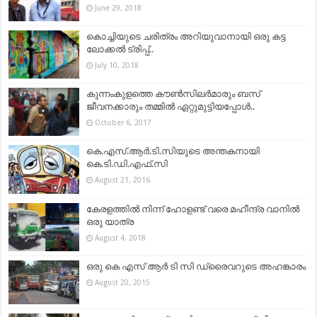
June 29, 2018
കൊച്ചിയുടെ ചരിത്രം അറിയുവാനായി ഒരു കട്ട
ലോക്കല്‍ ട്രിപ്പ്..
July 10, 2018
കുന്നംകുളത്തെ കൗൺസിലർമാരും ബസ്
ജീവനക്കാരും തമ്മിൽ ഏറ്റുമുട്ടിയപ്പോൾ..
October 6, 2017
കെ.എസ്.ആര്‍.ടി.സിയുടെ അന്തകനായി
കെ.ടി.ഡി.എഫ്.സി
August 21, 2016
കേരളത്തില്‍ നിന്ന് ഹോളണ്ട് വരെ മഹീന്ദ്ര വാനില്‍
ഒരു യാത്ര
August 4, 2018
ഒരു കെ എസ് ആര്‍ ടി സി ഡ്രൈവറുടെ അഹങ്കാരം
August 20, 2015