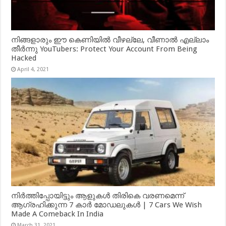
നിങ്ങളാരും ഈ കെണിയിൽ വീഴല്ലേ, വീണാൽ എല്ലാം
തീർന്നു YouTubers: Protect Your Account From Being
Hacked
April 4, 2021
നിർത്തിപ്പോയിട്ടും ആളുകൾ തിരികെ വരണമെന്ന്
ആഗ്രഹിക്കുന്ന 7 കാർ മോഡലുകൾ | 7 Cars We Wish
Made A Comeback In India
March 31, 2021