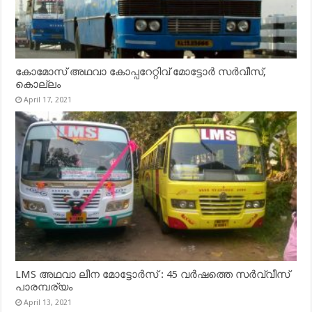
കോമോസ് അഥവാ കോപ്പറേറ്റിവ് മോട്ടോര്‍ സര്‍വീസ്,
കൊല്ലം
April 17, 2021
LMS അഥവാ ലീന മോട്ടോർസ് : 45 വർഷത്തെ സർവ്വീസ്
പാരമ്പര്യം
April 13, 2021