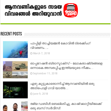
Recent Posts
പാപ്പിളി താച്ചിയമ്മൻ കോവിൽ ട്രെക്കിംഗ്
വിവരണം….
March 7, 2018
ഓപ്പറേഷന്‍ ബ്രാസ്ടാക്സ് – ലോകരാഷ്‌ട്രങ്ങളെ
ഒന്നാകെ അമ്പരപ്പിച്ച ഇന്ത്യയുടെ നീക്കം…
September 11, 2018
ഏഴു കൂട്ടുകാരൊന്നിച്ച് ആനവണ്ടിയിൽ ഒരു
അടിപൊളി ഗവി യാത്ര…
June 9, 2018
രമ്യ ഡബിള്‍ ബെല്ലടിച്ചു, കാഷ്വലാറ്റിയിലേക്ക്
ഒരു ബസ് സര്‍വീസ്!