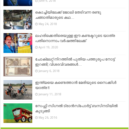
June 9, 2018
കൊച്ചിയിലേക്ക് ജോലി തേടിവന്ന രണ്ടു
ചങ്ങാതിമാരുടെ കഥ…
May 24, 2018
ലഹരിക്കെതിരെയുള്ള ഈ കണ്ടക്ടറുടെ യാത്ര
പതിനൊന്നാം വർഷത്തിലേക്ക്
April 19, 2020
ചോക്ലേറ്റ് നിറത്തില്‍ പുതിയ പത്തുരൂപ നോട്ട്
ഇറങ്ങി; വിശദവിവരങ്ങള്‍…
January 6, 2018
ഇന്ത്യയെ കണ്ടെത്താന്‍ മേരിയുടെ സൈക്കിള്‍
യാത്ര !!
January 11, 2018
സേഫ്റ്റി സിഗ്നൽ ട്രാൻസ്പോർട്ട് ബസിനടിയിൽ
കുടുങ്ങി
May 26, 2016